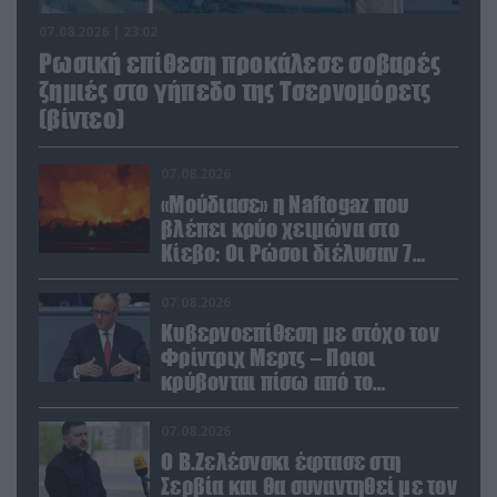
07.08.2026 | 23:02
Ρωσική επίθεση προκάλεσε σοβαρές
ζημιές στο γήπεδο της Τσερνομόρετς
(βίντεο)
07.08.2026
«Μούδιασε» η Naftogaz που
βλέπει κρύο χειμώνα στο
Κίεβο: Οι Ρώσοι διέλυσαν 7
εγκαταστάσεις του ουκρανικού
κολοσσού!
07.08.2026
Κυβερνοεπίθεση με στόχο τον
Φρίντριχ Μερτς – Ποιοι
κρύβονται πίσω από το
παραποιημένο βίντεο
07.08.2026
Ο Β.Ζελέσνσκι έφτασε στη
Σερβία και θα συναντηθεί με τον