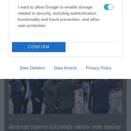
I want to allow Google to enable storage
related to security, including authentication
06.08.2026 | 09:03
functionality and fraud prevention, and other
«Οι εντελώς αθώοι»: Η ανάρτηση του Αρκά για
user protection.
τα ζώα που χάθηκαν στις πυρκαγιές της
Αττικής (φωτο)
CONFIRM
Data Deletion
Data Access
Privacy Policy
04.08.2026 | 15:02
Αυτή την ώρα το τελευταίο «αντίο» στον πρώην