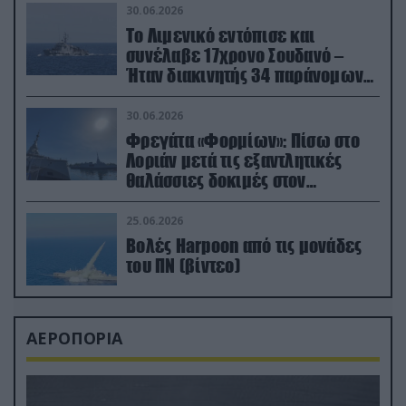
30.06.2026
Το Λιμενικό εντόπισε και
συνέλαβε 17χρονο Σουδανό –
Ήταν διακινητής 34 παράνομων
μεταναστών
30.06.2026
Φρεγάτα «Φορμίων»: Πίσω στο
Λοριάν μετά τις εξαντλητικές
θαλάσσιες δοκιμές στον
απαιτητικό Βισκαϊκό
25.06.2026
Βολές Harpoon από τις μονάδες
του ΠΝ (βίντεο)
ΑΕΡΟΠΟΡΙΑ