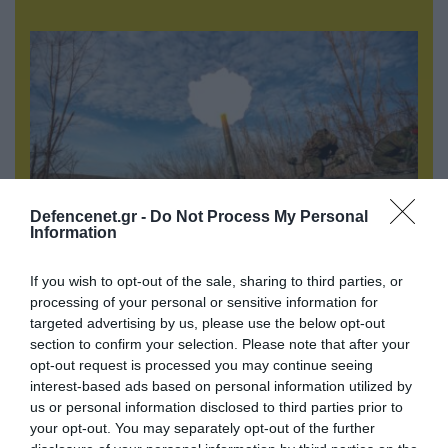
Defencenet.gr -
Do Not Process My Personal
Information
07.08.2026 | 08:02
If you wish to opt-out of the sale, sharing to third parties, or
Οι ρωσικές δυνάμεις απέχουν μόλις 5 χλμ.
processing of your personal or sensitive information for
από Σλαβιάνσκ και Κραματόρσκ στο Ντονέτσκ
targeted advertising by us, please use the below opt-out
section to confirm your selection. Please note that after your
opt-out request is processed you may continue seeing
interest-based ads based on personal information utilized by
ΠΟΛΙΤΙΚΗ
us or personal information disclosed to third parties prior to
your opt-out. You may separately opt-out of the further