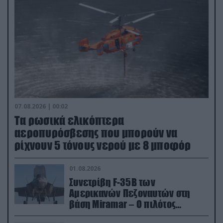
07.08.2026 | 00:02
Τα ρωσικά ελικόπτερα
αεροπυρόσβεσης που μπορούν να
ρίχνουν 5 τόνους νερού με 8 μποφόρ
01.08.2026
Συνετρίβη F-35B των
Αμερικανών Πεζοναυτών στη
βάση Miramar – Ο πιλότος
εκτινάχθηκε εγκαίρως