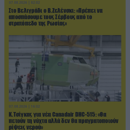
07.08.2026 | 02:02
Στο Βελιγράδι ο Β.Ζελένσκι: «Πρέπει να
αποσπάσουμε τους Σέρβους από το
στρατόπεδο της Ρωσίας»
07.08.2026 | 16:02
Κ.Τσίγκας για νέα Canadair DHC-515: «Θα
πετούν τη νύχτα αλλά δεν θα πραγματοποιούν
ρίψεις νερού»