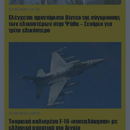
07.08.2026 | 01:02
Ελέγχεται αμοντάριστο βίντεο της σύγκρουσης
των ελικοπτέρων στην Ψάθα – Σενάριο για
τρίτο ελικόπτερο
07.08.2026 | 00:02
Τουρκικά οπλισμένα F-16 «συνεπλάκησαν» με
ελληνικά μαχητικά στο Αιγαίο