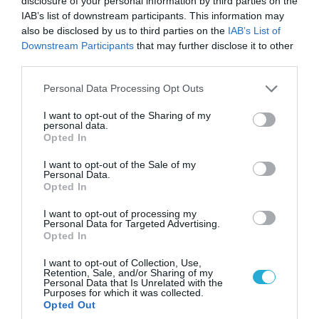
disclosure of your personal information by third parties on the
IAB’s list of downstream participants. This information may
also be disclosed by us to third parties on the
IAB’s List of
Downstream Participants
that may further disclose it to other
third parties.
Please note that this website/app uses one or more Google
Personal Data Processing Opt Outs
services and may gather and store information including but
not limited to your visit or usage behaviour. You may click to
I want to opt-out of the Sharing of my
personal data.
grant or deny consent to Google and its third-party tags to
Opted In
use your data for below specified purposes in below Google
consent section.
07.08.2026 | 20:02
I want to opt-out of the Sale of my
Personal Data.
Ο Γιάννης Αλαφούζος «τέλειωσε» τον
Opted In
Κωνσταντίνο Ζούλα από τον ΣΚΑΪ – Ο λόγος της
απομάκρυνσής του
I want to opt-out of processing my
Personal Data for Targeted Advertising.
Opted In
I want to opt-out of Collection, Use,
Retention, Sale, and/or Sharing of my
Personal Data that Is Unrelated with the
Purposes for which it was collected.
Opted Out