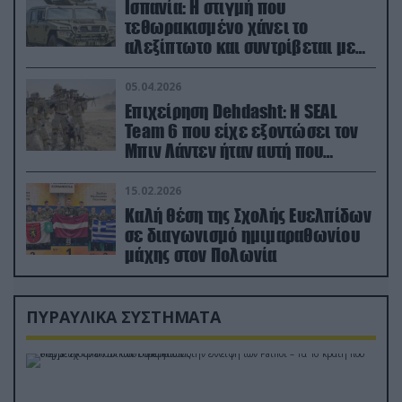
Ισπανία: Η στιγμή που
τεθωρακισμένο χάνει το
αλεξίπτωτο και συντρίβεται με
ορμή στο έδαφος (βίντεο)
05.04.2026
Επιχείρηση Dehdasht: Η SEAL
Team 6 που είχε εξοντώσει τον
Μπιν Λάντεν ήταν αυτή που
διέσωσε τον πιλότο του F-15
15.02.2026
Καλή θέση της Σχολής Ευελπίδων
σε διαγωνισμό ημιμαραθωνίου
μάχης στον Πολωνία
ΠΥΡΑΥΛΙΚΑ ΣΥΣΤΗΜΑΤΑ