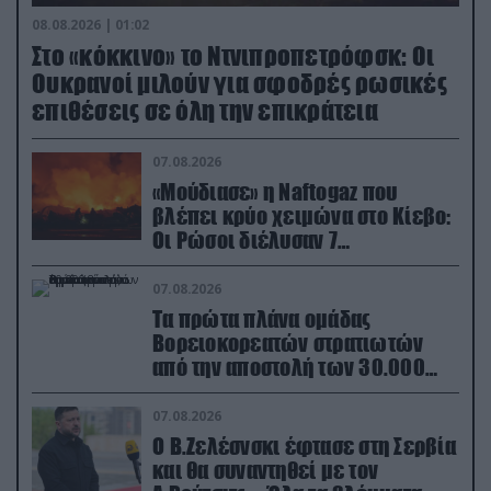
08.08.2026 | 01:02
Στο «κόκκινο» το Ντνιπροπετρόφσκ: Οι
Ουκρανοί μιλούν για σφοδρές ρωσικές
επιθέσεις σε όλη την επικράτεια
07.08.2026
«Μούδιασε» η Naftogaz που
βλέπει κρύο χειμώνα στο Κίεβο:
Οι Ρώσοι διέλυσαν 7
εγκαταστάσεις του ουκρανικού
κολοσσού!
07.08.2026
Τα πρώτα πλάνα ομάδας
Βορειοκορεατών στρατιωτών
από την αποστολή των 30.000
που έφτασαν στη Ρωσία (βίντεο)
07.08.2026
Ο Β.Ζελέσνσκι έφτασε στη Σερβία
και θα συναντηθεί με τον