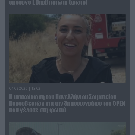
υπουργό Ι.Βαρβιτσιώτη (φωτο)
04.08.2026 | 13:02
Η ανακοίνωση του Πανελλήνιου Σωματείου
Πυροσβεστών για την δημοσιογράφο του OPEN
που γέλασε στη φωτιά