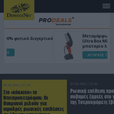
Μεταμόρφωσε τον κήπο σου με το
ικό
Ultra Box Μίνι Αλυσοπρίονο με
μπαταρία λιθίου
ΑΓΟΡΑΣΕ ΤΟ
07.08.2026 | 23:02
08.08.2026 | 01:02
Ρωσική επίθεση πρ
Στο «κόκκινο» το
σοβαρές ζημιές στο
Ντνιπροπετρόφσκ: Οι
της Τσερνομόρετς (β
Ουκρανοί μιλούν για
σφοδρές ρωσικές επιθέσεις