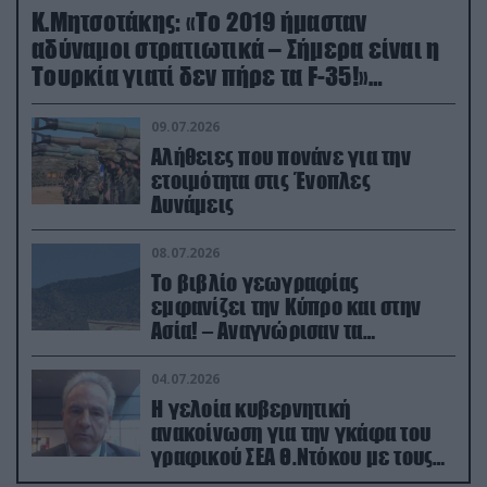
Κ.Μητσοτάκης: «Το 2019 ήμασταν
αδύναμοι στρατιωτικά – Σήμερα είναι η
Τουρκία γιατί δεν πήρε τα F-35!»
(βίντεο)
09.07.2026
Αλήθειες που πονάνε για την
ετοιμότητα στις Ένοπλες
Δυνάμεις
08.07.2026
Το βιβλίο γεωγραφίας
εμφανίζει την Κύπρο και στην
Ασία! – Αναγνώρισαν τα
κατεχόμενα; (φωτο)
04.07.2026
Η γελοία κυβερνητική
ανακοίνωση για την γκάφα του
γραφικού ΣΕΑ Θ.Ντόκου με τους
Ρώσους φαρσέρ