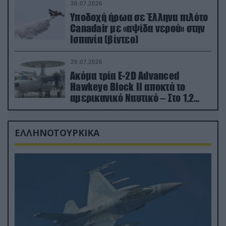
30.07.2026
Υποδοχή ήρωα σε Έλληνα πιλότο
Canadair με «αψίδα νερού» στην
Ισπανία (βίντεο)
29.07.2026
Ακόμα τρία E-2D Advanced
Hawkeye Block II αποκτά το
αμερικανικό Ναυτικό – Στο 1,2
δισ.δολάρια το κόστος
ΕΛΛΗΝΟΤΟΥΡΚΙΚΑ