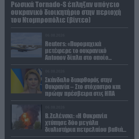
Ρωσικά Tornado-S έπληξαν υπόγειο
ουκρανικό διοικητήριο στην περιοχή
του Ντομπροπόλιε (βίντεο)
06.08.2026
Reuters: «Πυρομαχικά
μετέφερε το ουκρανικό
Antonov δίπλα στο οποίο
βρέθηκε το drone στη Λειψία»
06.08.2026
Σκάνδαλο διαφθοράς στην
Ουκρανία – Στο στόχαστρο και
πρώην πρέσβειρα στις ΗΠΑ
06.08.2026
Β.Ζελένσκι: «Η Ουκρανία
χτύπησε δύο μεγάλα
διυλιστήρια πετρελαίου βαθιά
στη Ρωσία» (βίντεο)