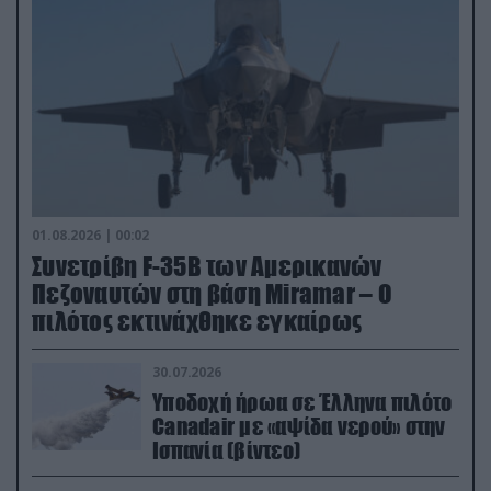
01.08.2026 | 00:02
Συνετρίβη F-35B των Αμερικανών
Πεζοναυτών στη βάση Miramar – Ο
πιλότος εκτινάχθηκε εγκαίρως
30.07.2026
Υποδοχή ήρωα σε Έλληνα πιλότο
Canadair με «αψίδα νερού» στην
Ισπανία (βίντεο)