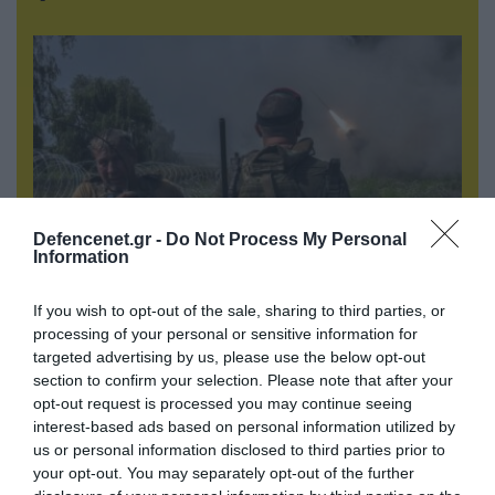
Defencenet.gr -
Do Not Process My Personal
Information
05.08.2026 | 22:02
If you wish to opt-out of the sale, sharing to third parties, or
Αδειάζουν το Κραματόρσκ οι Ουκρανοί:
processing of your personal or sensitive information for
targeted advertising by us, please use the below opt-out
Έκτακτη εκκένωση στην πόλη μετά την
section to confirm your selection. Please note that after your
αιφνιδιαστική προώθηση των Ρώσων (βίντεο)
opt-out request is processed you may continue seeing
interest-based ads based on personal information utilized by
us or personal information disclosed to third parties prior to
ΠΟΛΙΤΙΚΗ
your opt-out. You may separately opt-out of the further