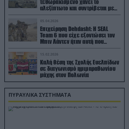
τεθωρακισμένο χάνει το
αλεξίπτωτο και συντρίβεται με
ορμή στο έδαφος (βίντεο)
05.04.2026
Επιχείρηση Dehdasht: Η SEAL
Team 6 που είχε εξοντώσει τον
Μπιν Λάντεν ήταν αυτή που
διέσωσε τον πιλότο του F-15
15.02.2026
Καλή θέση της Σχολής Ευελπίδων
σε διαγωνισμό ημιμαραθωνίου
μάχης στον Πολωνία
ΠΥΡΑΥΛΙΚΑ ΣΥΣΤΗΜΑΤΑ