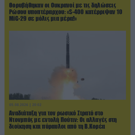
Θορυβήθηκαν οι Ουκρανοί με τις δηλώσεις
Ρώσου υποπτέραρχου: «S-400 κατέρριψαν 10
MiG-29 σε μόλις μια μέρα!»
05.08.2026 | 20:02
Αναδιάταξη για τον ρωσικό Στρατό στο
Ντονμπάς με εντολή Πούτιν: Οι αλλαγές στη
διοίκηση και πύραυλοι από τη Β.Κορέα