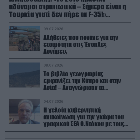
αδύναμοι στρατιωτικά – Σήμερα είναι η
Τουρκία γιατί δεν πήρε τα F-35!»
(βίντεο)
09.07.2026
Αλήθειες που πονάνε για την
ετοιμότητα στις Ένοπλες
Δυνάμεις
08.07.2026
Το βιβλίο γεωγραφίας
εμφανίζει την Κύπρο και στην
Ασία! – Αναγνώρισαν τα
κατεχόμενα; (φωτο)
04.07.2026
Η γελοία κυβερνητική
ανακοίνωση για την γκάφα του
γραφικού ΣΕΑ Θ.Ντόκου με τους
Ρώσους φαρσέρ