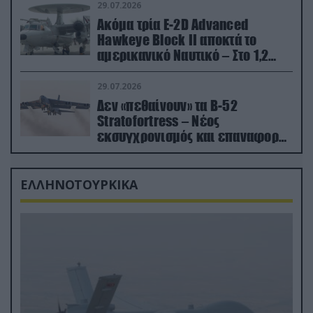
29.07.2026
Ακόμα τρία E-2D Advanced
Hawkeye Block II αποκτά το
αμερικανικό Ναυτικό – Στο 1,2
δισ.δολάρια το κόστος
29.07.2026
Δεν «πεθαίνουν» τα Β-52
Stratofortress – Νέος
εκσυγχρονισμός και επαναφορά
από τα «νεκροταφεία»
ΕΛΛΗΝΟΤΟΥΡΚΙΚΑ