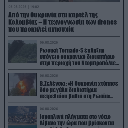
06.08.2026 | 19:02
Από την Ουκρανία στα καρτέλ της
Κολομβίας – Η τεχνογνωσία των drones
που προκαλεί ανησυχία
06.08.2026
Ρωσικά Tornado-S έπληξαν
υπόγειο ουκρανικό διοικητήριο
στην περιοχή του Ντομπροπόλιε
(βίντεο)
06.08.2026
Β.Ζελένσκι: «Η Ουκρανία χτύπησε
δύο μεγάλα διυλιστήρια
πετρελαίου βαθιά στη Ρωσία»
(βίντεο)
06.08.2026
Ισραηλινά πλήγματα στο νότιο
Λίβανο την ώρα που βρίσκονται