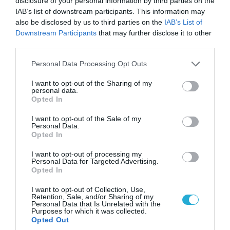
disclosure of your personal information by third parties on the
IAB’s list of downstream participants. This information may
also be disclosed by us to third parties on the
IAB’s List of
Downstream Participants
that may further disclose it to other
third parties.
Please note that this website/app uses one or more Google
Personal Data Processing Opt Outs
services and may gather and store information including but
not limited to your visit or usage behaviour. You may click to
I want to opt-out of the Sharing of my
personal data.
grant or deny consent to Google and its third-party tags to
Opted In
use your data for below specified purposes in below Google
consent section.
I want to opt-out of the Sale of my
Personal Data.
06.08.2026 | 14:02
Opted In
«Επιχείρηση ελεύθερα πεζοδρόμια» στην
Αθήνα: Απομακρύνθηκαν παράνομα
I want to opt-out of processing my
Personal Data for Targeted Advertising.
αντικείμενα από κοινόχρηστους χώρους
Opted In
I want to opt-out of Collection, Use,
Retention, Sale, and/or Sharing of my
Personal Data that Is Unrelated with the
Purposes for which it was collected.
Opted Out