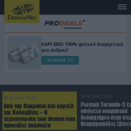
Μεταμόρφωσε τον κήπο σου με το
ικό
Ultra Box Μίνι Αλυσοπρίονο με
μπαταρία λιθίου
ΑΓΟΡΑΣΕ ΤΟ
06.08.2026 | 19:02
06.08.2026 | 19:02
Ρωσικά Tornado-S έ
Από την Ουκρανία στα καρτέλ
υπόγειο ουκρανικό
της Κολομβίας – Η
διοικητήριο στην πε
τεχνογνωσία των drones που
Ντομπροπόλιε (βίντ
προκαλεί ανησυχία