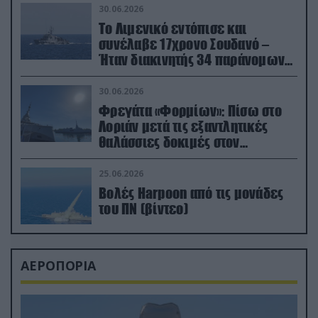
30.06.2026
Το Λιμενικό εντόπισε και
συνέλαβε 17χρονο Σουδανό –
Ήταν διακινητής 34 παράνομων
μεταναστών
30.06.2026
Φρεγάτα «Φορμίων»: Πίσω στο
Λοριάν μετά τις εξαντλητικές
θαλάσσιες δοκιμές στον
απαιτητικό Βισκαϊκό
25.06.2026
Βολές Harpoon από τις μονάδες
του ΠΝ (βίντεο)
ΑΕΡΟΠΟΡΙΑ