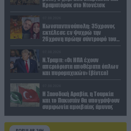
Κραματόρσκ στο Ντονέτσκ
07.08.2026
Κωνσταντινούπολη: 35χρονος
εκτέλεσε εν ψυχρώ την
26χρονη πρώην σύντροφό του
έξω από φαρμακείο (βίντεο)
07.08.2026
Ν.Τραμπ: «Οι ΗΠΑ έχουν
απεριόριστα αποθέματα όπλων
και πυρομαχικών» (βίντεο)
07.08.2026
Η Σαουδική Αραβία, η Τουρκία
και το Πακιστάν θα υπογράψουν
συμφωνία αμοιβαίας άμυνας
POPULAR 24H