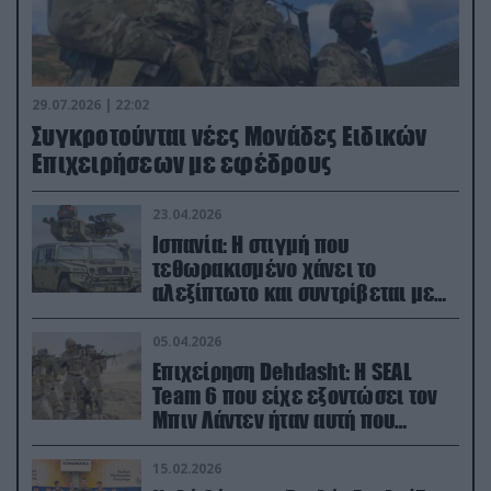
29.07.2026 | 22:02
Συγκροτούνται νέες Μονάδες Ειδικών
Επιχειρήσεων με εφέδρους
23.04.2026
Ισπανία: Η στιγμή που
τεθωρακισμένο χάνει το
αλεξίπτωτο και συντρίβεται με
ορμή στο έδαφος (βίντεο)
05.04.2026
Επιχείρηση Dehdasht: Η SEAL
Team 6 που είχε εξοντώσει τον
Μπιν Λάντεν ήταν αυτή που
διέσωσε τον πιλότο του F-15
15.02.2026