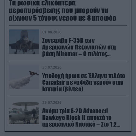
Τα ρωσικά ελικόπτερα
αεροπυρόσβεσης που μπορούν να
ρίχνουν 5 τόνους νερού με 8 μποφόρ
01.08.2026
Συνετρίβη F-35B των
Αμερικανών Πεζοναυτών στη
βάση Miramar – Ο πιλότος
εκτινάχθηκε εγκαίρως
30.07.2026
Υποδοχή ήρωα σε Έλληνα πιλότο
Canadair με «αψίδα νερού» στην
Ισπανία (βίντεο)
29.07.2026
Ακόμα τρία E-2D Advanced
Hawkeye Block II αποκτά το
αμερικανικό Ναυτικό – Στο 1,2
δισ.δολάρια το κόστος