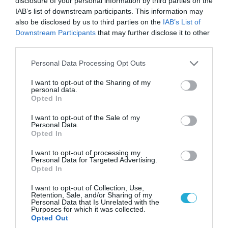
disclosure of your personal information by third parties on the
IAB’s list of downstream participants. This information may
also be disclosed by us to third parties on the
06.08.2026 | 09:02
IAB’s List of
Downstream Participants
that may further disclose it to other
ΗΠΑ: Nέα στοιχεία για το περιστατικό με το
third parties.
προεδρικό ελικόπτερο Marine One – Βρέθηκε
δίπλα σε επιβατικό αεροσκάφος
Please note that this website/app uses one or more Google
Personal Data Processing Opt Outs
services and may gather and store information including but
not limited to your visit or usage behaviour. You may click to
I want to opt-out of the Sharing of my
personal data.
grant or deny consent to Google and its third-party tags to
ΠΟΛΙΤΙΚΗ
Opted In
use your data for below specified purposes in below Google
consent section.
I want to opt-out of the Sale of my
Personal Data.
Opted In
I want to opt-out of processing my
Personal Data for Targeted Advertising.
Opted In
I want to opt-out of Collection, Use,
Retention, Sale, and/or Sharing of my
Personal Data that Is Unrelated with the
Purposes for which it was collected.
Opted Out