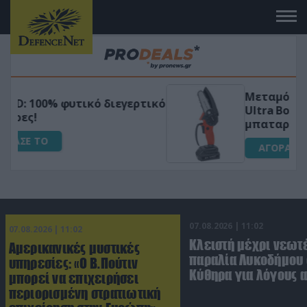
Μεταμόρφωσε τον κήπο σου με το
ικό
Ultra Box Μίνι Αλυσοπρίονο με
μπαταρία λιθίου
ΑΓΟΡΑΣΕ ΤΟ
07.08.2026 | 11:02
07.08.2026 | 11:02
Κλειστή μέχρι νεωτ
Αμερικανικές μυστικές
παραλία Λυκοδήμου 
υπηρεσίες: «Ο Β.Πούτιν
Κύθηρα για λόγους 
μπορεί να επιχειρήσει
περιορισμένη στρατιωτική