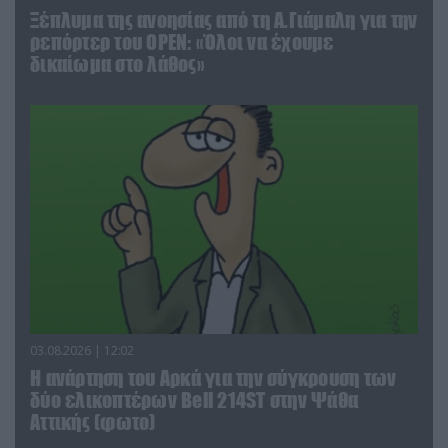
Ξέπλυμα της ανοησίας από τη Α.Γιάμαλη για την
ρεπόρτερ του ΟΡΕΝ: «Όλοι να έχουμε
δικαίωμα στο λάθος»
03.08.2026 | 12:02
Η ανάρτηση του Αρκά για την σύγκρουση των
δύο ελικοπτέρων Bell 214ST στην Ψάθα
Αττικής (φωτο)