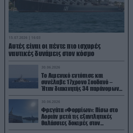
15.07.2026 | 16:03
Aυτές είναι οι πέντε πιο ισχυρές
ναυτικές δυνάμεις στον κόσμο
30.06.2026
Το Λιμενικό εντόπισε και
συνέλαβε 17χρονο Σουδανό –
Ήταν διακινητής 34 παράνομων
μεταναστών
30.06.2026
Φρεγάτα «Φορμίων»: Πίσω στο
Λοριάν μετά τις εξαντλητικές
θαλάσσιες δοκιμές στον
απαιτητικό Βισκαϊκό