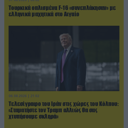
Τουρκικά οπλισμένα F-16 «συνεπλάκησαν» με
ελληνικά μαχητικά στο Αιγαίο
06.08.2026 | 21:02
Τελεσίγραφο του Ιράν στις χώρες του Κόλπου:
«Σταματήστε τον Τραμπ αλλιώς θα σας
χτυπήσουμε σκληρά»