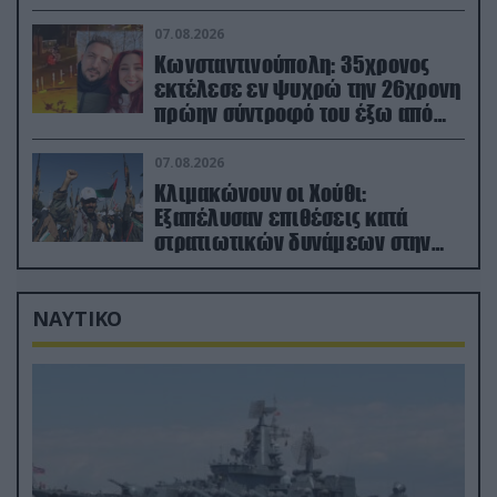
07.08.2026
Κωνσταντινούπολη: 35χρονος
εκτέλεσε εν ψυχρώ την 26χρονη
πρώην σύντροφό του έξω από
φαρμακείο (βίντεο)
07.08.2026
Κλιμακώνουν οι Χούθι:
Eξαπέλυσαν επιθέσεις κατά
στρατιωτικών δυνάμεων στην
Υεμένη – Πλήγματα & στη
Σαουδική Αραβία!
ΝΑΥΤΙΚΟ