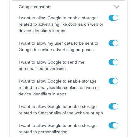
06.08.2026 | 14:02
Google consents
«Επιχείρηση ελεύθερα πεζοδρόμια» στην
I want to allow Google to enable storage
Αθήνα: Απομακρύνθηκαν παράνομα
related to advertising like cookies on web or
αντικείμενα από κοινόχρηστους χώρους
device identifiers in apps.
I want to allow my user data to be sent to
Google for online advertising purposes.
I want to allow Google to send me
personalized advertising.
I want to allow Google to enable storage
related to analytics like cookies on web or
device identifiers in apps.
I want to allow Google to enable storage
related to functionality of the website or app.
06.08.2026 | 09:03
«Οι εντελώς αθώοι»: Η ανάρτηση του Αρκά για
I want to allow Google to enable storage
τα ζώα που χάθηκαν στις πυρκαγιές της
related to personalization.
Αττικής (φωτο)