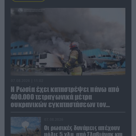
07.08.2026 | 11:02
Η Ρωσία έχει καταστρέψει πάνω από
400.000 τετραγωνικά μέτρα
ουκρανικών εγκαταστάσεων τον
Ιούλιο
07.08.2026
Οι ρωσικές δυνάμεις απέχουν
μόλις 5 χλμ. από Σλαβιάνσκ και