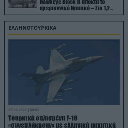
Hawkeye Block II αποκτά το
αμερικανικό Ναυτικό – Στο 1,2
δισ.δολάρια το κόστος
ΕΛΛΗΝΟΤΟΥΡΚΙΚΑ
07.08.2026 | 00:02
Τουρκικά οπλισμένα F-16
«συνεπλάκησαν» με ελληνικά μαχητικά