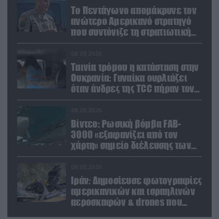
Το Πεντάγωνο απομάκρυνε τον
ανώτερο Αμερικανό στρατηγό
που συντόνιζε τη στρατιωτική
βοήθεια προς την Ουκρανία
08.08.2026
Ταινία τρόμου η κατάσταση στην
Ουκρανία: Γυναίκα ουρλιάζει
όταν άνδρες της TCC πήραν τον
σύντροφό της (βίντεο)
08.08.2026
Βίντεο: Ρωσική βόμβα FAB-
3000 «εξαφανίζει από τον
χάρτη» σημείο διέλευσης των
ουκρανικών δυνάμεων στην
Ζαπορίζια
08.08.2026
Ιράν: Δημοσίευσε φωτογραφίες
αμερικανικών και ισραηλινών
αεροσκαφών & drones που
καταρρίφθηκαν