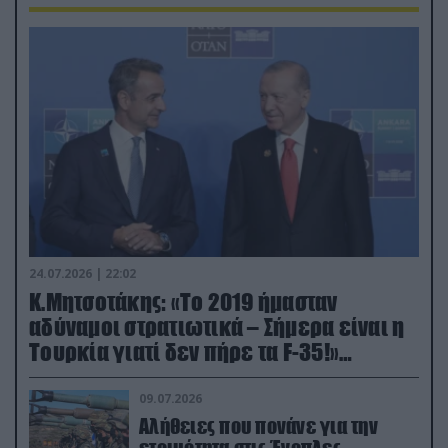
24.07.2026 | 22:02
Κ.Μητσοτάκης: «Το 2019 ήμασταν
αδύναμοι στρατιωτικά – Σήμερα είναι η
Τουρκία γιατί δεν πήρε τα F-35!»
(βίντεο)
09.07.2026
Αλήθειες που πονάνε για την
ετοιμότητα στις Ένοπλες