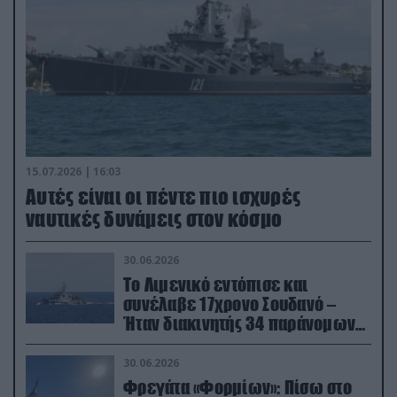
15.07.2026 | 16:03
Aυτές είναι οι πέντε πιο ισχυρές
ναυτικές δυνάμεις στον κόσμο
30.06.2026
Το Λιμενικό εντόπισε και
συνέλαβε 17χρονο Σουδανό –
Ήταν διακινητής 34 παράνομων
μεταναστών
30.06.2026
Φρεγάτα «Φορμίων»: Πίσω στο