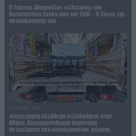
Ο Γιάννης Αλαφούζος «τέλειωσε» τον
Κωνσταντίνο Ζούλα από τον ΣΚΑΪ – Ο λόγος της
απομάκρυνσής του
06.08.2026 | 14:02
«Επιχείρηση ελεύθερα πεζοδρόμια» στην
Αθήνα: Απομακρύνθηκαν παράνομα
αντικείμενα από κοινόχρηστους χώρους