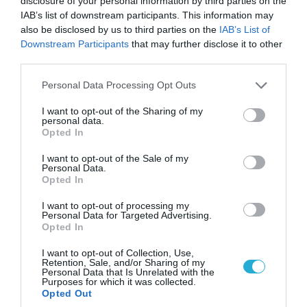
disclosure of your personal information by third parties on the
IAB’s list of downstream participants. This information may
also be disclosed by us to third parties on the
IAB’s List of
Downstream Participants
that may further disclose it to other
third parties.
Please note that this website/app uses one or more Google
Personal Data Processing Opt Outs
services and may gather and store information including but
not limited to your visit or usage behaviour. You may click to
I want to opt-out of the Sharing of my
personal data.
grant or deny consent to Google and its third-party tags to
Opted In
use your data for below specified purposes in below Google
consent section.
07.08.2026 | 19:02
I want to opt-out of the Sale of my
Personal Data.
Απετράπη το εγχείρημα Ουκρανών για
Opted In
αντεπίθεση στο Κολομίγτσι: Δείτε το πριν & το
μετά της προσπάθειάς τους (βίντεο)
I want to opt-out of processing my
Personal Data for Targeted Advertising.
Opted In
I want to opt-out of Collection, Use,
Retention, Sale, and/or Sharing of my
Personal Data that Is Unrelated with the
Purposes for which it was collected.
Opted Out