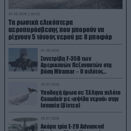
07.08.2026 | 00:02
Τα ρωσικά ελικόπτερα
αεροπυρόσβεσης που μπορούν να
ρίχνουν 5 τόνους νερού με 8 μποφόρ
01.08.2026
Συνετρίβη F-35B των
Αμερικανών Πεζοναυτών στη
βάση Miramar – Ο πιλότος
εκτινάχθηκε εγκαίρως
30.07.2026
Υποδοχή ήρωα σε Έλληνα πιλότο
Canadair με «αψίδα νερού» στην
Ισπανία (βίντεο)
29.07.2026
Ακόμα τρία E-2D Advanced