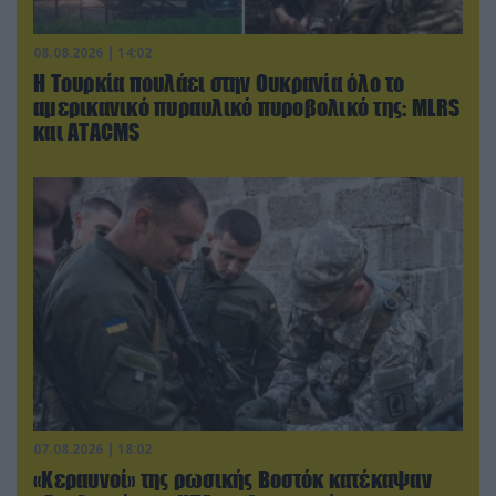
08.08.2026 | 14:02
Η Τουρκία πουλάει στην Ουκρανία όλο το
αμερικανικό πυραυλικό πυροβολικό της: MLRS
και ΑΤΑCMS
07.08.2026 | 18:02
«Κεραυνοί» της ρωσικής Βοστόκ κατέκαψαν