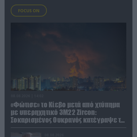
FOCUS ON
08.08.2026 | 14:02
«Φώτισε» το Κίεβο μετά από χτύπημα
με υπερηχητικό 3M22 Zircon:
Σοκαρισμένος Ουκρανός κατέγραψε τη
στιγμή (βίντεο)
08.08.2026