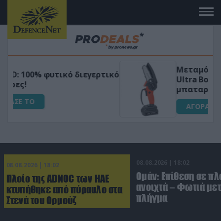
Μεταμόρφωσε τον κήπο σου με το
ικό
Ultra Box Μίνι Αλυσοπρίονο με
μπαταρία λιθίου
ΑΓΟΡΑΣΕ ΤΟ
08.08.2026 | 18:02
08.08.2026 | 18:02
Ομάν: Επίθεση σε πλ
Πλοίο της ADNOC των ΗΑΕ
ανοιχτά – Φωτιά με
κτυπήθηκε από πύραυλο στα
πλήγμα
Στενά του Ορμούζ