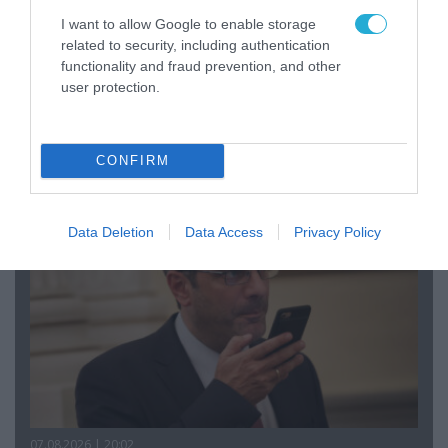
I want to allow Google to enable storage
related to security, including authentication
functionality and fraud prevention, and other
user protection.
08.08.2026 | 09:02
«Η απόλυτη τραγωδία»: Η «αιχμηρή» ανάρτηση
του Αρκά για τα τατουάζ (φωτο)
CONFIRM
Data Deletion
Data Access
Privacy Policy
07.08.2026 | 20:02