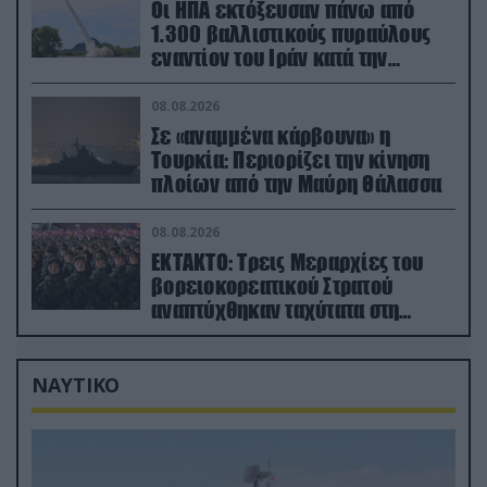
Οι ΗΠΑ εκτόξευσαν πάνω από
1.300 βαλλιστικούς πυραύλους
εναντίον του Ιράν κατά την
διάρκεια του πολέμου
08.08.2026
Σε «αναμμένα κάρβουνα» η
Τουρκία: Περιορίζει την κίνηση
πλοίων από την Μαύρη Θάλασσα
08.08.2026
ΕΚΤΑΚΤΟ: Τρεις Μεραρχίες του
βορειοκορεατικού Στρατού
αναπτύχθηκαν ταχύτατα στη
Ρωσία
ΝΑΥΤΙΚΟ