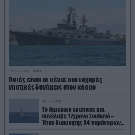
15.07.2026 | 16:03
Aυτές είναι οι πέντε πιο ισχυρές
ναυτικές δυνάμεις στον κόσμο
30.06.2026
Το Λιμενικό εντόπισε και
συνέλαβε 17χρονο Σουδανό –
Ήταν διακινητής 34 παράνομων
μεταναστών