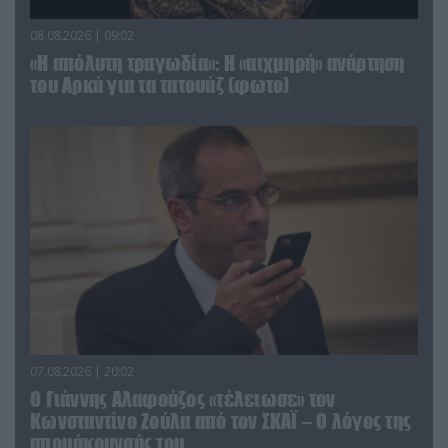
08.08.2026 | 09:02
«Η απόλυτη τραγωδία»: Η «αιχμηρή» ανάρτηση
του Αρκά για τα τατουάζ (φωτο)
07.08.2026 | 20:02
Ο Γιάννης Αλαφούζος «τέλειωσε» τον
Κωνσταντίνο Ζούλα από τον ΣΚΑΪ – Ο λόγος της
απομάκρυνσής του