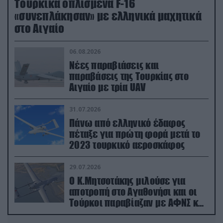
Τουρκικά οπλισμένα F-16
«συνεπλάκησαν» με ελληνικά μαχητικά
στο Αιγαίο
06.08.2026
Νέες παραβιάσεις και
παραβάσεις της Τουρκίας στο
Αιγαίο με τρία UAV
31.07.2026
Πάνω από ελληνικό έδαφος
πέταξε για πρώτη φορά μετά το
2023 τουρκικό αεροσκάφος
29.07.2026
Ο Κ.Μητσοτάκης μιλούσε για
αποτροπή στο Αγαθονήσι και οι
Τούρκοι παραβίαζαν με ΑΦΝΣ και
drone