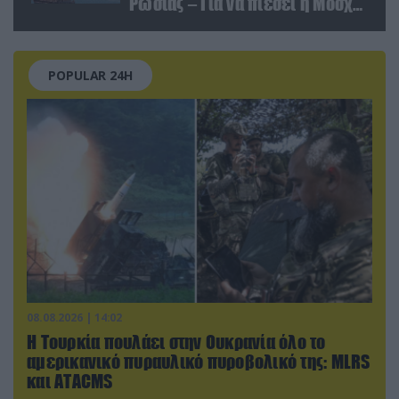
Ρωσίας – Για να πιέσει η Μόσχα
το Ιράν;
POPULAR 24H
08.08.2026 | 14:02
Η Τουρκία πουλάει στην Ουκρανία όλο το
αμερικανικό πυραυλικό πυροβολικό της: MLRS
και ΑΤΑCMS