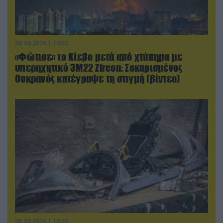
08.08.2026 | 14:02
«Φώτισε» το Κίεβο μετά από χτύπημα με
υπερηχητικό 3M22 Zircon: Σοκαρισμένος
Ουκρανός κατέγραψε τη στιγμή (βίντεο)
08.08.2026 | 12:02