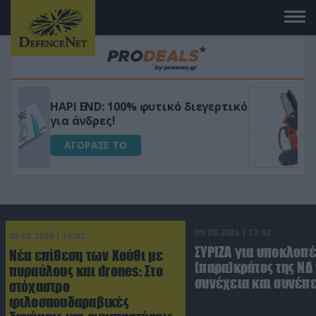
Μεταμόρφωσε τον κήπο σου με το
ικό
Ultra Box Μίνι Αλυσοπρίονο με
μπαταρία λιθίου
ΑΓΟΡΑΣΕ ΤΟ
09.08.2026 | 17:02
09.08.2026 | 16:02
ΣΥΡΙΖΑ για υποκλοπέ
Νέα επίθεση των Χούθι με
(παρα)κράτος της ΝΔ
πυραύλους και drones: Στο
συνέχεια και συνέπε
στόχαστρο
φιλοσαουδαραβικές