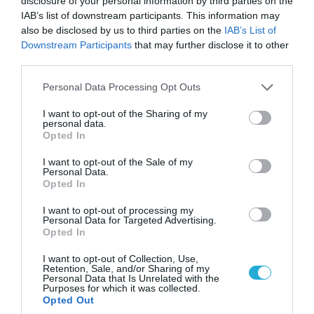
disclosure of your personal information by third parties on the
IAB’s list of downstream participants. This information may
also be disclosed by us to third parties on the
IAB’s List of
Downstream Participants
that may further disclose it to other
third parties.
Please note that this website/app uses one or more Google
Personal Data Processing Opt Outs
services and may gather and store information including but
not limited to your visit or usage behaviour. You may click to
I want to opt-out of the Sharing of my
personal data.
grant or deny consent to Google and its third-party tags to
Opted In
use your data for below specified purposes in below Google
consent section.
I want to opt-out of the Sale of my
Personal Data.
Opted In
08.08.2026 | 13:02
Βίντεο: Ρωσική βόμβα FAB-3000 «εξαφανίζει
I want to opt-out of processing my
από τον χάρτη» σημείο διέλευσης των
Personal Data for Targeted Advertising.
Opted In
ουκρανικών δυνάμεων στην Ζαπορίζια
I want to opt-out of Collection, Use,
Retention, Sale, and/or Sharing of my
Personal Data that Is Unrelated with the
Purposes for which it was collected.
Opted Out