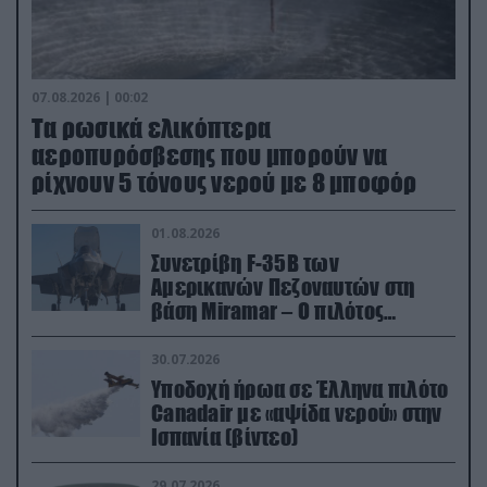
07.08.2026 | 00:02
Τα ρωσικά ελικόπτερα
αεροπυρόσβεσης που μπορούν να
ρίχνουν 5 τόνους νερού με 8 μποφόρ
01.08.2026
Συνετρίβη F-35B των
Αμερικανών Πεζοναυτών στη
βάση Miramar – Ο πιλότος
εκτινάχθηκε εγκαίρως
30.07.2026
Υποδοχή ήρωα σε Έλληνα πιλότο
Canadair με «αψίδα νερού» στην
Ισπανία (βίντεο)
29.07.2026