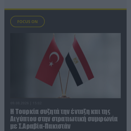
FOCUS ON
09.08.2026 | 15:02
Η Τουρκία συζητά την ένταξη και της
Αιγύπτου στην στρατιωτική συμφωνία
με Σ.Αραβία-Πακιστάν