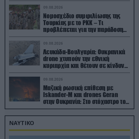
εγκαταστάσεις
09.08.2026
Νομοσχέδιο συμφιλίωσης της
Τουρκίας με το ΡΚΚ – Τι
προβλέπεται για την παράδοση
των όπλων
09.08.2026
Λευκάδα-Βουλγαρία: Ουκρανικά
drone χτυπούν την εθνική
κυριαρχία και θέτουν σε κίνδυνο
οικονομίες χωρών του ΝΑΤΟ
09.08.2026
Μαζική ρωσική επίθεση με
Iskander-M και drones Geran
στην Ουκρανία: Στο στόχαστρο το
εργοστάσιο των Flamingo
ΝΑΥΤΙΚΟ