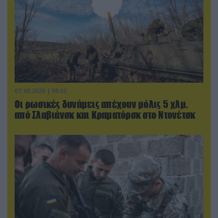
07.08.2026 | 08:02
Οι ρωσικές δυνάμεις απέχουν μόλις 5 χλμ.
από Σλαβιάνσκ και Κραματόρσκ στο Ντονέτσκ