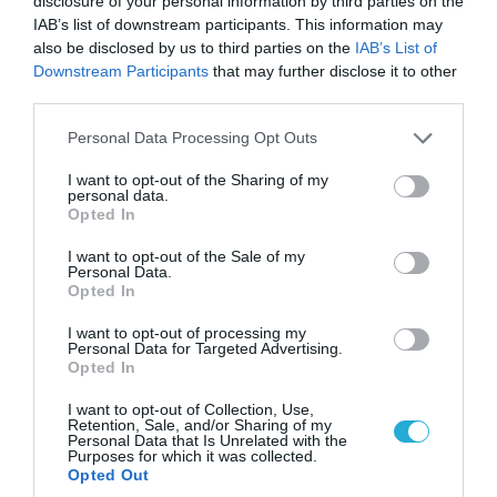
disclosure of your personal information by third parties on the
IAB’s list of downstream participants. This information may
ΠΟΛΙΤΙΚΗ
also be disclosed by us to third parties on the
IAB’s List of
Downstream Participants
that may further disclose it to other
third parties.
Please note that this website/app uses one or more Google
Personal Data Processing Opt Outs
services and may gather and store information including but
not limited to your visit or usage behaviour. You may click to
I want to opt-out of the Sharing of my
personal data.
grant or deny consent to Google and its third-party tags to
Opted In
use your data for below specified purposes in below Google
consent section.
I want to opt-out of the Sale of my
Personal Data.
Opted In
I want to opt-out of processing my
Personal Data for Targeted Advertising.
08.08.2026 | 09:02
Opted In
«Η απόλυτη τραγωδία»: Η «αιχμηρή» ανάρτηση
του Αρκά για τα τατουάζ (φωτο)
I want to opt-out of Collection, Use,
Retention, Sale, and/or Sharing of my
Personal Data that Is Unrelated with the
Purposes for which it was collected.
Opted Out