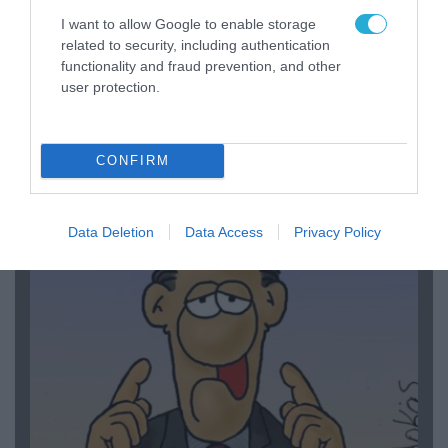
I want to allow Google to enable storage
related to security, including authentication
functionality and fraud prevention, and other
user protection.
06.08.2026 | 14:02
«Επιχείρηση ελεύθερα πεζοδρόμια» στην
Αθήνα: Απομακρύνθηκαν παράνομα
CONFIRM
αντικείμενα από κοινόχρηστους χώρους
Data Deletion
Data Access
Privacy Policy