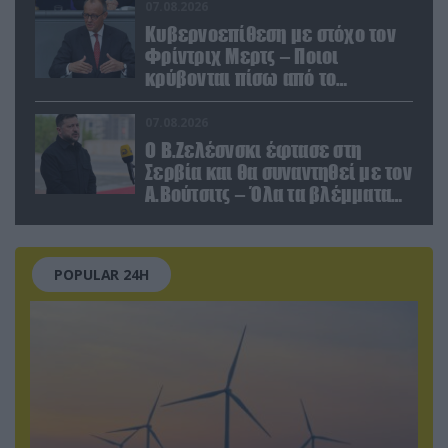
κολοσσού!
07.08.2026
Κυβερνοεπίθεση με στόχο τον
Φρίντριχ Μερτς – Ποιοι
κρύβονται πίσω από το
παραποιημένο βίντεο
07.08.2026
Ο Β.Ζελέσνσκι έφτασε στη
Σερβία και θα συναντηθεί με τον
Α.Βούτσιτς – Όλα τα βλέμματα
στις σχέσεις με τη Ρωσία
POPULAR 24H