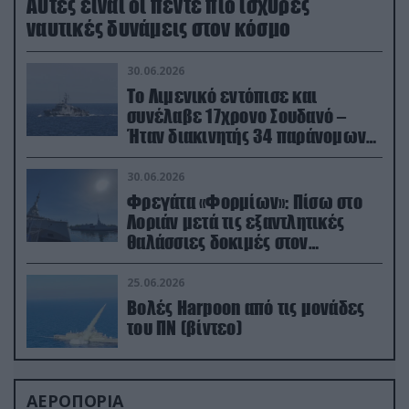
Aυτές είναι οι πέντε πιο ισχυρές
ναυτικές δυνάμεις στον κόσμο
30.06.2026
Το Λιμενικό εντόπισε και
συνέλαβε 17χρονο Σουδανό –
Ήταν διακινητής 34 παράνομων
μεταναστών
30.06.2026
Φρεγάτα «Φορμίων»: Πίσω στο
Λοριάν μετά τις εξαντλητικές
θαλάσσιες δοκιμές στον
απαιτητικό Βισκαϊκό
25.06.2026
Βολές Harpoon από τις μονάδες
του ΠΝ (βίντεο)
ΑΕΡΟΠΟΡΙΑ