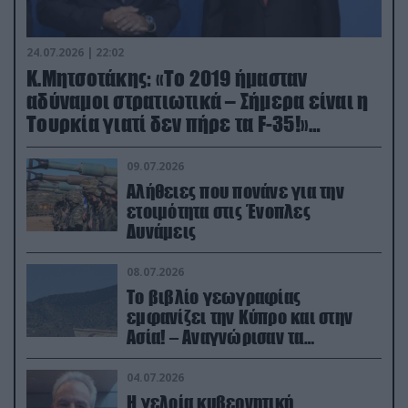
24.07.2026 | 22:02
Κ.Μητσοτάκης: «Το 2019 ήμασταν
αδύναμοι στρατιωτικά – Σήμερα είναι η
Τουρκία γιατί δεν πήρε τα F-35!»
(βίντεο)
09.07.2026
Αλήθειες που πονάνε για την
ετοιμότητα στις Ένοπλες
Δυνάμεις
08.07.2026
Το βιβλίο γεωγραφίας
εμφανίζει την Κύπρο και στην
Ασία! – Αναγνώρισαν τα
κατεχόμενα; (φωτο)
04.07.2026
Η γελοία κυβερνητική