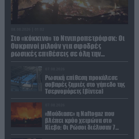
08.08.2026 | 01:02
Στο «κόκκινο» το Ντνιπροπετρόφσκ: Οι
Ουκρανοί μιλούν για σφοδρές
ρωσικές επιθέσεις σε όλη την
επικράτεια
07.08.2026
Ρωσική επίθεση προκάλεσε
σοβαρές ζημιές στο γήπεδο της
Τσερνομόρετς (βίντεο)
07.08.2026
«Μούδιασε» η Naftogaz που
βλέπει κρύο χειμώνα στο
Κίεβο: Οι Ρώσοι διέλυσαν 7
εγκαταστάσεις του ουκρανικού