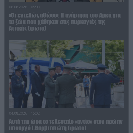
06.08.2026 | 09:03
«Οι εντελώς αθώοι»: Η ανάρτηση του Αρκά για
τα ζώα που χάθηκαν στις πυρκαγιές της
Αττικής (φωτο)
04.08.2026 | 15:02
Αυτή την ώρα το τελευταίο «αντίο» στον πρώην
υπουργό Ι.Βαρβιτσιώτη (φωτο)