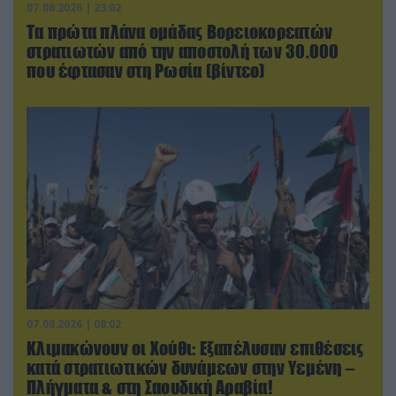
07.08.2026 | 23:02
Τα πρώτα πλάνα ομάδας Βορειοκορεατών
στρατιωτών από την αποστολή των 30.000
που έφτασαν στη Ρωσία (βίντεο)
07.08.2026 | 08:02
Κλιμακώνουν οι Χούθι: Eξαπέλυσαν επιθέσεις
κατά στρατιωτικών δυνάμεων στην Υεμένη –
Πλήγματα & στη Σαουδική Αραβία!