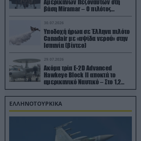
Αμερικανών Πεζοναυτών στη
βάση Miramar – Ο πιλότος
εκτινάχθηκε εγκαίρως
30.07.2026
Υποδοχή ήρωα σε Έλληνα πιλότο
Canadair με «αψίδα νερού» στην
Ισπανία (βίντεο)
29.07.2026
Ακόμα τρία E-2D Advanced
Hawkeye Block II αποκτά το
αμερικανικό Ναυτικό – Στο 1,2
δισ.δολάρια το κόστος
ΕΛΛΗΝΟΤΟΥΡΚΙΚΑ