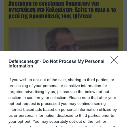
Απετράπη το εγχείρημα Ουκρανών για
αντεπίθεση στο Κολομίγτσι: Δείτε το πριν & το
μετά της προσπάθειάς τους (βίντεο)
Defencenet.gr -
Do Not Process My Personal
Information
If you wish to opt-out of the sale, sharing to third parties, or
processing of your personal or sensitive information for
targeted advertising by us, please use the below opt-out
07.08.2026 | 20:02
section to confirm your selection. Please note that after your
opt-out request is processed you may continue seeing
Ο Γιάννης Αλαφούζος «τέλειωσε» τον
interest-based ads based on personal information utilized by
Κωνσταντίνο Ζούλα από τον ΣΚΑΪ – Ο λόγος της
us or personal information disclosed to third parties prior to
απομάκρυνσής του
your opt-out. You may separately opt-out of the further