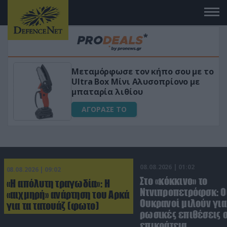
 το
«Μαγική» φόρμουλα τριβόλι + VIP
για αύξηση της λίμπιντο
ΑΓΟΡΑΣΕ ΤΟ
08.08.2026 | 01:02
08.08.2026 | 09:02
Στο «κόκκινο» το
«Η απόλυτη τραγωδία»: Η
Ντνιπροπετρόφσκ: Ο
«αιχμηρή» ανάρτηση του Αρκά
Ουκρανοί μιλούν γι
για τα τατουάζ (φωτο)
ρωσικές επιθέσεις σ
επικράτεια