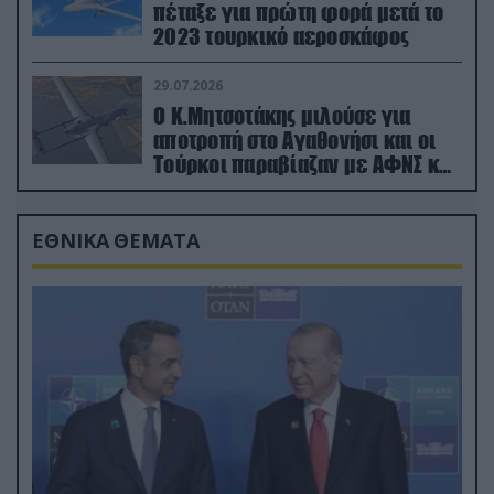
πέταξε για πρώτη φορά μετά το
2023 τουρκικό αεροσκάφος
29.07.2026
Ο Κ.Μητσοτάκης μιλούσε για
αποτροπή στο Αγαθονήσι και οι
Τούρκοι παραβίαζαν με ΑΦΝΣ και
drone
ΕΘΝΙΚΑ ΘΕΜΑΤΑ