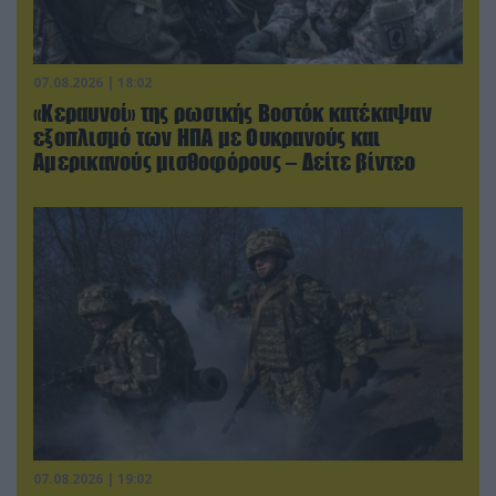
07.08.2026 | 18:02
«Κεραυνοί» της ρωσικής Βοστόκ κατέκαψαν
εξοπλισμό των ΗΠΑ με Ουκρανούς και
Αμερικανούς μισθοφόρους – Δείτε βίντεο
07.08.2026 | 19:02