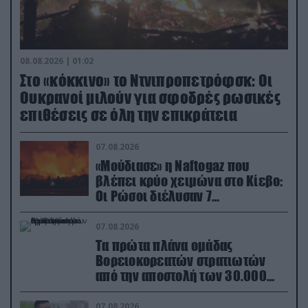
08.08.2026 | 01:02
Στο «κόκκινο» το Ντνιπροπετρόφσκ: Οι
Ουκρανοί μιλούν για σφοδρές ρωσικές
επιθέσεις σε όλη την επικράτεια
07.08.2026
«Μούδιασε» η Naftogaz που
βλέπει κρύο χειμώνα στο Κίεβο:
Οι Ρώσοι διέλυσαν 7
εγκαταστάσεις του ουκρανικού
κολοσσού!
07.08.2026
Τα πρώτα πλάνα ομάδας
Βορειοκορεατών στρατιωτών
από την αποστολή των 30.000
που έφτασαν στη Ρωσία (βίντεο)
07.08.2026