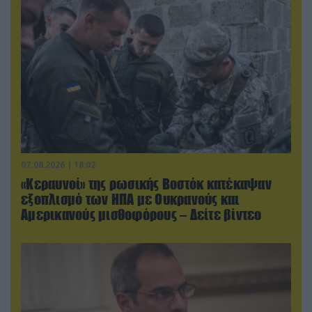
07.08.2026 | 18:02
«Κεραυνοί» της ρωσικής Βοστόκ κατέκαψαν
εξοπλισμό των ΗΠΑ με Ουκρανούς και
Αμερικανούς μισθοφόρους – Δείτε βίντεο