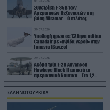
01.08.2026
Συνετρίβη F-35B των
Αμερικανών Πεζοναυτών στη
βάση Miramar – Ο πιλότος
εκτινάχθηκε εγκαίρως
30.07.2026
Υποδοχή ήρωα σε Έλληνα πιλότο
Canadair με «αψίδα νερού» στην
Ισπανία (βίντεο)
29.07.2026
Ακόμα τρία E-2D Advanced
Hawkeye Block II αποκτά το
αμερικανικό Ναυτικό – Στο 1,2
δισ.δολάρια το κόστος
ΕΛΛΗΝΟΤΟΥΡΚΙΚΑ