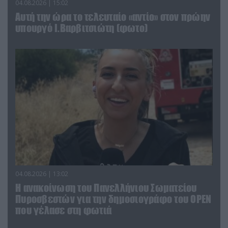
04.08.2026 | 15:02
Αυτή την ώρα το τελευταίο «αντίο» στον πρώην
υπουργό Ι.Βαρβιτσιώτη (φωτο)
04.08.2026 | 13:02
Η ανακοίνωση του Πανελλήνιου Σωματείου
Πυροσβεστών για την δημοσιογράφο του OPEN
που γέλασε στη φωτιά