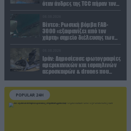
όταν άνδρες της TCC πήραν τον
σύντροφό της (βίντεο)
08.08.2026
Βίντεο: Ρωσική βόμβα FAB-
3000 «εξαφανίζει από τον
χάρτη» σημείο διέλευσης των
ουκρανικών δυνάμεων στην
Ζαπορίζια
08.08.2026
Ιράν: Δημοσίευσε φωτογραφίες
αμερικανικών και ισραηλινών
αεροσκαφών & drones που
καταρρίφθηκαν
POPULAR 24H