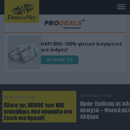
Μεταμόρφωσε τον κήπο σου με το
ικό
Ultra Box Μίνι Αλυσοπρίονο με
μπαταρία λιθίου
ΑΓΟΡΑΣΕ ΤΟ
08.08.2026 | 18:02
08.08.2026 | 18:02
Ομάν: Επίθεση σε πλ
Πλοίο της ADNOC των ΗΑΕ
ανοιχτά – Φωτιά με
κτυπήθηκε από πύραυλο στα
πλήγμα
Στενά του Ορμούζ