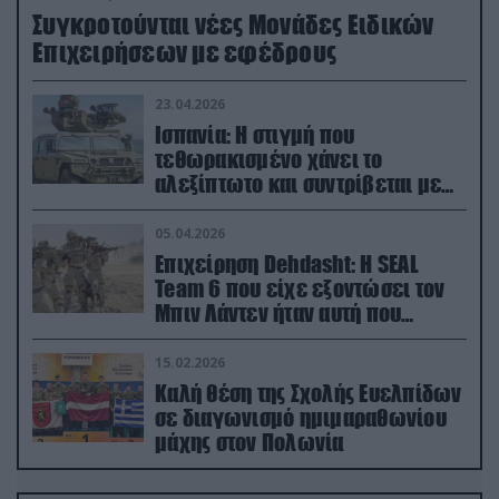
Συγκροτούνται νέες Μονάδες Ειδικών
Επιχειρήσεων με εφέδρους
23.04.2026
Ισπανία: Η στιγμή που
τεθωρακισμένο χάνει το
αλεξίπτωτο και συντρίβεται με
ορμή στο έδαφος (βίντεο)
05.04.2026
Επιχείρηση Dehdasht: Η SEAL
Team 6 που είχε εξοντώσει τον
Μπιν Λάντεν ήταν αυτή που
διέσωσε τον πιλότο του F-15
15.02.2026
Καλή θέση της Σχολής Ευελπίδων
σε διαγωνισμό ημιμαραθωνίου
μάχης στον Πολωνία