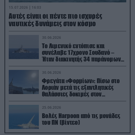
15.07.2026 | 16:03
Aυτές είναι οι πέντε πιο ισχυρές
ναυτικές δυνάμεις στον κόσμο
30.06.2026
Το Λιμενικό εντόπισε και
συνέλαβε 17χρονο Σουδανό –
Ήταν διακινητής 34 παράνομων
μεταναστών
30.06.2026
Φρεγάτα «Φορμίων»: Πίσω στο
Λοριάν μετά τις εξαντλητικές
θαλάσσιες δοκιμές στον
απαιτητικό Βισκαϊκό
25.06.2026
Βολές Harpoon από τις μονάδες
του ΠΝ (βίντεο)