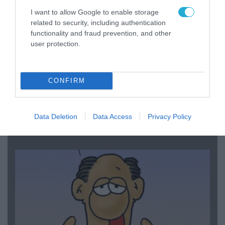
I want to allow Google to enable storage
related to security, including authentication
functionality and fraud prevention, and other
user protection.
CONFIRM
06.08.2026 | 14:02
«Επιχείρηση ελεύθερα πεζοδρόμια» στην
Αθήνα: Απομακρύνθηκαν παράνομα
Data Deletion
Data Access
Privacy Policy
αντικείμενα από κοινόχρηστους χώρους