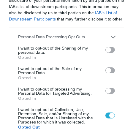
disclosure of your personal information by third parties on the
βορειοκορεατικού Στρατού αναπτύχθηκαν
IAB’s list of downstream participants. This information may
ταχύτατα στη Ρωσία
also be disclosed by us to third parties on the
IAB’s List of
Downstream Participants
that may further disclose it to other
third parties.
ΠΟΛΙΤΙΚΗ
Please note that this website/app uses one or more Google
Personal Data Processing Opt Outs
services and may gather and store information including but
not limited to your visit or usage behaviour. You may click to
I want to opt-out of the Sharing of my
personal data.
grant or deny consent to Google and its third-party tags to
Opted In
use your data for below specified purposes in below Google
consent section.
I want to opt-out of the Sale of my
Personal Data.
Opted In
I want to opt-out of processing my
Personal Data for Targeted Advertising.
Opted In
I want to opt-out of Collection, Use,
Retention, Sale, and/or Sharing of my
08.08.2026 | 09:02
Personal Data that Is Unrelated with the
Purposes for which it was collected.
«Η απόλυτη τραγωδία»: Η «αιχμηρή» ανάρτηση
Opted Out
του Αρκά για τα τατουάζ (φωτο)