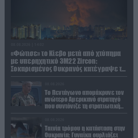
08.08.2026 | 14:02
«Φώτισε» το Κίεβο μετά από χτύπημα
με υπερηχητικό 3M22 Zircon:
Σοκαρισμένος Ουκρανός κατέγραψε τη
στιγμή (βίντεο)
08.08.2026
Το Πεντάγωνο απομάκρυνε τον
ανώτερο Αμερικανό στρατηγό
που συντόνιζε τη στρατιωτική
βοήθεια προς την Ουκρανία
08.08.2026
Ταινία τρόμου η κατάσταση στην
Ουκρανία: Γυναίκα ουρλιάζει