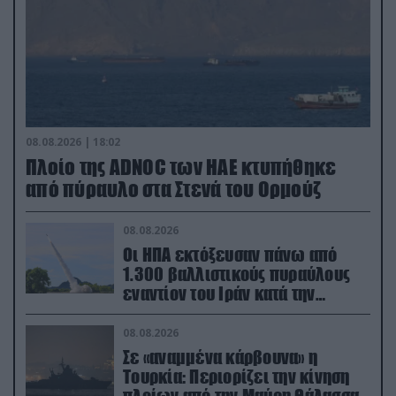
08.08.2026 | 18:02
Πλοίο της ADNOC των ΗΑΕ κτυπήθηκε
από πύραυλο στα Στενά του Ορμούζ
08.08.2026
Οι ΗΠΑ εκτόξευσαν πάνω από
1.300 βαλλιστικούς πυραύλους
εναντίον του Ιράν κατά την
διάρκεια του πολέμου
08.08.2026
Σε «αναμμένα κάρβουνα» η
Τουρκία: Περιορίζει την κίνηση