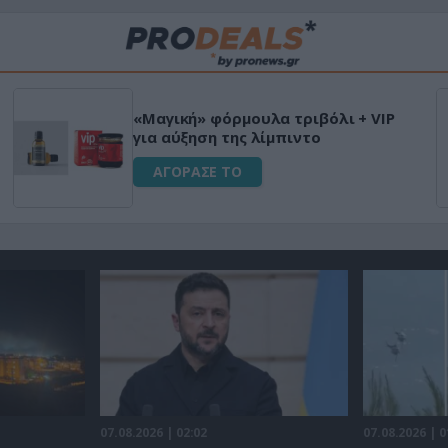
Μεταμόρφωσε τον κήπο σου με το
Ultra Box Μίνι Αλυσοπρίονο με
μπαταρία λιθίου
ΑΓΟΡΑΣΕ ΤΟ
07.08.2026 | 02:02
07.08.2026 | 0