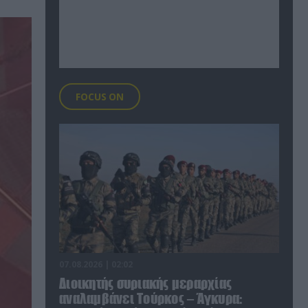
FOCUS ON
07.08.2026 | 02:02
Διοικητής συριακής μεραρχίας
αναλαμβάνει Τούρκος – Άγκυρα: