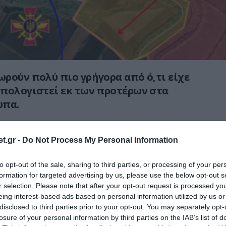
ρούν πολύ πιο γρήγορα από ό,τι είχε
πολογιστεί εκ των προτέρων στα
ωπα.
ικές δυνάμεις προχωρούν προς το
ιό Μαλινίβκα και πιθανότατα απέχουν
t.gr -
Do Not Process My Personal Information
ιόμετρα από τα όρια της πόλης
to opt-out of the sale, sharing to third parties, or processing of your per
formation for targeted advertising by us, please use the below opt-out s
r selection. Please note that after your opt-out request is processed y
ά τη συντομότερη διαδρομή, αν και αυτή που
eing interest-based ads based on personal information utilized by us or
ο Κίεβο με τη μεγαλύτερη σφοδρότητα. Η
disclosed to third parties prior to your opt-out. You may separately opt-
πό την Τυχονίβκα διαρκεί περισσότερο, αλλά
losure of your personal information by third parties on the IAB’s list of