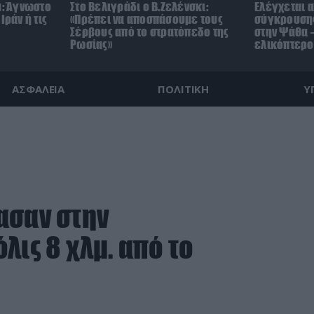
μ: Άγνωστο
Στο Βελιγράδι ο Β.Ζελένσκι:
Ελέγχεται α
Ιράν ή τις
«Πρέπει να αποσπάσουμε τους
σύγκρουσης
Σέρβους από το στρατόπεδο της
στην Ψάθα –
Ρωσίας»
ελικόπτερο
ΑΣΦΑΛΕΙΑ
ΠΟΛΙΤΙΚΗ
Υ
ασαν στην
λις 8 χλμ. από το