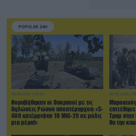
POPULAR 24H
06.08.2026 | 00:02
06.08.2026 | 0
Θορυβήθηκαν οι Ουκρανοί με τις
Μαροκινός
δηλώσεις Ρώσου υποπτέραρχου: «S-
επιτέθηκε
400 κατέρριψαν 10 MiG-29 σε μόλις
Τραμ στην 
μια μέρα!»
θα την κακ