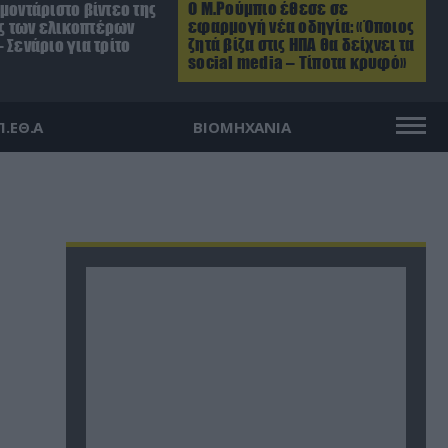
Ο Μ.Ρούμπιο έθεσε σε
μοντάριστο βίντεο της
εφαρμογή νέα οδηγία: «Όποιος
 των ελικοπτέρων
ζητά βίζα στις ΗΠΑ θα δείχνει τα
 Σενάριο για τρίτο
social media – Τίποτα κρυφό»
Π.ΕΘ.Α
ΒΙΟΜΗΧΑΝΙΑ