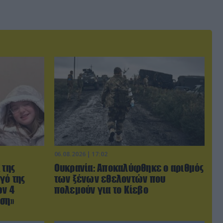
06.08.2026 | 17:02
 της
Ουκρανία: Αποκαλύφθηκε ο αριθμός
γό της
των ξένων εθελοντών που
ων 4
πολεμούν για το Κίεβο
ωση»