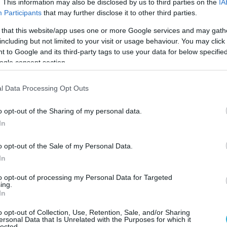
. This information may also be disclosed by us to third parties on the
IA
 ελπιδοφόρα (για τους Ρώσους) για επιτυχία.
Participants
that may further disclose it to other third parties.
η, μπορεί δικαίως να ειπωθεί ότι η επίθεση
 that this website/app uses one or more Google services and may gath
including but not limited to your visit or usage behaviour. You may click 
ητροπολιτικό κέντρο του Σλαβιάνσκ, του
 to Google and its third-party tags to use your data for below specifi
της Ντρούζιβκα έχει ήδη ξεκινήσει.
ogle consent section.
 geht alles noch viel schneller als vorab geahnt
l Data Processing Opt Outs
chnet. Russische SpeziTrupps drängen aufs
 Malynivka vor und liegen wohl in den nächsten
o opt-out of the Sharing of my personal data.
 noch acht Kilometer von der Stadtgrenze
In
sk entfernt. Damit dürfte diese Route…
o opt-out of the Sale of my Personal Data.
pic.twitter.com/7S8dcwa1VH
In
 AGENCY (@YourmediaAgency)
June 2, 2026
to opt-out of processing my Personal Data for Targeted
ing.
In
o opt-out of Collection, Use, Retention, Sale, and/or Sharing
ersonal Data that Is Unrelated with the Purposes for which it
lected.