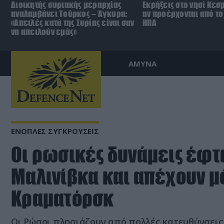
Διοικητής συριακής μεραρχίας
Εκρήξεις στο νησί Κεσ
αναλαμβάνει Τούρκος – Άγκυρα:
αν προέρχονται από το 
«Απειλές κατά της Συρίας είναι σαν
ΗΠΑ
να απειλούν εμάς»
ΑΜΥΝΑ
ΕΝΟΠΛΕΣ ΣΥΓΚΡΟΥΣΕΙΣ
Οι ρωσικές δυνάμεις έφτ
Μαλινίβκα και απέχουν μό
Κραματόρσκ
Οι Ρώσοι πλησιάζουν από πολλές κατευθύνσεις