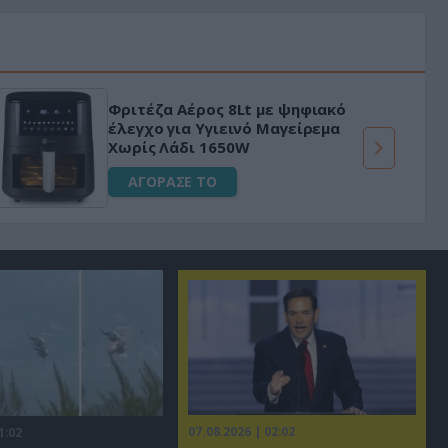
«Μαγική» φόρμουλα τριβόλι + VIP
για αύξηση της λίμπιντο
ΑΓΟΡΑΣΕ ΤΟ
07.08.2026 | 02:02
1:02