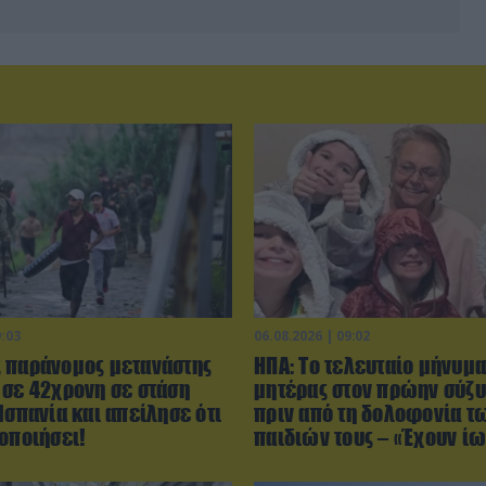
9:03
06.08.2026 | 09:02
 παράνομος μετανάστης
ΗΠΑ: Το τελευταίο μήνυμα
 σε 42χρονη σε στάση
μητέρας στον πρώην σύζυ
Ισπανία και απείλησε ότι
πριν από τη δολοφονία τ
οποιήσει!
παιδιών τους – «Έχουν ί