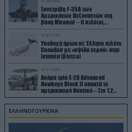
01.08.2026
Συνετρίβη F-35B των
Αμερικανών Πεζοναυτών στη
βάση Miramar – Ο πιλότος
εκτινάχθηκε εγκαίρως
30.07.2026
Υποδοχή ήρωα σε Έλληνα πιλότο
Canadair με «αψίδα νερού» στην
Ισπανία (βίντεο)
29.07.2026
Ακόμα τρία E-2D Advanced
Hawkeye Block II αποκτά το
αμερικανικό Ναυτικό – Στο 1,2
δισ.δολάρια το κόστος
ΕΛΛΗΝΟΤΟΥΡΚΙΚΑ