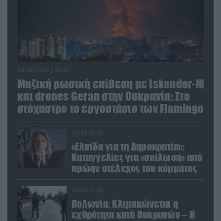
09.08.2026 | 00:02
Μαζική ρωσική επίθεση με Iskander-M
και drones Geran στην Ουκρανία: Στο
στόχαστρο το εργοστάσιο των Flamingo
08.08.2026
«Ελπίδα για τη Δημοκρατία»:
Καταγγελίες για «σπίλωση» από
πρώην στέλεχος του κόμματος
08.08.2026
Πολωνία: Κλιμακώνεται η
εχθρότητα κατά Ουκρανών – Η