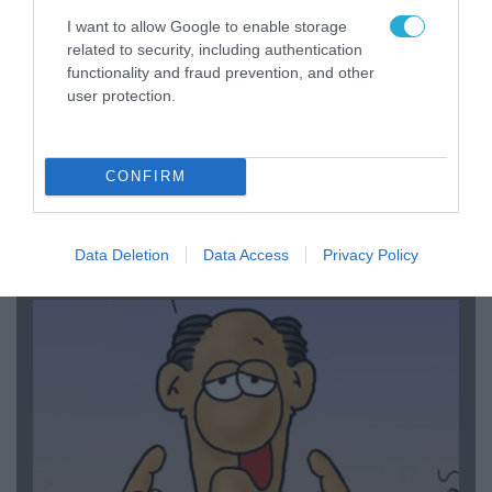
I want to allow Google to enable storage
related to security, including authentication
functionality and fraud prevention, and other
user protection.
06.08.2026 | 14:02
CONFIRM
«Επιχείρηση ελεύθερα πεζοδρόμια» στην
Αθήνα: Απομακρύνθηκαν παράνομα
αντικείμενα από κοινόχρηστους χώρους
Data Deletion
Data Access
Privacy Policy