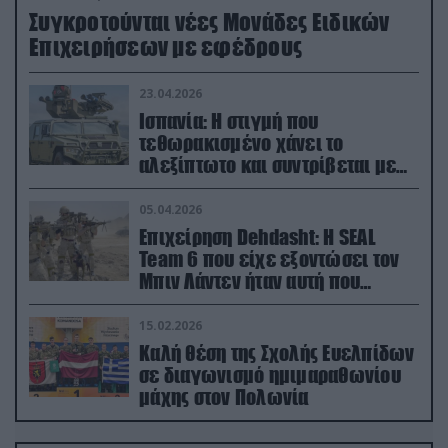
Συγκροτούνται νέες Μονάδες Ειδικών
Επιχειρήσεων με εφέδρους
23.04.2026
Ισπανία: Η στιγμή που
τεθωρακισμένο χάνει το
αλεξίπτωτο και συντρίβεται με
ορμή στο έδαφος (βίντεο)
05.04.2026
Επιχείρηση Dehdasht: Η SEAL
Team 6 που είχε εξοντώσει τον
Μπιν Λάντεν ήταν αυτή που
διέσωσε τον πιλότο του F-15
15.02.2026
Καλή θέση της Σχολής Ευελπίδων
σε διαγωνισμό ημιμαραθωνίου
μάχης στον Πολωνία