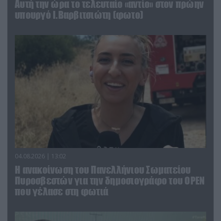
Αυτή την ώρα το τελευταίο «αντίο» στον πρώην
υπουργό Ι.Βαρβιτσιώτη (φωτο)
04.08.2026 | 13:02
Η ανακοίνωση του Πανελλήνιου Σωματείου
Πυροσβεστών για την δημοσιογράφο του OPEN
που γέλασε στη φωτιά