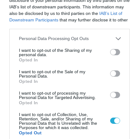
disclosure of your personal information by third parties on the
του Αρκά για τα τατουάζ (φωτο)
IAB’s list of downstream participants. This information may
also be disclosed by us to third parties on the
IAB’s List of
Downstream Participants
that may further disclose it to other
third parties.
ΠΟΛΙΤΙΚΗ
Please note that this website/app uses one or more Google
Personal Data Processing Opt Outs
services and may gather and store information including but
not limited to your visit or usage behaviour. You may click to
I want to opt-out of the Sharing of my
personal data.
grant or deny consent to Google and its third-party tags to
Opted In
use your data for below specified purposes in below Google
consent section.
I want to opt-out of the Sale of my
Personal Data.
Opted In
I want to opt-out of processing my
Personal Data for Targeted Advertising.
Opted In
08.08.2026 | 09:02
I want to opt-out of Collection, Use,
Retention, Sale, and/or Sharing of my
«Η απόλυτη τραγωδία»: Η «αιχμηρή» ανάρτηση
Personal Data that Is Unrelated with the
του Αρκά για τα τατουάζ (φωτο)
Purposes for which it was collected.
Opted Out