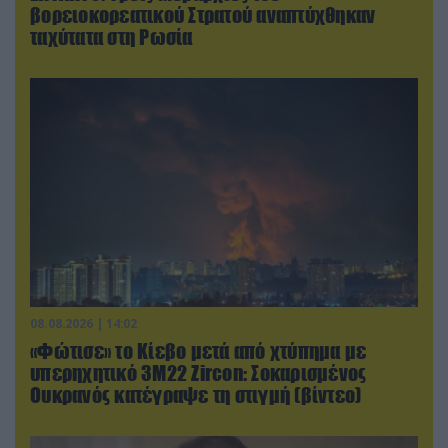
βορειοκορεατικού Στρατού αναπτύχθηκαν
ταχύτατα στη Ρωσία
08.08.2026 | 14:02
«Φώτισε» το Κίεβο μετά από χτύπημα με
υπερηχητικό 3M22 Zircon: Σοκαρισμένος
Ουκρανός κατέγραψε τη στιγμή (βίντεο)