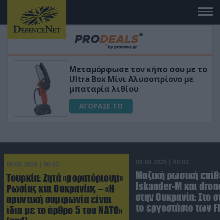
 το
«Μαγική» φόρμουλα τριβόλι + VIP
για αύξηση της λίμπιντο
ΑΓΟΡΑΣΕ ΤΟ
09.08.2026 | 00:02
09.08.2026 | 00:02
Μαζική ρωσική επίθ
Τουρκία: Ζητά «μορατόριουμ»
Iskander-M και dron
Ρωσίας και Ουκρανίας – «Η
στην Ουκρανία: Στο 
αμυντική συμφωνία είναι
το εργοστάσιο των F
ίδια με το άρθρο 5 του ΝΑΤΟ»