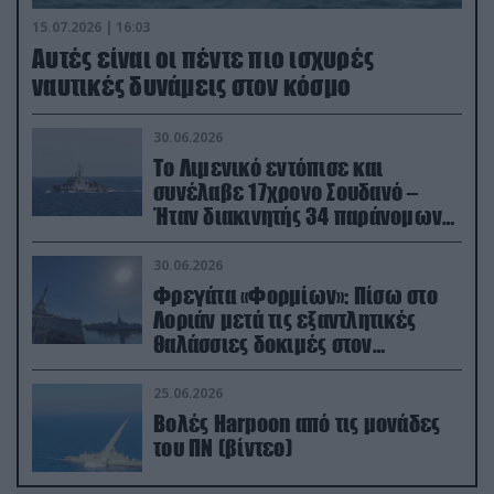
15.07.2026 | 16:03
Aυτές είναι οι πέντε πιο ισχυρές
ναυτικές δυνάμεις στον κόσμο
30.06.2026
Το Λιμενικό εντόπισε και
συνέλαβε 17χρονο Σουδανό –
Ήταν διακινητής 34 παράνομων
μεταναστών
30.06.2026
Φρεγάτα «Φορμίων»: Πίσω στο
Λοριάν μετά τις εξαντλητικές
θαλάσσιες δοκιμές στον
απαιτητικό Βισκαϊκό
25.06.2026
Βολές Harpoon από τις μονάδες
του ΠΝ (βίντεο)