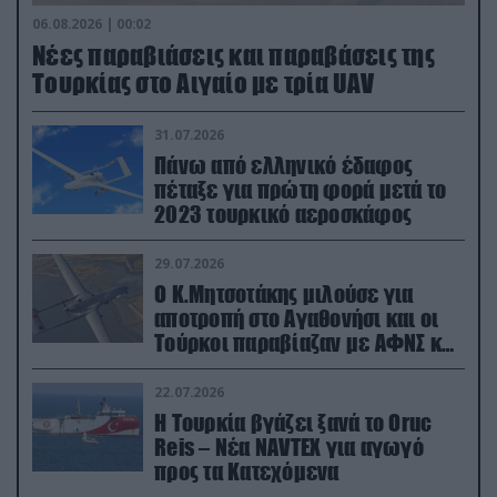
06.08.2026 | 00:02
Νέες παραβιάσεις και παραβάσεις της
Τουρκίας στο Αιγαίο με τρία UAV
31.07.2026
Πάνω από ελληνικό έδαφος
πέταξε για πρώτη φορά μετά το
2023 τουρκικό αεροσκάφος
29.07.2026
Ο Κ.Μητσοτάκης μιλούσε για
αποτροπή στο Αγαθονήσι και οι
Τούρκοι παραβίαζαν με ΑΦΝΣ και
drone
22.07.2026
Η Τουρκία βγάζει ξανά το Oruc
Reis – Νέα NAVTEX για αγωγό
προς τα Κατεχόμενα