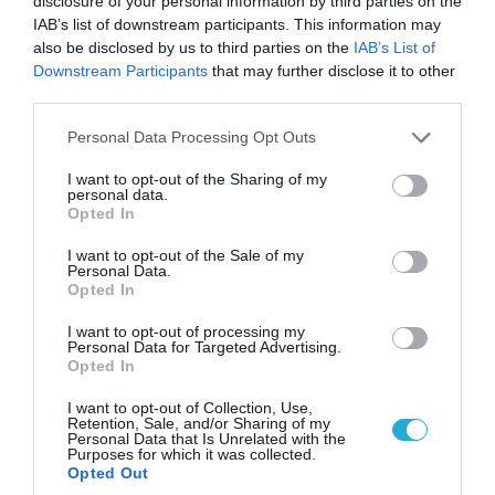
disclosure of your personal information by third parties on the
IAB’s list of downstream participants. This information may
also be disclosed by us to third parties on the
IAB’s List of
Downstream Participants
that may further disclose it to other
third parties.
Please note that this website/app uses one or more Google
Personal Data Processing Opt Outs
services and may gather and store information including but
not limited to your visit or usage behaviour. You may click to
I want to opt-out of the Sharing of my
personal data.
grant or deny consent to Google and its third-party tags to
Opted In
04.08.2026 | 15:02
use your data for below specified purposes in below Google
Αυτή την ώρα το τελευταίο «αντίο» στον πρώην
consent section.
I want to opt-out of the Sale of my
υπουργό Ι.Βαρβιτσιώτη (φωτο)
Personal Data.
Opted In
I want to opt-out of processing my
Personal Data for Targeted Advertising.
Opted In
I want to opt-out of Collection, Use,
Retention, Sale, and/or Sharing of my
Personal Data that Is Unrelated with the
Purposes for which it was collected.
Opted Out