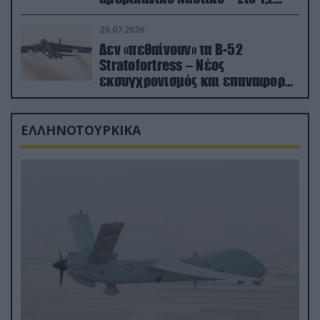
δισ.δολάρια το κόστος
29.07.2026
Δεν «πεθαίνουν» τα Β-52
Stratofortress – Νέος
εκσυγχρονισμός και επαναφορά
από τα «νεκροταφεία»
ΕΛΛΗΝΟΤΟΥΡΚΙΚΑ