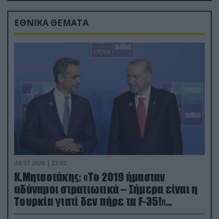
ΕΘΝΙΚΑ ΘΕΜΑΤΑ
24.07.2026 | 22:02
Κ.Μητσοτάκης: «Το 2019 ήμασταν
αδύναμοι στρατιωτικά – Σήμερα είναι η
Τουρκία γιατί δεν πήρε τα F-35!»
(βίντεο)