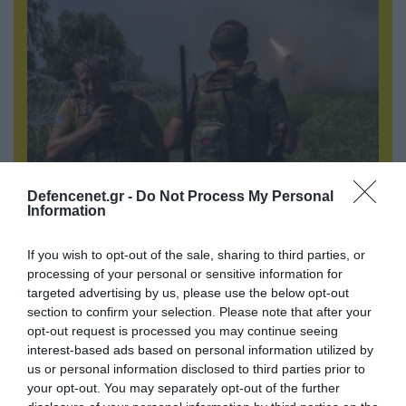
Defencenet.gr -
Do Not Process My Personal
05.08.2026 | 22:02
Information
Αδειάζουν το Κραματόρσκ οι Ουκρανοί:
Έκτακτη εκκένωση στην πόλη μετά την
If you wish to opt-out of the sale, sharing to third parties, or
αιφνιδιαστική προώθηση των Ρώσων (βίντεο)
processing of your personal or sensitive information for
targeted advertising by us, please use the below opt-out
section to confirm your selection. Please note that after your
opt-out request is processed you may continue seeing
ΠΟΛΙΤΙΚΗ
interest-based ads based on personal information utilized by
us or personal information disclosed to third parties prior to
your opt-out. You may separately opt-out of the further