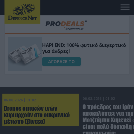
Μεταμόρφωσε τον κήπο σου με το
ικό
Ultra Box Μίνι Αλυσοπρίονο με
μπαταρία λιθίου
ΑΓΟΡΑΣΕ ΤΟ
06.08.2026 | 01:02
06.08.2026 | 01:02
Ο πρόεδρος του Ιράν
Drones οπτικών ινών
αποκαλύπτει για την
κυριαρχούν στο ουκρανικό
Μοτζτάμπα Χαμενεΐ 
μέτωπο (βίντεο)
είναι πολύ δύσκολη 
επικοινωνία»