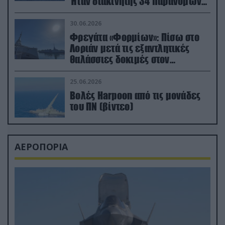
Ήταν διακινητής 34 παράνομων
μεταναστών
30.06.2026
Φρεγάτα «Φορμίων»: Πίσω στο
Λοριάν μετά τις εξαντλητικές
θαλάσσιες δοκιμές στον
απαιτητικό Βισκαϊκό
25.06.2026
Βολές Harpoon από τις μονάδες
του ΠΝ (βίντεο)
ΑΕΡΟΠΟΡΙΑ