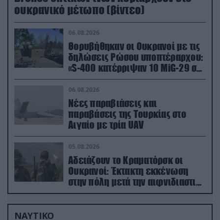
ουκρανικό μέτωπο (βίντεο)
06.08.2026
Θορυβήθηκαν οι Ουκρανοί με τις
δηλώσεις Ρώσου υποπτέραρχου:
«S-400 κατέρριψαν 10 MiG-29 σε
μόλις μια μέρα!»
06.08.2026
Νέες παραβιάσεις και
παραβάσεις της Τουρκίας στο
Αιγαίο με τρία UAV
05.08.2026
Αδειάζουν το Κραματόρσκ οι
Ουκρανοί: Έκτακτη εκκένωση
στην πόλη μετά την αιφνιδιαστική
προώθηση των Ρώσων (βίντεο)
ΝΑΥΤΙΚΟ