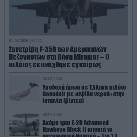
01.08.2026 | 00:02
Συνετρίβη F-35B των Αμερικανών
Πεζοναυτών στη βάση Miramar – Ο
πιλότος εκτινάχθηκε εγκαίρως
30.07.2026
Υποδοχή ήρωα σε Έλληνα πιλότο
Canadair με «αψίδα νερού» στην
Ισπανία (βίντεο)
29.07.2026
Ακόμα τρία E-2D Advanced
Hawkeye Block II αποκτά το
αμερικανικό Ναυτικό – Στο 1,2