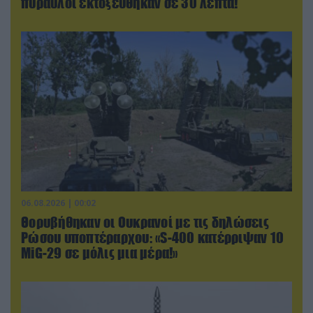
πύραυλοι εκτοξεύθηκαν σε 30 λεπτά!
06.08.2026 | 00:02
Θορυβήθηκαν οι Ουκρανοί με τις δηλώσεις
Ρώσου υποπτέραρχου: «S-400 κατέρριψαν 10
MiG-29 σε μόλις μια μέρα!»