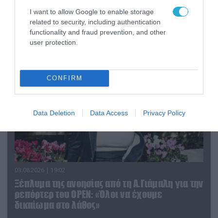
O διευθυντής του OPEN προσπαθεί να τα
I want to allow Google to enable storage
«μαζέψει» για τη δημοσιογράφο που γέλασε
related to security, including authentication
σε ρεπορτάζ για τις φωτιές
functionality and fraud prevention, and other
user protection.
CONFIRM
Data Deletion
Data Access
Privacy Policy
03.08.2026 | 19:02
Ξέπλυμα της ανοησίας από τη Α.Γιάμαλη για την
ρεπόρτερ του ΟΡΕΝ: «Όλοι να έχουμε
δικαίωμα στο λάθος»