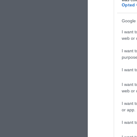
Ακολούθως, Ουκ
Opted 
αεροσκαφών «κλ
ακόλουθα φονικ
Google 
Σημειώνεται πω
I want t
web or d
εξόντωση πέντ
Ρωσίας.
I want t
purpose
I want 
I want t
web or d
I want t
or app.
I want t
I want t