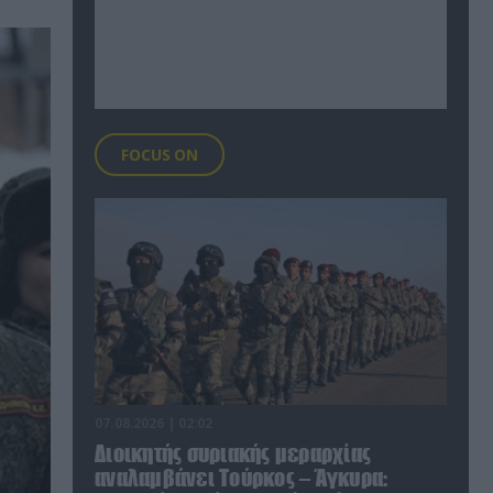
FOCUS ON
07.08.2026 | 02:02
Διοικητής συριακής μεραρχίας
αναλαμβάνει Τούρκος – Άγκυρα: