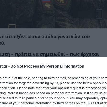
νε ότι εξόντωσαν ομάδα γυναικών του
ύ.
υτή – πρέπει να σημειωθεί – πως έρχεται
 από τα «χείλη» των ουκρανικών
εων.
t.gr -
Do Not Process My Personal Information
η 24η ουκρανική Ταξιαρχία ανέλαβε την
to opt-out of the sale, sharing to third parties, or processing of your per
formation for targeted advertising by us, please use the below opt-out s
μάτων, αναρτώντας και σχετικό βίντεο, το
r selection. Please note that after your opt-out request is processed y
θηκε από φιλοουκρανικούς λογαριασμούς στα
eing interest-based ads based on personal information utilized by us or
disclosed to third parties prior to your opt-out. You may separately opt-
losure of your personal information by third parties on the IAB’s list of