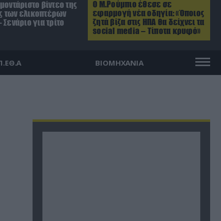
Ο Μ.Ρούμπιο έθεσε σε
μοντάριστο βίντεο της
εφαρμογή νέα οδηγία: «Όποιος
 των ελικοπτέρων
ζητά βίζα στις ΗΠΑ θα δείχνει τα
 Σενάριο για τρίτο
social media – Τίποτα κρυφό»
Π.ΕΘ.Α
ΒΙΟΜΗΧΑΝΙΑ