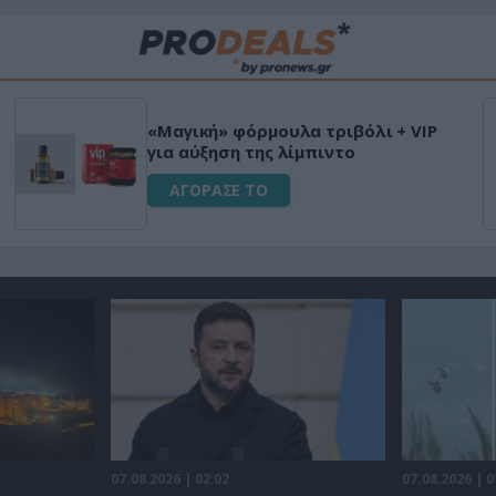
Μεταμόρφωσε τον κήπο σου με το
Ultra Box Μίνι Αλυσοπρίονο με
μπαταρία λιθίου
ΑΓΟΡΑΣΕ ΤΟ
07.08.2026 | 02:02
07.08.2026 | 0