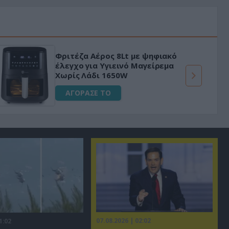
«Μαγική» φόρμουλα τριβόλι + VIP
για αύξηση της λίμπιντο
ΑΓΟΡΑΣΕ ΤΟ
07.08.2026 | 02:02
1:02