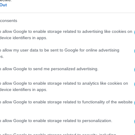
ρανοί χειριστές μη επανδρωμένων
Out
είδωσαν» τους στόχους και προχώρησαν στα
ά πλήγματα.
consents
ς η 24η Ταξιαρχία των AFU, αναφέρει την
o allow Google to enable storage related to advertising like cookies on
evice identifiers in apps.
ε γυναικών των ενόπλων δυνάμεων της
o allow my user data to be sent to Google for online advertising
s.
to allow Google to send me personalized advertising.
o allow Google to enable storage related to analytics like cookies on
evice identifiers in apps.
o allow Google to enable storage related to functionality of the website
o allow Google to enable storage related to personalization.
o allow Google to enable storage related to security, including