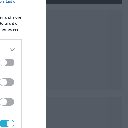
νεκρούς και τραυματίες
B’s List of
(βίντεο)
er and store
to grant or
ed purposes