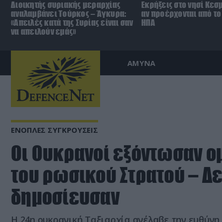
Διοικητής συριακής μεραρχίας
Εκρήξεις στο νησί Κεσ
αναλαμβάνει Τούρκος – Άγκυρα:
αν προέρχονται από το 
«Απειλές κατά της Συρίας είναι σαν
ΗΠΑ
να απειλούν εμάς»
ΑΜΥΝΑ
ΕΝΟΠΛΕΣ ΣΥΓΚΡΟΥΣΕΙΣ
Οι Ουκρανοί εξόντωσαν 
του ρωσικού Στρατού – Δε
δημοσίευσαν
Η 24η ουκρανική Ταξιαρχία ανέλαβε την ευθύν