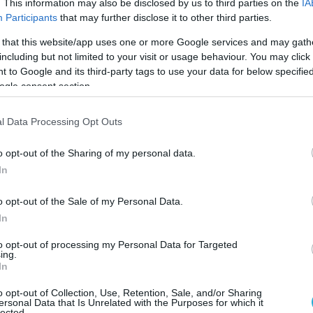
το όμως το πότε και σε ποια τοποθεσία, έγινε
. This information may also be disclosed by us to third parties on the
IA
Participants
that may further disclose it to other third parties.
επίθεση.
 that this website/app uses one or more Google services and may gath
:
including but not limited to your visit or usage behaviour. You may click 
 to Google and its third-party tags to use your data for below specifi
ogle consent section.
🇺🇦🇷🇺 FRONTLINE SHIFT
 more women being sent into frontline assault
l Data Processing Opt Outs
es as Russia keeps trying to push.
o opt-out of the Sharing of my personal data.
pic.twitter.com/j9JdQE0x9X
In
nalboss (@WW3finalboss)
May 2, 2026
o opt-out of the Sale of my Personal Data.
In
ειας ενός λεπτού και 47 δευτερολέπτων
αρέ η δράση Ρώσων στρατιωτών, στην οποία
to opt-out of processing my Personal Data for Targeted
ing.
 γυναίκες, κατά τη διάρκεια αποβίβασής τους
In
 οχήματα.
o opt-out of Collection, Use, Retention, Sale, and/or Sharing
ersonal Data that Is Unrelated with the Purposes for which it
lected.