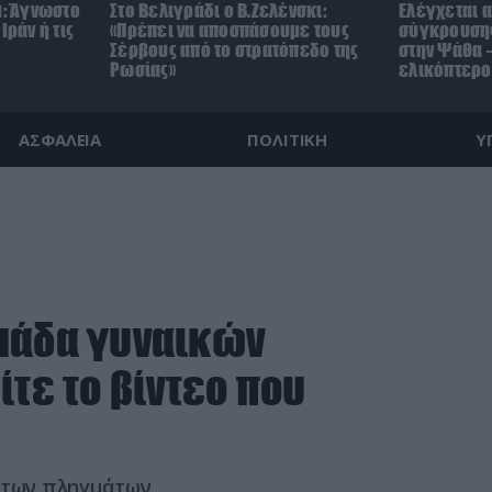
μ: Άγνωστο
Στο Βελιγράδι ο Β.Ζελένσκι:
Ελέγχεται α
Ιράν ή τις
«Πρέπει να αποσπάσουμε τους
σύγκρουσης
Σέρβους από το στρατόπεδο της
στην Ψάθα –
Ρωσίας»
ελικόπτερο
ΑΣΦΑΛΕΙΑ
ΠΟΛΙΤΙΚΗ
Υ
ομάδα γυναικών
ίτε το βίντεο που
η των πληγμάτων