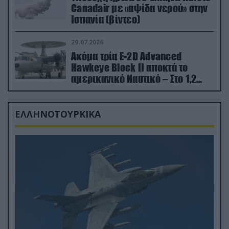
Canadair με «αψίδα νερού» στην
Ισπανία (βίντεο)
29.07.2026
Ακόμα τρία E-2D Advanced
Hawkeye Block II αποκτά το
αμερικανικό Ναυτικό – Στο 1,2
δισ.δολάρια το κόστος
ΕΛΛΗΝΟΤΟΥΡΚΙΚΑ