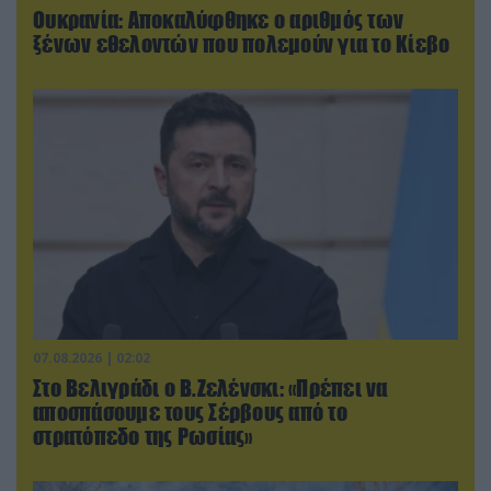
Ουκρανία: Αποκαλύφθηκε ο αριθμός των
ξένων εθελοντών που πολεμούν για το Κίεβο
07.08.2026 | 02:02
Στο Βελιγράδι ο Β.Ζελένσκι: «Πρέπει να
αποσπάσουμε τους Σέρβους από το
στρατόπεδο της Ρωσίας»