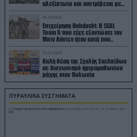
αλεξίπτωτο και συντρίβεται με
ορμή στο έδαφος (βίντεο)
05.04.2026
Επιχείρηση Dehdasht: Η SEAL
Team 6 που είχε εξοντώσει τον
Μπιν Λάντεν ήταν αυτή που
διέσωσε τον πιλότο του F-15
15.02.2026
Καλή θέση της Σχολής Ευελπίδων
σε διαγωνισμό ημιμαραθωνίου
μάχης στον Πολωνία
ΠΥΡΑΥΛΙΚΑ ΣΥΣΤΗΜΑΤΑ