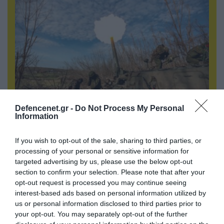
Defencenet.gr -
Do Not Process My Personal
Information
07.08.2026 | 08:02
Οι ρωσικές δυνάμεις απέχουν μόλις 5 χλμ.
If you wish to opt-out of the sale, sharing to third parties, or
από Σλαβιάνσκ και Κραματόρσκ στο Ντονέτσκ
processing of your personal or sensitive information for
targeted advertising by us, please use the below opt-out
section to confirm your selection. Please note that after your
ΠΟΛΙΤΙΚΗ
opt-out request is processed you may continue seeing
interest-based ads based on personal information utilized by
us or personal information disclosed to third parties prior to
your opt-out. You may separately opt-out of the further