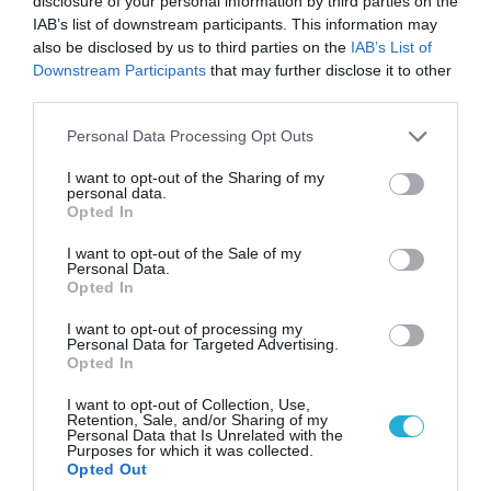
disclosure of your personal information by third parties on the
IAB’s list of downstream participants. This information may
also be disclosed by us to third parties on the
IAB’s List of
Downstream Participants
that may further disclose it to other
third parties.
Please note that this website/app uses one or more Google
Personal Data Processing Opt Outs
services and may gather and store information including but
not limited to your visit or usage behaviour. You may click to
I want to opt-out of the Sharing of my
personal data.
grant or deny consent to Google and its third-party tags to
07.08.2026 | 20:02
Opted In
use your data for below specified purposes in below Google
Ο Γιάννης Αλαφούζος «τέλειωσε» τον
consent section.
I want to opt-out of the Sale of my
Κωνσταντίνο Ζούλα από τον ΣΚΑΪ – Ο λόγος της
Personal Data.
απομάκρυνσής του
Opted In
I want to opt-out of processing my
Personal Data for Targeted Advertising.
Opted In
I want to opt-out of Collection, Use,
Retention, Sale, and/or Sharing of my
Personal Data that Is Unrelated with the
Purposes for which it was collected.
Opted Out