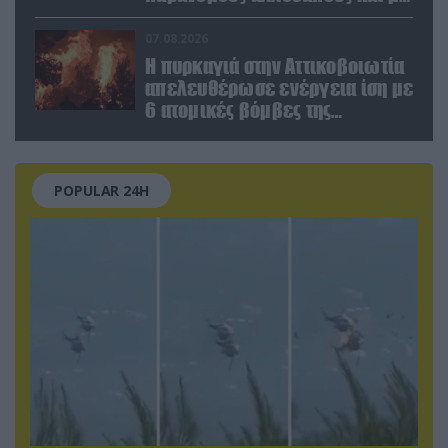
ναρκωτικά στην Ισπανία
(βίντεο)
07.08.2026
Η πυρκαγιά στην Αττικοβοιωτία
απελευθέρωσε ενέργεια ίση με
6 ατομικές βόμβες της
Χιροσίμα!
POPULAR 24H