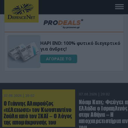
Μεταμόρφωσε τον κήπο σου με το
ικό
Ultra Box Μίνι Αλυσοπρίονο με
μπαταρία λιθίου
ΑΓΟΡΑΣΕ ΤΟ
07.08.2026 | 20:02
07.08.2026 | 20:02
Νόαμ Κατς: Φεύγει α
Ο Γιάννης Αλαφούζος
Ελλάδα ο Ισραηλινό
«τέλειωσε» τον Κωνσταντίνο
στην Αθήνα – Η
Ζούλα από τον ΣΚΑΪ – Ο λόγος
αποχαιρετιστήρια α
της απομάκρυνσής του
του