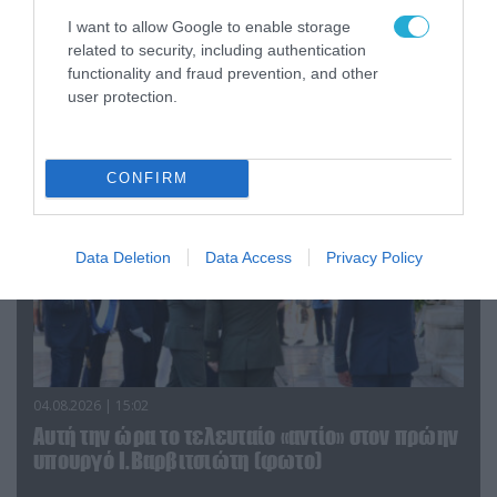
06.08.2026 | 09:03
I want to allow Google to enable storage
«Οι εντελώς αθώοι»: Η ανάρτηση του Αρκά για
related to security, including authentication
τα ζώα που χάθηκαν στις πυρκαγιές της
functionality and fraud prevention, and other
Αττικής (φωτο)
user protection.
CONFIRM
Data Deletion
Data Access
Privacy Policy
04.08.2026 | 15:02
Αυτή την ώρα το τελευταίο «αντίο» στον πρώην
υπουργό Ι.Βαρβιτσιώτη (φωτο)