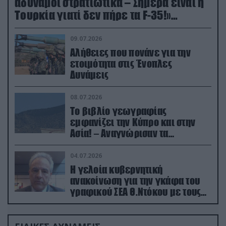
αδύναμοι στρατιωτικά – Σήμερα είναι η
Τουρκία γιατί δεν πήρε τα F-35!»
(βίντεο)
09.07.2026
Αλήθειες που πονάνε για την
ετοιμότητα στις Ένοπλες
Δυνάμεις
08.07.2026
Το βιβλίο γεωγραφίας
εμφανίζει την Κύπρο και στην
Ασία! – Αναγνώρισαν τα
κατεχόμενα; (φωτο)
04.07.2026
Η γελοία κυβερνητική
ανακοίνωση για την γκάφα του
γραφικού ΣΕΑ Θ.Ντόκου με τους
Ρώσους φαρσέρ