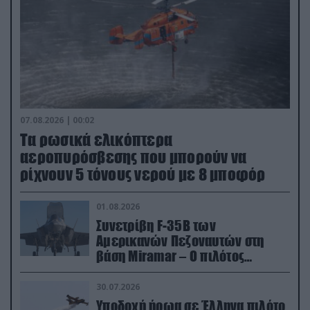
07.08.2026 | 00:02
Τα ρωσικά ελικόπτερα
αεροπυρόσβεσης που μπορούν να
ρίχνουν 5 τόνους νερού με 8 μποφόρ
01.08.2026
Συνετρίβη F-35B των
Αμερικανών Πεζοναυτών στη
βάση Miramar – Ο πιλότος
εκτινάχθηκε εγκαίρως
30.07.2026
Υποδοχή ήρωα σε Έλληνα πιλότο