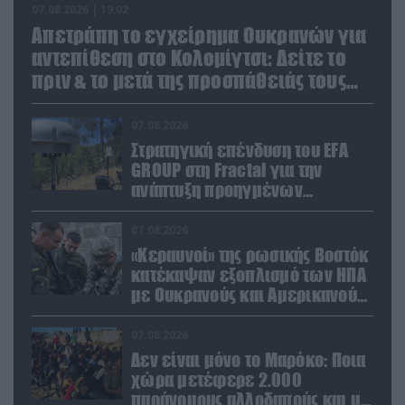
07.08.2026 | 19:02
Απετράπη το εγχείρημα Ουκρανών για
αντεπίθεση στο Κολομίγτσι: Δείτε το
πριν & το μετά της προσπάθειάς τους
(βίντεο)
07.08.2026
Στρατηγική επένδυση του EFA
GROUP στη Fractal για την
ανάπτυξη προηγμένων
αμυντικών τεχνολογιών σε
Ελλάδα και Κύπρο
07.08.2026
«Κεραυνοί» της ρωσικής Βοστόκ
κατέκαψαν εξοπλισμό των ΗΠΑ
με Ουκρανούς και Αμερικανούς
μισθοφόρους – Δείτε βίντεο
07.08.2026
Δεν είναι μόνο το Μαρόκο: Ποια
χώρα μετέφερε 2.000
παράνομους αλλοδαπούς και με