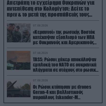
Απετράπη το εγχείρημα Ουκρανών για
αντεπίθεση στο Κολομίγτσι: Δείτε το
πριν & το μετά της προσπάθειάς τους
(βίντεο)
07.08.2026
«Κεραυνοί» της ρωσικής Βοστόκ
κατέκαψαν εξοπλισμό των ΗΠΑ
με Ουκρανούς και Αμερικανούς
μισθοφόρους – Δείτε βίντεο
07.08.2026
TASS: Ρώσοι χάκερ αποκάλυψαν
εμπλοκή του ΝΑΤΟ σε ουκρανικά
πλήγματα σε στόχους στο ρωσικό
έδαφος!
07.08.2026
Οι Ρώσοι κτύπησαν με drones
Geran-4 και βαλλιστικούς
πυραύλους Iskander-M
ουκρανικό τρένο με στρατιωτικό