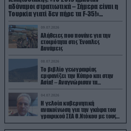
αδύναμοι στρατιωτικά – Σήμερα είναι η
Τουρκία γιατί δεν πήρε τα F-35!»
(βίντεο)
09.07.2026
Αλήθειες που πονάνε για την
ετοιμότητα στις Ένοπλες
Δυνάμεις
08.07.2026
Το βιβλίο γεωγραφίας
εμφανίζει την Κύπρο και στην
Ασία! – Αναγνώρισαν τα
κατεχόμενα; (φωτο)
04.07.2026
Η γελοία κυβερνητική
ανακοίνωση για την γκάφα του
γραφικού ΣΕΑ Θ.Ντόκου με τους
Ρώσους φαρσέρ