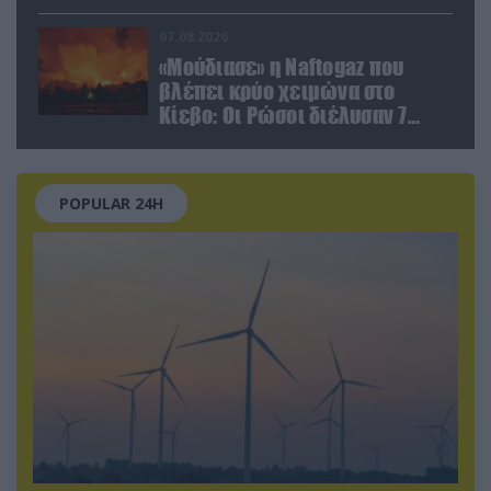
07.08.2026
«Μούδιασε» η Naftogaz που
βλέπει κρύο χειμώνα στο
Κίεβο: Οι Ρώσοι διέλυσαν 7
εγκαταστάσεις του ουκρανικού
κολοσσού!
POPULAR 24H