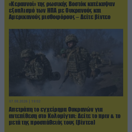
«Κεραυνοί» της ρωσικής Βοστόκ κατέκαψαν
εξοπλισμό των ΗΠΑ με Ουκρανούς και
Αμερικανούς μισθοφόρους – Δείτε βίντεο
07.08.2026 | 19:02
Απετράπη το εγχείρημα Ουκρανών για
αντεπίθεση στο Κολομίγτσι: Δείτε το πριν & το
μετά της προσπάθειάς τους (βίντεο)