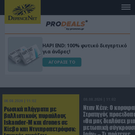
Μεταμόρφωσε τον κήπο σου με το
ικό
Ultra Box Μίνι Αλυσοπρίονο με
μπαταρία λιθίου
ΑΓΟΡΑΣΕ ΤΟ
08.08.2026 | 11:02
08.08.2026 | 11:02
Νταν Κέιν: Ο κορυφα
Ρωσικά πλήγματα με
Στρατηγός προειδοπ
βαλλιστικούς πυραύλους
«Θα μας διαλύσει μι
Iskander-M και drones σε
μετωπική σύγκρουση
Κίεβο και Ντνιπροπετρόφσκ:
Ιράν» – Τι πρότεινε