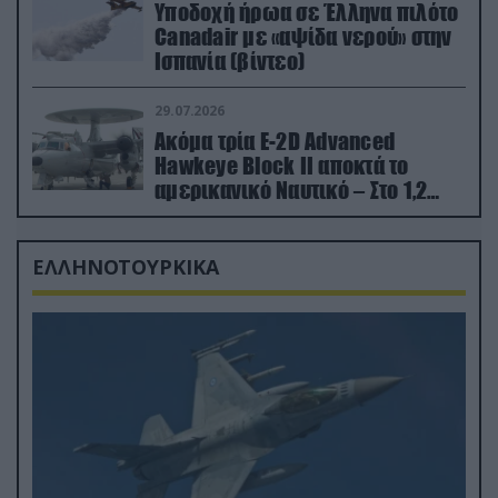
Υποδοχή ήρωα σε Έλληνα πιλότο
Canadair με «αψίδα νερού» στην
Ισπανία (βίντεο)
29.07.2026
Ακόμα τρία E-2D Advanced
Hawkeye Block II αποκτά το
αμερικανικό Ναυτικό – Στο 1,2
δισ.δολάρια το κόστος
ΕΛΛΗΝΟΤΟΥΡΚΙΚΑ