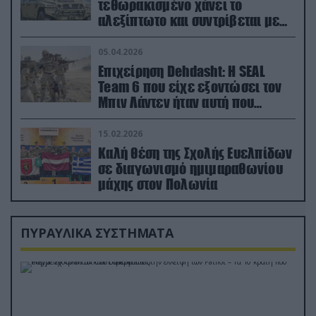
τεθωρακισμένο χάνει το
αλεξίπτωτο και συντρίβεται με
ορμή στο έδαφος (βίντεο)
05.04.2026
Επιχείρηση Dehdasht: Η SEAL
Team 6 που είχε εξοντώσει τον
Μπιν Λάντεν ήταν αυτή που
διέσωσε τον πιλότο του F-15
15.02.2026
Καλή θέση της Σχολής Ευελπίδων
σε διαγωνισμό ημιμαραθωνίου
μάχης στον Πολωνία
ΠΥΡΑΥΛΙΚΑ ΣΥΣΤΗΜΑΤΑ