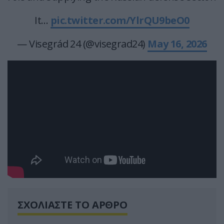
It…
pic.twitter.com/YlrQU9beO0
— Visegrád 24 (@visegrad24)
May 16, 2026
ΣΧΟΛΙΑΣΤΕ ΤΟ ΑΡΘΡΟ