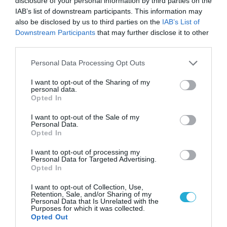
disclosure of your personal information by third parties on the
IAB’s list of downstream participants. This information may
also be disclosed by us to third parties on the
IAB’s List of
Downstream Participants
that may further disclose it to other
third parties.
Please note that this website/app uses one or more Google
Personal Data Processing Opt Outs
services and may gather and store information including but
not limited to your visit or usage behaviour. You may click to
I want to opt-out of the Sharing of my
personal data.
grant or deny consent to Google and its third-party tags to
Opted In
use your data for below specified purposes in below Google
consent section.
08.08.2026 | 09:02
I want to opt-out of the Sale of my
Personal Data.
«Η απόλυτη τραγωδία»: Η «αιχμηρή» ανάρτηση
Opted In
του Αρκά για τα τατουάζ (φωτο)
I want to opt-out of processing my
Personal Data for Targeted Advertising.
Opted In
I want to opt-out of Collection, Use,
Retention, Sale, and/or Sharing of my
Personal Data that Is Unrelated with the
Purposes for which it was collected.
Opted Out