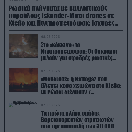
Ρωσικά πλήγματα με βαλλιστικούς
πυραύλους Iskander-M και drones σε
Κίεβο και Ντνιπροπετρόφσκ: Ισχυρές
εκρήξεις
08.08.2026
Στο «κόκκινο» το
Ντνιπροπετρόφσκ: Οι Ουκρανοί
μιλούν για σφοδρές ρωσικές
επιθέσεις σε όλη την επικράτεια
07.08.2026
«Μούδιασε» η Naftogaz που
βλέπει κρύο χειμώνα στο Κίεβο:
Οι Ρώσοι διέλυσαν 7
εγκαταστάσεις του ουκρανικού
κολοσσού!
07.08.2026
Τα πρώτα πλάνα ομάδας
Βορειοκορεατών στρατιωτών
από την αποστολή των 30.000