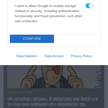
I want to allow Google to enable storage
06.08.2026 | 14:02
related to security, including authentication
«Επιχείρηση ελεύθερα πεζοδρόμια» στην
functionality and fraud prevention, and other
Αθήνα: Απομακρύνθηκαν παράνομα
user protection.
αντικείμενα από κοινόχρηστους χώρους
CONFIRM
Data Deletion
Data Access
Privacy Policy
06.08.2026 | 09:03
«Οι εντελώς αθώοι»: Η ανάρτηση του Αρκά για
τα ζώα που χάθηκαν στις πυρκαγιές της