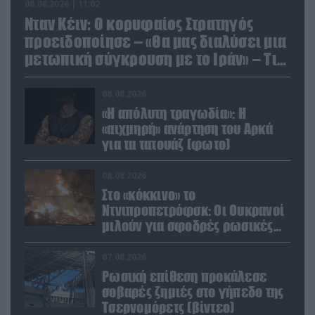
08.08.2026 | 11:02
Νταν Κέιν: Ο κορυφαίος Στρατηγός
προειδοποίησε – «Θα μας διαλύσει μια
μετωπική σύγκρουση με το Ιράν» – Τι
πρότεινε
08.08.2026
«Η απόλυτη τραγωδία»: Η
«αιχμηρή» ανάρτηση του Αρκά
για τα τατουάζ (φωτο)
08.08.2026
Στο «κόκκινο» το
Ντνιπροπετρόφσκ: Οι Ουκρανοί
μιλούν για σφοδρές ρωσικές
επιθέσεις σε όλη την
επικράτεια
07.08.2026
Ρωσική επίθεση προκάλεσε
σοβαρές ζημιές στο γήπεδο της
Τσερνομόρετς (βίντεο)