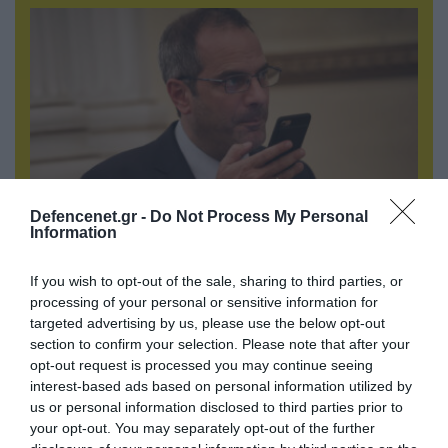
Defencenet.gr -
Do Not Process My Personal
Information
07.08.2026 | 20:02
Ο Γιάννης Αλαφούζος «τέλειωσε» τον
If you wish to opt-out of the sale, sharing to third parties, or
Κωνσταντίνο Ζούλα από τον ΣΚΑΪ – Ο λόγος της
processing of your personal or sensitive information for
απομάκρυνσής του
targeted advertising by us, please use the below opt-out
section to confirm your selection. Please note that after your
opt-out request is processed you may continue seeing
interest-based ads based on personal information utilized by
ΠΟΛΙΤΙΚΗ
us or personal information disclosed to third parties prior to
your opt-out. You may separately opt-out of the further