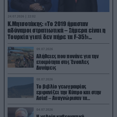
24.07.2026 | 22:02
Κ.Μητσοτάκης: «Το 2019 ήμασταν
αδύναμοι στρατιωτικά – Σήμερα είναι η
Τουρκία γιατί δεν πήρε τα F-35!»
(βίντεο)
09.07.2026
Αλήθειες που πονάνε για την
ετοιμότητα στις Ένοπλες
Δυνάμεις
08.07.2026
Το βιβλίο γεωγραφίας
εμφανίζει την Κύπρο και στην
Ασία! – Αναγνώρισαν τα
κατεχόμενα; (φωτο)
04.07.2026
Η γελοία κυβερνητική