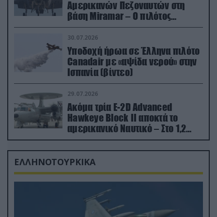
Αμερικανών Πεζοναυτών στη
βάση Miramar – Ο πιλότος
εκτινάχθηκε εγκαίρως
30.07.2026
Υποδοχή ήρωα σε Έλληνα πιλότο
Canadair με «αψίδα νερού» στην
Ισπανία (βίντεο)
29.07.2026
Ακόμα τρία E-2D Advanced
Hawkeye Block II αποκτά το
αμερικανικό Ναυτικό – Στο 1,2
δισ.δολάρια το κόστος
ΕΛΛΗΝΟΤΟΥΡΚΙΚΑ