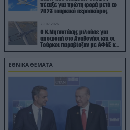
πέταξε για πρώτη φορά μετά το
2023 τουρκικό αεροσκάφος
29.07.2026
Ο Κ.Μητσοτάκης μιλούσε για
αποτροπή στο Αγαθονήσι και οι
Τούρκοι παραβίαζαν με ΑΦΝΣ και
drone
ΕΘΝΙΚΑ ΘΕΜΑΤΑ