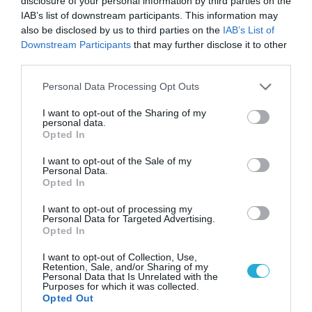
disclosure of your personal information by third parties on the
Απετράπη το εγχείρημα Ουκρανών για
IAB’s list of downstream participants. This information may
αντεπίθεση στο Κολομίγτσι: Δείτε το πριν & το
also be disclosed by us to third parties on the
IAB’s List of
μετά της προσπάθειάς τους (βίντεο)
Downstream Participants
that may further disclose it to other
third parties.
Please note that this website/app uses one or more Google
Personal Data Processing Opt Outs
services and may gather and store information including but
not limited to your visit or usage behaviour. You may click to
I want to opt-out of the Sharing of my
personal data.
grant or deny consent to Google and its third-party tags to
Opted In
use your data for below specified purposes in below Google
consent section.
I want to opt-out of the Sale of my
Personal Data.
Opted In
I want to opt-out of processing my
Personal Data for Targeted Advertising.
Opted In
07.08.2026 | 20:02
I want to opt-out of Collection, Use,
Ο Γιάννης Αλαφούζος «τέλειωσε» τον
Retention, Sale, and/or Sharing of my
Κωνσταντίνο Ζούλα από τον ΣΚΑΪ – Ο λόγος της
Personal Data that Is Unrelated with the
Purposes for which it was collected.
απομάκρυνσής του
Opted Out