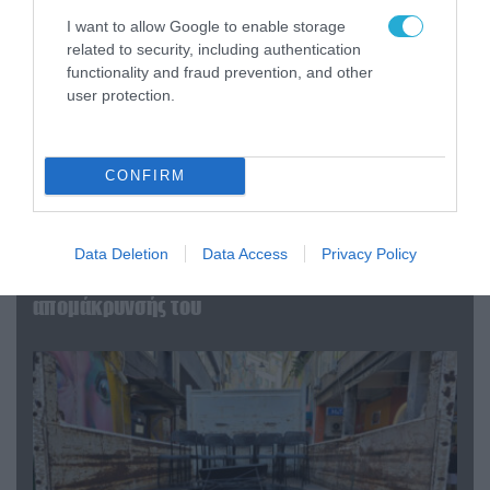
I want to allow Google to enable storage
related to security, including authentication
functionality and fraud prevention, and other
user protection.
CONFIRM
07.08.2026 | 20:02
Data Deletion
Data Access
Privacy Policy
Ο Γιάννης Αλαφούζος «τέλειωσε» τον
Κωνσταντίνο Ζούλα από τον ΣΚΑΪ – Ο λόγος της
απομάκρυνσής του