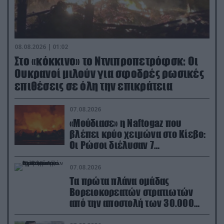
08.08.2026 | 01:02
Στο «κόκκινο» το Ντνιπροπετρόφσκ: Οι
Ουκρανοί μιλούν για σφοδρές ρωσικές
επιθέσεις σε όλη την επικράτεια
07.08.2026
«Μούδιασε» η Naftogaz που
βλέπει κρύο χειμώνα στο Κίεβο:
Οι Ρώσοι διέλυσαν 7
εγκαταστάσεις του ουκρανικού
κολοσσού!
07.08.2026
Τα πρώτα πλάνα ομάδας
Βορειοκορεατών στρατιωτών
από την αποστολή των 30.000
που έφτασαν στη Ρωσία (βίντεο)