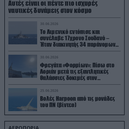
Aυτές είναι οι πέντε πιο ισχυρές
ναυτικές δυνάμεις στον κόσμο
30.06.2026
Το Λιμενικό εντόπισε και
συνέλαβε 17χρονο Σουδανό –
Ήταν διακινητής 34 παράνομων
μεταναστών
30.06.2026
Φρεγάτα «Φορμίων»: Πίσω στο
Λοριάν μετά τις εξαντλητικές
θαλάσσιες δοκιμές στον
απαιτητικό Βισκαϊκό
25.06.2026
Βολές Harpoon από τις μονάδες
του ΠΝ (βίντεο)
ΑΕΡΟΠΟΡΙΑ