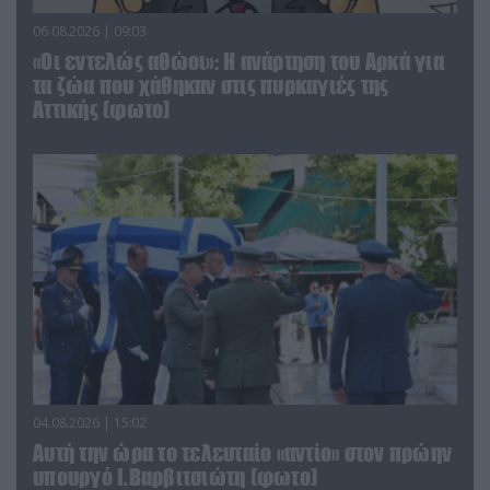
06.08.2026 | 09:03
«Οι εντελώς αθώοι»: Η ανάρτηση του Αρκά για
τα ζώα που χάθηκαν στις πυρκαγιές της
Αττικής (φωτο)
04.08.2026 | 15:02
Αυτή την ώρα το τελευταίο «αντίο» στον πρώην
υπουργό Ι.Βαρβιτσιώτη (φωτο)