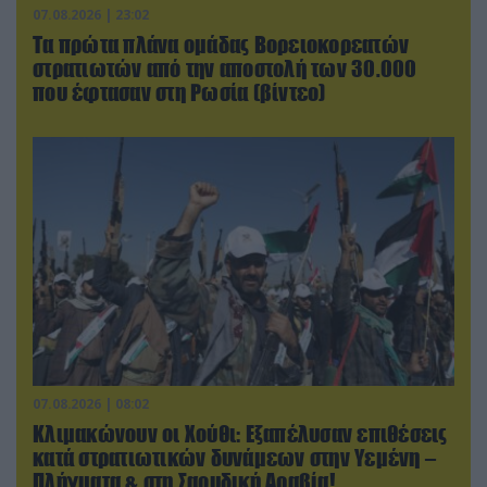
07.08.2026 | 23:02
Τα πρώτα πλάνα ομάδας Βορειοκορεατών
στρατιωτών από την αποστολή των 30.000
που έφτασαν στη Ρωσία (βίντεο)
07.08.2026 | 08:02
Κλιμακώνουν οι Χούθι: Eξαπέλυσαν επιθέσεις
κατά στρατιωτικών δυνάμεων στην Υεμένη –
Πλήγματα & στη Σαουδική Αραβία!