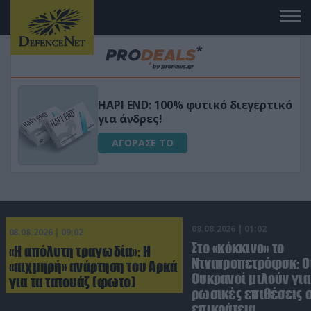
Μεταμόρφωσε τον κήπο σου με το
ικό
Ultra Box Μίνι Αλυσοπρίονο με
μπαταρία λιθίου
ΑΓΟΡΑΣΕ ΤΟ
08.08.2026 | 01:02
08.08.2026 | 09:02
Στο «κόκκινο» το
«Η απόλυτη τραγωδία»: Η
Ντνιπροπετρόφσκ: Ο
«αιχμηρή» ανάρτηση του Αρκά
Ουκρανοί μιλούν γι
για τα τατουάζ (φωτο)
ρωσικές επιθέσεις σ
επικράτεια