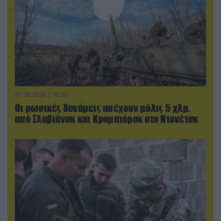
07.08.2026 | 08:02
Οι ρωσικές δυνάμεις απέχουν μόλις 5 χλμ.
από Σλαβιάνσκ και Κραματόρσκ στο Ντονέτσκ