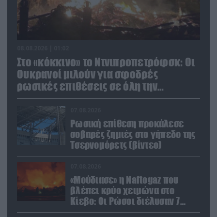
08.08.2026 | 01:02
Στο «κόκκινο» το Ντνιπροπετρόφσκ: Οι
Ουκρανοί μιλούν για σφοδρές
ρωσικές επιθέσεις σε όλη την
επικράτεια
07.08.2026
Ρωσική επίθεση προκάλεσε
σοβαρές ζημιές στο γήπεδο της
Τσερνομόρετς (βίντεο)
07.08.2026
«Μούδιασε» η Naftogaz που
βλέπει κρύο χειμώνα στο
Κίεβο: Οι Ρώσοι διέλυσαν 7
εγκαταστάσεις του ουκρανικού