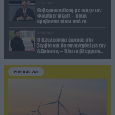
κολοσσού!
07.08.2026
Κυβερνοεπίθεση με στόχο τον
Φρίντριχ Μερτς – Ποιοι
κρύβονται πίσω από το
παραποιημένο βίντεο
07.08.2026
Ο Β.Ζελέσνσκι έφτασε στη
Σερβία και θα συναντηθεί με τον
Α.Βούτσιτς – Όλα τα βλέμματα
στις σχέσεις με τη Ρωσία
POPULAR 24H