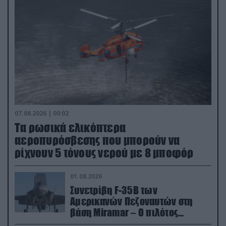
07.08.2026 | 00:02
Τα ρωσικά ελικόπτερα
αεροπυρόσβεσης που μπορούν να
ρίχνουν 5 τόνους νερού με 8 μποφόρ
01.08.2026
Συνετρίβη F-35B των
Αμερικανών Πεζοναυτών στη
βάση Miramar – Ο πιλότος
εκτινάχθηκε εγκαίρως