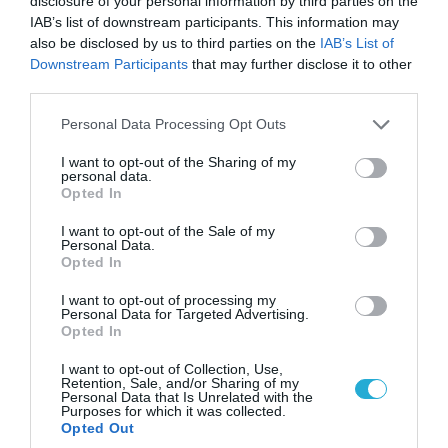
disclosure of your personal information by third parties on the
IAB’s list of downstream participants. This information may
06.08.2026 | 17:02
also be disclosed by us to third parties on the
IAB’s List of
Downstream Participants
that may further disclose it to other
Ουκρανία: Αποκαλύφθηκε ο αριθμός των
third parties.
ξένων εθελοντών που πολεμούν για το Κίεβο
Please note that this website/app uses one or more Google
Personal Data Processing Opt Outs
services and may gather and store information including but
not limited to your visit or usage behaviour. You may click to
I want to opt-out of the Sharing of my
personal data.
grant or deny consent to Google and its third-party tags to
Opted In
use your data for below specified purposes in below Google
consent section.
I want to opt-out of the Sale of my
Personal Data.
Opted In
I want to opt-out of processing my
Personal Data for Targeted Advertising.
Opted In
I want to opt-out of Collection, Use,
06.08.2026 | 14:02
Retention, Sale, and/or Sharing of my
Personal Data that Is Unrelated with the
«Επιχείρηση ελεύθερα πεζοδρόμια» στην
Purposes for which it was collected.
Αθήνα: Απομακρύνθηκαν παράνομα
Opted Out