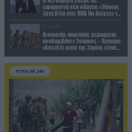
Ο Μ.Ρούμπιο έθεσε σε
εφαρμογή νέα οδηγία: «Όποιος
ζητά βίζα στις ΗΠΑ θα δείχνει τα
social media – Τίποτα κρυφό»
07.08.2026
Διοικητής συριακής μεραρχίας
αναλαμβάνει Τούρκος – Άγκυρα:
«Απειλές κατά της Συρίας είναι
σαν να απειλούν εμάς»
POPULAR 24H