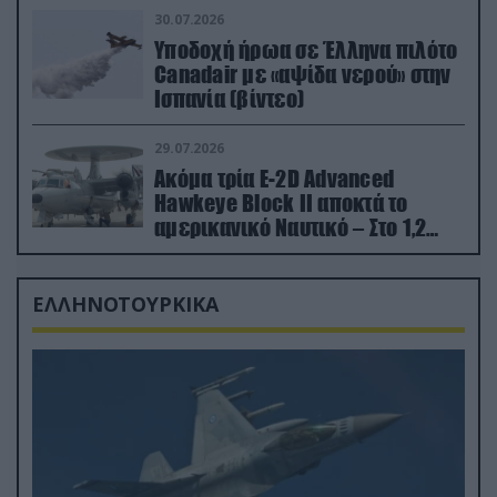
30.07.2026
Υποδοχή ήρωα σε Έλληνα πιλότο
Canadair με «αψίδα νερού» στην
Ισπανία (βίντεο)
29.07.2026
Ακόμα τρία E-2D Advanced
Hawkeye Block II αποκτά το
αμερικανικό Ναυτικό – Στο 1,2
δισ.δολάρια το κόστος
ΕΛΛΗΝΟΤΟΥΡΚΙΚΑ