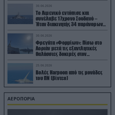
30.06.2026
Το Λιμενικό εντόπισε και
συνέλαβε 17χρονο Σουδανό –
Ήταν διακινητής 34 παράνομων
μεταναστών
30.06.2026
Φρεγάτα «Φορμίων»: Πίσω στο
Λοριάν μετά τις εξαντλητικές
θαλάσσιες δοκιμές στον
απαιτητικό Βισκαϊκό
25.06.2026
Βολές Harpoon από τις μονάδες
του ΠΝ (βίντεο)
ΑΕΡΟΠΟΡΙΑ