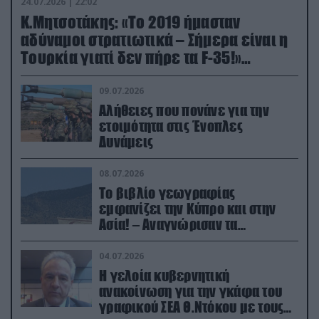
24.07.2026 | 22:02
Κ.Μητσοτάκης: «Το 2019 ήμασταν
αδύναμοι στρατιωτικά – Σήμερα είναι η
Τουρκία γιατί δεν πήρε τα F-35!»
(βίντεο)
09.07.2026
Αλήθειες που πονάνε για την
ετοιμότητα στις Ένοπλες
Δυνάμεις
08.07.2026
Το βιβλίο γεωγραφίας
εμφανίζει την Κύπρο και στην
Ασία! – Αναγνώρισαν τα
κατεχόμενα; (φωτο)
04.07.2026
Η γελοία κυβερνητική
ανακοίνωση για την γκάφα του
γραφικού ΣΕΑ Θ.Ντόκου με τους