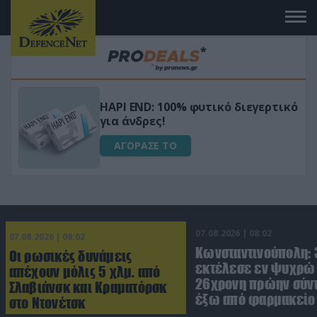
Μεταμόρφωσε τον κήπο σου με το
ικό
Ultra Box Μίνι Αλυσοπρίονο με
μπαταρία λιθίου
ΑΓΟΡΑΣΕ ΤΟ
07.08.2026 | 08:02
07.08.2026 | 08:02
Κωνσταντινούπολη:
Οι ρωσικές δυνάμεις
εκτέλεσε εν ψυχρώ 
απέχουν μόλις 5 χλμ. από
26χρονη πρώην σύν
Σλαβιάνσκ και Κραματόρσκ
έξω από φαρμακείο 
στο Ντονέτσκ