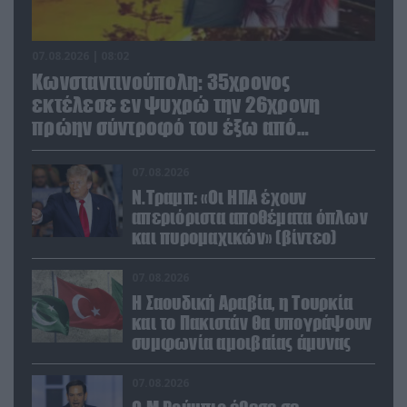
07.08.2026 | 08:02
Κωνσταντινούπολη: 35χρονος
εκτέλεσε εν ψυχρώ την 26χρονη
πρώην σύντροφό του έξω από
φαρμακείο (βίντεο)
07.08.2026
Ν.Τραμπ: «Οι ΗΠΑ έχουν
απεριόριστα αποθέματα όπλων
και πυρομαχικών» (βίντεο)
07.08.2026
Η Σαουδική Αραβία, η Τουρκία
και το Πακιστάν θα υπογράψουν
συμφωνία αμοιβαίας άμυνας
07.08.2026