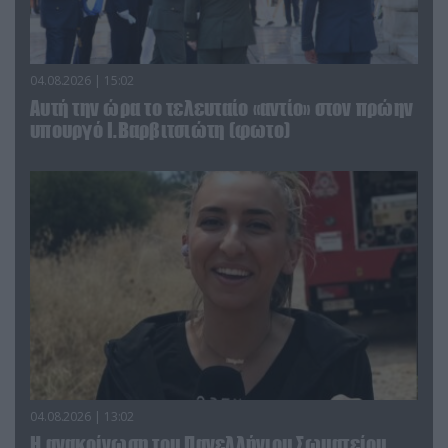
04.08.2026 | 15:02
Αυτή την ώρα το τελευταίο «αντίο» στον πρώην
υπουργό Ι.Βαρβιτσιώτη (φωτο)
04.08.2026 | 13:02
Η ανακοίνωση του Πανελλήνιου Σωματείου