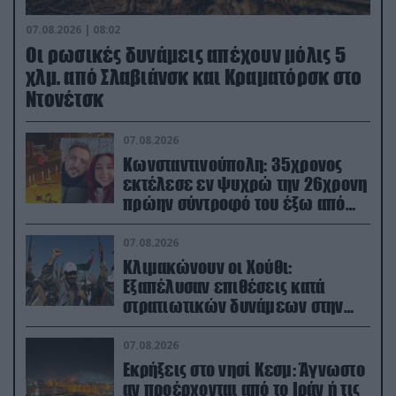
07.08.2026 | 08:02
Οι ρωσικές δυνάμεις απέχουν μόλις 5
χλμ. από Σλαβιάνσκ και Κραματόρσκ στο
Ντονέτσκ
07.08.2026
Κωνσταντινούπολη: 35χρονος
εκτέλεσε εν ψυχρώ την 26χρονη
πρώην σύντροφό του έξω από
φαρμακείο (βίντεο)
07.08.2026
Κλιμακώνουν οι Χούθι:
Eξαπέλυσαν επιθέσεις κατά
στρατιωτικών δυνάμεων στην
Υεμένη – Πλήγματα & στη
Σαουδική Αραβία!
07.08.2026
Εκρήξεις στο νησί Κεσμ: Άγνωστο
αν προέρχονται από το Ιράν ή τις