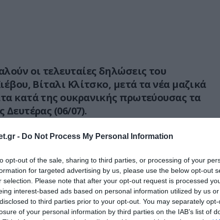
λούν οι τελευταίες δηλώσεις του
ιέβου, Βίταλι Κλίτσκο, μετά τα νέα μαζικά
τα κατά της ουκρανικής πρωτεύουσας τα
Δευτέρας (06/07).
ποίησε ότι πέρα από τις καταστροφές στις
t.gr -
Do Not Process My Personal Information
εται να προκύψει σοβαρό πρόβλημα στον
όλης με καύσιμα, εάν συνεχιστούν οι
to opt-out of the sale, sharing to third parties, or processing of your per
formation for targeted advertising by us, please use the below opt-out s
 ίδια ένταση.
r selection. Please note that after your opt-out request is processed y
eing interest-based ads based on personal information utilized by us or
Βίταλι Κλίτσκο, οι επαναλαμβανόμενοι
disclosed to third parties prior to your opt-out. You may separately opt-
ξάνουν την πίεση στις κρίσιμες υποδομές
losure of your personal information by third parties on the IAB’s list of