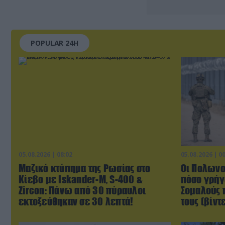
POPULAR 24H
05.08.2026 | 08:02
05.08.2026 | 0
Μαζικό κτύπημα της Ρωσίας στο
Οι Πολωνοί
Κίεβο με Iskander-Μ, S-400 &
πόσο γρήγ
Zircon: Πάνω από 30 πύραυλοι
Σομαλούς 
εκτοξεύθηκαν σε 30 λεπτά!
τους (βίντ