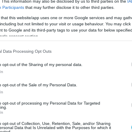
 φόβους για διαταραχές στην τροφοδοσία,
. This information may also be disclosed by us to third parties on the
IA
Participants
that may further disclose it to other third parties.
μπορούσε να επηρεάσει τόσο τις μετακινήσεις,
ουργία βασικών υπηρεσιών.
 that this website/app uses one or more Google services and may gath
including but not limited to your visit or usage behaviour. You may click 
 to Google and its third-party tags to use your data for below specifi
εσε τους κατοίκους να βρίσκονται σε
ogle consent section.
ητα, επισημαίνοντας ότι οι δημοτικές
αβάλλουν προσπάθειες για να
l Data Processing Opt Outs
ην ομαλή λειτουργία της πόλης.
o opt-out of the Sharing of my personal data.
ράμμισε ότι οι αρμόδιες Αρχές
In
τενά την κατάσταση, καθώς η επάρκεια
εί κρίσιμο παράγοντα για την επιχειρησιακή
o opt-out of the Sale of my Personal Data.
την καθημερινότητα του Κιέβου, εφόσον οι
In
ις συνεχιστούν.
to opt-out of processing my Personal Data for Targeted
ing.
In
o opt-out of Collection, Use, Retention, Sale, and/or Sharing
ersonal Data that Is Unrelated with the Purposes for which it
lected.