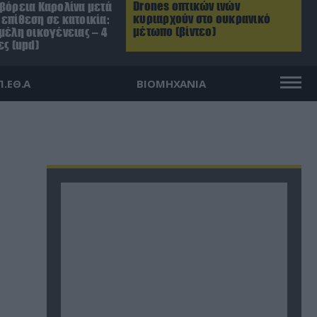
Drones οπτικών ινών
 βόρεια Καρολίνα μετά
κυριαρχούν στο ουκρανικό
επίθεση σε κατοικία:
μέτωπο (βίντεο)
μέλη οικογένειας – 4
ες (upd)
Π.ΕΘ.Α
ΒΙΟΜΗΧΑΝΙΑ