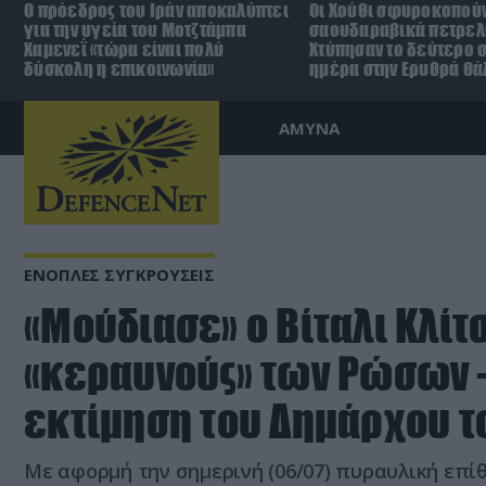
Ο πρόεδρος του Ιράν αποκαλύπτει
Οι Χούθι σφυροκοπούν
για την υγεία του Μοτζτάμπα
σαουδαραβικά πετρελ
Χαμενεΐ «τώρα είναι πολύ
Χτύπησαν το δεύτερο σ
δύσκολη η επικοινωνία»
ημέρα στην Ερυθρά Θ
ΑΜΥΝΑ
ΕΝΟΠΛΕΣ ΣΥΓΚΡΟΥΣΕΙΣ
«Μούδιασε» ο Βίταλι Κλίτ
«κεραυνούς» των Ρώσων 
εκτίμηση του Δημάρχου τ
Με αφορμή την σημερινή (06/07) πυραυλική επ