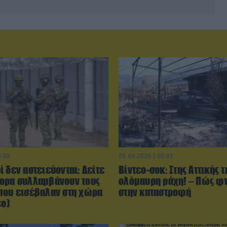
0:02
05.08.2026 | 02:02
 δεν αστειεύονται: Δείτε
Βίντεο-σοκ: Στης Αττικής τ
ορα συλλαμβάνουν τους
ολόμαυρη ράχη! – Πώς φ
που εισέβαλαν στη χώρα
στην καταστροφή
εο)