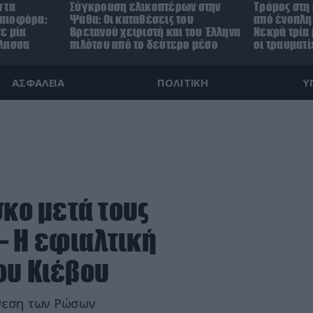
 τα
Σύγκρουση ελικοπτέρων στην
Τρόμος στη
αιοφόρα:
Ψάθα: Οι καταθέσεις του
από ένοπλη 
ε μία
Βρετανού χειριστή και του Έλληνα
Νεκρά τρία 
άλασσα
πιλότου από το δεύτερο μέσο
οι τραυματί
ΑΣΦΑΛΕΙΑ
ΠΟΛΙΤΙΚΗ
Υ
σκο μετά τους
– Η εφιαλτική
ου Κιέβου
ίθεση των Ρώσων