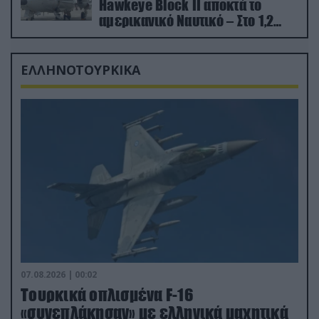
Hawkeye Block II αποκτά το
αμερικανικό Ναυτικό – Στο 1,2
δισ.δολάρια το κόστος
ΕΛΛΗΝΟΤΟΥΡΚΙΚΑ
07.08.2026 | 00:02
Τουρκικά οπλισμένα F-16
«συνεπλάκησαν» με ελληνικά μαχητικά