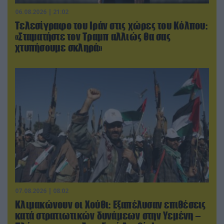
06.08.2026 | 21:02
Τελεσίγραφο του Ιράν στις χώρες του Κόλπου:
«Σταματήστε τον Τραμπ αλλιώς θα σας
χτυπήσουμε σκληρά»
07.08.2026 | 08:02
Κλιμακώνουν οι Χούθι: Eξαπέλυσαν επιθέσεις
κατά στρατιωτικών δυνάμεων στην Υεμένη –