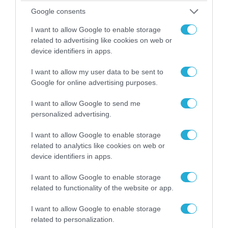
«Επιχείρηση ελεύθερα πεζοδρόμια» στην
Αθήνα: Απομακρύνθηκαν παράνομα
Google consents
αντικείμενα από κοινόχρηστους χώρους
I want to allow Google to enable storage
related to advertising like cookies on web or
device identifiers in apps.
I want to allow my user data to be sent to
Google for online advertising purposes.
I want to allow Google to send me
personalized advertising.
I want to allow Google to enable storage
related to analytics like cookies on web or
device identifiers in apps.
06.08.2026 | 09:03
I want to allow Google to enable storage
«Οι εντελώς αθώοι»: Η ανάρτηση του Αρκά για
related to functionality of the website or app.
τα ζώα που χάθηκαν στις πυρκαγιές της
Αττικής (φωτο)
I want to allow Google to enable storage
related to personalization.