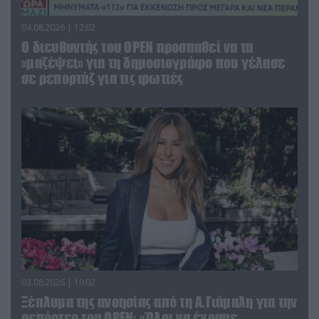
04.08.2026 | 12:02
O διευθυντής του OPEN προσπαθεί να τα
«μαζέψει» για τη δημοσιογράφο που γέλασε
σε ρεπορτάζ για τις φωτιές
03.08.2026 | 19:02
Ξέπλυμα της ανοησίας από τη Α.Γιάμαλη για την
ρεπόρτερ του ΟΡΕΝ: «Όλοι να έχουμε