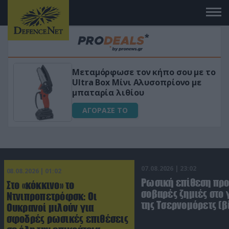
υ με το
«Μαγική» φόρμουλα τριβόλι + V
νο με
για αύξηση της λίμπιντο
ΑΓΟΡΑΣΕ ΤΟ
07.08.2026 | 23:02
08.08.2026 | 01:02
Ρωσική επίθεση πρ
Στο «κόκκινο» το
σοβαρές ζημιές στο
Ντνιπροπετρόφσκ: Οι
της Τσερνομόρετς (β
Ουκρανοί μιλούν για
σφοδρές ρωσικές επιθέσεις