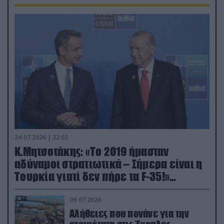
24.07.2026 | 22:02
Κ.Μητσοτάκης: «Το 2019 ήμασταν
αδύναμοι στρατιωτικά – Σήμερα είναι η
Τουρκία γιατί δεν πήρε τα F-35!»
(βίντεο)
09.07.2026
Αλήθειες που πονάνε για την