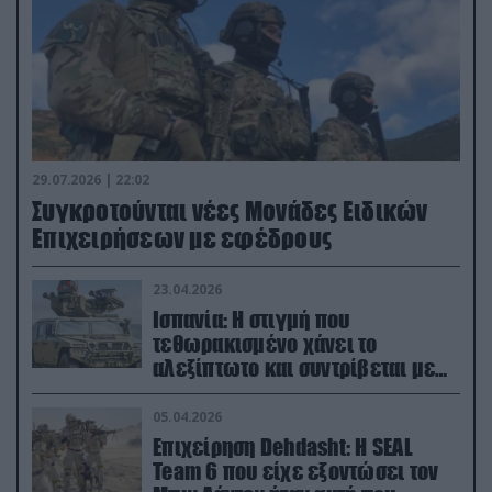
29.07.2026 | 22:02
Συγκροτούνται νέες Μονάδες Ειδικών
Επιχειρήσεων με εφέδρους
23.04.2026
Ισπανία: Η στιγμή που
τεθωρακισμένο χάνει το
αλεξίπτωτο και συντρίβεται με
ορμή στο έδαφος (βίντεο)
05.04.2026
Επιχείρηση Dehdasht: Η SEAL
Team 6 που είχε εξοντώσει τον