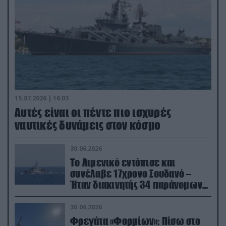
15.07.2026 | 16:03
Aυτές είναι οι πέντε πιο ισχυρές
ναυτικές δυνάμεις στον κόσμο
30.06.2026
Το Λιμενικό εντόπισε και
συνέλαβε 17χρονο Σουδανό –
Ήταν διακινητής 34 παράνομων
μεταναστών
30.06.2026
Φρεγάτα «Φορμίων»: Πίσω στο