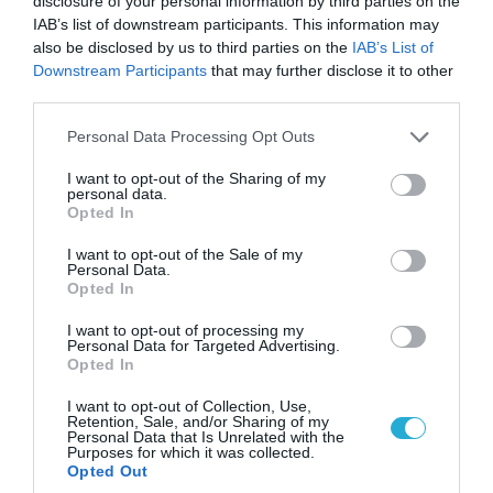
disclosure of your personal information by third parties on the
IAB’s list of downstream participants. This information may
also be disclosed by us to third parties on the
IAB’s List of
07.08.2026 | 20:02
Downstream Participants
that may further disclose it to other
third parties.
Ο Γιάννης Αλαφούζος «τέλειωσε» τον
Κωνσταντίνο Ζούλα από τον ΣΚΑΪ – Ο λόγος της
Please note that this website/app uses one or more Google
Personal Data Processing Opt Outs
απομάκρυνσής του
services and may gather and store information including but
not limited to your visit or usage behaviour. You may click to
I want to opt-out of the Sharing of my
personal data.
grant or deny consent to Google and its third-party tags to
Opted In
use your data for below specified purposes in below Google
consent section.
I want to opt-out of the Sale of my
Personal Data.
Opted In
I want to opt-out of processing my
Personal Data for Targeted Advertising.
Opted In
I want to opt-out of Collection, Use,
Retention, Sale, and/or Sharing of my
Personal Data that Is Unrelated with the
Purposes for which it was collected.
06.08.2026 | 14:02
Opted Out