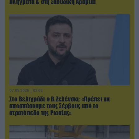
Πλήγματα & στη Σαουδική Αραβία!
07.08.2026 | 02:02
Στο Βελιγράδι ο Β.Ζελένσκι: «Πρέπει να
αποσπάσουμε τους Σέρβους από το
στρατόπεδο της Ρωσίας»