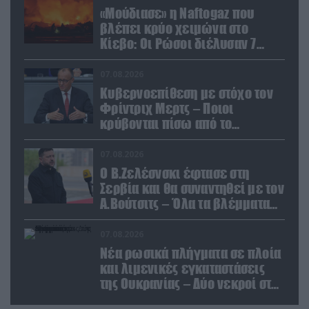
«Μούδιασε» η Naftogaz που
βλέπει κρύο χειμώνα στο
Κίεβο: Οι Ρώσοι διέλυσαν 7
εγκαταστάσεις του ουκρανικού
κολοσσού!
07.08.2026
Κυβερνοεπίθεση με στόχο τον
Φρίντριχ Μερτς – Ποιοι
κρύβονται πίσω από το
παραποιημένο βίντεο
07.08.2026
Ο Β.Ζελέσνσκι έφτασε στη
Σερβία και θα συναντηθεί με τον
Α.Βούτσιτς – Όλα τα βλέμματα
στις σχέσεις με τη Ρωσία
07.08.2026
Νέα ρωσικά πλήγματα σε πλοία
και λιμενικές εγκαταστάσεις
της Ουκρανίας – Δύο νεκροί στην
Κριμαία