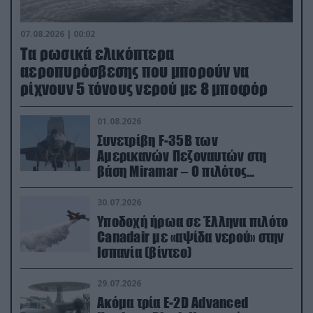
07.08.2026 | 00:02
Τα ρωσικά ελικόπτερα
αεροπυρόσβεσης που μπορούν να
ρίχνουν 5 τόνους νερού με 8 μποφόρ
01.08.2026
Συνετρίβη F-35B των
Αμερικανών Πεζοναυτών στη
βάση Miramar – Ο πιλότος
εκτινάχθηκε εγκαίρως
30.07.2026
Υποδοχή ήρωα σε Έλληνα πιλότο
Canadair με «αψίδα νερού» στην
Ισπανία (βίντεο)
29.07.2026
Ακόμα τρία E-2D Advanced