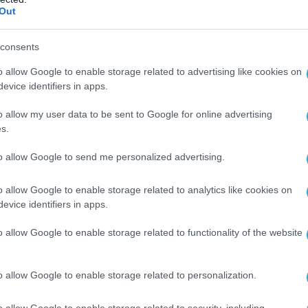
Out
 από επιθέσεις σε στρατιώτες ή σε
εία της χώρας.
consents
εις, οι πολίτες συχνά συμμετέχουν στις
o allow Google to enable storage related to advertising like cookies on
ές επιχειρήσεις του στρατού και
evice identifiers in apps.
μιστές που προσπαθούν να κρυφτούν στο
o allow my user data to be sent to Google for online advertising
 φορές όμως τα θύματα είναι αθώοι πολίτες
s.
» λόγω της εμφάνισής τους.
to allow Google to send me personalized advertising.
 σου, όταν πεθάνει, το θάβεις με αξιοπρέπεια.
ο, αν πρόκειται για άνθρωπο»,
είπε σε έναν
o allow Google to enable storage related to analytics like cookies on
evice identifiers in apps.
ικό σταθμό ένας από τους αδελφούς του
ιαρά, προσθέτοντας ότι η οικογένεια
o allow Google to enable storage related to functionality of the website
αθέσει μήνυση.
o allow Google to enable storage related to personalization.
τώς είπε ότι οι συντονισμένες επιθέσεις της
τέστησαν δυνατές επειδή οι δράστες είχαν
o allow Google to enable storage related to security, including