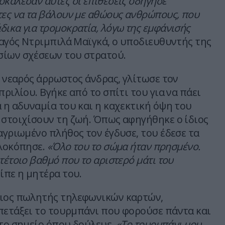
οκάλεσαν αυτές οι επιθέσεις οδήγησε
τες να τα βάλουν με αθώους ανθρώπους, που
ικα για τρομοκρατία, λόγω της εμφάνισής
αγός Ντριμπιλά Μαϊγκά, ο υποδιευθυντής της
σίων σχέσεων του στρατού.
ς νεαρός άρρωστος άνδρας, γλίτωσε τον
πριλίου. Βγήκε από το σπίτι του για να πάει
ά η αδυναμία του και η καχεκτική όψη του
 στοιχίσουν τη ζωή. Όπως αφηγήθηκε ο ίδιος
αγριωμένο πλήθος τον έγδυσε, του έδεσε τα
υλοκόπησε.
«Όλο του το σώμα ήταν πρησμένο.
τέτοιο βαθμό που το αριστερό μάτι του
ίπε η μητέρα του.
διος πωλητής τηλεφωνικών καρτών,
πετάξει το τουρμπάνι που φορούσε πάντα και
 το σημείο όπου δούλευε.
«Το τουρμπάνι μου