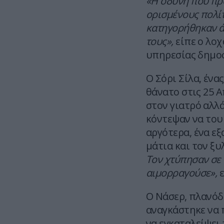
«Η οδύνη που πρ
ορισμένους πολί
κατηγορήθηκαν άδ
τους»,
είπε ο λοχ
υπηρεσίας δημο
Ο Σόρι Σίλα, ένα
θάνατο στις 25 Α
στον γιατρό αλλ
κόντεψαν να του
αργότερα, ένα εξ
μάτια και τον ξ
Τον χτύπησαν σε 
αιμορραγούσε»,
ε
Ο Νάσερ, πλανό
αναγκάστηκε να 
να εγκαταλείψει