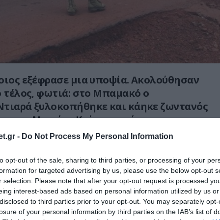
οιος εξέφρασε μια υποψία. Ακολούθησαν
ο τέλος, φωτιά: στο Μπαμακό ο
Ντιαρά ξυλοκοπήθηκε και κάηκε ζωντανός
ου, στη Μεντίνα Κούρα, αφού
λανθασμένα ότι ήταν «τρομοκράτης».
t.gr -
Do Not Process My Personal Information
 Φορούσε παλιά, λερωμένα ρούχα και είχε
to opt-out of the sale, sharing to third parties, or processing of your per
 σε μια πόλη που βιώνει τον τρόμο μετά
formation for targeted advertising by us, please use the below opt-out s
ουμένου επιθέσεις των τζιχαντιστών και
r selection. Please note that after your opt-out request is processed y
eing interest-based ads based on personal information utilized by us or
τους, των αυτονομιστών
disclosed to third parties prior to your opt-out. You may separately opt-
ρέγκ.
losure of your personal information by third parties on the IAB’s list of