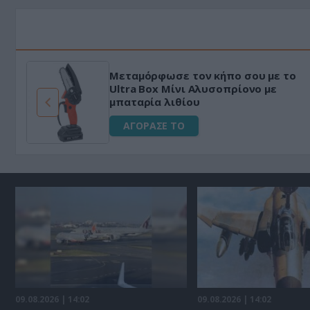
Φριτέζα Αέρος 8Lt με ψηφιακό
έλεγχο για Υγιεινό Μαγείρεμα
Χωρίς Λάδι 1650W
ΑΓΟΡΑΣΕ ΤΟ
09.08.2026 | 14:02
09.08.2026 | 14:02