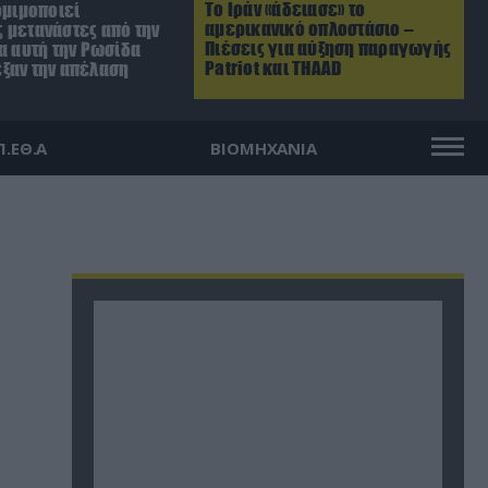
Το Ιράν «άδειασε» το
ομιμοποιεί
αμερικανικό οπλοστάσιο –
 μετανάστες από την
Πιέσεις για αύξηση παραγωγής
α αυτή την Ρωσίδα
Patriot και THAAD
ξαν την απέλαση
Π.ΕΘ.Α
ΒΙΟΜΗΧΑΝΙΑ