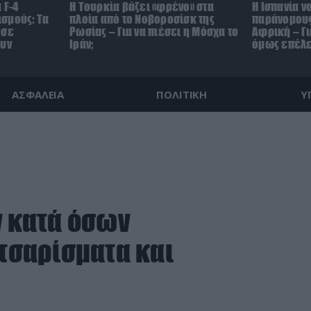
 F-4
Η Τουρκία βάζει «φρένο» στα
Η Ισπανία ν
σμούς: Τα
πλοία από το Νοβοροσίσκ της
παράνομους
 σε
Ρωσίας – Για να πιέσει η Μόσχα το
Αφρική – Γι
ουν
Ιράν;
όμως επέλε
ΑΣΦΑΛΕΙΑ
ΠΟΛΙΤΙΚΗ
Υ
ν κατά όσων
ντσαρίσματα και