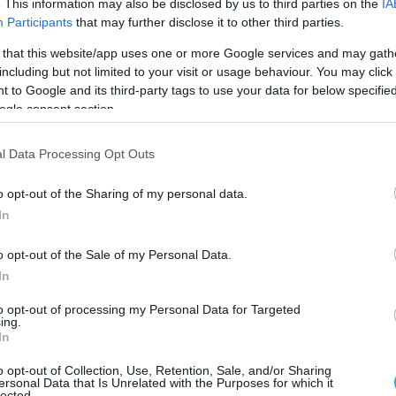
. This information may also be disclosed by us to third parties on the
IA
αν ο μόνος που λιντσαρίστηκε στο Μάλι λόγω
Participants
that may further disclose it to other third parties.
ου. Στο στόχαστρο έχουν μπει κυρίως άτομα
 that this website/app uses one or more Google services and may gath
ακριά ή αχτένιστα μαλλιά, άνθρωποι που
including but not limited to your visit or usage behaviour. You may click 
χικά νοσήματα ή έχουν ανοιχτόχρωμο δέρμα
 to Google and its third-party tags to use your data for below specifi
ogle consent section.
 περνούν για Τουαρέγκ ή Φουλάνι, μια φυλή
τακτικά τις τάξεις των τζιχαντιστικών
l Data Processing Opt Outs
o opt-out of the Sharing of my personal data.
… τον χτυπούσαν και τον έβριζαν»
,
In
Facebook ο δημοσιογράφος Μούσα Ντιαρά,
θύμα.
«Η φωτιά άναψε. Ο Αμπντουλαγιέ
o opt-out of the Sale of my Personal Data.
ντανός… Το σώμα του απανθρακώθηκε, υπό την
In
 ενός πλήθους, πεπεισμένου για το δίκιο του».
to opt-out of processing my Personal Data for Targeted
ing.
In
βιντεοσκοπήθηκε και αναμεταδόθηκε
ους κοινωνικής δικτύωσης, προκάλεσε
o opt-out of Collection, Use, Retention, Sale, and/or Sharing
ersonal Data that Is Unrelated with the Purposes for which it
ης. Πολλοί ζήτησαν να σταματήσουν οι
lected.