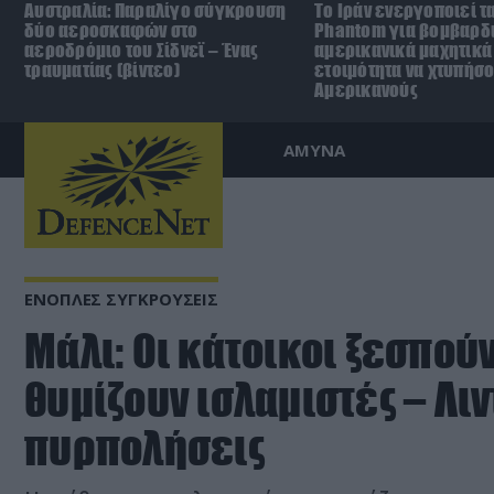
Αυστραλία: Παραλίγο σύγκρουση
Το Ιράν ενεργοποιεί τα
δύο αεροσκαφών στο
Phantom για βομβαρδι
αεροδρόμιο του Σίδνεϊ – Ένας
αμερικανικά μαχητικά
τραυματίας (βίντεο)
ετοιμότητα να χτυπήσ
Αμερικανούς
ΑΜΥΝΑ
ΕΝΟΠΛΕΣ ΣΥΓΚΡΟΥΣΕΙΣ
Μάλι: Οι κάτοικοι ξεσπού
θυμίζουν ισλαμιστές – Λι
πυρπολήσεις