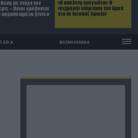
«Η απόλυτη τραγωδία»: Η
θεση με στόχο τον
«αιχμηρή» ανάρτηση του Αρκά
ρτς – Ποιοι κρύβονται
για τα τατουάζ (φωτο)
ο παραποιημένο βίντεο
Π.ΕΘ.Α
ΒΙΟΜΗΧΑΝΙΑ