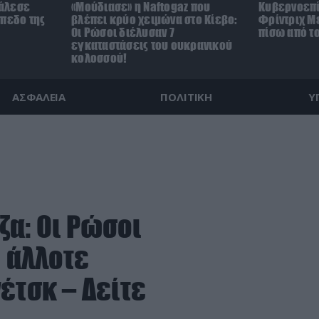
άλεσε
«Μούδιασε» η Naftogaz που
Κυβερνοεπί
ήπεδο της
βλέπει κρύο χειμώνα στο Κίεβο:
Φρίντριχ Με
)
Οι Ρώσοι διέλυσαν 7
πίσω από τ
εγκαταστάσεις του ουκρανικού
κολοσσού!
ΑΣΦΑΛΕΙΑ
ΠΟΛΙΤΙΚΗ
Υ
ζα: Οι Ρώσοι
η άλλοτε
έτσκ – Δείτε