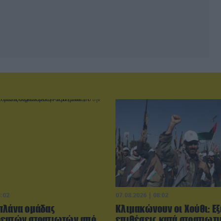
3:02
07.08.2026 | 08:02
πλάνα ομάδας
Κλιμακώνουν οι Χούθι: E
εατών στρατιωτών από
επιθέσεις κατά στρατιωτ