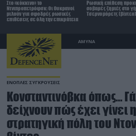
Στο «κόκκινο» το
Ρωσική επίθεση προκ
Ντνιπροπετρόφσκ: Οι Ουκρανοί
σοβαρές ζημιές στο γ
μιλούν για σφοδρές ρωσικές
Τσερνομόρετς (βίντεο
επιθέσεις σε όλη την επικράτεια
ΑΜΥΝΑ
ΕΝΟΠΛΕΣ ΣΥΓΚΡΟΥΣΕΙΣ
Κονσταντινόβκα όπως… Γά
δείχνουν πώς έχει γίνει 
στρατηγική πόλη του Ντον