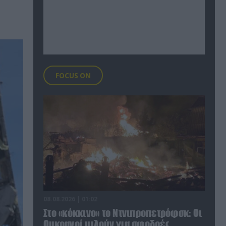
FOCUS ON
08.08.2026 | 01:02
Στο «κόκκινο» το Ντνιπροπετρόφσκ: Οι
Ουκρανοί μιλούν για σφοδρές