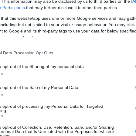
. This information may also be disclosed by us to third parties on the
IA
ntinovka, the military fortress that NATO and
Participants
that may further disclose it to other third parties.
y’s worshippers took 10 years to build, is now
 that this website/app uses one or more Google services and may gath
including but not limited to your visit or usage behaviour. You may click 
 under the control of the Russian Army.
 to Google and its third-party tags to use your data for below specifi
ogle consent section.
defeat, one more, for the NATO-Ukrainian Army.
pic.twitter.com/kASgjdu47h
l Data Processing Opt Outs
sea Ug 🇺🇬🇷🇺 (@ug_chelsea)
July 4, 2026
o opt-out of the Sharing of my personal data.
In
ίζουν αντίστοιχες σαν εκείνες στην πόλη
γος;
o opt-out of the Sale of my Personal Data.
In
δρές μάχης και μήνες συγκρούσεων μέχρι την
to opt-out of processing my Personal Data for Targeted
ή εξόντωση επίλεκτων ουκρανικών μονάδων
ing.
ν εκεί.
In
o opt-out of Collection, Use, Retention, Sale, and/or Sharing
ια την Ντρουζκίβκα είναι πιο εύκολος.
ersonal Data that Is Unrelated with the Purposes for which it
lected.