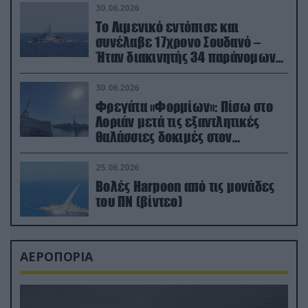
30.06.2026
Το Λιμενικό εντόπισε και
συνέλαβε 17χρονο Σουδανό –
Ήταν διακινητής 34 παράνομων
μεταναστών
30.06.2026
Φρεγάτα «Φορμίων»: Πίσω στο
Λοριάν μετά τις εξαντλητικές
θαλάσσιες δοκιμές στον
απαιτητικό Βισκαϊκό
25.06.2026
Βολές Harpoon από τις μονάδες
του ΠΝ (βίντεο)
ΑΕΡΟΠΟΡΙΑ