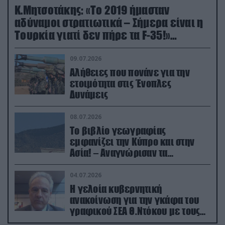
Κ.Μητσοτάκης: «Το 2019 ήμασταν
αδύναμοι στρατιωτικά – Σήμερα είναι η
Τουρκία γιατί δεν πήρε τα F-35!»
(βίντεο)
09.07.2026
Αλήθειες που πονάνε για την
ετοιμότητα στις Ένοπλες
Δυνάμεις
08.07.2026
Το βιβλίο γεωγραφίας
εμφανίζει την Κύπρο και στην
Ασία! – Αναγνώρισαν τα
κατεχόμενα; (φωτο)
04.07.2026
Η γελοία κυβερνητική
ανακοίνωση για την γκάφα του
γραφικού ΣΕΑ Θ.Ντόκου με τους
Ρώσους φαρσέρ