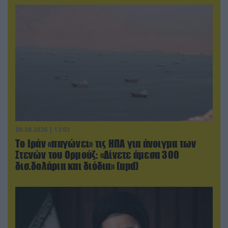
09.08.2026 | 13:02
Το Ιράν «παγώνει» τις ΗΠΑ για άνοιγμα των
Στενών του Ορμούζ: «Δίνετε άμεσα 300
δισ.δολάρια και διόδια» (upd)