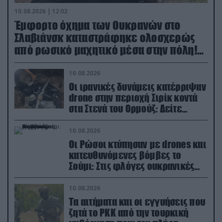
10.08.2026 | 12:02
Έμφορτο όχημα των Ουκρανών στο
Σλαβιάνσκ καταστράφηκε ολοσχερώς
από ρωσικό μαχητικό μέσα στην πόλη!
(βίντεο)
10.08.2026
Οι ιρανικές δυνάμεις κατέρριψαν
drone στην περιοχή Σιρίκ κοντά
στα Στενά του Ορμούζ: Δείτε
βίντεο
10.08.2026
Οι Ρώσοι κτύπησαν με drones και
κατευθυνόμενες βόμβες το
Σούμι: Στις φλόγες ουκρανικές
ενεργειακές εγκαταστάσεις
10.08.2026
Τα αιτήματα και οι εγγυήσεις που
ζητά το PKK από την τουρκική