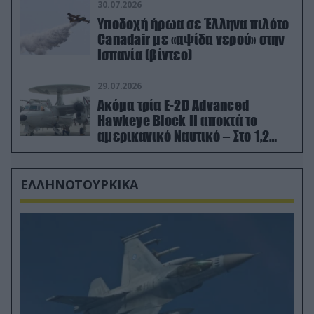
30.07.2026
Υποδοχή ήρωα σε Έλληνα πιλότο
Canadair με «αψίδα νερού» στην
Ισπανία (βίντεο)
29.07.2026
Ακόμα τρία E-2D Advanced
Hawkeye Block II αποκτά το
αμερικανικό Ναυτικό – Στο 1,2
δισ.δολάρια το κόστος
ΕΛΛΗΝΟΤΟΥΡΚΙΚΑ