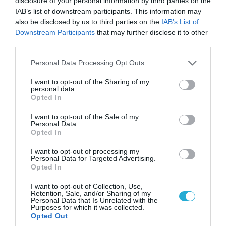
disclosure of your personal information by third parties on the
αλλά… εξοντώθηκαν – Δείτε βίντεο
IAB’s list of downstream participants. This information may
also be disclosed by us to third parties on the
IAB’s List of
Downstream Participants
that may further disclose it to other
third parties.
Please note that this website/app uses one or more Google
Personal Data Processing Opt Outs
services and may gather and store information including but
not limited to your visit or usage behaviour. You may click to
I want to opt-out of the Sharing of my
personal data.
grant or deny consent to Google and its third-party tags to
Opted In
use your data for below specified purposes in below Google
consent section.
I want to opt-out of the Sale of my
Personal Data.
Opted In
09.08.2026 | 19:02
I want to opt-out of processing my
Personal Data for Targeted Advertising.
Ρωσικό Su-34 προκάλεσε τον όλεθρο σε
Opted In
κτίριο με Ουκρανούς στη Ζαπορίζια – Δείτε
βίντεο
I want to opt-out of Collection, Use,
Retention, Sale, and/or Sharing of my
Personal Data that Is Unrelated with the
Purposes for which it was collected.
Opted Out
ΠΟΛΙΤΙΚΗ