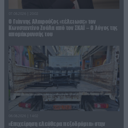
07.08.2026 | 20:02
Ο Γιάννης Αλαφούζος «τέλειωσε» τον
Κωνσταντίνο Ζούλα από τον ΣΚΑΪ – Ο λόγος της
απομάκρυνσής του
06.08.2026 | 14:02
«Επιχείρηση ελεύθερα πεζοδρόμια» στην