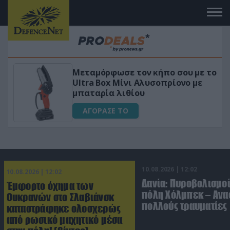
 το
«Μαγική» φόρμουλα τριβόλι + VIP
για αύξηση της λίμπιντο
ΑΓΟΡΑΣΕ ΤΟ
10.08.2026 | 12:02
10.08.2026 | 12:02
Δανία: Πυροβολισμοί
Έμφορτο όχημα των
πόλη Χόλμπεκ – Ανα
Ουκρανών στο Σλαβιάνσκ
πολλούς τραυματίες
καταστράφηκε ολοσχερώς
από ρωσικό μαχητικό μέσα