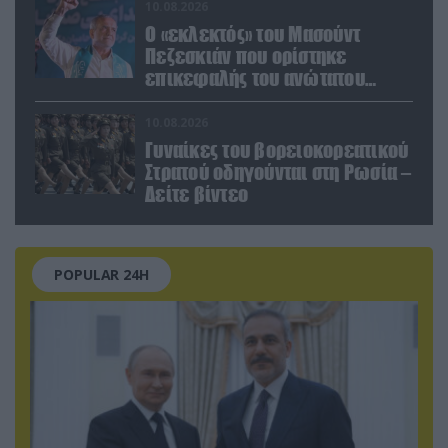
10.08.2026
Ο «εκλεκτός» του Μασούντ
Πεζεσκιάν που ορίστηκε
επικεφαλής του ανώτατου
οργάνου ασφαλείας του Ιράν
10.08.2026
Γυναίκες του βορειοκορεατικού
Στρατού οδηγούνται στη Ρωσία –
Δείτε βίντεο
POPULAR 24H