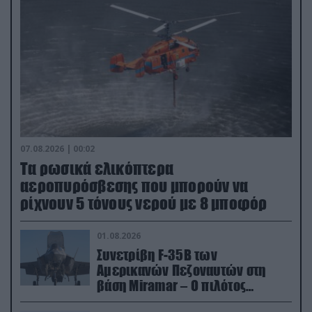
07.08.2026 | 00:02
Τα ρωσικά ελικόπτερα
αεροπυρόσβεσης που μπορούν να
ρίχνουν 5 τόνους νερού με 8 μποφόρ
01.08.2026
Συνετρίβη F-35B των
Αμερικανών Πεζοναυτών στη
βάση Miramar – Ο πιλότος
εκτινάχθηκε εγκαίρως