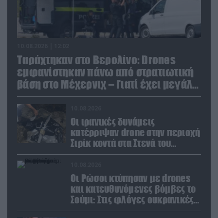
10.08.2026 | 12:02
Ταράχτηκαν στο Βερολίνο: Drones
εμφανίστηκαν πάνω από στρατιωτική
βάση στο Μέχερνιχ – Γιατί έχει μεγάλη
σημασία
10.08.2026
Οι ιρανικές δυνάμεις
κατέρριψαν drone στην περιοχή
Σιρίκ κοντά στα Στενά του
Ορμούζ: Δείτε βίντεο
10.08.2026
Οι Ρώσοι κτύπησαν με drones
και κατευθυνόμενες βόμβες το
Σούμι: Στις φλόγες ουκρανικές
ενεργειακές εγκαταστάσεις