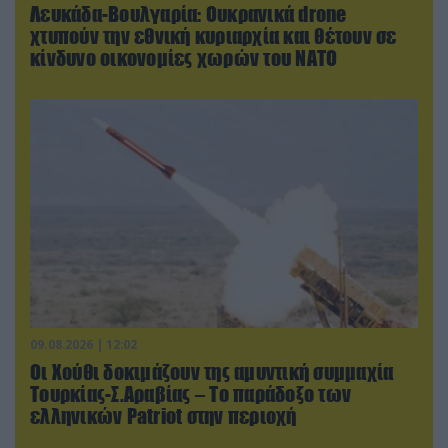
Λευκάδα-Βουλγαρία: Ουκρανικά drone
χτυπούν την εθνική κυριαρχία και θέτουν σε
κίνδυνο οικονομίες χωρών του ΝΑΤΟ
09.08.2026 | 12:02
Οι Χούθι δοκιμάζουν της αμυντική συμμαχία
Τουρκίας-Σ.Αραβίας – Το παράδοξο των
ελληνικών Patriot στην περιοχή