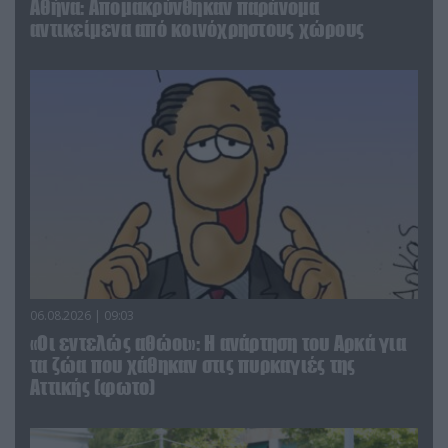
Αθήνα: Απομακρύνθηκαν παράνομα
αντικείμενα από κοινόχρηστους χώρους
06.08.2026 | 09:03
«Οι εντελώς αθώοι»: Η ανάρτηση του Αρκά για
τα ζώα που χάθηκαν στις πυρκαγιές της
Αττικής (φωτο)