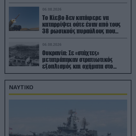
στην Ρώμη
06.08.2026
Το Κίεβο δεν κατάφερε να
καταρρίψει ούτε έναν από τους
38 ρωσικούς πυραύλους που
εκτοξεύτηκαν εναντίον του
06.08.2026
Ουκρανία: Σε «στάχτες»
μετατράπηκαν στρατιωτικός
εξοπλισμός και οχήματα στο
Κίεβο μετά από ρωσικά
πλήγματα (βίντεο)
ΝΑΥΤΙΚΟ