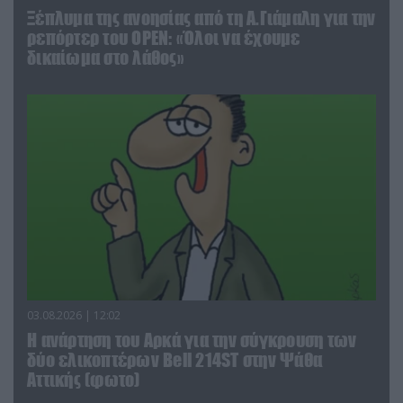
Ξέπλυμα της ανοησίας από τη Α.Γιάμαλη για την
ρεπόρτερ του ΟΡΕΝ: «Όλοι να έχουμε
δικαίωμα στο λάθος»
03.08.2026 | 12:02
Η ανάρτηση του Αρκά για την σύγκρουση των
δύο ελικοπτέρων Bell 214ST στην Ψάθα
Αττικής (φωτο)