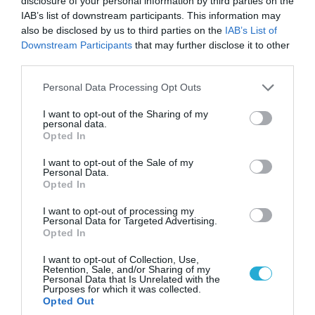
disclosure of your personal information by third parties on the
IAB’s list of downstream participants. This information may
also be disclosed by us to third parties on the
05.08.2026 | 22:02
IAB’s List of
Downstream Participants
that may further disclose it to other
Αδειάζουν το Κραματόρσκ οι Ουκρανοί:
third parties.
Έκτακτη εκκένωση στην πόλη μετά την
αιφνιδιαστική προώθηση των Ρώσων (βίντεο)
Please note that this website/app uses one or more Google
Personal Data Processing Opt Outs
services and may gather and store information including but
not limited to your visit or usage behaviour. You may click to
I want to opt-out of the Sharing of my
personal data.
grant or deny consent to Google and its third-party tags to
ΠΟΛΙΤΙΚΗ
Opted In
use your data for below specified purposes in below Google
consent section.
I want to opt-out of the Sale of my
Personal Data.
Opted In
I want to opt-out of processing my
Personal Data for Targeted Advertising.
Opted In
I want to opt-out of Collection, Use,
Retention, Sale, and/or Sharing of my
Personal Data that Is Unrelated with the
Purposes for which it was collected.
Opted Out