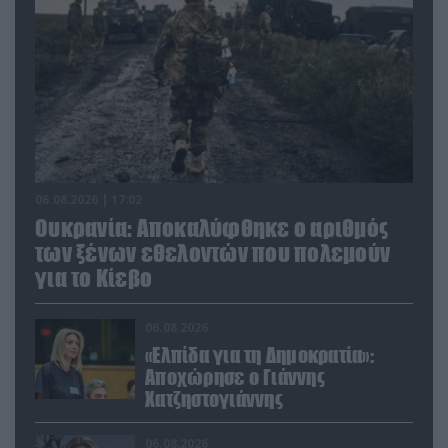
06.08.2026 | 17:02
Ουκρανία: Αποκαλύφθηκε ο αριθμός
των ξένων εθελοντών που πολεμούν
για το Κίεβο
06.08.2026
«Ελπίδα για τη Δημοκρατία»:
Αποχώρησε ο Γιάννης
Χατζηστογιάννης
06.08.2026