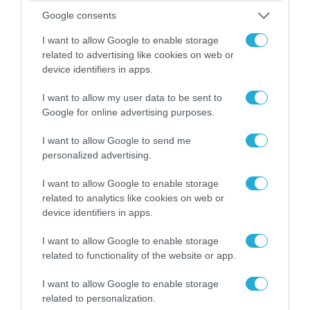
06.08.2026 | 14:02
Google consents
«Επιχείρηση ελεύθερα πεζοδρόμια» στην
I want to allow Google to enable storage
Αθήνα: Απομακρύνθηκαν παράνομα
related to advertising like cookies on web or
αντικείμενα από κοινόχρηστους χώρους
device identifiers in apps.
I want to allow my user data to be sent to
Google for online advertising purposes.
I want to allow Google to send me
personalized advertising.
I want to allow Google to enable storage
related to analytics like cookies on web or
device identifiers in apps.
I want to allow Google to enable storage
related to functionality of the website or app.
06.08.2026 | 09:03
«Οι εντελώς αθώοι»: Η ανάρτηση του Αρκά για
I want to allow Google to enable storage
τα ζώα που χάθηκαν στις πυρκαγιές της
related to personalization.
Αττικής (φωτο)