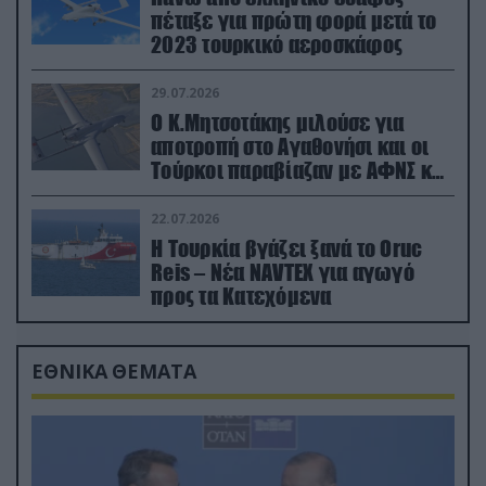
πέταξε για πρώτη φορά μετά το
2023 τουρκικό αεροσκάφος
29.07.2026
Ο Κ.Μητσοτάκης μιλούσε για
αποτροπή στο Αγαθονήσι και οι
Τούρκοι παραβίαζαν με ΑΦΝΣ και
drone
22.07.2026
Η Τουρκία βγάζει ξανά το Oruc
Reis – Νέα NAVTEX για αγωγό
προς τα Κατεχόμενα
ΕΘΝΙΚΑ ΘΕΜΑΤΑ