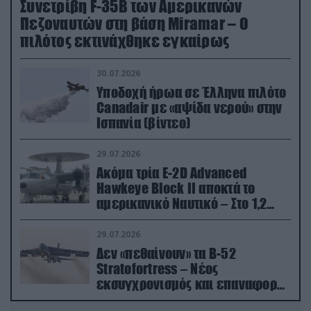
Συνετρίβη F-35B των Αμερικανών
Πεζοναυτών στη βάση Miramar – Ο
πιλότος εκτινάχθηκε εγκαίρως
30.07.2026
Υποδοχή ήρωα σε Έλληνα πιλότο
Canadair με «αψίδα νερού» στην
Ισπανία (βίντεο)
29.07.2026
Ακόμα τρία E-2D Advanced
Hawkeye Block II αποκτά το
αμερικανικό Ναυτικό – Στο 1,2
δισ.δολάρια το κόστος
29.07.2026
Δεν «πεθαίνουν» τα Β-52
Stratofortress – Νέος
εκσυγχρονισμός και επαναφορά
από τα «νεκροταφεία»