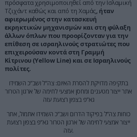
πρόσφατα χρησιμοποιηθεί από την Ισλαμική
Τζιχάντ καθώς και από τη Χαμάς
, ήταν
αφιερωμένος στην κατασκευή
εκρηκτικών μηχανισμών και στη φύλαξη
άλλων όπλων που προορίζονταν για την
επίθεση σε ισραηλινούς στρατιώτες που
επιχειρούσαν κοντά στη Γραμμή
Κίτρινου (Yellow Line) και σε Ισραηλινούς
πολίτες.
בתקיפה מדויקת להסרת האיום: צה”ל ושב”כ השמידו
אתר ייצור מטענים ומחסן אמצעי לחימה של ארגון הטרור
גא”פ בצפון רצועת עזה
כוחות צה”ל בפיקוד הדרום ושב”כ השמידו אתמול, אתר
ייצור אמצעי לחימה של ארגון הטרור גא”פ בצפון רצועת
עזה.