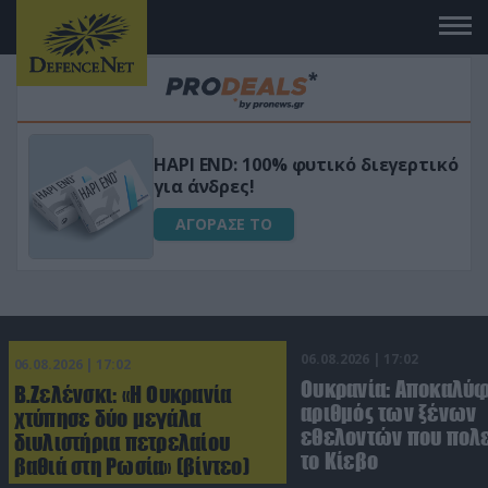
Μεταμόρφωσε τον κήπο σου με το
ικό
Ultra Box Μίνι Αλυσοπρίονο με
μπαταρία λιθίου
ΑΓΟΡΑΣΕ ΤΟ
06.08.2026 | 17:02
06.08.2026 | 17:02
Ουκρανία: Αποκαλύ
Β.Ζελένσκι: «Η Ουκρανία
αριθμός των ξένων
χτύπησε δύο μεγάλα
εθελοντών που πολε
διυλιστήρια πετρελαίου
το Κίεβο
βαθιά στη Ρωσία» (βίντεο)