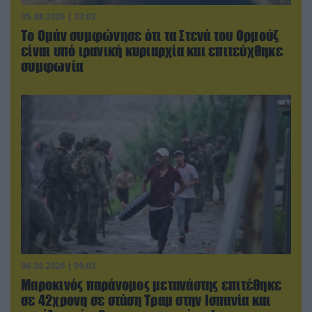
05.08.2026 | 22:02
Το Ομάν συμφώνησε ότι τα Στενά του Ορμούζ
είναι υπό ιρανική κυριαρχία και επιτεύχθηκε
συμφωνία
06.08.2026 | 09:03
Μαροκινός παράνομος μετανάστης επιτέθηκε
σε 42χρονη σε στάση Τραμ στην Ισπανία και