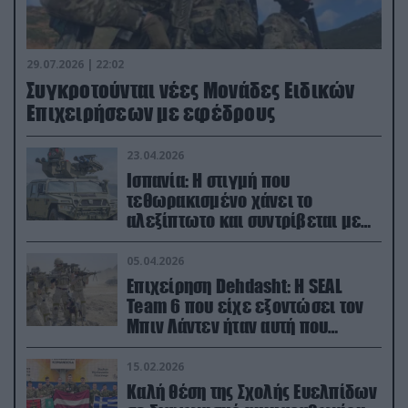
29.07.2026 | 22:02
Συγκροτούνται νέες Μονάδες Ειδικών
Επιχειρήσεων με εφέδρους
23.04.2026
Ισπανία: Η στιγμή που
τεθωρακισμένο χάνει το
αλεξίπτωτο και συντρίβεται με
ορμή στο έδαφος (βίντεο)
05.04.2026
Επιχείρηση Dehdasht: Η SEAL
Team 6 που είχε εξοντώσει τον
Μπιν Λάντεν ήταν αυτή που
διέσωσε τον πιλότο του F-15
15.02.2026
Καλή θέση της Σχολής Ευελπίδων