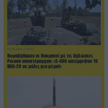
06.08.2026 | 00:02
Θορυβήθηκαν οι Ουκρανοί με τις δηλώσεις
Ρώσου υποπτέραρχου: «S-400 κατέρριψαν 10
MiG-29 σε μόλις μια μέρα!»