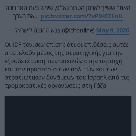
האתר ששייך לארגון הטרור גא״פ, שימש בעת האחרונה
את מערך…
pic.twitter.com/7vP04EZFoU
— צבא ההגנה לישראל (@idfonline)
May 9, 2026
Οι IDF τόνισαν επίσης ότι οι επιθέσεις αυτές
αποτελούν μέρος της στρατηγικής για την
εξουδετέρωση των απειλών στην περιοχή
και την προστασία των πολιτών και των
στρατιωτικών δυνάμεων του Ισραήλ από τις
τρομοκρατικές οργανώσεις στη Γάζα.