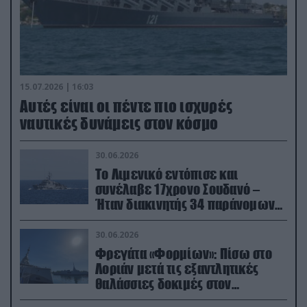
15.07.2026 | 16:03
Aυτές είναι οι πέντε πιο ισχυρές
ναυτικές δυνάμεις στον κόσμο
30.06.2026
Το Λιμενικό εντόπισε και
συνέλαβε 17χρονο Σουδανό –
Ήταν διακινητής 34 παράνομων
μεταναστών
30.06.2026
Φρεγάτα «Φορμίων»: Πίσω στο
Λοριάν μετά τις εξαντλητικές
θαλάσσιες δοκιμές στον
απαιτητικό Βισκαϊκό