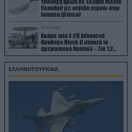
Υποδοχή ήρωα σε Έλληνα πιλότο
Canadair με «αψίδα νερού» στην
Ισπανία (βίντεο)
29.07.2026
Ακόμα τρία E-2D Advanced
Hawkeye Block II αποκτά το
αμερικανικό Ναυτικό – Στο 1,2
δισ.δολάρια το κόστος
ΕΛΛΗΝΟΤΟΥΡΚΙΚΑ