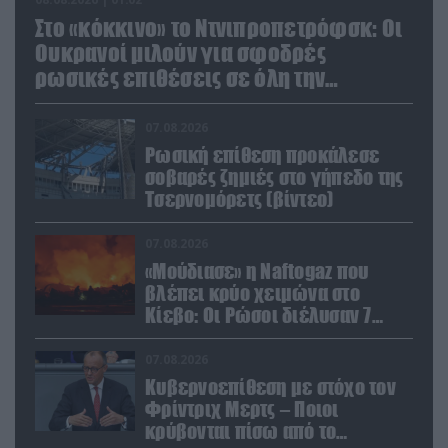
Στο «κόκκινο» το Ντνιπροπετρόφσκ: Οι
Ουκρανοί μιλούν για σφοδρές
ρωσικές επιθέσεις σε όλη την
επικράτεια
07.08.2026
Ρωσική επίθεση προκάλεσε
σοβαρές ζημιές στο γήπεδο της
Τσερνομόρετς (βίντεο)
07.08.2026
«Μούδιασε» η Naftogaz που
βλέπει κρύο χειμώνα στο
Κίεβο: Οι Ρώσοι διέλυσαν 7
εγκαταστάσεις του ουκρανικού
κολοσσού!
07.08.2026
Κυβερνοεπίθεση με στόχο τον
Φρίντριχ Μερτς – Ποιοι
κρύβονται πίσω από το