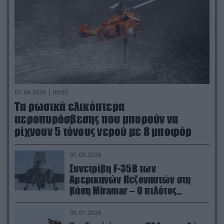
07.08.2026 | 00:02
Τα ρωσικά ελικόπτερα
αεροπυρόσβεσης που μπορούν να
ρίχνουν 5 τόνους νερού με 8 μποφόρ
01.08.2026
Συνετρίβη F-35B των
Αμερικανών Πεζοναυτών στη
βάση Miramar – Ο πιλότος
εκτινάχθηκε εγκαίρως
30.07.2026