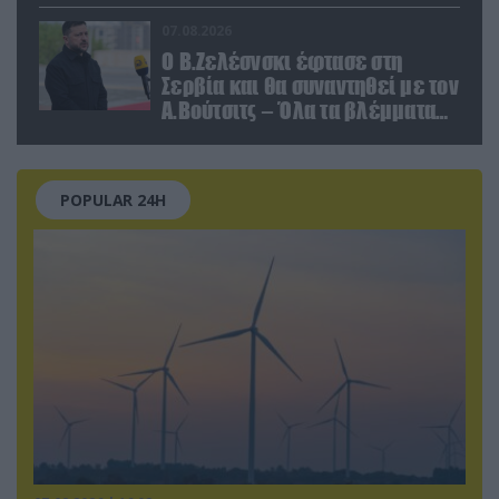
παραποιημένο βίντεο
07.08.2026
Ο Β.Ζελέσνσκι έφτασε στη
Σερβία και θα συναντηθεί με τον
Α.Βούτσιτς – Όλα τα βλέμματα
στις σχέσεις με τη Ρωσία
POPULAR 24H