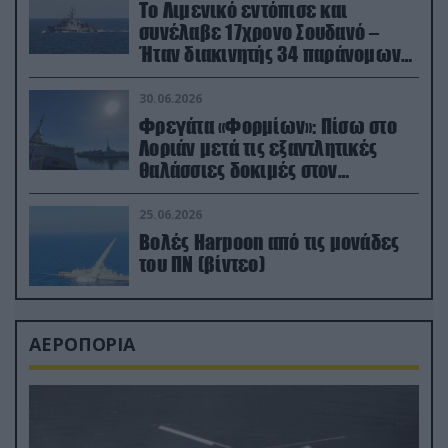
Το Λιμενικό εντόπισε και
συνέλαβε 17χρονο Σουδανό –
Ήταν διακινητής 34 παράνομων
μεταναστών
30.06.2026
Φρεγάτα «Φορμίων»: Πίσω στο
Λοριάν μετά τις εξαντλητικές
θαλάσσιες δοκιμές στον
απαιτητικό Βισκαϊκό
25.06.2026
Βολές Harpoon από τις μονάδες
του ΠΝ (βίντεο)
ΑΕΡΟΠΟΡΙΑ