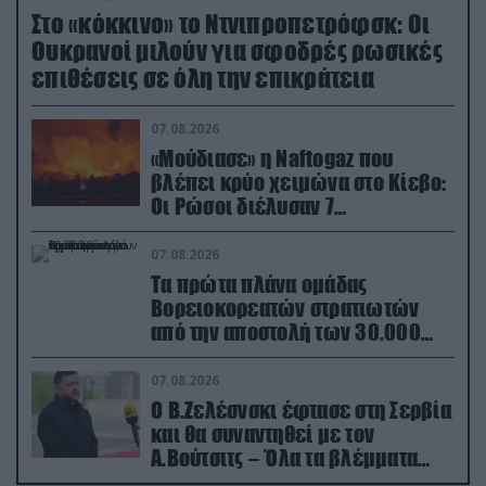
Στο «κόκκινο» το Ντνιπροπετρόφσκ: Οι
Ουκρανοί μιλούν για σφοδρές ρωσικές
επιθέσεις σε όλη την επικράτεια
07.08.2026
«Μούδιασε» η Naftogaz που
βλέπει κρύο χειμώνα στο Κίεβο:
Οι Ρώσοι διέλυσαν 7
εγκαταστάσεις του ουκρανικού
κολοσσού!
07.08.2026
Τα πρώτα πλάνα ομάδας
Βορειοκορεατών στρατιωτών
από την αποστολή των 30.000
που έφτασαν στη Ρωσία (βίντεο)
07.08.2026
Ο Β.Ζελέσνσκι έφτασε στη Σερβία
και θα συναντηθεί με τον
Α.Βούτσιτς – Όλα τα βλέμματα
στις σχέσεις με τη Ρωσία