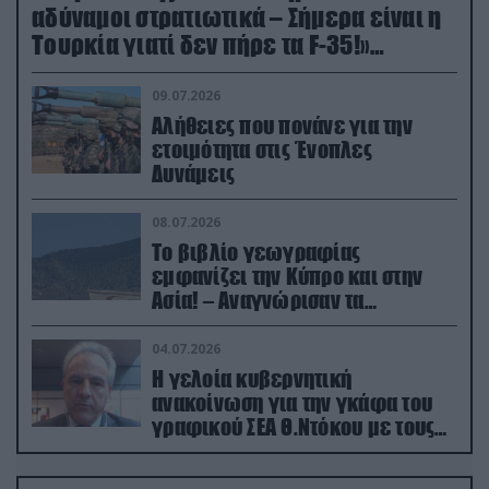
αδύναμοι στρατιωτικά – Σήμερα είναι η
Τουρκία γιατί δεν πήρε τα F-35!»
(βίντεο)
09.07.2026
Αλήθειες που πονάνε για την
ετοιμότητα στις Ένοπλες
Δυνάμεις
08.07.2026
Το βιβλίο γεωγραφίας
εμφανίζει την Κύπρο και στην
Ασία! – Αναγνώρισαν τα
κατεχόμενα; (φωτο)
04.07.2026
Η γελοία κυβερνητική
ανακοίνωση για την γκάφα του
γραφικού ΣΕΑ Θ.Ντόκου με τους
Ρώσους φαρσέρ