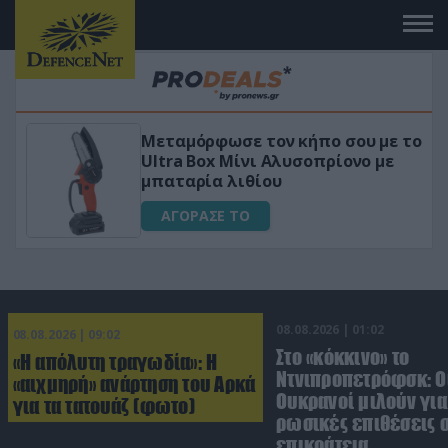
 το
«Μαγική» φόρμουλα τριβόλι + VIP
για αύξηση της λίμπιντο
ΑΓΟΡΑΣΕ ΤΟ
08.08.2026 | 01:02
08.08.2026 | 09:02
Στο «κόκκινο» το
«Η απόλυτη τραγωδία»: Η
Ντνιπροπετρόφσκ: Ο
«αιχμηρή» ανάρτηση του Αρκά
Ουκρανοί μιλούν γι
για τα τατουάζ (φωτο)
ρωσικές επιθέσεις σ
επικράτεια