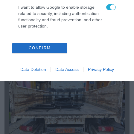
I want to allow Google to enable storage
related to security, including authentication
functionality and fraud prevention, and other
user protection.
07.08.2026 | 20:02
Ο Γιάννης Αλαφούζος «τέλειωσε» τον
Κωνσταντίνο Ζούλα από τον ΣΚΑΪ – Ο λόγος της
CONFIRM
απομάκρυνσής του
Data Deletion
Data Access
Privacy Policy