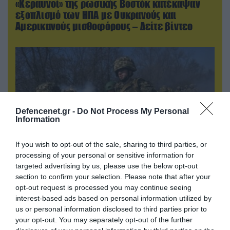
«Κεραυνοί» της ρωσικής Βοστόκ κατέκαψαν
εξοπλισμό των ΗΠΑ με Ουκρανούς και
Αμερικανούς μισθοφόρους – Δείτε βίντεο
Defencenet.gr -
Do Not Process My Personal
Information
If you wish to opt-out of the sale, sharing to third parties, or
processing of your personal or sensitive information for
targeted advertising by us, please use the below opt-out
07.08.2026 | 19:02
section to confirm your selection. Please note that after your
Απετράπη το εγχείρημα Ουκρανών για
opt-out request is processed you may continue seeing
αντεπίθεση στο Κολομίγτσι: Δείτε το πριν & το
interest-based ads based on personal information utilized by
μετά της προσπάθειάς τους (βίντεο)
us or personal information disclosed to third parties prior to
your opt-out. You may separately opt-out of the further