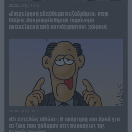
06.08.2026 | 14:02
«Επιχείρηση ελεύθερα πεζοδρόμια» στην
Αθήνα: Απομακρύνθηκαν παράνομα
αντικείμενα από κοινόχρηστους χώρους
06.08.2026 | 09:03
«Οι εντελώς αθώοι»: Η ανάρτηση του Αρκά για
τα ζώα που χάθηκαν στις πυρκαγιές της