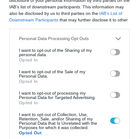
disclosure of your personal information by third parties on the
IAB’s list of downstream participants. This information may
also be disclosed by us to third parties on the
IAB’s List of
Downstream Participants
that may further disclose it to other
third parties.
Please note that this website/app uses one or more Google
Personal Data Processing Opt Outs
services and may gather and store information including but
not limited to your visit or usage behaviour. You may click to
I want to opt-out of the Sharing of my
personal data.
grant or deny consent to Google and its third-party tags to
Opted In
use your data for below specified purposes in below Google
consent section.
I want to opt-out of the Sale of my
Personal Data.
07.08.2026 | 20:02
Opted In
Ο Γιάννης Αλαφούζος «τέλειωσε» τον
Κωνσταντίνο Ζούλα από τον ΣΚΑΪ – Ο λόγος της
I want to opt-out of processing my
Personal Data for Targeted Advertising.
απομάκρυνσής του
Opted In
I want to opt-out of Collection, Use,
Retention, Sale, and/or Sharing of my
ΠΟΛΙΤΙΚΗ
Personal Data that Is Unrelated with the
Purposes for which it was collected.
Opted Out