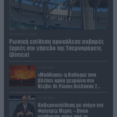
07.08.2026 | 23:02
Ρωσική επίθεση προκάλεσε σοβαρές
ζημιές στο γήπεδο της Τσερνομόρετς
(βίντεο)
07.08.2026
«Μούδιασε» η Naftogaz που
βλέπει κρύο χειμώνα στο
Κίεβο: Οι Ρώσοι διέλυσαν 7
εγκαταστάσεις του ουκρανικού
κολοσσού!
07.08.2026
Κυβερνοεπίθεση με στόχο τον
Φρίντριχ Μερτς – Ποιοι
κρύβονται πίσω από το