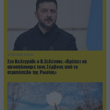
07.08.2026 | 02:02
Στο Βελιγράδι ο Β.Ζελένσκι: «Πρέπει να
αποσπάσουμε τους Σέρβους από το
στρατόπεδο της Ρωσίας»