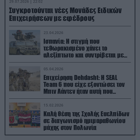
29.07.2026 | 22:02
Συγκροτούνται νέες Μονάδες Ειδικών
Επιχειρήσεων με εφέδρους
23.04.2026
Ισπανία: Η στιγμή που
τεθωρακισμένο χάνει το
αλεξίπτωτο και συντρίβεται με
ορμή στο έδαφος (βίντεο)
05.04.2026
Επιχείρηση Dehdasht: Η SEAL
Team 6 που είχε εξοντώσει τον
Μπιν Λάντεν ήταν αυτή που
διέσωσε τον πιλότο του F-15
15.02.2026
Καλή θέση της Σχολής Ευελπίδων
σε διαγωνισμό ημιμαραθωνίου
μάχης στον Πολωνία