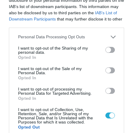
disclosure of your personal information by third parties on the
IAB’s list of downstream participants. This information may
also be disclosed by us to third parties on the
IAB’s List of
Downstream Participants
that may further disclose it to other
third parties.
Please note that this website/app uses one or more Google
Personal Data Processing Opt Outs
services and may gather and store information including but
not limited to your visit or usage behaviour. You may click to
I want to opt-out of the Sharing of my
personal data.
grant or deny consent to Google and its third-party tags to
Opted In
use your data for below specified purposes in below Google
consent section.
I want to opt-out of the Sale of my
Personal Data.
06.08.2026 | 14:02
Opted In
«Επιχείρηση ελεύθερα πεζοδρόμια» στην
I want to opt-out of processing my
Αθήνα: Απομακρύνθηκαν παράνομα
Personal Data for Targeted Advertising.
αντικείμενα από κοινόχρηστους χώρους
Opted In
I want to opt-out of Collection, Use,
Retention, Sale, and/or Sharing of my
Personal Data that Is Unrelated with the
Purposes for which it was collected.
Opted Out