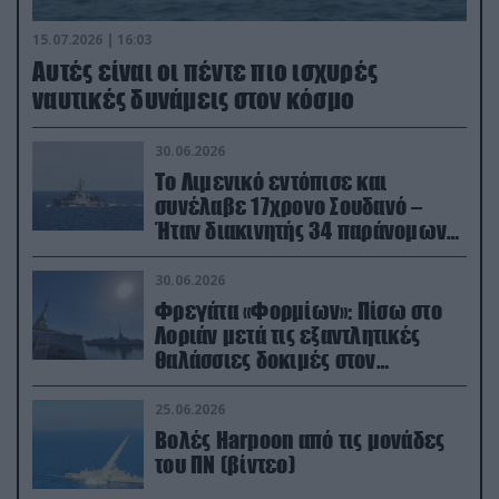
15.07.2026 | 16:03
Aυτές είναι οι πέντε πιο ισχυρές
ναυτικές δυνάμεις στον κόσμο
30.06.2026
Το Λιμενικό εντόπισε και
συνέλαβε 17χρονο Σουδανό –
Ήταν διακινητής 34 παράνομων
μεταναστών
30.06.2026
Φρεγάτα «Φορμίων»: Πίσω στο
Λοριάν μετά τις εξαντλητικές
θαλάσσιες δοκιμές στον
απαιτητικό Βισκαϊκό
25.06.2026
Βολές Harpoon από τις μονάδες
του ΠΝ (βίντεο)