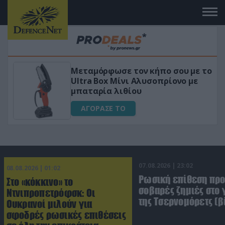
 το
«Μαγική» φόρμουλα τριβόλι + VIP
για αύξηση της λίμπιντο
ΑΓΟΡΑΣΕ ΤΟ
07.08.2026 | 23:02
08.08.2026 | 01:02
Ρωσική επίθεση πρ
Στο «κόκκινο» το
σοβαρές ζημιές στο
Ντνιπροπετρόφσκ: Οι
της Τσερνομόρετς (β
Ουκρανοί μιλούν για
σφοδρές ρωσικές επιθέσεις