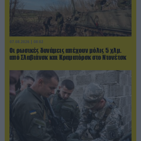
07.08.2026 | 08:02
Οι ρωσικές δυνάμεις απέχουν μόλις 5 χλμ.
από Σλαβιάνσκ και Κραματόρσκ στο Ντονέτσκ