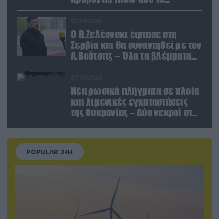
παραποιημένο βίντεο
07.08.2026
Ο Β.Ζελέσνσκι έφτασε στη
Σερβία και θα συναντηθεί με τον
Α.Βούτσιτς – Όλα τα βλέμματα
στις σχέσεις με τη Ρωσία
07.08.2026
Νέα ρωσικά πλήγματα σε πλοία
και λιμενικές εγκαταστάσεις
της Ουκρανίας – Δύο νεκροί στην
Κριμαία
POPULAR 24H