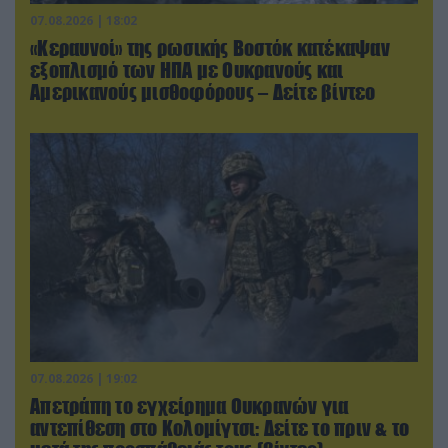
07.08.2026 | 18:02
«Κεραυνοί» της ρωσικής Βοστόκ κατέκαψαν
εξοπλισμό των ΗΠΑ με Ουκρανούς και
Αμερικανούς μισθοφόρους – Δείτε βίντεο
07.08.2026 | 19:02
Απετράπη το εγχείρημα Ουκρανών για
αντεπίθεση στο Κολομίγτσι: Δείτε το πριν & το