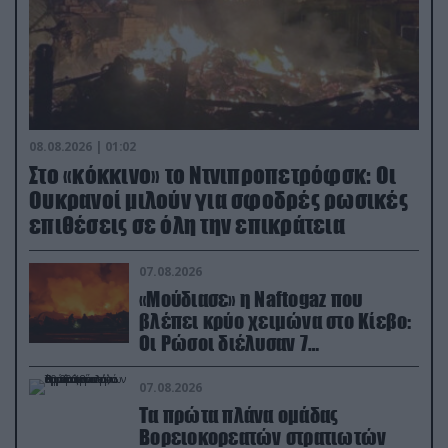
08.08.2026 | 01:02
Στο «κόκκινο» το Ντνιπροπετρόφσκ: Οι
Ουκρανοί μιλούν για σφοδρές ρωσικές
επιθέσεις σε όλη την επικράτεια
07.08.2026
«Μούδιασε» η Naftogaz που
βλέπει κρύο χειμώνα στο Κίεβο:
Οι Ρώσοι διέλυσαν 7
εγκαταστάσεις του ουκρανικού
κολοσσού!
07.08.2026
Τα πρώτα πλάνα ομάδας
Βορειοκορεατών στρατιωτών