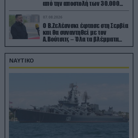
από την αποστολή των 30.000
που έφτασαν στη Ρωσία (βίντεο)
07.08.2026
Ο Β.Ζελέσνσκι έφτασε στη Σερβία
και θα συναντηθεί με τον
Α.Βούτσιτς – Όλα τα βλέμματα
στις σχέσεις με τη Ρωσία
ΝΑΥΤΙΚΟ