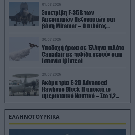
01.08.2026
Συνετρίβη F-35B των
Αμερικανών Πεζοναυτών στη
βάση Miramar – Ο πιλότος
εκτινάχθηκε εγκαίρως
30.07.2026
Υποδοχή ήρωα σε Έλληνα πιλότο
Canadair με «αψίδα νερού» στην
Ισπανία (βίντεο)
29.07.2026
Ακόμα τρία E-2D Advanced
Hawkeye Block II αποκτά το
αμερικανικό Ναυτικό – Στο 1,2
δισ.δολάρια το κόστος
ΕΛΛΗΝΟΤΟΥΡΚΙΚΑ