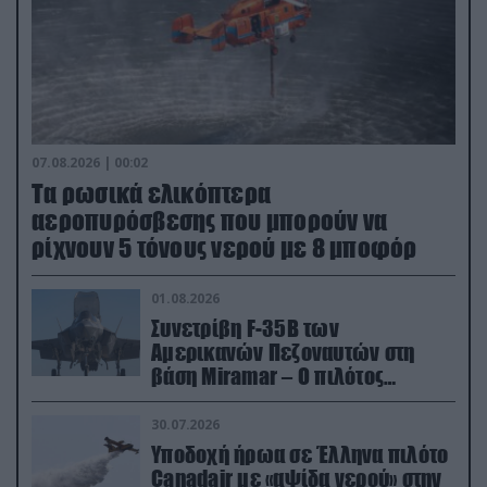
07.08.2026 | 00:02
Τα ρωσικά ελικόπτερα
αεροπυρόσβεσης που μπορούν να
ρίχνουν 5 τόνους νερού με 8 μποφόρ
01.08.2026
Συνετρίβη F-35B των
Αμερικανών Πεζοναυτών στη
βάση Miramar – Ο πιλότος
εκτινάχθηκε εγκαίρως
30.07.2026
Υποδοχή ήρωα σε Έλληνα πιλότο
Canadair με «αψίδα νερού» στην