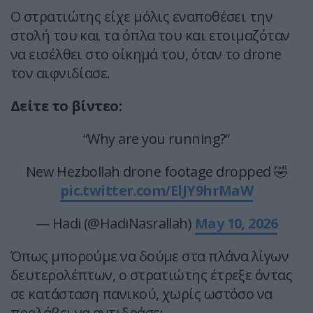
Ο στρατιώτης είχε μόλις εναποθέσει την
στολή του και τα όπλα του και ετοιμαζόταν
να εισέλθει στο οίκημά του, όταν το drone
τον αιφνιδίασε.
Δείτε το βίντεο:
“Why are you running?“
New Hezbollah drone footage dropped 🤣
pic.twitter.com/ElJY9hrMaW
— Hadi (@HadiNasrallah)
May 10, 2026
Όπως μπορούμε να δούμε στα πλάνα λίγων
δευτερολέπτων, ο στρατιώτης έτρεξε όντας
σε κατάσταση πανικού, χωρίς ωστόσο να
προλάβει να αντιδράσει.