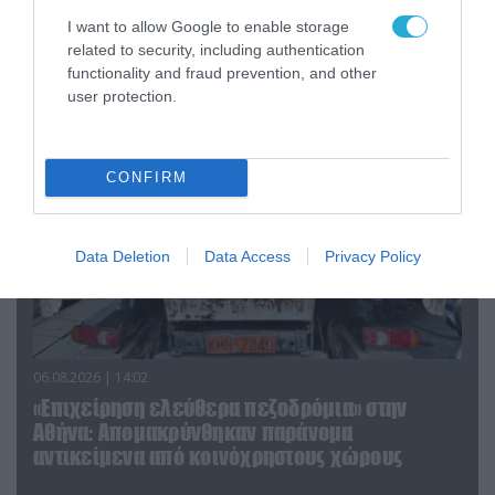
Ο Γιάννης Αλαφούζος «τέλειωσε» τον
I want to allow Google to enable storage
Κωνσταντίνο Ζούλα από τον ΣΚΑΪ – Ο λόγος της
related to security, including authentication
απομάκρυνσής του
functionality and fraud prevention, and other
user protection.
CONFIRM
Data Deletion
Data Access
Privacy Policy
06.08.2026 | 14:02
«Επιχείρηση ελεύθερα πεζοδρόμια» στην
Αθήνα: Απομακρύνθηκαν παράνομα
αντικείμενα από κοινόχρηστους χώρους