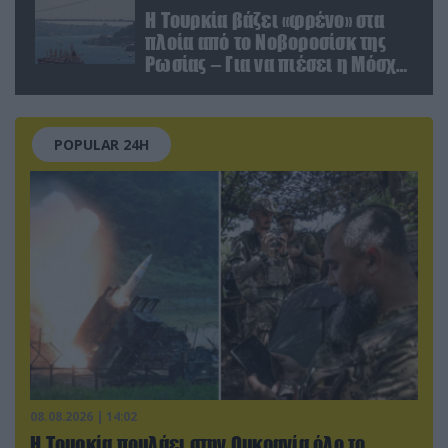
Η Τουρκία βάζει «φρένο» στα
πλοία από το Νοβοροσίσκ της
Ρωσίας – Για να πιέσει η Μόσχα
το Ιράν;
POPULAR 24H
08.08.2026 | 14:02
Η Τουρκία πουλάει στην Ουκρανία όλο το