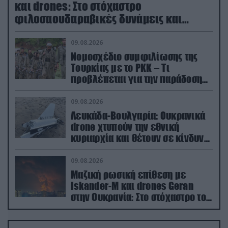
και drones: Στο στόχαστρο
φιλοσαουδαραβικές δυνάμεις και
εγκαταστάσεις
09.08.2026
Νομοσχέδιο συμφιλίωσης της
Τουρκίας με το ΡΚΚ – Τι
προβλέπεται για την παράδοση
των όπλων
09.08.2026
Λευκάδα-Βουλγαρία: Ουκρανικά
drone χτυπούν την εθνική
κυριαρχία και θέτουν σε κίνδυνο
οικονομίες χωρών του ΝΑΤΟ
09.08.2026
Μαζική ρωσική επίθεση με
Iskander-M και drones Geran
στην Ουκρανία: Στο στόχαστρο το
εργοστάσιο των Flamingo