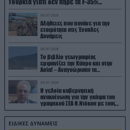
Τουρκία γιατί δεν πήρε τα F-35!»
(βίντεο)
09.07.2026
Αλήθειες που πονάνε για την
ετοιμότητα στις Ένοπλες
Δυνάμεις
08.07.2026
Το βιβλίο γεωγραφίας
εμφανίζει την Κύπρο και στην
Ασία! – Αναγνώρισαν τα
κατεχόμενα; (φωτο)
04.07.2026
Η γελοία κυβερνητική
ανακοίνωση για την γκάφα του
γραφικού ΣΕΑ Θ.Ντόκου με τους
Ρώσους φαρσέρ
ΕΙΔΙΚΕΣ ΔΥΝΑΜΕΙΣ