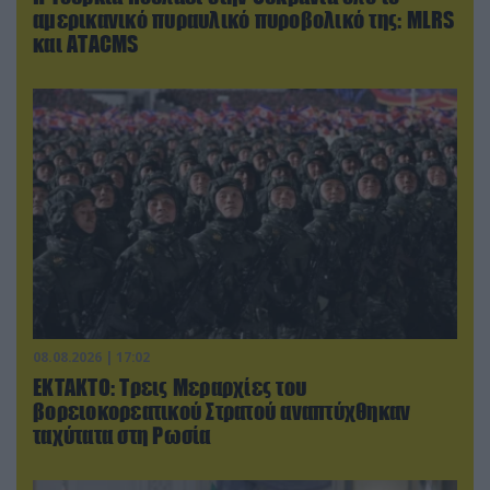
αμερικανικό πυραυλικό πυροβολικό της: MLRS
και ΑΤΑCMS
08.08.2026 | 17:02
ΕΚΤΑΚΤΟ: Τρεις Μεραρχίες του
βορειοκορεατικού Στρατού αναπτύχθηκαν
ταχύτατα στη Ρωσία