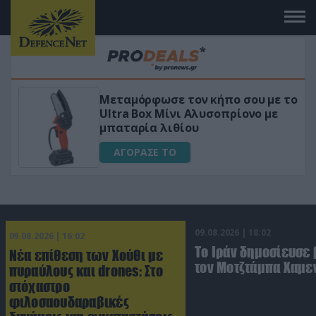
 το
«Μαγική» φόρμουλα τριβόλι + VIP
για αύξηση της λίμπιντο
ΑΓΟΡΑΣΕ ΤΟ
09.08.2026 | 18:02
09.08.2026 | 16:02
Το Ιράν δημοσίευσε 
Νέα επίθεση των Χούθι με
τον Μοτζτάμπα Χαμε
πυραύλους και drones: Στο
στόχαστρο
φιλοσαουδαραβικές