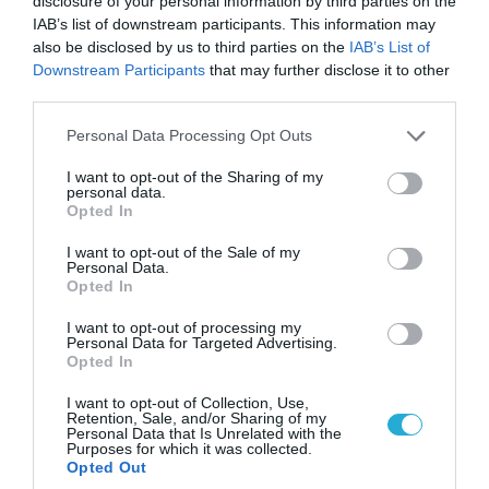
disclosure of your personal information by third parties on the
IAB’s list of downstream participants. This information may
also be disclosed by us to third parties on the
IAB’s List of
Downstream Participants
that may further disclose it to other
third parties.
Please note that this website/app uses one or more Google
Personal Data Processing Opt Outs
services and may gather and store information including but
not limited to your visit or usage behaviour. You may click to
I want to opt-out of the Sharing of my
personal data.
grant or deny consent to Google and its third-party tags to
Opted In
use your data for below specified purposes in below Google
09.08.2026 | 17:02
consent section.
I want to opt-out of the Sale of my
ΣΥΡΙΖΑ για υποκλοπές: «Το (παρα)κράτος της ΝΔ
Personal Data.
έχει συνέχεια και συνέπεια»
Opted In
I want to opt-out of processing my
Personal Data for Targeted Advertising.
Opted In
I want to opt-out of Collection, Use,
Retention, Sale, and/or Sharing of my
Personal Data that Is Unrelated with the
Purposes for which it was collected.
Opted Out