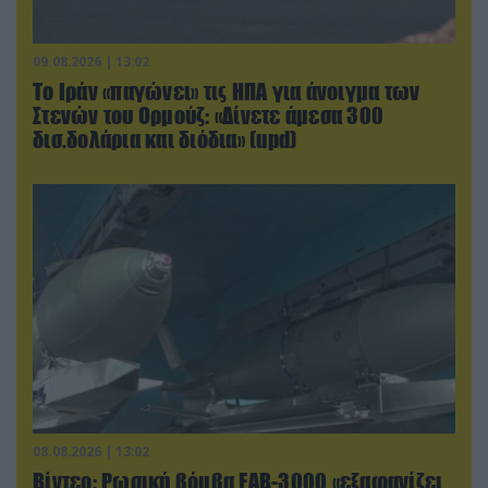
09.08.2026 | 13:02
Το Ιράν «παγώνει» τις ΗΠΑ για άνοιγμα των
Στενών του Ορμούζ: «Δίνετε άμεσα 300
δισ.δολάρια και διόδια» (upd)
08.08.2026 | 13:02
Βίντεο: Ρωσική βόμβα FAB-3000 «εξαφανίζει