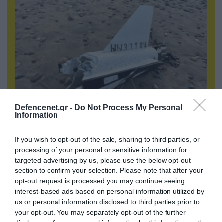
Defencenet.gr -
Do Not Process My Personal
Information
09.08.2026 | 12:02
Λευκάδα-Βουλγαρία: Ουκρανικά drone
χτυπούν την εθνική κυριαρχία και θέτουν σε
If you wish to opt-out of the sale, sharing to third parties, or
processing of your personal or sensitive information for
κίνδυνο οικονομίες χωρών του ΝΑΤΟ
targeted advertising by us, please use the below opt-out
section to confirm your selection. Please note that after your
opt-out request is processed you may continue seeing
ΠΟΛΙΤΙΚΗ
interest-based ads based on personal information utilized by
us or personal information disclosed to third parties prior to
your opt-out. You may separately opt-out of the further