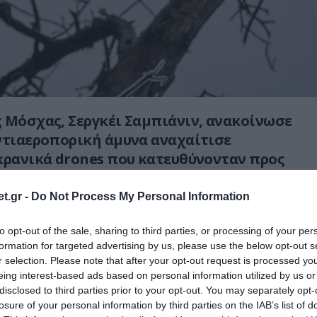
 Μόσχας, Σεργκέι Σαμπιάνιν, ανακοίνωσε
ντιαεροπορική άμυνα αναχαίτισε
κρανικά drones που κατευθύνονταν προς
εύουσα, λίγες ώρες μετά την έναρξη της
αυσης του πυρός.
t.gr -
Do Not Process My Personal Information
κε σε ισχύ τα μεσάνυχτα, με αφορμή τις
to opt-out of the sale, sharing to third parties, or processing of your per
formation for targeted advertising by us, please use the below opt-out s
ην επέτειο της νίκης της Σοβιετικής Ένωσης
r selection. Please note that after your opt-out request is processed y
ής Γερμανίας στον Β΄ Παγκόσμιο Πόλεμο.
eing interest-based ads based on personal information utilized by us or
disclosed to third parties prior to your opt-out. You may separately opt-
ωστοποίησε μέσω διαδοχικών αναρτήσεων στο
losure of your personal information by third parties on the IAB’s list of