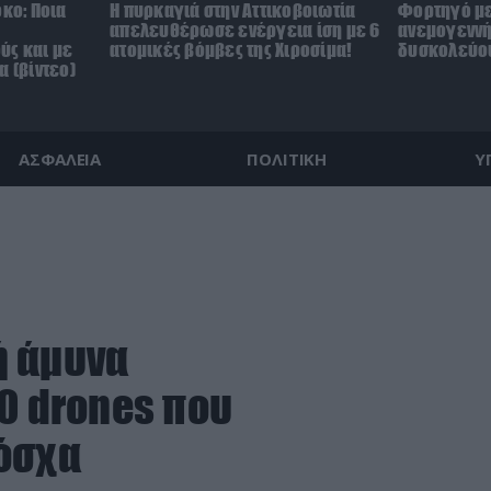
όκο: Ποια
Η πυρκαγιά στην Αττικοβοιωτία
Φορτηγό με
απελευθέρωσε ενέργεια ίση με 6
ανεμογεννή
ύς και με
ατομικές βόμβες της Χιροσίμα!
δυσκολεύου
α (βίντεο)
ΑΣΦΑΛΕΙΑ
ΠΟΛΙΤΙΚΗ
Υ
ή άμυνα
0 drones που
όσχα