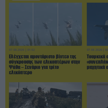
07.08.2026 | 01:02
07.08.2026 | 0
Ελέγχεται αμοντάριστο βίντεο της
Τουρκικά 
σύγκρουσης των ελικοπτέρων στην
«συνεπλάκ
Ψάθα – Σενάριο για τρίτο
μαχητικά σ
ελικόπτερο