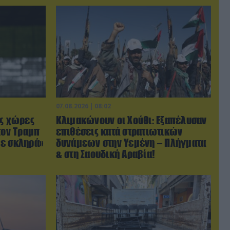
07.08.2026 | 08:02
ις χώρες
Κλιμακώνουν οι Χούθι: Eξαπέλυσαν
τον Τραμπ
επιθέσεις κατά στρατιωτικών
με σκληρά»
δυνάμεων στην Υεμένη – Πλήγματα
& στη Σαουδική Αραβία!