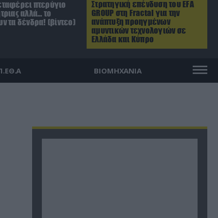
Στρατηγική επένδυση του EFA
ταφέρει πτερύγιο
GROUP στη Fractal για την
τριας αλλά… το
ανάπτυξη προηγμένων
ν τα δένδρα! (βίντεο)
αμυντικών τεχνολογιών σε
Ελλάδα και Κύπρο
Π.ΕΘ.Α
ΒΙΟΜΗΧΑΝΙΑ