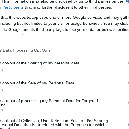
α μη επανδρωμένα αεροσκάφη καταστράφηκαν
. This information may also be disclosed by us to third parties on the
IA
Participants
that may further disclose it to other third parties.
τήματα αεράμυνας προτού φτάσουν στη
ιγμής, σύμφωνα με τις ίδιες πληροφορίες, δεν
 that this website/app uses one or more Google services and may gath
including but not limited to your visit or usage behaviour. You may click 
 τραυματισμοί ή υλικές ζημιές.
 to Google and its third-party tags to use your data for below specifi
ogle consent section.
 του δημάρχου δημοσιεύθηκαν σε διάστημα
της μίας ώρας, από τις 00:44 έως τη 01:53,
l Data Processing Opt Outs
ώρα Ελλάδας, καθώς οι ρωσικές δυνάμεις
ιμετώπιζαν διαδοχικά κύματα επιθέσεων με
o opt-out of the Sharing of my personal data.
In
o opt-out of the Sale of my Personal Data.
In
to opt-out of processing my Personal Data for Targeted
ing.
In
o opt-out of Collection, Use, Retention, Sale, and/or Sharing
ersonal Data that Is Unrelated with the Purposes for which it
lected.