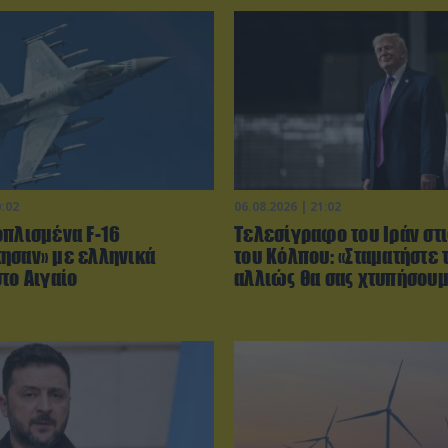
0:02
06.08.2026 | 21:02
οπλισμένα F-16
Τελεσίγραφο του Ιράν στ
ησαν» με ελληνικά
του Κόλπου: «Σταματήστε 
το Αιγαίο
αλλιώς θα σας χτυπήσου