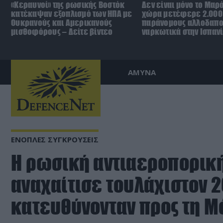
«Κεραυνοί» της ρωσικής Βοστόκ
Δεν είναι μόνο το Μαρ
κατέκαψαν εξοπλισμό των ΗΠΑ με
χώρα μετέφερε 2.000
Ουκρανούς και Αμερικανούς
παράνομους αλλοδαπο
μισθοφόρους – Δείτε βίντεο
ναρκωτικά στην Ισπανί
ΑΜΥΝΑ
ΕΝΟΠΛΕΣ ΣΥΓΚΡΟΥΣΕΙΣ
Η ρωσική αντιαεροπορικ
αναχαίτισε τουλάχιστον 2
κατευθύνονταν προς τη Μ