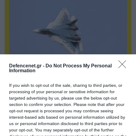
Defencenet.gr -
Do Not Process My Personal
Information
06.08.2026 | 10:02
Ανησυχία στην Δύση: H Ρωσία εξοπλίζει τα Su-
If you wish to opt-out of the sale, sharing to third parties, or
57 με νέους πυραύλους που «κυνηγούν» τον
processing of your personal or sensitive information for
στόχο μέσα από παρεμβολές!
targeted advertising by us, please use the below opt-out
section to confirm your selection. Please note that after your
opt-out request is processed you may continue seeing
ΠΟΛΙΤΙΚΗ
interest-based ads based on personal information utilized by
us or personal information disclosed to third parties prior to
your opt-out. You may separately opt-out of the further