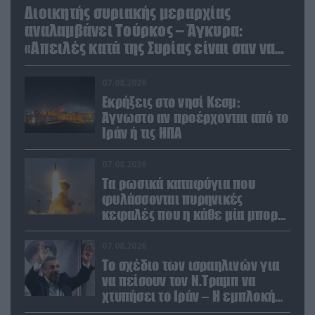
Διοικητής συριακής μεραρχίας
αναλαμβάνει Τούρκος – Άγκυρα:
«Απειλές κατά της Συρίας είναι σαν να
απειλούν εμάς»
07.08.2026
Εκρήξεις στο νησί Κεσμ:
Άγνωστο αν προέρχονται από το
Ιράν ή τις ΗΠΑ
07.08.2026
Τα ρωσικά καταφύγια που
φυλάσσονται πυρηνικές
κεφαλές που η κάθε μία μπορεί
να καταστρέψει «μία
Θεσσαλονίκη»
07.08.2026
Το σχέδιο των ισραηλινών για
να πείσουν τον Ν.Τραμπ να
χτυπήσει το Ιράν – Η εμπλοκή
του Μ.Αχμαντινετζάντ