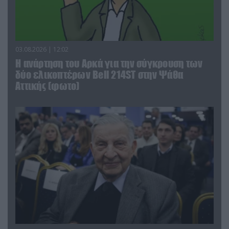
03.08.2026 | 12:02
Η ανάρτηση του Αρκά για την σύγκρουση των
δύο ελικοπτέρων Bell 214ST στην Ψάθα
Αττικής (φωτο)