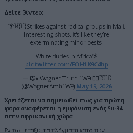
Δείτε βίντεο:
🌴🇲🇱 Strikes against radical groups in Mali.
Interesting shots, it’s like they’re
exterminating minor pests.
White dudes in Africa🌴
pic.twitter.com/EOH1K9C4bp
— 🎼♠️ Wagner Truth 1W9 🏴‍☠🇷🇺
(@WagnerAmb1W9)
May 19, 2026
Χρειάζεται να σημειωθεί πως για πρώτη
φορά αναφέρεται η εμφάνιση ενός Su-34
στην αφρικανική χώρα.
Εν τω μεταξύ, τα πλήγματα κατά των