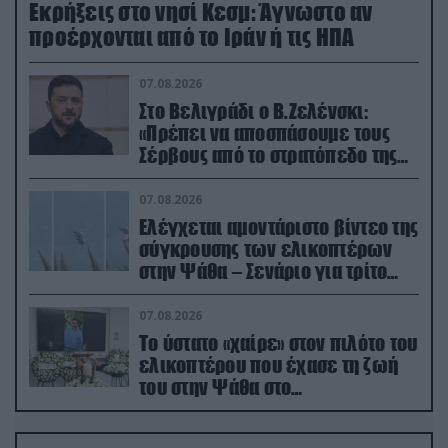
Εκρήξεις στο νησί Κεσμ: Άγνωστο αν
προέρχονται από το Ιράν ή τις ΗΠΑ
07.08.2026
Στο Βελιγράδι ο Β.Ζελένσκι:
«Πρέπει να αποσπάσουμε τους
Σέρβους από το στρατόπεδο της
Ρωσίας»
07.08.2026
Ελέγχεται αμοντάριστο βίντεο της
σύγκρουσης των ελικοπτέρων
στην Ψάθα – Σενάριο για τρίτο
ελικόπτερο
07.08.2026
Το ύστατο «χαίρε» στον πιλότο του
ελικοπτέρου που έχασε τη ζωή
του στην Ψάθα στο
αποτεφρωτήριο Ριτσώνας