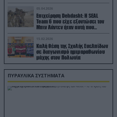
ορμή στο έδαφος (βίντεο)
05.04.2026
Επιχείρηση Dehdasht: Η SEAL
Team 6 που είχε εξοντώσει τον
Μπιν Λάντεν ήταν αυτή που
διέσωσε τον πιλότο του F-15
15.02.2026
Καλή θέση της Σχολής Ευελπίδων
σε διαγωνισμό ημιμαραθωνίου
μάχης στον Πολωνία
ΠΥΡΑΥΛΙΚΑ ΣΥΣΤΗΜΑΤΑ