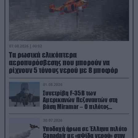
07.08.2026 | 00:02
Τα ρωσικά ελικόπτερα
αεροπυρόσβεσης που μπορούν να
ρίχνουν 5 τόνους νερού με 8 μποφόρ
01.08.2026
Συνετρίβη F-35B των
Αμερικανών Πεζοναυτών στη
βάση Miramar – Ο πιλότος
εκτινάχθηκε εγκαίρως
30.07.2026
Υποδοχή ήρωα σε Έλληνα πιλότο
Canadair με «αψίδα νερού» στην