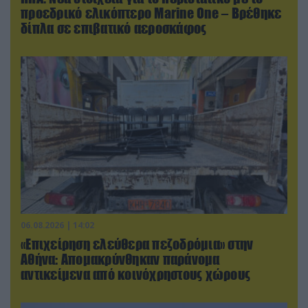
προεδρικό ελικόπτερο Marine One – Βρέθηκε
δίπλα σε επιβατικό αεροσκάφος
06.08.2026 | 14:02
«Επιχείρηση ελεύθερα πεζοδρόμια» στην
Αθήνα: Απομακρύνθηκαν παράνομα
αντικείμενα από κοινόχρηστους χώρους