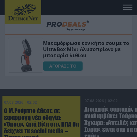
 το
«Μαγική» φόρμουλα τριβόλι + VIP
για αύξηση της λίμπιντο
ΑΓΟΡΑΣΕ ΤΟ
07.08.2026 | 02:02
07.08.2026 | 02:02
Διοικητής συριακής 
Ο Μ.Ρούμπιο έθεσε σε
αναλαμβάνει Τούρκο
εφαρμογή νέα οδηγία:
Άγκυρα: «Απειλές κα
«Όποιος ζητά βίζα στις ΗΠΑ θα
Συρίας είναι σαν να 
δείχνει τα social media –
εμάς»