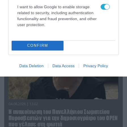
I want to allow Google to enable storage
04.08.2026 | 15:02
related to security, including authentication
Αυτή την ώρα το τελευταίο «αντίο» στον πρώην
functionality and fraud prevention, and other
υπουργό Ι.Βαρβιτσιώτη (φωτο)
user protection.
CONFIRM
Data Deletion
Data Access
Privacy Policy
04.08.2026 | 13:02
Η ανακοίνωση του Πανελλήνιου Σωματείου
Πυροσβεστών για την δημοσιογράφο του OPEN
που γέλασε στη φωτιά