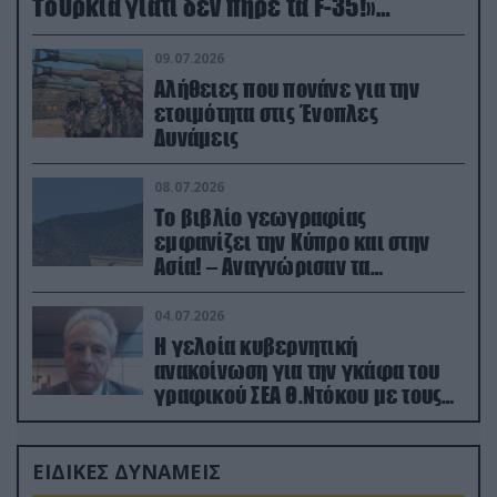
Τουρκία γιατί δεν πήρε τα F-35!»
(βίντεο)
09.07.2026
Αλήθειες που πονάνε για την
ετοιμότητα στις Ένοπλες
Δυνάμεις
08.07.2026
Το βιβλίο γεωγραφίας
εμφανίζει την Κύπρο και στην
Ασία! – Αναγνώρισαν τα
κατεχόμενα; (φωτο)
04.07.2026
Η γελοία κυβερνητική
ανακοίνωση για την γκάφα του
γραφικού ΣΕΑ Θ.Ντόκου με τους
Ρώσους φαρσέρ
ΕΙΔΙΚΕΣ ΔΥΝΑΜΕΙΣ