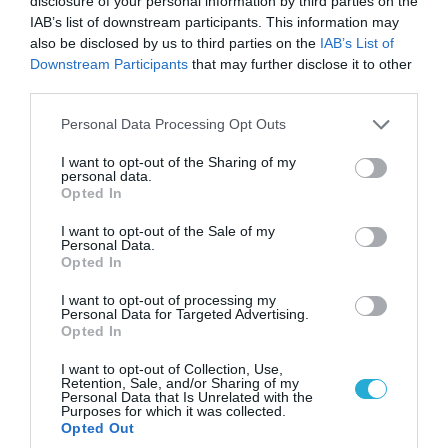
disclosure of your personal information by third parties on the
IAB’s list of downstream participants. This information may
also be disclosed by us to third parties on the
IAB’s List of
Downstream Participants
that may further disclose it to other
third parties.
Please note that this website/app uses one or more Google
Personal Data Processing Opt Outs
services and may gather and store information including but
not limited to your visit or usage behaviour. You may click to
I want to opt-out of the Sharing of my
personal data.
grant or deny consent to Google and its third-party tags to
Opted In
use your data for below specified purposes in below Google
06.08.2026 | 14:02
consent section.
I want to opt-out of the Sale of my
«Επιχείρηση ελεύθερα πεζοδρόμια» στην
Personal Data.
Αθήνα: Απομακρύνθηκαν παράνομα
Opted In
αντικείμενα από κοινόχρηστους χώρους
I want to opt-out of processing my
Personal Data for Targeted Advertising.
Opted In
I want to opt-out of Collection, Use,
Retention, Sale, and/or Sharing of my
Personal Data that Is Unrelated with the
Purposes for which it was collected.
Opted Out