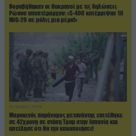
Θορυβήθηκαν οι Ουκρανοί με τις δηλώσεις
Ρώσου υποπτέραρχου: «S-400 κατέρριψαν 10
MiG-29 σε μόλις μια μέρα!»
06.08.2026 | 09:03
Μαροκινός παράνομος μετανάστης επιτέθηκε
σε 42χρονη σε στάση Τραμ στην Ισπανία και
απείλησε ότι θα την κακοποιήσει!