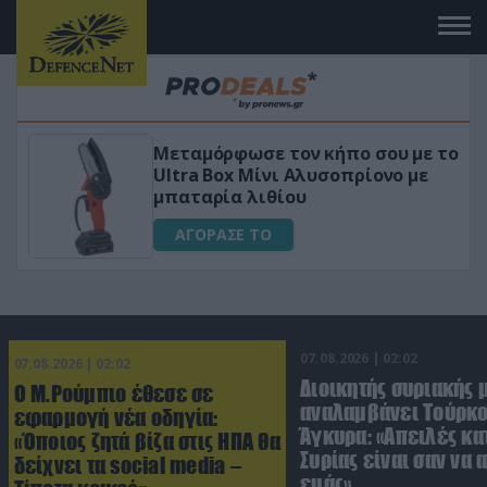
Μεταμόρφωσε τον κήπο σου με το
ικό
Ultra Box Μίνι Αλυσοπρίονο με
μπαταρία λιθίου
ΑΓΟΡΑΣΕ ΤΟ
07.08.2026 | 02:02
07.08.2026 | 02:02
Διοικητής συριακής 
Ο Μ.Ρούμπιο έθεσε σε
αναλαμβάνει Τούρκο
εφαρμογή νέα οδηγία:
Άγκυρα: «Απειλές κα
«Όποιος ζητά βίζα στις ΗΠΑ θα
Συρίας είναι σαν να 
δείχνει τα social media –
εμάς»