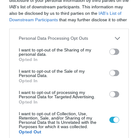
disclosure of your personal information by third parties on the
07.08.2026
IAB’s list of downstream participants. This information may
Έκρηξη σε παγιδευμένο
also be disclosed by us to third parties on the
IAB’s List of
λεωφορείο κοντά στη Δαμασκό
Downstream Participants
that may further disclose it to other
– Αναφορές για νεκρούς και
third parties.
τραυματίες (βίντεο)
Please note that this website/app uses one or more Google
Personal Data Processing Opt Outs
services and may gather and store information including but
POPULAR 24H
not limited to your visit or usage behaviour. You may click to
I want to opt-out of the Sharing of my
personal data.
grant or deny consent to Google and its third-party tags to
Opted In
use your data for below specified purposes in below Google
consent section.
I want to opt-out of the Sale of my
Personal Data.
Opted In
I want to opt-out of processing my
Personal Data for Targeted Advertising.
Opted In
I want to opt-out of Collection, Use,
Retention, Sale, and/or Sharing of my
Personal Data that Is Unrelated with the
Purposes for which it was collected.
06.08.2026 | 00:02
Opted Out