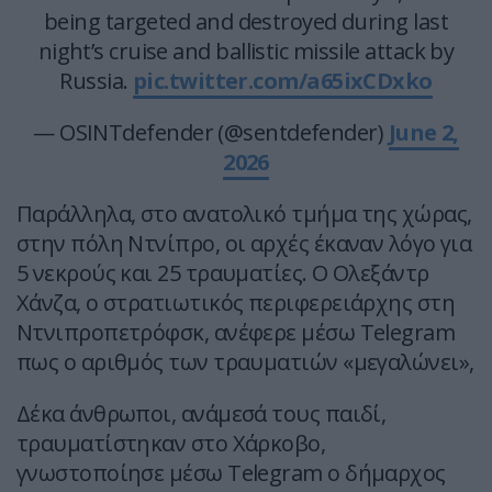
being targeted and destroyed during last
night’s cruise and ballistic missile attack by
Russia.
pic.twitter.com/a65ixCDxko
— OSINTdefender (@sentdefender)
June 2,
2026
Παράλληλα, στο ανατολικό τμήμα της χώρας,
στην πόλη Ντνίπρο, οι αρχές έκαναν λόγο για
5 νεκρούς και 25 τραυματίες. Ο Ολεξάντρ
Χάνζα, ο στρατιωτικός περιφερειάρχης στη
Ντνιπροπετρόφσκ, ανέφερε μέσω Telegram
πως ο αριθμός των τραυματιών «μεγαλώνει»,
Δέκα άνθρωποι, ανάμεσά τους παιδί,
τραυματίστηκαν στο Χάρκοβο,
γνωστοποίησε μέσω Telegram ο δήμαρχος