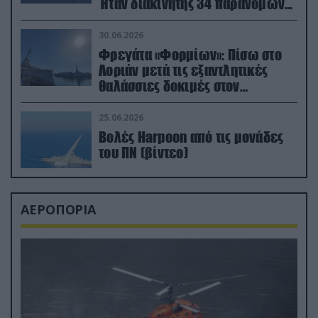
Ήταν διακινητής 34 παράνομων
μεταναστών
30.06.2026
Φρεγάτα «Φορμίων»: Πίσω στο
Λοριάν μετά τις εξαντλητικές
θαλάσσιες δοκιμές στον
απαιτητικό Βισκαϊκό
25.06.2026
Βολές Harpoon από τις μονάδες
του ΠΝ (βίντεο)
ΑΕΡΟΠΟΡΙΑ