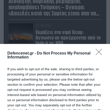
Διοικητής συριακής μεραρχίας
αναλαμβάνει Τούρκος – Άγκυρα:
«Απειλές κατά της Συρίας είναι σαν να
απειλούν εμάς»
07.08.2026
Εκρήξεις στο νησί Κεσμ:
Άγνωστο αν προέρχονται από το
Ιράν ή τις ΗΠΑ
Defencenet.gr -
Do Not Process My Personal
07.08.2026
Information
Τα ρωσικά καταφύγια που
φυλάσσονται πυρηνικές
If you wish to opt-out of the sale, sharing to third parties, or
κεφαλές που η κάθε μία μπορεί
processing of your personal or sensitive information for
να καταστρέψει «μία
targeted advertising by us, please use the below opt-out
Θεσσαλονίκη»
07.08.2026
section to confirm your selection. Please note that after your
Το σχέδιο των ισραηλινών για
opt-out request is processed you may continue seeing
να πείσουν τον Ν.Τραμπ να
interest-based ads based on personal information utilized by
χτυπήσει το Ιράν – Η εμπλοκή
us or personal information disclosed to third parties prior to
του Μ.Αχμαντινετζάντ
your opt-out. You may separately opt-out of the further