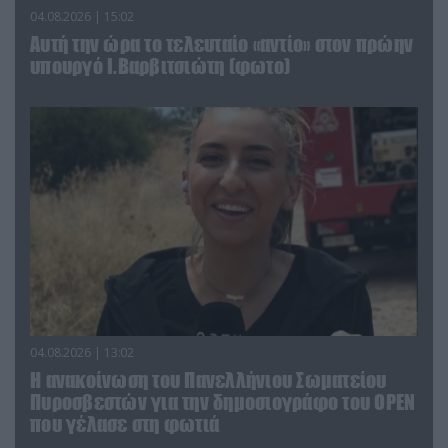
04.08.2026 | 15:02
Αυτή την ώρα το τελευταίο «αντίο» στον πρώην
υπουργό Ι.Βαρβιτσιώτη (φωτο)
04.08.2026 | 13:02
Η ανακοίνωση του Πανελλήνιου Σωματείου
Πυροσβεστών για την δημοσιογράφο του OPEN
που γέλασε στη φωτιά