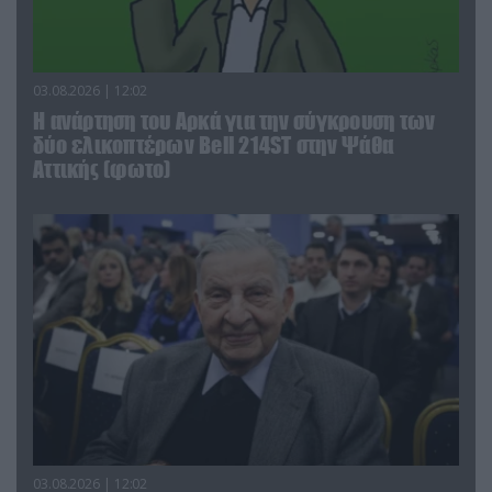
03.08.2026 | 12:02
Η ανάρτηση του Αρκά για την σύγκρουση των
δύο ελικοπτέρων Bell 214ST στην Ψάθα
Αττικής (φωτο)
03.08.2026 | 12:02