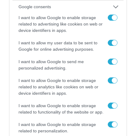
Θορυβήθηκαν οι Ουκρανοί με τις δηλώσεις
Google consents
Ρώσου υποπτέραρχου: «S-400 κατέρριψαν 10
MiG-29 σε μόλις μια μέρα!»
I want to allow Google to enable storage
related to advertising like cookies on web or
device identifiers in apps.
I want to allow my user data to be sent to
Google for online advertising purposes.
I want to allow Google to send me
personalized advertising.
I want to allow Google to enable storage
related to analytics like cookies on web or
device identifiers in apps.
06.08.2026 | 09:03
I want to allow Google to enable storage
Μαροκινός παράνομος μετανάστης επιτέθηκε
related to functionality of the website or app.
σε 42χρονη σε στάση Τραμ στην Ισπανία και
απείλησε ότι θα την κακοποιήσει!
I want to allow Google to enable storage
related to personalization.