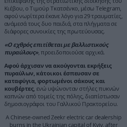
επικεφαλής της στρατιωτικής διοίκησης του
Κιέβου, ο Τιμούρ Τκατσένκο, μέσω Telegram,
αφού νωρίτερα έκανε λόγο για 29 τραυματίες,
ανάμεσά τους δυο παιδιά, στα πλήγματα σε
διάφορες συνοικίες της πρωτεύουσας.
«Ο εχθρός επιτίθεται με βαλλιστικούς
πυραύλους»
, προειδοποιούσε αρχικά.
Αφού άρχισαν να ακούγονται εκρήξεις
πυραύλων, κάτοικοι έσπευσαν σε
καταφύγια, φορτωμένοι σάκους και
κουβέρτες
, ενώ υψώνονταν στήλες πυκνών
καπνών από τομείς της πόλης, διαπίστωσαν
δημοσιογράφοι του Γαλλικού Πρακτορείου.
A Chinese-owned Zeekr electric car dealership
burns in the Ukrainian capital of Kyiv, after