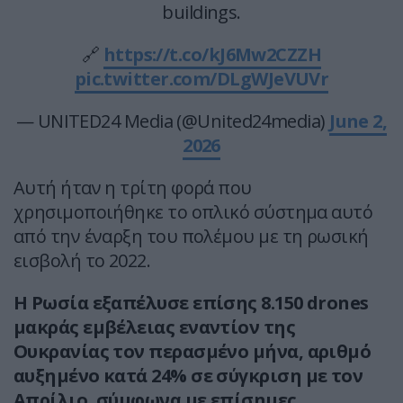
buildings.
🔗
https://t.co/kJ6Mw2CZZH
pic.twitter.com/DLgWJeVUVr
— UNITED24 Media (@United24media)
June 2,
2026
Αυτή ήταν η τρίτη φορά που
χρησιμοποιήθηκε το οπλικό σύστημα αυτό
από την έναρξη του πολέμου με τη ρωσική
εισβολή το 2022.
Η Ρωσία εξαπέλυσε επίσης 8.150 drones
μακράς εμβέλειας εναντίον της
Ουκρανίας τον περασμένο μήνα, αριθμό
αυξημένο κατά 24% σε σύγκριση με τον
Απρίλιο, σύμφωνα με επίσημες