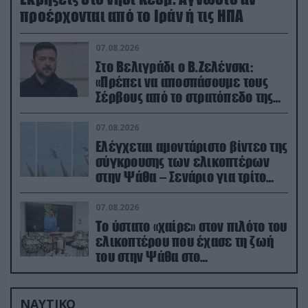
προέρχονται από το Ιράν ή τις ΗΠΑ
07.08.2026
Στο Βελιγράδι ο Β.Ζελένσκι:
«Πρέπει να αποσπάσουμε τους
Σέρβους από το στρατόπεδο της
Ρωσίας»
07.08.2026
Ελέγχεται αμοντάριστο βίντεο της
σύγκρουσης των ελικοπτέρων
στην Ψάθα – Σενάριο για τρίτο
ελικόπτερο
07.08.2026
Το ύστατο «χαίρε» στον πιλότο του
ελικοπτέρου που έχασε τη ζωή
του στην Ψάθα στο
αποτεφρωτήριο Ριτσώνας
ΝΑΥΤΙΚΟ