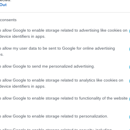
εται στην 128η Ταξιαρχία ως επικεφαλής των
Out
πανδρωμένων αεροσκαφών του σώματος του
τού.
consents
o allow Google to enable storage related to advertising like cookies on
τροφό της, όχι μόνο συμμετέχουν σε
evice identifiers in apps.
των ρωσικών δυνάμεων, αλλά καθοδηγούν
την εκπαίδευση με τα drones.
o allow my user data to be sent to Google for online advertising
s.
στο τμήμα αποστολής των UAV drones, τα
to allow Google to send me personalized advertising.
νται για βαθιά χτυπήματα στην ρωσική
o allow Google to enable storage related to analytics like cookies on
evice identifiers in apps.
υναίκες του ουκρανικού Στρατού, έτσι και η
 στην κατηγορία S.M. (special members),
o allow Google to enable storage related to functionality of the website
ν επίλεκτα στελέχη των AFU.
o allow Google to enable storage related to personalization.
κεχειρία να βρίσκεται σε ισχύ από σήμερα
ρεις μέρες, ωστόσο με την λήξη της
o allow Google to enable storage related to security, including