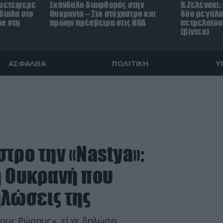
 μετέφερε
Σκάνδαλο διαφθοράς στην
Β.Ζελένσκι:
δίπλα στο
Ουκρανία – Στο στόχαστρο και
δύο μεγάλα
ne στη
πρώην πρέσβειρα στις ΗΠΑ
πετρελαίου
(βίντεο)
ΑΣΦΑΛΕΙΑ
ΠΟΛΙΤΙΚΗ
Υ
τρο την «Nastya»:
ή Ουκρανή που
ηλώσεις της
ους Ρώσους», είχε δηλώσει