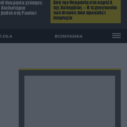
Από την Ουκρανία στα καρτέλ
 «Η Ουκρανία χτύπησε
της Κολομβίας – Η τεχνογνωσία
 διυλιστήρια
των drones που προκαλεί
 βαθιά στη Ρωσία»
ανησυχία
Π.ΕΘ.Α
ΒΙΟΜΗΧΑΝΙΑ