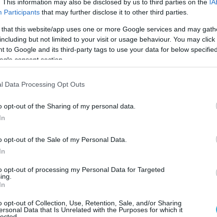
. This information may also be disclosed by us to third parties on the
IA
 δηλώσεις σε πρόσφατη συνέντευξή της, ότι
Participants
that may further disclose it to other third parties.
ει όσο το δυνατόν περισσότερους Ρώσους».
 that this website/app uses one or more Google services and may gath
including but not limited to your visit or usage behaviour. You may click 
 to Google and its third-party tags to use your data for below specifi
ogle consent section.
ώσεις της αυτές μεταφράστηκαν διττά.
l Data Processing Opt Outs
αφές τι εννοεί με την λέξη Ρώσους, αυτόματα
οι υπόνοιες πως δεν εννοεί μόνο τους
o opt-out of the Sharing of my personal data.
δυνάμεων της Μόσχας, αλλά και τον άμαχο
In
o opt-out of the Sale of my Personal Data.
όγο, ρωσικά ΜΜΕ αναφέρουν πως βρίσκεται
In
» των RAF σε περίπτωση άγριας συμπλοκής
to opt-out of processing my Personal Data for Targeted
πλευρών.
ing.
In
 Αναστασίας
o opt-out of Collection, Use, Retention, Sale, and/or Sharing
ersonal Data that Is Unrelated with the Purposes for which it
lected.