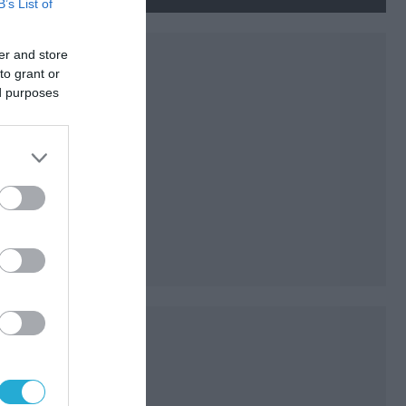
για το Κίεβο
B’s List of
er and store
to grant or
ed purposes