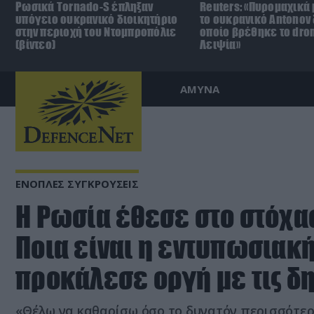
Ρωσικά Tornado-S έπληξαν
Reuters: «Πυρομαχικά
υπόγειο ουκρανικό διοικητήριο
το ουκρανικό Antonov 
στην περιοχή του Ντομπροπόλιε
οποίο βρέθηκε το dro
(βίντεο)
Λειψία»
ΑΜΥΝΑ
ΕΝΟΠΛΕΣ ΣΥΓΚΡΟΥΣΕΙΣ
Η Ρωσία έθεσε στο στόχασ
Ποια είναι η εντυπωσιακ
προκάλεσε οργή με τις δ
«Θέλω να καθαρίσω όσο το δυνατόν περισσότερ