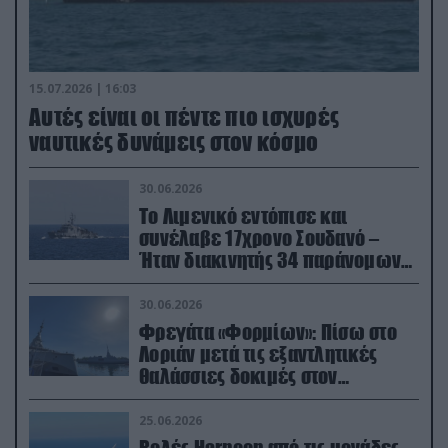
15.07.2026 | 16:03
Aυτές είναι οι πέντε πιο ισχυρές
ναυτικές δυνάμεις στον κόσμο
30.06.2026
Το Λιμενικό εντόπισε και
συνέλαβε 17χρονο Σουδανό –
Ήταν διακινητής 34 παράνομων
μεταναστών
30.06.2026
Φρεγάτα «Φορμίων»: Πίσω στο
Λοριάν μετά τις εξαντλητικές
θαλάσσιες δοκιμές στον
απαιτητικό Βισκαϊκό
25.06.2026