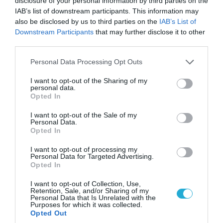
disclosure of your personal information by third parties on the
08.08.2026 | 17:02
IAB’s list of downstream participants. This information may
Σε «αναμμένα κάρβουνα» η Τουρκία:
also be disclosed by us to third parties on the
IAB’s List of
Περιορίζει την κίνηση πλοίων από την Μαύρη
Downstream Participants
that may further disclose it to other
Θάλασσα
third parties.
Please note that this website/app uses one or more Google
Personal Data Processing Opt Outs
services and may gather and store information including but
ΠΟΛΙΤΙΚΗ
not limited to your visit or usage behaviour. You may click to
I want to opt-out of the Sharing of my
personal data.
grant or deny consent to Google and its third-party tags to
Opted In
use your data for below specified purposes in below Google
consent section.
I want to opt-out of the Sale of my
Personal Data.
Opted In
I want to opt-out of processing my
Personal Data for Targeted Advertising.
Opted In
I want to opt-out of Collection, Use,
Retention, Sale, and/or Sharing of my
Personal Data that Is Unrelated with the
Purposes for which it was collected.
08.08.2026 | 09:02
Opted Out