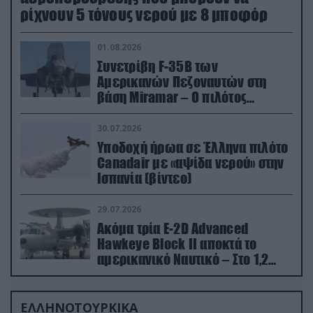
ρίχνουν 5 τόνους νερού με 8 μποφόρ
01.08.2026
Συνετρίβη F-35B των
Αμερικανών Πεζοναυτών στη
βάση Miramar – Ο πιλότος
εκτινάχθηκε εγκαίρως
30.07.2026
Υποδοχή ήρωα σε Έλληνα πιλότο
Canadair με «αψίδα νερού» στην
Ισπανία (βίντεο)
29.07.2026
Ακόμα τρία E-2D Advanced
Hawkeye Block II αποκτά το
αμερικανικό Ναυτικό – Στο 1,2
δισ.δολάρια το κόστος
ΕΛΛΗΝΟΤΟΥΡΚΙΚΑ