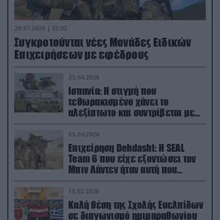
29.07.2026 | 22:02
Συγκροτούνται νέες Μονάδες Ειδικών
Επιχειρήσεων με εφέδρους
23.04.2026
Ισπανία: Η στιγμή που
τεθωρακισμένο χάνει το
αλεξίπτωτο και συντρίβεται με
ορμή στο έδαφος (βίντεο)
05.04.2026
Επιχείρηση Dehdasht: Η SEAL
Team 6 που είχε εξοντώσει τον
Μπιν Λάντεν ήταν αυτή που
διέσωσε τον πιλότο του F-15
15.02.2026
Καλή θέση της Σχολής Ευελπίδων
σε διαγωνισμό ημιμαραθωνίου