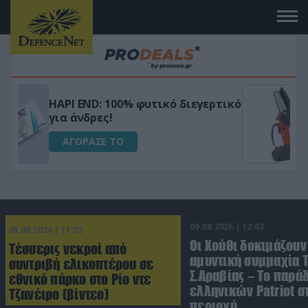
Μεταμόρφωσε τον κήπο σου με το
ικό
Ultra Box Μίνι Αλυσοπρίονο με
μπαταρία λιθίου
ΑΓΟΡΑΣΕ ΤΟ
09.08.2026 | 12:02
09.08.2026 | 11:02
Οι Χούθι δοκιμάζουν
Τέσσερις νεκροί από
αμυντική συμμαχία 
συντριβή ελικοπτέρου σε
Σ.Αραβίας – Το παρά
εθνικό πάρκο στο Ρίο ντε
ελληνικών Patriot σ
Τζανέιρο (βίντεο)
περιοχή