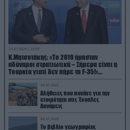
24.07.2026 | 22:02
Κ.Μητσοτάκης: «Το 2019 ήμασταν
αδύναμοι στρατιωτικά – Σήμερα είναι η
Τουρκία γιατί δεν πήρε τα F-35!»
(βίντεο)
09.07.2026
Αλήθειες που πονάνε για την
ετοιμότητα στις Ένοπλες
Δυνάμεις
08.07.2026
Το βιβλίο γεωγραφίας