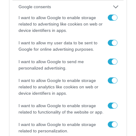
«Η απόλυτη τραγωδία»: Η «αιχμηρή» ανάρτηση
Google consents
του Αρκά για τα τατουάζ (φωτο)
I want to allow Google to enable storage
related to advertising like cookies on web or
device identifiers in apps.
I want to allow my user data to be sent to
Google for online advertising purposes.
I want to allow Google to send me
personalized advertising.
I want to allow Google to enable storage
related to analytics like cookies on web or
device identifiers in apps.
07.08.2026 | 20:02
Ο Γιάννης Αλαφούζος «τέλειωσε» τον
I want to allow Google to enable storage
Κωνσταντίνο Ζούλα από τον ΣΚΑΪ – Ο λόγος της
related to functionality of the website or app.
απομάκρυνσής του
I want to allow Google to enable storage
related to personalization.