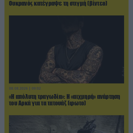
Ουκρανός κατέγραψε τη στιγμή (βίντεο)
08.08.2026 | 09:02
«Η απόλυτη τραγωδία»: Η «αιχμηρή» ανάρτηση
του Αρκά για τα τατουάζ (φωτο)