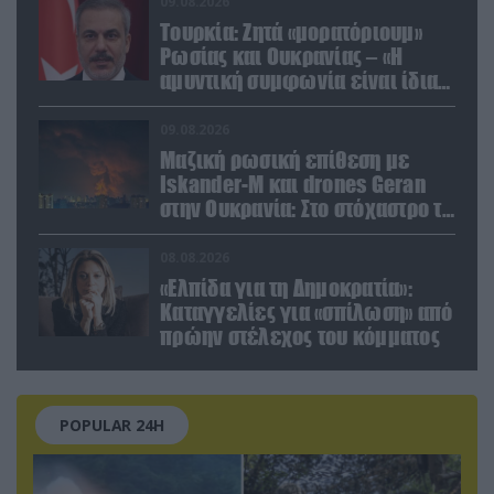
09.08.2026
Τουρκία: Ζητά «μορατόριουμ»
Ρωσίας και Ουκρανίας – «Η
αμυντική συμφωνία είναι ίδια
με το άρθρο 5 του ΝΑΤΟ» (upd)
09.08.2026
Μαζική ρωσική επίθεση με
Iskander-M και drones Geran
στην Ουκρανία: Στο στόχαστρο το
εργοστάσιο των Flamingo
08.08.2026
«Ελπίδα για τη Δημοκρατία»:
Καταγγελίες για «σπίλωση» από
πρώην στέλεχος του κόμματος
POPULAR 24H