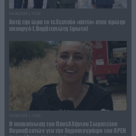
04.08.2026 | 15:02
Αυτή την ώρα το τελευταίο «αντίο» στον πρώην
υπουργό Ι.Βαρβιτσιώτη (φωτο)
04.08.2026 | 13:02
Η ανακοίνωση του Πανελλήνιου Σωματείου
Πυροσβεστών για την δημοσιογράφο του OPEN