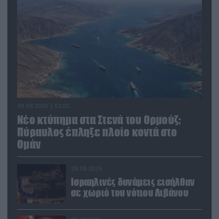
09.08.2026 | 02:02
Νέο κτύπημα στα Στενά του Ορμούζ:
Πύραυλος έπληξε πλοίο κοντά στο
Ομάν
09.08.2026
Ισραηλινές δυνάμεις εισήλθαν
σε χωριό του νότιου Λιβάνου