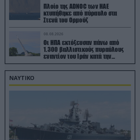
Πλοίο της ADNOC των ΗΑΕ
κτυπήθηκε από πύραυλο στα
Στενά του Ορμούζ
08.08.2026
Οι ΗΠΑ εκτόξευσαν πάνω από
1.300 βαλλιστικούς πυραύλους
εναντίον του Ιράν κατά την
διάρκεια του πολέμου
ΝΑΥΤΙΚΟ