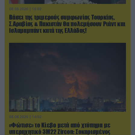
08.08.2026 | 18:02
Βάσει της τριμερούς συμφωνίας Τουρκίας,
Σ.Αραβίας & Πακιστάν θα πολεμήσουν Ριάντ και
Ισλαμαμπάντ κατά της Ελλάδας!
08.08.2026 | 14:02
«Φώτισε» το Κίεβο μετά από χτύπημα με
υπερηχητικό 3M22 Zircon: Σοκαρισμένος