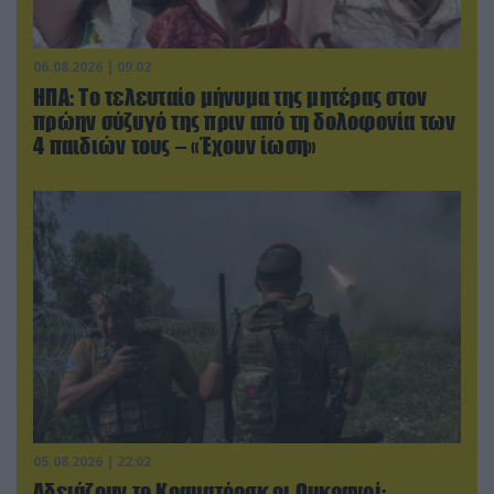
06.08.2026 | 09:02
ΗΠΑ: Το τελευταίο μήνυμα της μητέρας στον
πρώην σύζυγό της πριν από τη δολοφονία των
4 παιδιών τους – «Έχουν ίωση»
05.08.2026 | 22:02
Αδειάζουν το Κραματόρσκ οι Ουκρανοί: