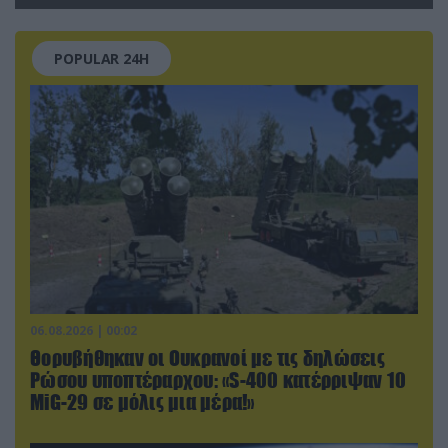
POPULAR 24H
06.08.2026 | 00:02
Θορυβήθηκαν οι Ουκρανοί με τις δηλώσεις
Ρώσου υποπτέραρχου: «S-400 κατέρριψαν 10
MiG-29 σε μόλις μια μέρα!»