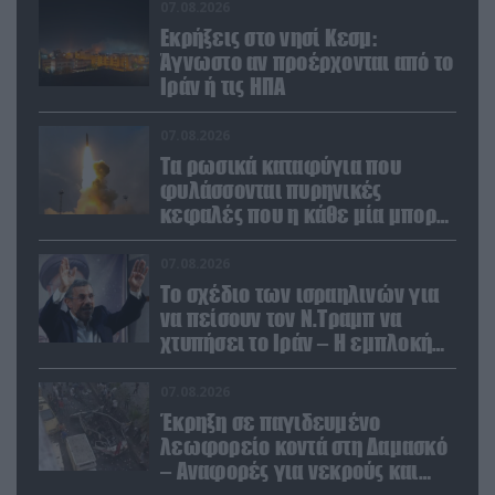
07.08.2026
Εκρήξεις στο νησί Κεσμ:
Άγνωστο αν προέρχονται από το
Ιράν ή τις ΗΠΑ
07.08.2026
Τα ρωσικά καταφύγια που
φυλάσσονται πυρηνικές
κεφαλές που η κάθε μία μπορεί
να καταστρέψει «μία
Θεσσαλονίκη»
07.08.2026
Το σχέδιο των ισραηλινών για
να πείσουν τον Ν.Τραμπ να
χτυπήσει το Ιράν – Η εμπλοκή
του Μ.Αχμαντινετζάντ
07.08.2026
Έκρηξη σε παγιδευμένο
λεωφορείο κοντά στη Δαμασκό
– Αναφορές για νεκρούς και
τραυματίες (βίντεο)