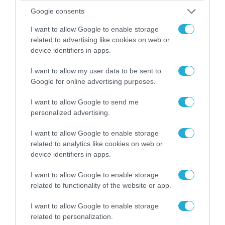
06.08.2026 | 09:03
Google consents
«Οι εντελώς αθώοι»: Η ανάρτηση του Αρκά για
τα ζώα που χάθηκαν στις πυρκαγιές της
I want to allow Google to enable storage
Αττικής (φωτο)
related to advertising like cookies on web or
device identifiers in apps.
I want to allow my user data to be sent to
Google for online advertising purposes.
I want to allow Google to send me
personalized advertising.
I want to allow Google to enable storage
related to analytics like cookies on web or
device identifiers in apps.
I want to allow Google to enable storage
04.08.2026 | 15:02
related to functionality of the website or app.
Αυτή την ώρα το τελευταίο «αντίο» στον πρώην
I want to allow Google to enable storage
υπουργό Ι.Βαρβιτσιώτη (φωτο)
related to personalization.