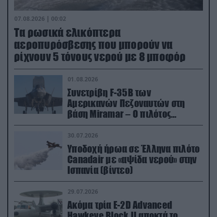
07.08.2026 | 00:02
Τα ρωσικά ελικόπτερα
αεροπυρόσβεσης που μπορούν να
ρίχνουν 5 τόνους νερού με 8 μποφόρ
01.08.2026
Συνετρίβη F-35B των
Αμερικανών Πεζοναυτών στη
βάση Miramar – Ο πιλότος
εκτινάχθηκε εγκαίρως
30.07.2026
Υποδοχή ήρωα σε Έλληνα πιλότο
Canadair με «αψίδα νερού» στην
Ισπανία (βίντεο)
29.07.2026
Ακόμα τρία E-2D Advanced
Hawkeye Block II αποκτά το