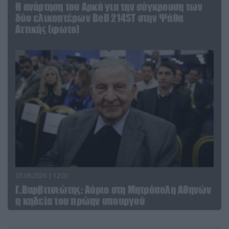
Η ανάρτηση του Αρκά για την σύγκρουση των
δύο ελικοπτέρων Bell 214ST στην Ψάθα
Αττικής (φωτο)
03.08.2026 | 12:02
Γ.Βαρβιτσιώτης: Aύριο στη Μητρόπολη Αθηνών
η κηδεία του πρώην υπουργού