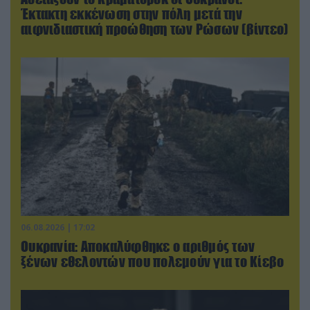
Έκτακτη εκκένωση στην πόλη μετά την
αιφνιδιαστική προώθηση των Ρώσων (βίντεο)
06.08.2026 | 17:02
Ουκρανία: Αποκαλύφθηκε ο αριθμός των
ξένων εθελοντών που πολεμούν για το Κίεβο