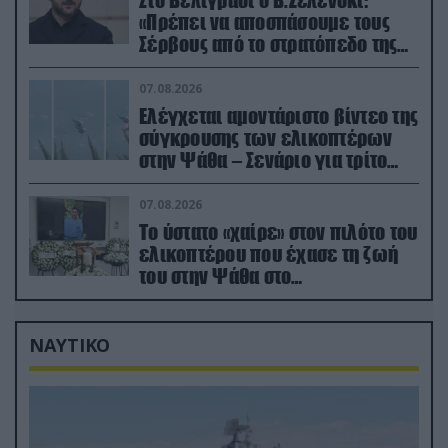
Στο Βελιγράδι ο Β.Ζελένσκι:
«Πρέπει να αποσπάσουμε τους
Σέρβους από το στρατόπεδο της
Ρωσίας»
07.08.2026
Ελέγχεται αμοντάριστο βίντεο της
σύγκρουσης των ελικοπτέρων
στην Ψάθα – Σενάριο για τρίτο
ελικόπτερο
07.08.2026
Το ύστατο «χαίρε» στον πιλότο του
ελικοπτέρου που έχασε τη ζωή
του στην Ψάθα στο
αποτεφρωτήριο Ριτσώνας
ΝΑΥΤΙΚΟ