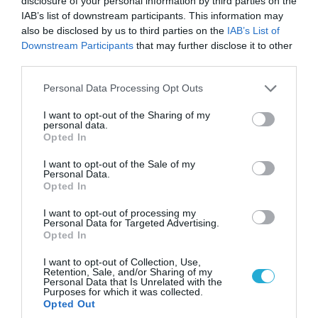
disclosure of your personal information by third parties on the
IAB’s list of downstream participants. This information may
also be disclosed by us to third parties on the
IAB’s List of
Downstream Participants
that may further disclose it to other
third parties.
06.08.2026 | 14:02
Please note that this website/app uses one or more Google
«Επιχείρηση ελεύθερα πεζοδρόμια» στην
Personal Data Processing Opt Outs
services and may gather and store information including but
Αθήνα: Απομακρύνθηκαν παράνομα
not limited to your visit or usage behaviour. You may click to
I want to opt-out of the Sharing of my
αντικείμενα από κοινόχρηστους χώρους
personal data.
grant or deny consent to Google and its third-party tags to
Opted In
use your data for below specified purposes in below Google
consent section.
I want to opt-out of the Sale of my
Personal Data.
Opted In
I want to opt-out of processing my
Personal Data for Targeted Advertising.
Opted In
I want to opt-out of Collection, Use,
Retention, Sale, and/or Sharing of my
Personal Data that Is Unrelated with the
Purposes for which it was collected.
Opted Out