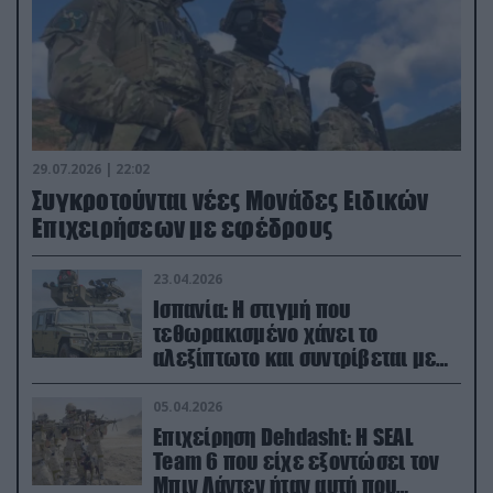
29.07.2026 | 22:02
Συγκροτούνται νέες Μονάδες Ειδικών
Επιχειρήσεων με εφέδρους
23.04.2026
Ισπανία: Η στιγμή που
τεθωρακισμένο χάνει το
αλεξίπτωτο και συντρίβεται με
ορμή στο έδαφος (βίντεο)
05.04.2026
Επιχείρηση Dehdasht: Η SEAL
Team 6 που είχε εξοντώσει τον
Μπιν Λάντεν ήταν αυτή που