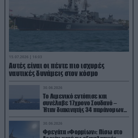
15.07.2026 | 16:03
Aυτές είναι οι πέντε πιο ισχυρές
ναυτικές δυνάμεις στον κόσμο
30.06.2026
Το Λιμενικό εντόπισε και
συνέλαβε 17χρονο Σουδανό –
Ήταν διακινητής 34 παράνομων
μεταναστών
30.06.2026
Φρεγάτα «Φορμίων»: Πίσω στο