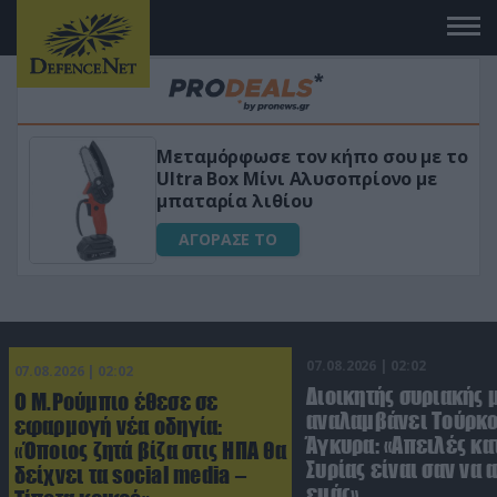
 το
«Μαγική» φόρμουλα τριβόλι + VIP
για αύξηση της λίμπιντο
ΑΓΟΡΑΣΕ ΤΟ
07.08.2026 | 02:02
07.08.2026 | 02:02
Διοικητής συριακής 
Ο Μ.Ρούμπιο έθεσε σε
αναλαμβάνει Τούρκο
εφαρμογή νέα οδηγία:
Άγκυρα: «Απειλές κα
«Όποιος ζητά βίζα στις ΗΠΑ θα
Συρίας είναι σαν να 
δείχνει τα social media –
εμάς»