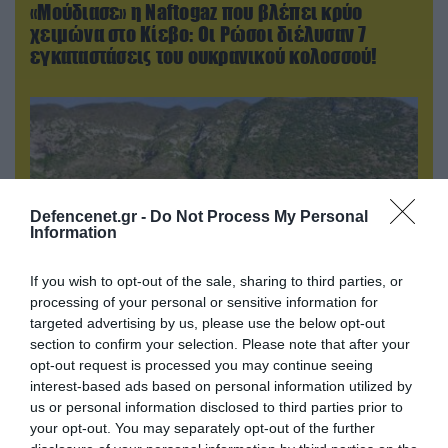
«Μούδιασε» η Naftogaz που βλέπει κρύο
χειμώνα στο Κίεβο: Οι Ρώσοι διέλυσαν 7
εγκαταστάσεις του ουκρανικού κολοσσού!
Defencenet.gr -
Do Not Process My Personal
Information
If you wish to opt-out of the sale, sharing to third parties, or
processing of your personal or sensitive information for
targeted advertising by us, please use the below opt-out
07.08.2026 | 11:02
section to confirm your selection. Please note that after your
opt-out request is processed you may continue seeing
Κλειστή μέχρι νεωτέρας η παραλία
interest-based ads based on personal information utilized by
Λυκοδήμου στα Κύθηρα για λόγους ασφαλείας
us or personal information disclosed to third parties prior to
your opt-out. You may separately opt-out of the further