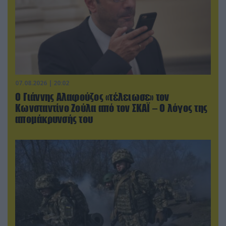
07.08.2026 | 20:02
Ο Γιάννης Αλαφούζος «τέλειωσε» τον
Κωνσταντίνο Ζούλα από τον ΣΚΑΪ – Ο λόγος της
απομάκρυνσής του