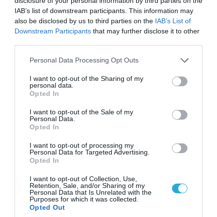
disclosure of your personal information by third parties on the
ΠΟΛΙΤΙΚΗ
IAB’s list of downstream participants. This information may
also be disclosed by us to third parties on the
IAB’s List of
Downstream Participants
that may further disclose it to other
third parties.
Please note that this website/app uses one or more Google
Personal Data Processing Opt Outs
services and may gather and store information including but
not limited to your visit or usage behaviour. You may click to
I want to opt-out of the Sharing of my
personal data.
grant or deny consent to Google and its third-party tags to
Opted In
use your data for below specified purposes in below Google
consent section.
I want to opt-out of the Sale of my
Personal Data.
Opted In
08.08.2026 | 09:02
I want to opt-out of processing my
Personal Data for Targeted Advertising.
«Η απόλυτη τραγωδία»: Η «αιχμηρή» ανάρτηση
Opted In
του Αρκά για τα τατουάζ (φωτο)
I want to opt-out of Collection, Use,
Retention, Sale, and/or Sharing of my
Personal Data that Is Unrelated with the
Purposes for which it was collected.
Opted Out