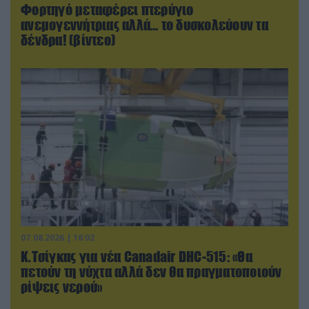
Φορτηγό μεταφέρει πτερύγιο
ανεμογεννήτριας αλλά… το δυσκολεύουν τα
δένδρα! (βίντεο)
07.08.2026 | 16:02
Κ.Τσίγκας για νέα Canadair DHC-515: «Θα
πετούν τη νύχτα αλλά δεν θα πραγματοποιούν
ρίψεις νερού»