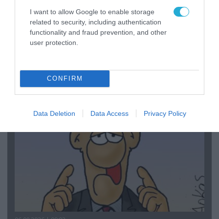
I want to allow Google to enable storage
related to security, including authentication
functionality and fraud prevention, and other
user protection.
06.08.2026 | 14:02
«Επιχείρηση ελεύθερα πεζοδρόμια» στην
Αθήνα: Απομακρύνθηκαν παράνομα
αντικείμενα από κοινόχρηστους χώρους
CONFIRM
Data Deletion
Data Access
Privacy Policy