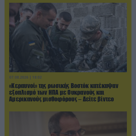
07.08.2026 | 18:02
«Κεραυνοί» της ρωσικής Βοστόκ κατέκαψαν
εξοπλισμό των ΗΠΑ με Ουκρανούς και
Αμερικανούς μισθοφόρους – Δείτε βίντεο