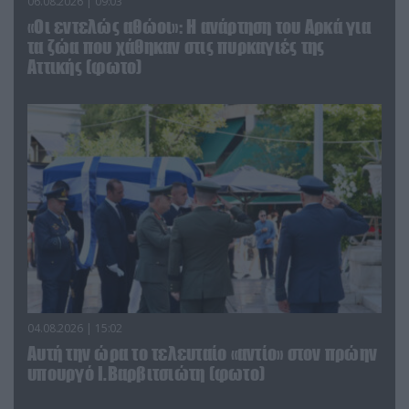
06.08.2026 | 09:03
«Οι εντελώς αθώοι»: Η ανάρτηση του Αρκά για
τα ζώα που χάθηκαν στις πυρκαγιές της
Αττικής (φωτο)
04.08.2026 | 15:02
Αυτή την ώρα το τελευταίο «αντίο» στον πρώην
υπουργό Ι.Βαρβιτσιώτη (φωτο)