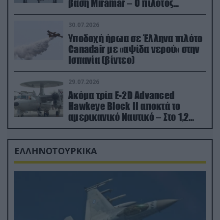
βάση Miramar – Ο πιλότος
εκτινάχθηκε εγκαίρως
30.07.2026
Υποδοχή ήρωα σε Έλληνα πιλότο
Canadair με «αψίδα νερού» στην
Ισπανία (βίντεο)
29.07.2026
Ακόμα τρία E-2D Advanced
Hawkeye Block II αποκτά το
αμερικανικό Ναυτικό – Στο 1,2
δισ.δολάρια το κόστος
ΕΛΛΗΝΟΤΟΥΡΚΙΚΑ