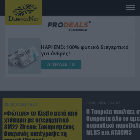
Μεταμόρφωσε τον κήπο σου με το
ικό
Ultra Box Μίνι Αλυσοπρίονο με
μπαταρία λιθίου
ΑΓΟΡΑΣΕ ΤΟ
08.08.2026 | 14:02
08.08.2026 | 14:02
Η Τουρκία πουλάει σ
«Φώτισε» το Κίεβο μετά από
Ουκρανία όλο το αμε
χτύπημα με υπερηχητικό
πυραυλικό πυροβολι
3M22 Zircon: Σοκαρισμένος
MLRS και ΑΤΑCMS
Ουκρανός κατέγραψε τη