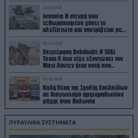
23.04.2026
Ισπανία: Η στιγμή που
τεθωρακισμένο χάνει το
αλεξίπτωτο και συντρίβεται με
ορμή στο έδαφος (βίντεο)
05.04.2026
Επιχείρηση Dehdasht: Η SEAL
Team 6 που είχε εξοντώσει τον
Μπιν Λάντεν ήταν αυτή που
διέσωσε τον πιλότο του F-15
15.02.2026
Καλή θέση της Σχολής Ευελπίδων
σε διαγωνισμό ημιμαραθωνίου
μάχης στον Πολωνία
ΠΥΡΑΥΛΙΚΑ ΣΥΣΤΗΜΑΤΑ