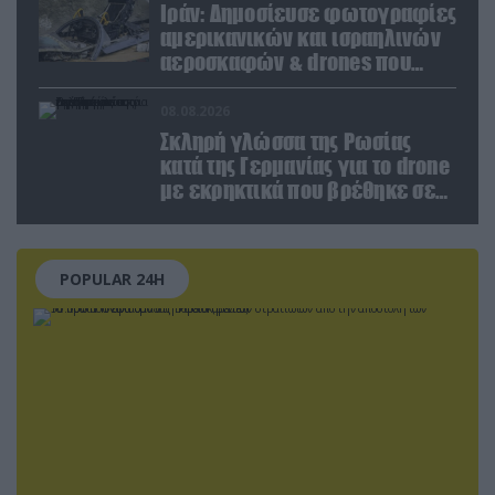
Ιράν: Δημοσίευσε φωτογραφίες
αμερικανικών και ισραηλινών
αεροσκαφών & drones που
καταρρίφθηκαν
08.08.2026
Σκληρή γλώσσα της Ρωσίας
κατά της Γερμανίας για το drone
με εκρηκτικά που βρέθηκε σε
αεροδρόμιο της Λειψίας
POPULAR 24H