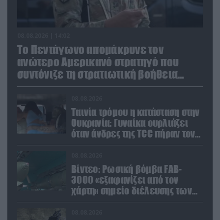
08.08.2026 | 14:02
Το Πεντάγωνο απομάκρυνε τον
ανώτερο Αμερικανό στρατηγό που
συντόνιζε τη στρατιωτική βοήθεια
προς την Ουκρανία
08.08.2026
Ταινία τρόμου η κατάσταση στην
Ουκρανία: Γυναίκα ουρλιάζει
όταν άνδρες της TCC πήραν τον
σύντροφό της (βίντεο)
08.08.2026
Βίντεο: Ρωσική βόμβα FAB-
3000 «εξαφανίζει από τον
χάρτη» σημείο διέλευσης των
ουκρανικών δυνάμεων στην
Ζαπορίζια
08.08.2026