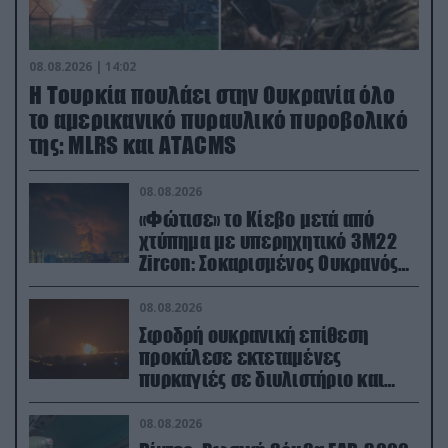
08.08.2026 | 14:02
Η Τουρκία πουλάει στην Ουκρανία όλο
το αμερικανικό πυραυλικό πυροβολικό
της: MLRS και ΑΤΑCMS
08.08.2026
«Φώτισε» το Κίεβο μετά από
χτύπημα με υπερηχητικό 3M22
Zircon: Σοκαρισμένος Ουκρανός
κατέγραψε τη στιγμή (βίντεο)
08.08.2026
Σφοδρή ουκρανική επίθεση
προκάλεσε εκτεταμένες
πυρκαγιές σε διυλιστήριο και
υποδομές της ρωσικής Rosneft
(βίντεο)
08.08.2026