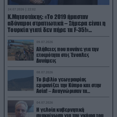
24.07.2026 | 22:02
Κ.Μητσοτάκης: «Το 2019 ήμασταν
αδύναμοι στρατιωτικά – Σήμερα είναι η
Τουρκία γιατί δεν πήρε τα F-35!»
(βίντεο)
09.07.2026
Αλήθειες που πονάνε για την
ετοιμότητα στις Ένοπλες
Δυνάμεις
08.07.2026
Το βιβλίο γεωγραφίας
εμφανίζει την Κύπρο και στην
Ασία! – Αναγνώρισαν τα
κατεχόμενα; (φωτο)
04.07.2026
Η γελοία κυβερνητική
ανακοίνωση για την γκάφα του