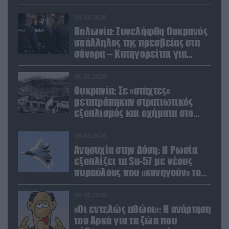
Ουκρανίας
06.08.2026
Πολωνία: Συνελήφθη Ουκρανός
υπάλληλος της πρεσβείας στα
σύνορα – Κατηγορείται για
μεταφορά μεγάλων ποσών και
χρυσού
06.08.2026
Ουκρανία: Σε «στάχτες»
μετατράπηκαν στρατιωτικός
εξοπλισμός και οχήματα στο
Κίεβο μετά από ρωσικά
πλήγματα (βίντεο)
06.08.2026
Ανησυχία στην Δύση: H Ρωσία
εξοπλίζει τα Su-57 με νέους
πυραύλους που «κυνηγούν» τον
στόχο μέσα από παρεμβολές!
06.08.2026
«Οι εντελώς αθώοι»: Η ανάρτηση
του Αρκά για τα ζώα που