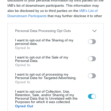
(βίντεο)
disclosure of your personal information by third parties on the
IAB’s list of downstream participants. This information may
also be disclosed by us to third parties on the
IAB’s List of
Downstream Participants
that may further disclose it to other
third parties.
Please note that this website/app uses one or more Google
Personal Data Processing Opt Outs
services and may gather and store information including but
not limited to your visit or usage behaviour. You may click to
I want to opt-out of the Sharing of my
personal data.
grant or deny consent to Google and its third-party tags to
Opted In
use your data for below specified purposes in below Google
consent section.
I want to opt-out of the Sale of my
Personal Data.
Opted In
05.08.2026 | 22:02
I want to opt-out of processing my
Αδειάζουν το Κραματόρσκ οι Ουκρανοί:
Personal Data for Targeted Advertising.
Opted In
Έκτακτη εκκένωση στην πόλη μετά την
αιφνιδιαστική προώθηση των Ρώσων (βίντεο)
I want to opt-out of Collection, Use,
Retention, Sale, and/or Sharing of my
Personal Data that Is Unrelated with the
Purposes for which it was collected.
Opted Out