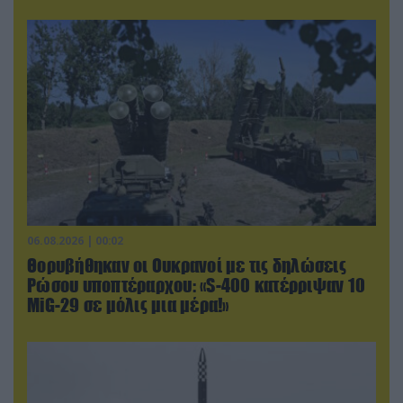
06.08.2026 | 00:02
Θορυβήθηκαν οι Ουκρανοί με τις δηλώσεις
Ρώσου υποπτέραρχου: «S-400 κατέρριψαν 10
MiG-29 σε μόλις μια μέρα!»