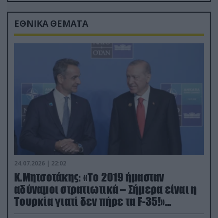
ΕΘΝΙΚΑ ΘΕΜΑΤΑ
24.07.2026 | 22:02
Κ.Μητσοτάκης: «Το 2019 ήμασταν
αδύναμοι στρατιωτικά – Σήμερα είναι η
Τουρκία γιατί δεν πήρε τα F-35!»
(βίντεο)