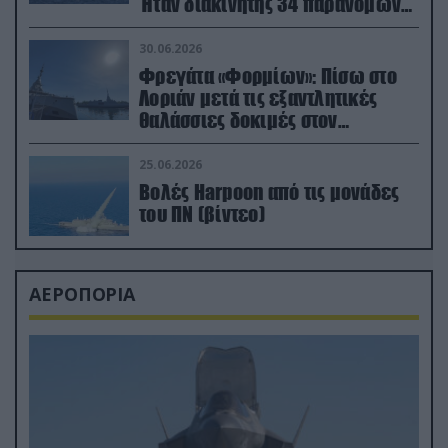
Ήταν διακινητής 34 παράνομων
μεταναστών
30.06.2026
Φρεγάτα «Φορμίων»: Πίσω στο
Λοριάν μετά τις εξαντλητικές
θαλάσσιες δοκιμές στον
απαιτητικό Βισκαϊκό
25.06.2026
Βολές Harpoon από τις μονάδες
του ΠΝ (βίντεο)
ΑΕΡΟΠΟΡΙΑ