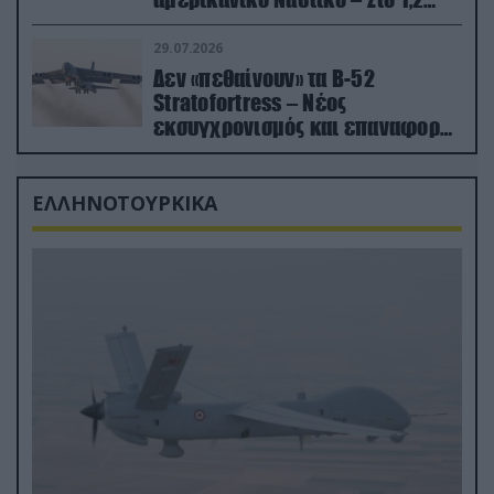
δισ.δολάρια το κόστος
29.07.2026
Δεν «πεθαίνουν» τα Β-52
Stratofortress – Νέος
εκσυγχρονισμός και επαναφορά
από τα «νεκροταφεία»
ΕΛΛΗΝΟΤΟΥΡΚΙΚΑ