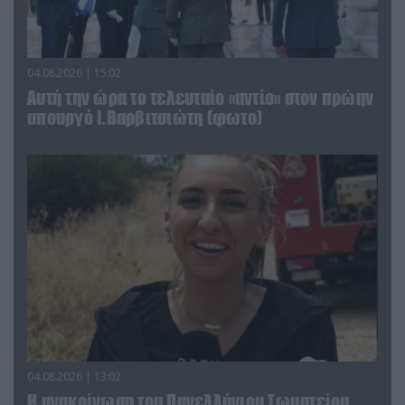
04.08.2026 | 15:02
Αυτή την ώρα το τελευταίο «αντίο» στον πρώην
υπουργό Ι.Βαρβιτσιώτη (φωτο)
04.08.2026 | 13:02
Η ανακοίνωση του Πανελλήνιου Σωματείου