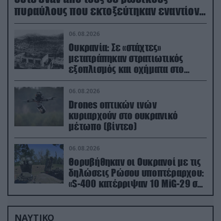
πυραύλους που εκτοξεύτηκαν εναντίον
του
06.08.2026
Ουκρανία: Σε «στάχτες»
μετατράπηκαν στρατιωτικός
εξοπλισμός και οχήματα στο
Κίεβο μετά από ρωσικά
πλήγματα (βίντεο)
06.08.2026
Drones οπτικών ινών
κυριαρχούν στο ουκρανικό
μέτωπο (βίντεο)
06.08.2026
Θορυβήθηκαν οι Ουκρανοί με τις
δηλώσεις Ρώσου υποπτέραρχου:
«S-400 κατέρριψαν 10 MiG-29 σε
μόλις μια μέρα!»
ΝΑΥΤΙΚΟ