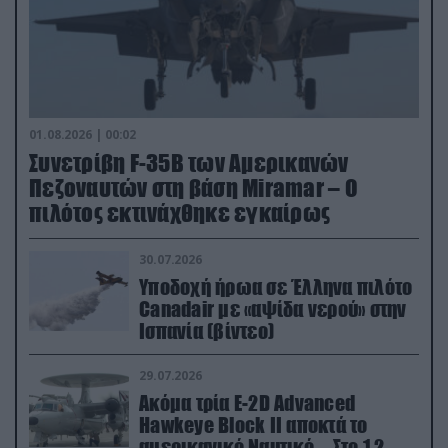
01.08.2026 | 00:02
Συνετρίβη F-35B των Αμερικανών
Πεζοναυτών στη βάση Miramar – Ο
πιλότος εκτινάχθηκε εγκαίρως
30.07.2026
Υποδοχή ήρωα σε Έλληνα πιλότο
Canadair με «αψίδα νερού» στην
Ισπανία (βίντεο)
29.07.2026
Ακόμα τρία E-2D Advanced
Hawkeye Block II αποκτά το
αμερικανικό Ναυτικό – Στο 1,2