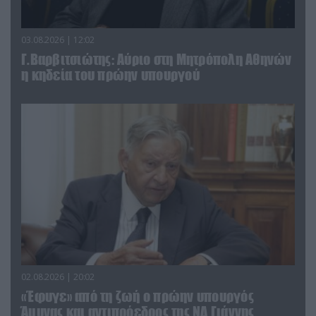
03.08.2026 | 12:02
Γ.Βαρβιτσιώτης: Aύριο στη Μητρόπολη Αθηνών
η κηδεία του πρώην υπουργού
02.08.2026 | 20:02
«Έφυγε» από τη ζωή ο πρώην υπουργός
Άμυνας και αντιπρόεδρος της ΝΔ Γιάννης