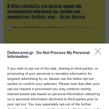
Η Κίνα επέδειξε για πρώτη φορά την
αεροπορική πυρηνική της τριάδα και
προκάλεσε διεθνές σοκ – Δείτε βίντεο
Defencenet.gr -
Do Not Process My Personal
Information
If you wish to opt-out of the sale, sharing to third parties, or
processing of your personal or sensitive information for
targeted advertising by us, please use the below opt-out
section to confirm your selection. Please note that after your
05.08.2026 | 15:02
opt-out request is processed you may continue seeing
Ρωσικός πύραυλος με κεφαλή διασποράς
interest-based ads based on personal information utilized by
κατέστρεψε ολοσχερώς ένα από τα
us or personal information disclosed to third parties prior to
μεγαλύτερα κέντρα διανομής στο Κίεβο
your opt-out. You may separately opt-out of the further