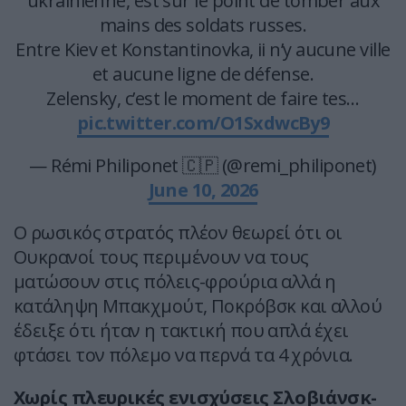
ukrainienne, est sur le point de tomber aux
mains des soldats russes.
Entre Kiev et Konstantinovka, ii n’y aucune ville
et aucune ligne de défense.
Zelensky, c’est le moment de faire tes…
pic.twitter.com/O1SxdwcBy9
— Rémi Philiponet 🇨🇵 (@remi_philiponet)
June 10, 2026
Ο ρωσικός στρατός πλέον θεωρεί ότι οι
Ουκρανοί τους περιμένουν να τους
ματώσουν στις πόλεις-φρούρια αλλά η
κατάληψη Μπακχμούτ, Ποκρόβσκ και αλλού
έδειξε ότι ήταν η τακτική που απλά έχει
φτάσει τον πόλεμο να περνά τα 4 χρόνια.
Χωρίς πλευρικές ενισχύσεις Σλοβιάνσκ-