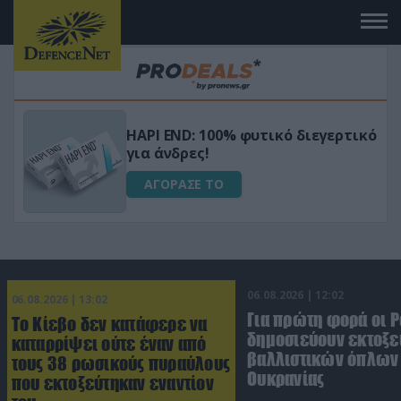
Μεταμόρφωσε τον κήπο σου με το
ικό
Ultra Box Μίνι Αλυσοπρίονο με
μπαταρία λιθίου
ΑΓΟΡΑΣΕ ΤΟ
06.08.2026 | 12:02
06.08.2026 | 13:02
Για πρώτη φορά οι 
Το Κίεβο δεν κατάφερε να
δημοσιεύουν εκτοξε
καταρρίψει ούτε έναν από
βαλλιστικών όπλων 
τους 38 ρωσικούς πυραύλους
Ουκρανίας
που εκτοξεύτηκαν εναντίον