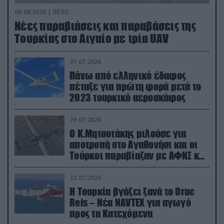
06.08.2026 | 00:02
Νέες παραβιάσεις και παραβάσεις της
Τουρκίας στο Αιγαίο με τρία UAV
31.07.2026
Πάνω από ελληνικό έδαφος
πέταξε για πρώτη φορά μετά το
2023 τουρκικό αεροσκάφος
29.07.2026
Ο Κ.Μητσοτάκης μιλούσε για
αποτροπή στο Αγαθονήσι και οι
Τούρκοι παραβίαζαν με ΑΦΝΣ και
drone
22.07.2026
Η Τουρκία βγάζει ξανά το Oruc
Reis – Νέα NAVTEX για αγωγό
προς τα Κατεχόμενα