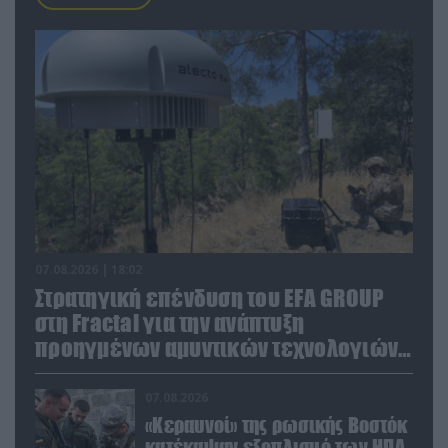
07.08.2026 | 18:02
Στρατηγική επένδυση του EFA GROUP
στη Fractal για την ανάπτυξη
προηγμένων αμυντικών τεχνολογιών
σε Ελλάδα και Κύπρο
07.08.2026
«Κεραυνοί» της ρωσικής Βοστόκ
κατέκαψαν εξοπλισμό των ΗΠΑ