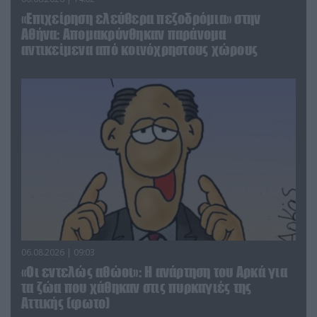
«Επιχείρηση ελεύθερα πεζοδρόμια» στην
Αθήνα: Απομακρύνθηκαν παράνομα
αντικείμενα από κοινόχρηστους χώρους
06.08.2026 | 09:03
«Οι εντελώς αθώοι»: Η ανάρτηση του Αρκά για
τα ζώα που χάθηκαν στις πυρκαγιές της
Αττικής (φωτο)