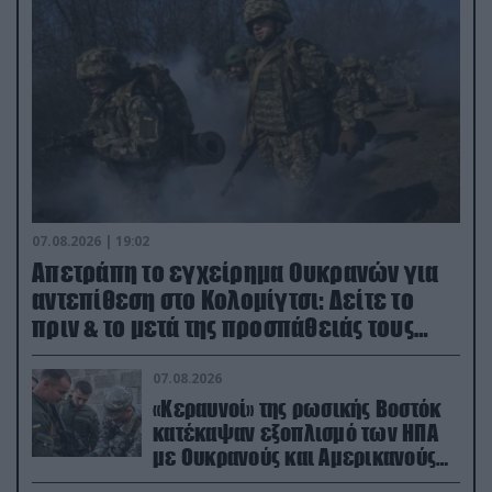
07.08.2026 | 19:02
Απετράπη το εγχείρημα Ουκρανών για
αντεπίθεση στο Κολομίγτσι: Δείτε το
πριν & το μετά της προσπάθειάς τους
(βίντεο)
07.08.2026
«Κεραυνοί» της ρωσικής Βοστόκ
κατέκαψαν εξοπλισμό των ΗΠΑ
με Ουκρανούς και Αμερικανούς
μισθοφόρους – Δείτε βίντεο