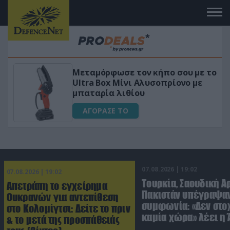
Μεταμόρφωσε τον κήπο σου με το
ικό
Ultra Box Μίνι Αλυσοπρίονο με
μπαταρία λιθίου
ΑΓΟΡΑΣΕ ΤΟ
07.08.2026 | 19:02
07.08.2026 | 19:02
Τουρκία, Σαουδική Α
Απετράπη το εγχείρημα
Πακιστάν υπέγραψαν
Ουκρανών για αντεπίθεση
συμφωνία: «Δεν στο
στο Κολομίγτσι: Δείτε το πριν
καμία χώρα» λέει η
& το μετά της προσπάθειάς