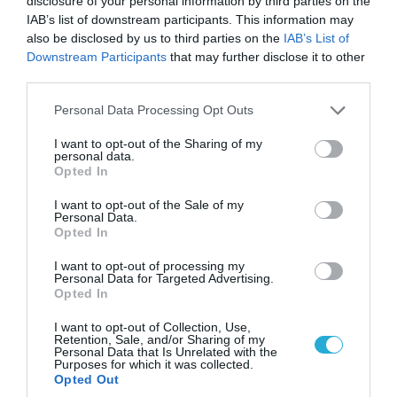
disclosure of your personal information by third parties on the
IAB’s list of downstream participants. This information may
also be disclosed by us to third parties on the
IAB’s List of
Downstream Participants
that may further disclose it to other
third parties.
Please note that this website/app uses one or more Google
Personal Data Processing Opt Outs
services and may gather and store information including but
not limited to your visit or usage behaviour. You may click to
I want to opt-out of the Sharing of my
personal data.
grant or deny consent to Google and its third-party tags to
Opted In
use your data for below specified purposes in below Google
consent section.
07.08.2026 | 16:02
I want to opt-out of the Sale of my
Personal Data.
Φορτηγό μεταφέρει πτερύγιο
Opted In
ανεμογεννήτριας αλλά… το δυσκολεύουν τα
δένδρα! (βίντεο)
I want to opt-out of processing my
Personal Data for Targeted Advertising.
Opted In
I want to opt-out of Collection, Use,
Retention, Sale, and/or Sharing of my
Personal Data that Is Unrelated with the
Purposes for which it was collected.
Opted Out