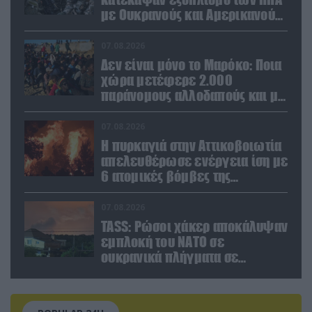
με Ουκρανούς και Αμερικανούς
μισθοφόρους – Δείτε βίντεο
07.08.2026
Δεν είναι μόνο το Μαρόκο: Ποια
χώρα μετέφερε 2.000
παράνομους αλλοδαπούς και με
ναρκωτικά στην Ισπανία
(βίντεο)
07.08.2026
Η πυρκαγιά στην Αττικοβοιωτία
απελευθέρωσε ενέργεια ίση με
6 ατομικές βόμβες της
Χιροσίμα!
07.08.2026
TASS: Ρώσοι χάκερ αποκάλυψαν
εμπλοκή του ΝΑΤΟ σε
ουκρανικά πλήγματα σε
στόχους στο ρωσικό έδαφος!