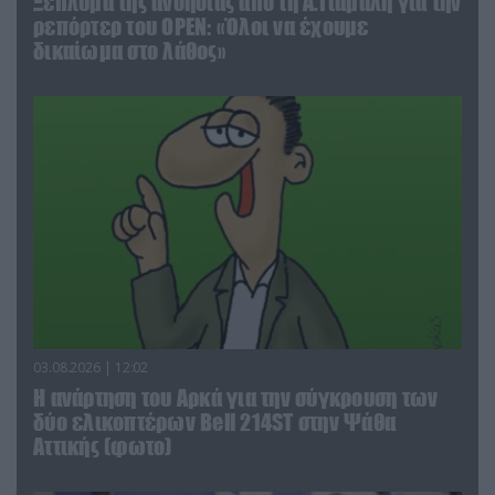
Ξέπλυμα της ανοησίας από τη Α.Γιάμαλη για την
ρεπόρτερ του ΟΡΕΝ: «Όλοι να έχουμε
δικαίωμα στο λάθος»
03.08.2026 | 12:02
Η ανάρτηση του Αρκά για την σύγκρουση των
δύο ελικοπτέρων Bell 214ST στην Ψάθα
Αττικής (φωτο)