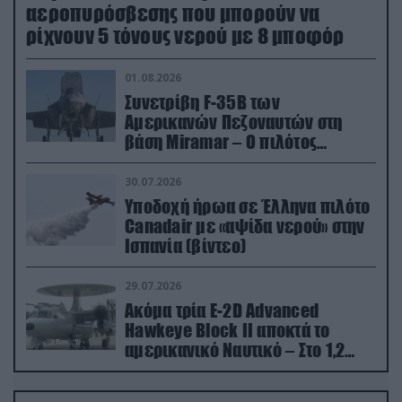
αεροπυρόσβεσης που μπορούν να
ρίχνουν 5 τόνους νερού με 8 μποφόρ
01.08.2026
Συνετρίβη F-35B των
Αμερικανών Πεζοναυτών στη
βάση Miramar – Ο πιλότος
εκτινάχθηκε εγκαίρως
30.07.2026
Υποδοχή ήρωα σε Έλληνα πιλότο
Canadair με «αψίδα νερού» στην
Ισπανία (βίντεο)
29.07.2026
Ακόμα τρία E-2D Advanced
Hawkeye Block II αποκτά το
αμερικανικό Ναυτικό – Στο 1,2
δισ.δολάρια το κόστος