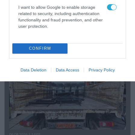
I want to allow Google to enable storage
related to security, including authentication
07.08.2026 | 08:02
functionality and fraud prevention, and other
Οι ρωσικές δυνάμεις απέχουν μόλις 5 χλμ.
user protection.
από Σλαβιάνσκ και Κραματόρσκ στο Ντονέτσκ
CONFIRM
ΠΟΛΙΤΙΚΗ
Data Deletion
Data Access
Privacy Policy
06.08.2026 | 14:02