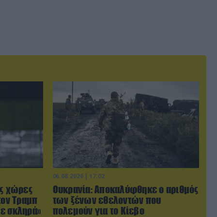
06.08.2026 | 17:02
ις χώρες
Ουκρανία: Αποκαλύφθηκε ο αριθμός
τον Τραμπ
των ξένων εθελοντών που
με σκληρά»
πολεμούν για το Κίεβο