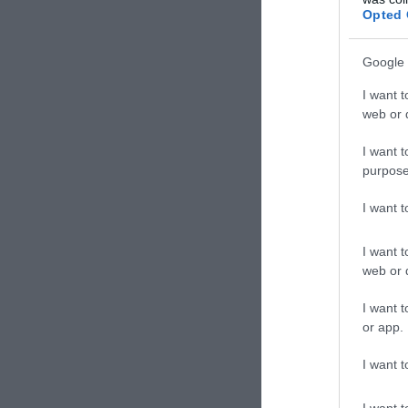
Opted 
Google 
I want t
web or d
I want t
purpose
I want 
I want t
web or d
I want t
or app.
ΣΧΟΛΙΑΣΤΕ Τ
I want t
I want t