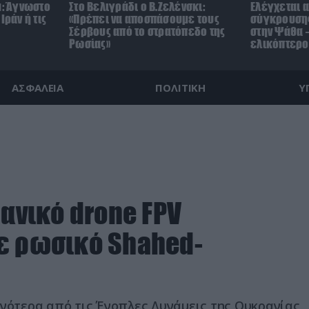
μ: Άγνωστο
Στο Βελιγράδι ο Β.Ζελένσκι:
Ελέγχεται α
Ιράν ή τις
«Πρέπει να αποσπάσουμε τους
σύγκρουσης
Σέρβους από το στρατόπεδο της
στην Ψάθα –
Ρωσίας»
ελικόπτερο
ΑΣΦΑΛΕΙΑ
ΠΟΛΙΤΙΚΗ
Υ
ρανικό drone FPV
ε ρωσικό Shahed-
χνότερα από τις Ένοπλες Δυνάμεις της Ουκρανίας