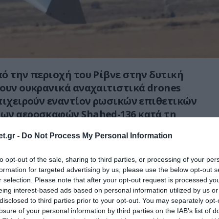
ό την περιοχή του Ρίβνε στην δυτική
ουν ουκρανικά αναχαιτιστικά drones
πιχειρούν εναντίον ρωσικών επιθετικών
ων αεροσκαφών Shahed-136 κατά τη
ρινής επιδρομής
.
t.gr -
Do Not Process My Personal Information
ίνονται FPV drones των ουκρανικών
to opt-out of the sale, sharing to third parties, or processing of your per
σεγγίζουν τα Shahed σε μεγάλο ύψος και να
formation for targeted advertising by us, please use the below opt-out s
ευθείας μαζί τους, επιχειρώντας να τα
r selection. Please note that after your opt-out request is processed y
ιν φτάσουν στους στόχους τους.
eing interest-based ads based on personal information utilized by us or
disclosed to third parties prior to your opt-out. You may separately opt-
inian FPV interceptors slamming into Russian
losure of your personal information by third parties on the IAB’s list of