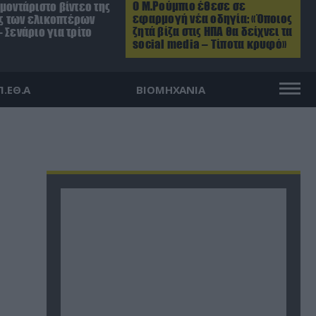
Ο Μ.Ρούμπιο έθεσε σε
μοντάριστο βίντεο της
εφαρμογή νέα οδηγία: «Όποιος
 των ελικοπτέρων
ζητά βίζα στις ΗΠΑ θα δείχνει τα
 Σενάριο για τρίτο
social media – Τίποτα κρυφό»
Π.ΕΘ.Α
ΒΙΟΜΗΧΑΝΙΑ