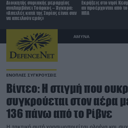
Διοικητής συριακής μεραρχίας
Εκρήξεις στο νησί Κεσ
αναλαμβάνει Τούρκος – Άγκυρα:
αν προέρχονται από το 
«Απειλές κατά της Συρίας είναι σαν
ΗΠΑ
να απειλούν εμάς»
ΑΜΥΝΑ
ΕΝΟΠΛΕΣ ΣΥΓΚΡΟΥΣΕΙΣ
Βίντεο: H στιγμή που ουκ
συγκρούεται στον αέρα μ
136 πάνω από το Ρίβνε
Η τακτική αυτή χρησιμοποιείται ολοένα και συ