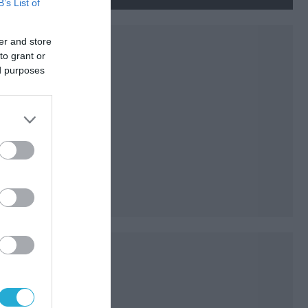
νεκρούς και τραυματίες
B’s List of
(βίντεο)
er and store
to grant or
ed purposes