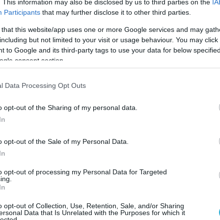
. This information may also be disclosed by us to third parties on the
IA
36 attack drones over Rivne yesterday.
Participants
that may further disclose it to other third parties.
pic.twitter.com/4ITiypXQ6A
 that this website/app uses one or more Google services and may gath
including but not limited to your visit or usage behaviour. You may click 
chnical (@Osinttechnical)
May 14, 2026
 to Google and its third-party tags to use your data for below specifi
ogle consent section.
χρησιμοποιείται ολοένα και συχνότερα από
άμεις της Ουκρανίας, καθώς θεωρείται
l Data Processing Opt Outs
και πιο άμεση λύση απέναντι στις μαζικές
.
o opt-out of the Sharing of my personal data.
In
ίβνε αποτέλεσε στόχο ρωσικών επιδρομών με
, στο πλαίσιο των συνεχιζόμενων επιθέσεων
o opt-out of the Sale of my Personal Data.
In
ν υποδομών και στρατηγικών εγκαταστάσεων.
που χρησιμοποιούνται εκτεταμένα από τη
to opt-out of processing my Personal Data for Targeted
ing.
ωστά για το χαμηλό κόστος παραγωγής και τη
In
λήττουν στόχους σε μεγάλες αποστάσεις.
o opt-out of Collection, Use, Retention, Sale, and/or Sharing
ersonal Data that Is Unrelated with the Purposes for which it
lected.