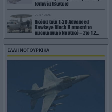
Ισπανία (βίντεο)
29.07.2026
Ακόμα τρία E-2D Advanced
Hawkeye Block II αποκτά το
αμερικανικό Ναυτικό – Στο 1,2
δισ.δολάρια το κόστος
ΕΛΛΗΝΟΤΟΥΡΚΙΚΑ