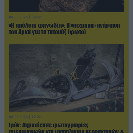
08.08.2026 | 09:02
«Η απόλυτη τραγωδία»: Η «αιχμηρή» ανάρτηση
του Αρκά για τα τατουάζ (φωτο)
08.08.2026 | 12:02
Ιράν: Δημοσίευσε φωτογραφίες
αμερικανικών και ισραηλινών αεροσκαφών &