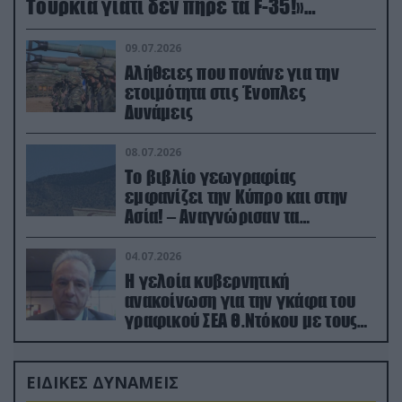
Τουρκία γιατί δεν πήρε τα F-35!»
(βίντεο)
09.07.2026
Αλήθειες που πονάνε για την
ετοιμότητα στις Ένοπλες
Δυνάμεις
08.07.2026
Το βιβλίο γεωγραφίας
εμφανίζει την Κύπρο και στην
Ασία! – Αναγνώρισαν τα
κατεχόμενα; (φωτο)
04.07.2026
Η γελοία κυβερνητική
ανακοίνωση για την γκάφα του
γραφικού ΣΕΑ Θ.Ντόκου με τους
Ρώσους φαρσέρ
ΕΙΔΙΚΕΣ ΔΥΝΑΜΕΙΣ