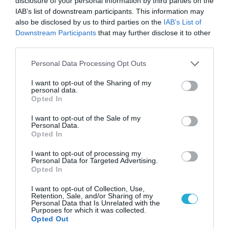
disclosure of your personal information by third parties on the
IAB’s list of downstream participants. This information may
also be disclosed by us to third parties on the
IAB’s List of
Downstream Participants
that may further disclose it to other
third parties.
Please note that this website/app uses one or more Google
Personal Data Processing Opt Outs
services and may gather and store information including but
not limited to your visit or usage behaviour. You may click to
I want to opt-out of the Sharing of my
personal data.
grant or deny consent to Google and its third-party tags to
08.08.2026 | 09:02
Opted In
use your data for below specified purposes in below Google
«Η απόλυτη τραγωδία»: Η «αιχμηρή» ανάρτηση
consent section.
I want to opt-out of the Sale of my
του Αρκά για τα τατουάζ (φωτο)
Personal Data.
Opted In
I want to opt-out of processing my
Personal Data for Targeted Advertising.
Opted In
I want to opt-out of Collection, Use,
Retention, Sale, and/or Sharing of my
Personal Data that Is Unrelated with the
Purposes for which it was collected.
Opted Out