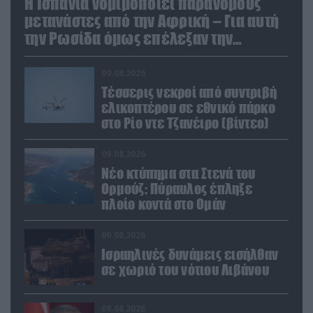
Η Ισπανία νομιμοποιεί παράνομους
μετανάστες από την Αφρική – Για αυτή
την Ρωσίδα όμως επέλεξαν την
απέλαση
09.08.2026
Τέσσερις νεκροί από συντριβή
ελικοπτέρου σε εθνικό πάρκο
στο Ρίο ντε Τζανέιρο (βίντεο)
09.08.2026
Νέο κτύπημα στα Στενά του
Ορμούζ: Πύραυλος έπληξε
πλοίο κοντά στο Ομάν
09.08.2026
Ισραηλινές δυνάμεις εισήλθαν
σε χωριό του νότιου Λιβάνου
09.08.2026