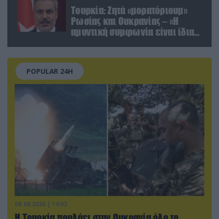
Τουρκία: Ζητά «μορατόριουμ»
Ρωσίας και Ουκρανίας – «Η
αμυντική συμφωνία είναι ίδια
με το άρθρο 5 του ΝΑΤΟ» (upd)
POPULAR 24H
08.08.2026 | 14:02
Η Τουρκία πουλάει στην Ουκρανία όλο το