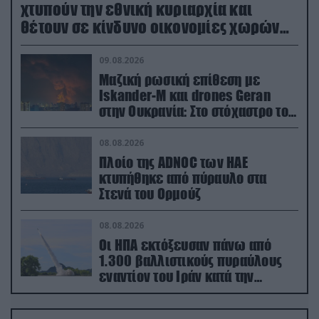
χτυπούν την εθνική κυριαρχία και
θέτουν σε κίνδυνο οικονομίες χωρών
του ΝΑΤΟ
09.08.2026
Μαζική ρωσική επίθεση με
Iskander-M και drones Geran
στην Ουκρανία: Στο στόχαστρο το
εργοστάσιο των Flamingo
08.08.2026
Πλοίο της ADNOC των ΗΑΕ
κτυπήθηκε από πύραυλο στα
Στενά του Ορμούζ
08.08.2026
Οι ΗΠΑ εκτόξευσαν πάνω από
1.300 βαλλιστικούς πυραύλους
εναντίον του Ιράν κατά την
διάρκεια του πολέμου