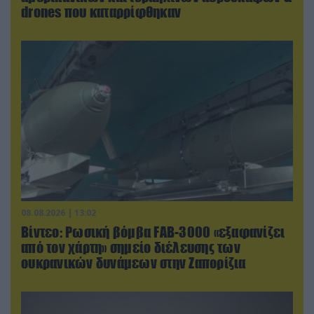
drones που καταρρίφθηκαν
08.08.2026 | 13:02
Βίντεο: Ρωσική βόμβα FAB-3000 «εξαφανίζει
από τον χάρτη» σημείο διέλευσης των
ουκρανικών δυνάμεων στην Ζαπορίζια