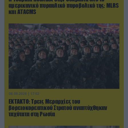
αμερικανικό πυραυλικό πυροβολικό της: MLRS
και ΑΤΑCMS
08.08.2026 | 17:02
ΕΚΤΑΚΤΟ: Τρεις Μεραρχίες του
βορειοκορεατικού Στρατού αναπτύχθηκαν
ταχύτατα στη Ρωσία