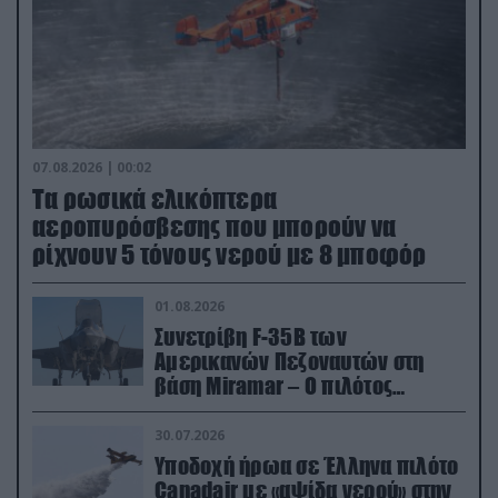
07.08.2026 | 00:02
Τα ρωσικά ελικόπτερα
αεροπυρόσβεσης που μπορούν να
ρίχνουν 5 τόνους νερού με 8 μποφόρ
01.08.2026
Συνετρίβη F-35B των
Αμερικανών Πεζοναυτών στη
βάση Miramar – Ο πιλότος
εκτινάχθηκε εγκαίρως
30.07.2026
Υποδοχή ήρωα σε Έλληνα πιλότο
Canadair με «αψίδα νερού» στην