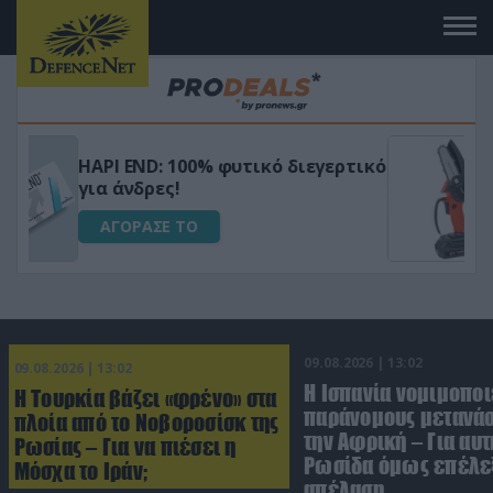
Μεταμόρφωσε τον κήπο σου με το
ικό
Ultra Box Μίνι Αλυσοπρίονο με
μπαταρία λιθίου
ΑΓΟΡΑΣΕ ΤΟ
09.08.2026 | 13:02
09.08.2026 | 13:02
Η Ισπανία νομιμοποι
Η Τουρκία βάζει «φρένο» στα
παράνομους μετανάσ
πλοία από το Νοβοροσίσκ της
την Αφρική – Για αυτ
Ρωσίας – Για να πιέσει η
Ρωσίδα όμως επέλεξ
Μόσχα το Ιράν;
απέλαση