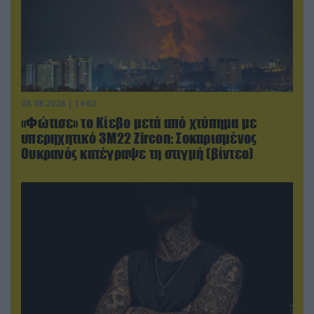
08.08.2026 | 14:02
«Φώτισε» το Κίεβο μετά από χτύπημα με
υπερηχητικό 3M22 Zircon: Σοκαρισμένος
Ουκρανός κατέγραψε τη στιγμή (βίντεο)