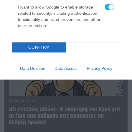
«Επιχείρηση ελεύθερα πεζοδρόμια» στην
I want to allow Google to enable storage
Αθήνα: Απομακρύνθηκαν παράνομα
related to security, including authentication
αντικείμενα από κοινόχρηστους χώρους
functionality and fraud prevention, and other
user protection.
CONFIRM
Data Deletion
Data Access
Privacy Policy
06.08.2026 | 09:03
«Οι εντελώς αθώοι»: Η ανάρτηση του Αρκά για
τα ζώα που χάθηκαν στις πυρκαγιές της
Αττικής (φωτο)