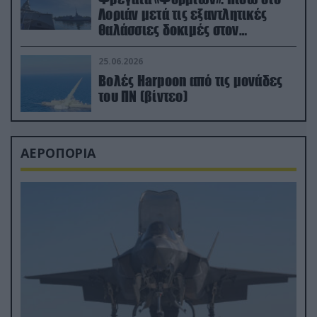
Λοριάν μετά τις εξαντλητικές
θαλάσσιες δοκιμές στον
απαιτητικό Βισκαϊκό
25.06.2026
Βολές Harpoon από τις μονάδες
του ΠΝ (βίντεο)
ΑΕΡΟΠΟΡΙΑ