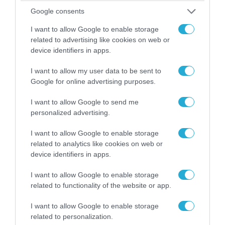
06.08.2026 | 09:03
Google consents
«Οι εντελώς αθώοι»: Η ανάρτηση του Αρκά για
τα ζώα που χάθηκαν στις πυρκαγιές της
I want to allow Google to enable storage
Αττικής (φωτο)
related to advertising like cookies on web or
device identifiers in apps.
I want to allow my user data to be sent to
Google for online advertising purposes.
I want to allow Google to send me
personalized advertising.
I want to allow Google to enable storage
related to analytics like cookies on web or
device identifiers in apps.
I want to allow Google to enable storage
04.08.2026 | 15:02
related to functionality of the website or app.
Αυτή την ώρα το τελευταίο «αντίο» στον πρώην
υπουργό Ι.Βαρβιτσιώτη (φωτο)
I want to allow Google to enable storage
related to personalization.