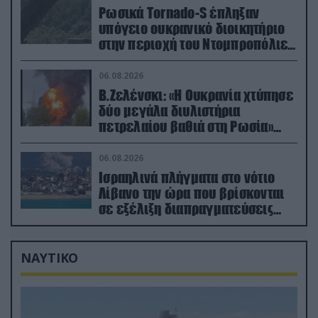
Ρωσικά Tornado-S έπληξαν
υπόγειο ουκρανικό διοικητήριο
στην περιοχή του Ντομπροπόλιε
(βίντεο)
06.08.2026
Β.Ζελένσκι: «Η Ουκρανία χτύπησε
δύο μεγάλα διυλιστήρια
πετρελαίου βαθιά στη Ρωσία»
(βίντεο)
06.08.2026
Ισραηλινά πλήγματα στο νότιο
Λίβανο την ώρα που βρίσκονται
σε εξέλιξη διαπραγματεύσεις
στην Ρώμη
ΝΑΥΤΙΚΟ