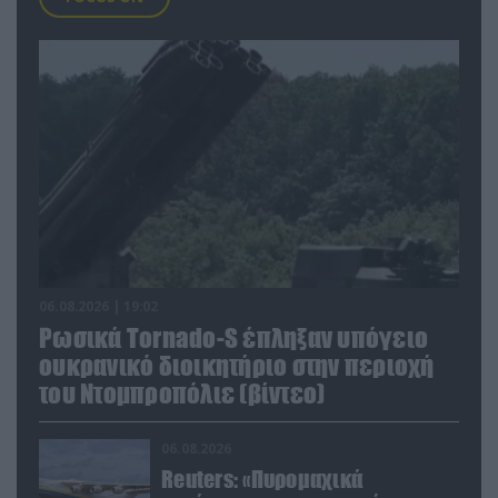
06.08.2026 | 19:02
Ρωσικά Tornado-S έπληξαν υπόγειο
ουκρανικό διοικητήριο στην περιοχή
του Ντομπροπόλιε (βίντεο)
06.08.2026
Reuters: «Πυρομαχικά