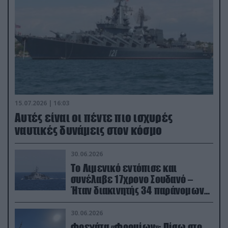
15.07.2026 | 16:03
Aυτές είναι οι πέντε πιο ισχυρές
ναυτικές δυνάμεις στον κόσμο
30.06.2026
Το Λιμενικό εντόπισε και
συνέλαβε 17χρονο Σουδανό –
Ήταν διακινητής 34 παράνομων
μεταναστών
30.06.2026
Φρεγάτα «Φορμίων»: Πίσω στο