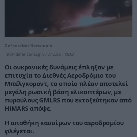
DefenceNet Newsroom
info@defencenet.gr
07.07.2026 | 08:03
Οι ουκρανικές δυνάμεις έπληξαν με
επιτυχία το Διεθνές Αεροδρόμιο του
Μπέλγκοροντ, το οποίο πλέον αποτελεί
μεγάλη ρωσική βάση ελικοπτέρων, με
πυραύλους GMLRS που εκτοξεύτηκαν από
HIMARS απόψε.
Η αποθήκη καυσίμων του αεροδρομίου
φλέγεται.