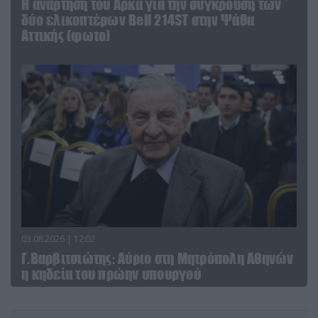
Η ανάρτηση του Αρκά για την σύγκρουση των
δύο ελικοπτέρων Bell 214ST στην Ψάθα
Αττικής (φωτο)
03.08.2026 | 12:02
Γ.Βαρβιτσιώτης: Aύριο στη Μητρόπολη Αθηνών
η κηδεία του πρώην υπουργού