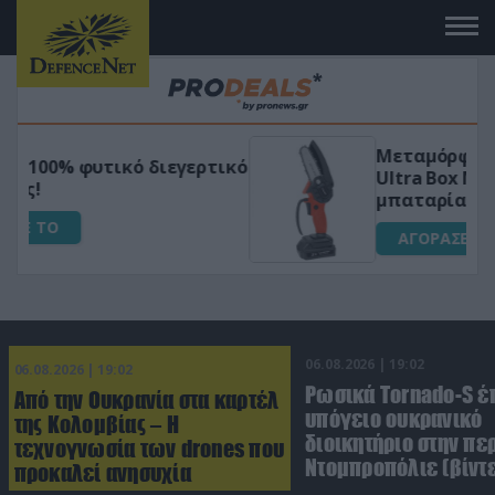
Μεταμόρφωσε τον κήπο σου με το
ικό
Ultra Box Μίνι Αλυσοπρίονο με
μπαταρία λιθίου
ΑΓΟΡΑΣΕ ΤΟ
06.08.2026 | 19:02
06.08.2026 | 19:02
Ρωσικά Tornado-S έ
Από την Ουκρανία στα καρτέλ
υπόγειο ουκρανικό
της Κολομβίας – Η
διοικητήριο στην πε
τεχνογνωσία των drones που
Ντομπροπόλιε (βίντ
προκαλεί ανησυχία