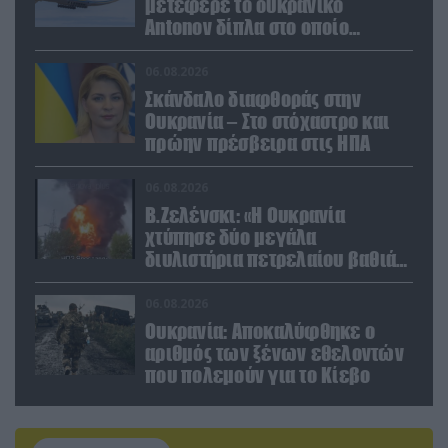
μετέφερε το ουκρανικό
Antonov δίπλα στο οποίο
βρέθηκε το drone στη Λειψία»
06.08.2026
Σκάνδαλο διαφθοράς στην
Ουκρανία – Στο στόχαστρο και
πρώην πρέσβειρα στις ΗΠΑ
06.08.2026
Β.Ζελένσκι: «Η Ουκρανία
χτύπησε δύο μεγάλα
διυλιστήρια πετρελαίου βαθιά
στη Ρωσία» (βίντεο)
06.08.2026
Ουκρανία: Αποκαλύφθηκε ο
αριθμός των ξένων εθελοντών
που πολεμούν για το Κίεβο