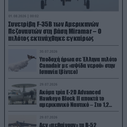
01.08.2026 | 00:02
Συνετρίβη F-35B των Αμερικανών
Πεζοναυτών στη βάση Miramar – Ο
πιλότος εκτινάχθηκε εγκαίρως
30.07.2026
Υποδοχή ήρωα σε Έλληνα πιλότο
Canadair με «αψίδα νερού» στην
Ισπανία (βίντεο)
29.07.2026
Ακόμα τρία E-2D Advanced
Hawkeye Block II αποκτά το
αμερικανικό Ναυτικό – Στο 1,2
δισ.δολάρια το κόστος
29.07.2026
Δεν «πεθαίνουν» τα Β-52