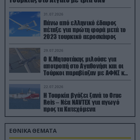
31.07.2026
Πάνω από ελληνικό έδαφος
πέταξε για πρώτη φορά μετά το
2023 τουρκικό αεροσκάφος
29.07.2026
Ο Κ.Μητσοτάκης μιλούσε για
αποτροπή στο Αγαθονήσι και οι
Τούρκοι παραβίαζαν με ΑΦΝΣ και
drone
22.07.2026
Η Τουρκία βγάζει ξανά το Oruc
Reis – Νέα NAVTEX για αγωγό
προς τα Κατεχόμενα
ΕΘΝΙΚΑ ΘΕΜΑΤΑ