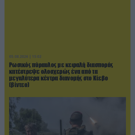
05.08.2026 | 15:02
Ρωσικός πύραυλος με κεφαλή διασποράς
κατέστρεψε ολοσχερώς ένα από τα
μεγαλύτερα κέντρα διανομής στο Κίεβο
(βίντεο)