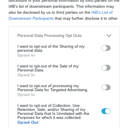
disclosure of your personal information by third parties on the
IAB’s list of downstream participants. This information may
also be disclosed by us to third parties on the
IAB’s List of
Downstream Participants
that may further disclose it to other
third parties.
06.08.2026 | 14:02
«Επιχείρηση ελεύθερα πεζοδρόμια» στην
Please note that this website/app uses one or more Google
Personal Data Processing Opt Outs
Αθήνα: Απομακρύνθηκαν παράνομα
services and may gather and store information including but
αντικείμενα από κοινόχρηστους χώρους
not limited to your visit or usage behaviour. You may click to
I want to opt-out of the Sharing of my
personal data.
grant or deny consent to Google and its third-party tags to
Opted In
use your data for below specified purposes in below Google
consent section.
I want to opt-out of the Sale of my
Personal Data.
Opted In
I want to opt-out of processing my
Personal Data for Targeted Advertising.
Opted In
I want to opt-out of Collection, Use,
Retention, Sale, and/or Sharing of my
Personal Data that Is Unrelated with the
Purposes for which it was collected.
Opted Out