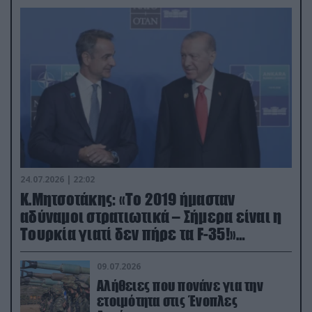
24.07.2026 | 22:02
Κ.Μητσοτάκης: «Το 2019 ήμασταν
αδύναμοι στρατιωτικά – Σήμερα είναι η
Τουρκία γιατί δεν πήρε τα F-35!»
(βίντεο)
09.07.2026
Αλήθειες που πονάνε για την
ετοιμότητα στις Ένοπλες