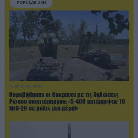
POPULAR 24H
06.08.2026 | 00:02
Θορυβήθηκαν οι Ουκρανοί με τις δηλώσεις
Ρώσου υποπτέραρχου: «S-400 κατέρριψαν 10
MiG-29 σε μόλις μια μέρα!»