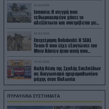
23.04.2026
Ισπανία: Η στιγμή που
τεθωρακισμένο χάνει το
αλεξίπτωτο και συντρίβεται με
ορμή στο έδαφος (βίντεο)
05.04.2026
Επιχείρηση Dehdasht: Η SEAL
Team 6 που είχε εξοντώσει τον
Μπιν Λάντεν ήταν αυτή που
διέσωσε τον πιλότο του F-15
15.02.2026
Καλή θέση της Σχολής Ευελπίδων
σε διαγωνισμό ημιμαραθωνίου
μάχης στον Πολωνία
ΠΥΡΑΥΛΙΚΑ ΣΥΣΤΗΜΑΤΑ