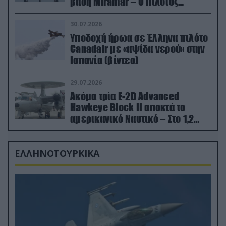
βάση Miramar – Ο πιλότος
εκτινάχθηκε εγκαίρως
30.07.2026
Υποδοχή ήρωα σε Έλληνα πιλότο
Canadair με «αψίδα νερού» στην
Ισπανία (βίντεο)
29.07.2026
Ακόμα τρία E-2D Advanced
Hawkeye Block II αποκτά το
αμερικανικό Ναυτικό – Στο 1,2
δισ.δολάρια το κόστος
ΕΛΛΗΝΟΤΟΥΡΚΙΚΑ