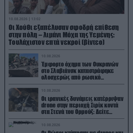
10.08.2026 | 13:02
Οι Χούθι εξαπέλυσαν σφοδρή επίθεση
στην πόλη – λιμάνι Μόχα της Υεμένης:
Toυλάχιστον επτά νεκροί (βίντεο)
10.08.2026
Έμφορτο όχημα των Ουκρανών
στο Σλαβιάνσκ καταστράφηκε
ολοσχερώς από ρωσικό
μαχητικό μέσα στην πόλη!
(βίντεο)
10.08.2026
Οι ιρανικές δυνάμεις κατέρριψαν
drone στην περιοχή Σιρίκ κοντά
στα Στενά του Ορμούζ: Δείτε
βίντεο
10.08.2026