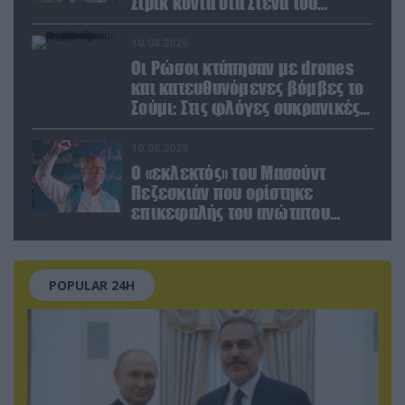
Σιρίκ κοντά στα Στενά του
Ορμούζ: Δείτε βίντεο
10.08.2026
Οι Ρώσοι κτύπησαν με drones
και κατευθυνόμενες βόμβες το
Σούμι: Στις φλόγες ουκρανικές
ενεργειακές εγκαταστάσεις
10.08.2026
Ο «εκλεκτός» του Μασούντ
Πεζεσκιάν που ορίστηκε
επικεφαλής του ανώτατου
οργάνου ασφαλείας του Ιράν
POPULAR 24H