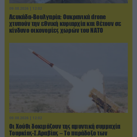
09.08.2026 | 12:02
Λευκάδα-Βουλγαρία: Ουκρανικά drone
χτυπούν την εθνική κυριαρχία και θέτουν σε
κίνδυνο οικονομίες χωρών του ΝΑΤΟ
09.08.2026 | 12:02
Οι Χούθι δοκιμάζουν της αμυντική συμμαχία
Τουρκίας-Σ.Αραβίας – Το παράδοξο των