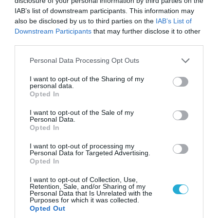
disclosure of your personal information by third parties on the
IAB’s list of downstream participants. This information may
ΠΟΛΙΤΙΚΗ
also be disclosed by us to third parties on the
IAB’s List of
Downstream Participants
that may further disclose it to other
third parties.
Please note that this website/app uses one or more Google
Personal Data Processing Opt Outs
services and may gather and store information including but
not limited to your visit or usage behaviour. You may click to
I want to opt-out of the Sharing of my
personal data.
grant or deny consent to Google and its third-party tags to
Opted In
use your data for below specified purposes in below Google
consent section.
I want to opt-out of the Sale of my
Personal Data.
Opted In
I want to opt-out of processing my
09.08.2026 | 17:02
Personal Data for Targeted Advertising.
Opted In
ΣΥΡΙΖΑ για υποκλοπές: «Το (παρα)κράτος της ΝΔ
έχει συνέχεια και συνέπεια»
I want to opt-out of Collection, Use,
Retention, Sale, and/or Sharing of my
Personal Data that Is Unrelated with the
Purposes for which it was collected.
Opted Out