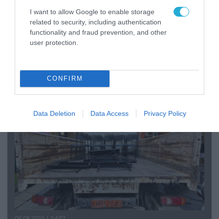
I want to allow Google to enable storage
related to security, including authentication
functionality and fraud prevention, and other
user protection.
07.08.2026 | 20:02
Ο Γιάννης Αλαφούζος «τέλειωσε» τον
Κωνσταντίνο Ζούλα από τον ΣΚΑΪ – Ο λόγος της
απομάκρυνσής του
CONFIRM
Data Deletion
Data Access
Privacy Policy
06.08.2026 | 14:02