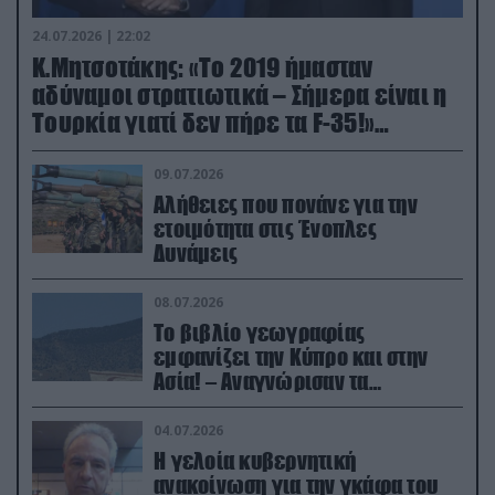
24.07.2026 | 22:02
Κ.Μητσοτάκης: «Το 2019 ήμασταν
αδύναμοι στρατιωτικά – Σήμερα είναι η
Τουρκία γιατί δεν πήρε τα F-35!»
(βίντεο)
09.07.2026
Αλήθειες που πονάνε για την
ετοιμότητα στις Ένοπλες
Δυνάμεις
08.07.2026
Το βιβλίο γεωγραφίας
εμφανίζει την Κύπρο και στην
Ασία! – Αναγνώρισαν τα
κατεχόμενα; (φωτο)
04.07.2026
Η γελοία κυβερνητική
ανακοίνωση για την γκάφα του