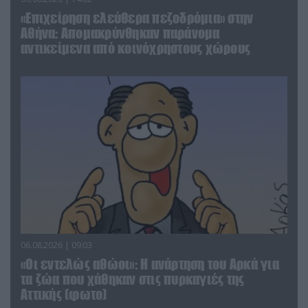
«Επιχείρηση ελεύθερα πεζοδρόμια» στην
Αθήνα: Απομακρύνθηκαν παράνομα
αντικείμενα από κοινόχρηστους χώρους
06.08.2026 | 09:03
«Οι εντελώς αθώοι»: Η ανάρτηση του Αρκά για
τα ζώα που χάθηκαν στις πυρκαγιές της
Αττικής (φωτο)