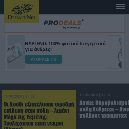
Μεταμόρφωσε τον κήπο σου με το
ικό
Ultra Box Μίνι Αλυσοπρίονο με
μπαταρία λιθίου
ΑΓΟΡΑΣΕ ΤΟ
10.08.2026 | 12:02
10.08.2026 | 13:02
Δανία: Πυροβολισμοί
Οι Χούθι εξαπέλυσαν σφοδρή
πόλη Χόλμπεκ – Ανα
επίθεση στην πόλη – λιμάνι
πολλούς τραυματίες
Μόχα της Υεμένης:
Toυλάχιστον επτά νεκροί