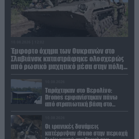
10.08.2026 | 12:02
Έμφορτο όχημα των Ουκρανών στο
Σλαβιάνσκ καταστράφηκε ολοσχερώς
από ρωσικό μαχητικό μέσα στην πόλη!
(βίντεο)
10.08.2026
Ταράχτηκαν στο Βερολίνο:
Drones εμφανίστηκαν πάνω
από στρατιωτική βάση στο
Μέχερνιχ – Γιατί έχει μεγάλη
σημασία
10.08.2026
Οι ιρανικές δυνάμεις
κατέρριψαν drone στην περιοχή