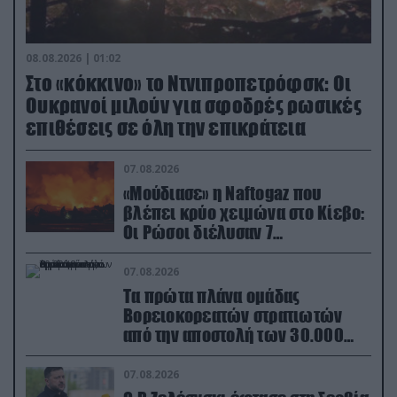
08.08.2026 | 01:02
Στο «κόκκινο» το Ντνιπροπετρόφσκ: Οι
Ουκρανοί μιλούν για σφοδρές ρωσικές
επιθέσεις σε όλη την επικράτεια
07.08.2026
«Μούδιασε» η Naftogaz που
βλέπει κρύο χειμώνα στο Κίεβο:
Οι Ρώσοι διέλυσαν 7
εγκαταστάσεις του ουκρανικού
κολοσσού!
07.08.2026
Τα πρώτα πλάνα ομάδας
Βορειοκορεατών στρατιωτών
από την αποστολή των 30.000
που έφτασαν στη Ρωσία (βίντεο)
07.08.2026