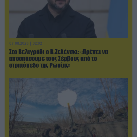
07.08.2026 | 02:02
Στο Βελιγράδι ο Β.Ζελένσκι: «Πρέπει να
αποσπάσουμε τους Σέρβους από το
στρατόπεδο της Ρωσίας»