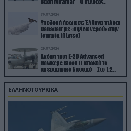
βάση Miramar – Ο πιλότος
εκτινάχθηκε εγκαίρως
30.07.2026
Υποδοχή ήρωα σε Έλληνα πιλότο
Canadair με «αψίδα νερού» στην
Ισπανία (βίντεο)
29.07.2026
Ακόμα τρία E-2D Advanced
Hawkeye Block II αποκτά το
αμερικανικό Ναυτικό – Στο 1,2
δισ.δολάρια το κόστος
ΕΛΛΗΝΟΤΟΥΡΚΙΚΑ