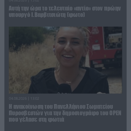
04.08.2026 | 15:02
Αυτή την ώρα το τελευταίο «αντίο» στον πρώην
υπουργό Ι.Βαρβιτσιώτη (φωτο)
04.08.2026 | 13:02
Η ανακοίνωση του Πανελλήνιου Σωματείου
Πυροσβεστών για την δημοσιογράφο του OPEN
που γέλασε στη φωτιά