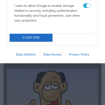
I want to allow Google to enable storage
related to security, including authentication
functionality and fraud prevention, and other
user protection.
CONFIRM
06.08.2026 | 14:02
«Επιχείρηση ελεύθερα πεζοδρόμια» στην
Αθήνα: Απομακρύνθηκαν παράνομα
Data Deletion
Data Access
Privacy Policy
αντικείμενα από κοινόχρηστους χώρους