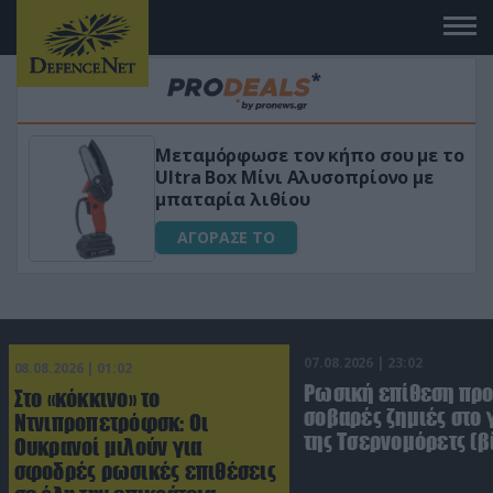
 το
«Μαγική» φόρμουλα τριβόλι + VIP
για αύξηση της λίμπιντο
ΑΓΟΡΑΣΕ ΤΟ
07.08.2026 | 23:02
08.08.2026 | 01:02
Ρωσική επίθεση πρ
Στο «κόκκινο» το
σοβαρές ζημιές στο
Ντνιπροπετρόφσκ: Οι
της Τσερνομόρετς (β
Ουκρανοί μιλούν για
σφοδρές ρωσικές επιθέσεις