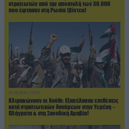
στρατιωτών από την αποστολή των 30.000
που έφτασαν στη Ρωσία (βίντεο)
07.08.2026 | 08:02
Κλιμακώνουν οι Χούθι: Eξαπέλυσαν επιθέσεις
κατά στρατιωτικών δυνάμεων στην Υεμένη –
Πλήγματα & στη Σαουδική Αραβία!