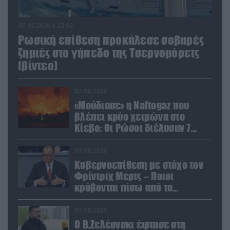
07.08.2026 | 23:02
Ρωσική επίθεση προκάλεσε σοβαρές
ζημιές στο γήπεδο της Τσερνομόρετς
(βίντεο)
07.08.2026
«Μούδιασε» η Naftogaz που
βλέπει κρύο χειμώνα στο
Κίεβο: Οι Ρώσοι διέλυσαν 7
εγκαταστάσεις του ουκρανικού
κολοσσού!
07.08.2026
Κυβερνοεπίθεση με στόχο τον
Φρίντριχ Μερτς – Ποιοι
κρύβονται πίσω από το
παραποιημένο βίντεο
07.08.2026
Ο Β.Ζελέσνσκι έφτασε στη