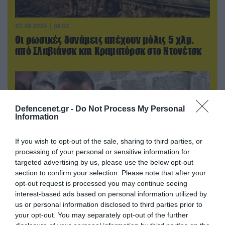
07.08.2026 | 08:02
Οι ρωσικές δυνάμεις απέχουν μόλις 5 χλμ.
από Σλαβιάνσκ και Κραματόρσκ στο Ντονέτσκ
Defencenet.gr -
Do Not Process My Personal
Information
If you wish to opt-out of the sale, sharing to third parties, or
processing of your personal or sensitive information for
targeted advertising by us, please use the below opt-out
section to confirm your selection. Please note that after your
opt-out request is processed you may continue seeing
interest-based ads based on personal information utilized by
07.08.2026 | 18:02
us or personal information disclosed to third parties prior to
«Κεραυνοί» της ρωσικής Βοστόκ κατέκαψαν
your opt-out. You may separately opt-out of the further
εξοπλισμό των ΗΠΑ με Ουκρανούς και