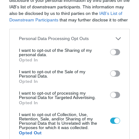
disclosure of your personal information by third parties on the
Αμερικανούς μισθοφόρους – Δείτε βίντεο
IAB’s list of downstream participants. This information may
also be disclosed by us to third parties on the
IAB’s List of
Downstream Participants
that may further disclose it to other
third parties.
Please note that this website/app uses one or more Google
Personal Data Processing Opt Outs
services and may gather and store information including but
not limited to your visit or usage behaviour. You may click to
I want to opt-out of the Sharing of my
personal data.
grant or deny consent to Google and its third-party tags to
Opted In
use your data for below specified purposes in below Google
consent section.
I want to opt-out of the Sale of my
Personal Data.
Opted In
07.08.2026 | 19:02
I want to opt-out of processing my
Personal Data for Targeted Advertising.
Απετράπη το εγχείρημα Ουκρανών για
Opted In
αντεπίθεση στο Κολομίγτσι: Δείτε το πριν & το
μετά της προσπάθειάς τους (βίντεο)
I want to opt-out of Collection, Use,
Retention, Sale, and/or Sharing of my
Personal Data that Is Unrelated with the
Purposes for which it was collected.
Opted Out
ΠΟΛΙΤΙΚΗ