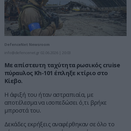
DefenceNet Newsroom
info@defencenet.gr
02.06.2026 | 20:03
Mε απίστευτη ταχύτητα ρωσικός cruise
πύραυλος Kh-101 έπληξε κτίριο στο
Κίεβο.
Η άφιξή του ήταν αστραπιαία, με
αποτέλεσμα να ισοπεδώσει ό,τι βρήκε
μπροστά του.
Δεκάδες εκρήξεις αναφέρθηκαν σε όλο το