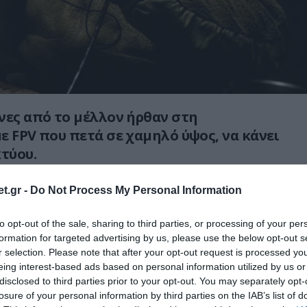
νες από το μέλλον ήρθαν στη
ε FPV
που πετά σε χαμηλό ύψος, να κάνει
κτύου.
άνα διακρίνεται ένα ΜΕΑ των ρωσικών
t.gr -
Do Not Process My Personal Information
ίται στη Χερσώνα εν μέσω «νεκρικής σιγής».
to opt-out of the sale, sharing to third parties, or processing of your per
formation for targeted advertising by us, please use the below opt-out s
r selection. Please note that after your opt-out request is processed y
ic FPV drone flying very low through a street in
eing interest-based ads based on personal information utilized by us or
disclosed to third parties prior to your opt-out. You may separately opt-
the Ukrainian city of Kherson.
losure of your personal information by third parties on the IAB’s list of