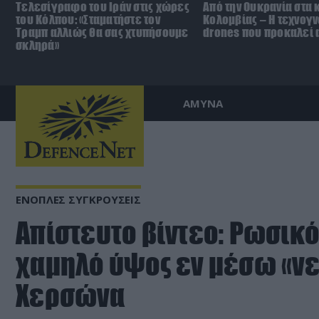
Τελεσίγραφο του Ιράν στις χώρες
Από την Ουκρανία στα 
του Κόλπου: «Σταματήστε τον
Κολομβίας – Η τεχνογ
Τραμπ αλλιώς θα σας χτυπήσουμε
drones που προκαλεί 
σκληρά»
ΑΜΥΝΑ
ΕΝΟΠΛΕΣ ΣΥΓΚΡΟΥΣΕΙΣ
Απίστευτο βίντεο: Ρωσικό 
χαμηλό ύψος εν μέσω «νε
Χερσώνα