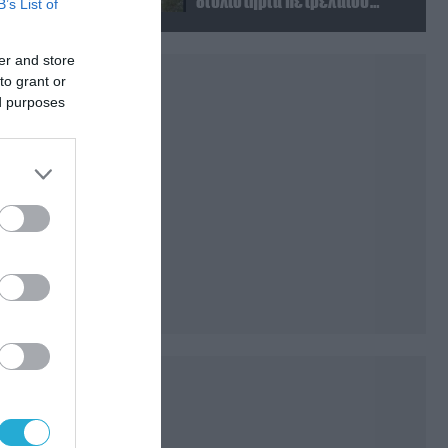
διυλιστήρια πετρελαίου
B’s List of
βαθιά στη Ρωσία» (βίντεο)
er and store
to grant or
ed purposes