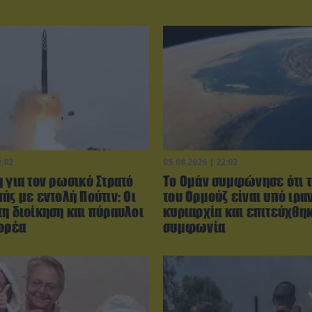
0:02
05.08.2026 | 22:02
 για τον ρωσικό Στρατό
Το Ομάν συμφώνησε ότι τ
άς με εντολή Πούτιν: Οι
του Ορμούζ είναι υπό ιρα
τη διοίκηση και πύραυλοι
κυριαρχία και επιτεύχθη
Κορέα
συμφωνία