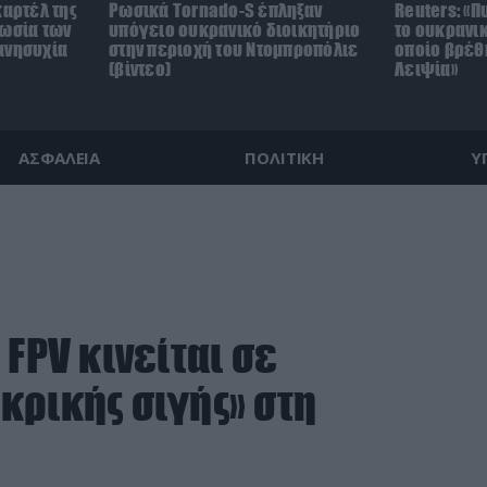
καρτέλ της
Ρωσικά Tornado-S έπληξαν
Reuters: «
νωσία των
υπόγειο ουκρανικό διοικητήριο
το ουκρανικ
ανησυχία
στην περιοχή του Ντομπροπόλιε
οποίο βρέθ
(βίντεο)
Λειψία»
ΑΣΦΑΛΕΙΑ
ΠΟΛΙΤΙΚΗ
Υ
FPV κινείται σε
κρικής σιγής» στη