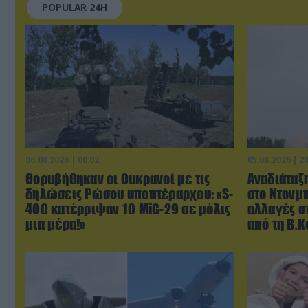
POPULAR 24H
06.08.2026 | 00:02
05.08.2026 | 2
Θορυβήθηκαν οι Ουκρανοί με τις
Αναδιάταξη
δηλώσεις Ρώσου υποπτέραρχου: «S-
στο Ντονμπ
400 κατέρριψαν 10 MiG-29 σε μόλις
αλλαγές σ
μια μέρα!»
από τη Β.