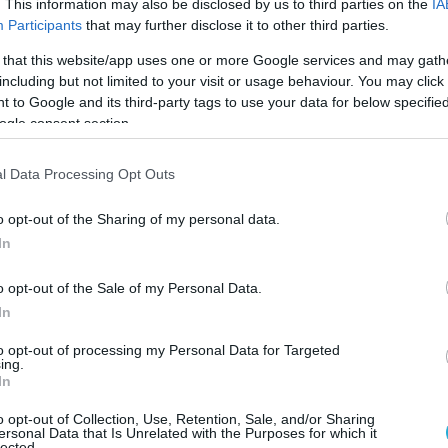
. This information may also be disclosed by us to third parties on the
IA
ty is under constant threat of Russian drone
Participants
that may further disclose it to other third parties.
cluding on civilian targets and ambulances.
 that this website/app uses one or more Google services and may gath
pic.twitter.com/c1mqJ9y8ZW
including but not limited to your visit or usage behaviour. You may click 
 to Google and its third-party tags to use your data for below specifi
 & Military News) (@Archer83Able)
June 3, 2026
ogle consent section.
ψε τα απίθανα πλάνα με το κινητό του.
l Data Processing Opt Outs
αδραματίσει μείζονα ρόλο στον
o opt-out of the Sharing of my personal data.
πόλεμο, καθώς συνιστούν φθηνού κόστους
In
τικής σημασίας drones.
o opt-out of the Sale of my Personal Data.
In
to opt-out of processing my Personal Data for Targeted
ing.
In
o opt-out of Collection, Use, Retention, Sale, and/or Sharing
ersonal Data that Is Unrelated with the Purposes for which it
lected.