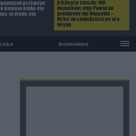
Η Β.Κορέα έστειλε 160
Πυρομαχικά μετέφερε
πυραύλους στην Ρωσία να
ό Antonov δίπλα στο
χτυπήσουν την Ουκρανία –
ηκε το drone στη
Θέλει να εκπαιδευτεί σε νέο
δόγμα
Π.ΕΘ.Α
ΒΙΟΜΗΧΑΝΙΑ