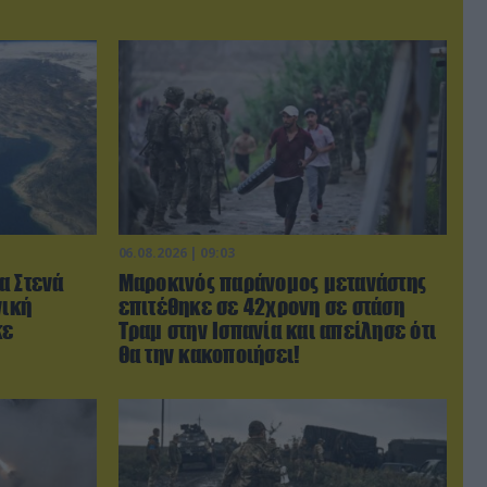
06.08.2026 | 09:03
α Στενά
Μαροκινός παράνομος μετανάστης
νική
επιτέθηκε σε 42χρονη σε στάση
κε
Τραμ στην Ισπανία και απείλησε ότι
θα την κακοποιήσει!