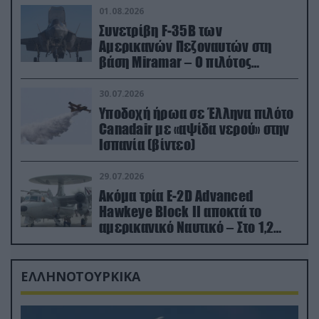
01.08.2026
Συνετρίβη F-35B των
Αμερικανών Πεζοναυτών στη
βάση Miramar – Ο πιλότος
εκτινάχθηκε εγκαίρως
30.07.2026
Υποδοχή ήρωα σε Έλληνα πιλότο
Canadair με «αψίδα νερού» στην
Ισπανία (βίντεο)
29.07.2026
Ακόμα τρία E-2D Advanced
Hawkeye Block II αποκτά το
αμερικανικό Ναυτικό – Στο 1,2
δισ.δολάρια το κόστος
ΕΛΛΗΝΟΤΟΥΡΚΙΚΑ