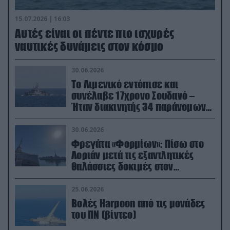
15.07.2026 | 16:03
Aυτές είναι οι πέντε πιο ισχυρές
ναυτικές δυνάμεις στον κόσμο
30.06.2026
Το Λιμενικό εντόπισε και
συνέλαβε 17χρονο Σουδανό –
Ήταν διακινητής 34 παράνομων
μεταναστών
30.06.2026
Φρεγάτα «Φορμίων»: Πίσω στο
Λοριάν μετά τις εξαντλητικές
θαλάσσιες δοκιμές στον
απαιτητικό Βισκαϊκό
25.06.2026
Βολές Harpoon από τις μονάδες
του ΠΝ (βίντεο)