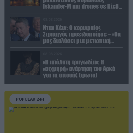
Iskander-M και drones σε Κίεβο
και Ντνιπροπετρόφσκ: Ισχυρές
εκρήξεις
08.08.2026
Νταν Κέιν: Ο κορυφαίος
Στρατηγός προειδοποίησε – «Θα
μας διαλύσει μια μετωπική
σύγκρουση με το Ιράν» – Τι
πρότεινε
08.08.2026
«Η απόλυτη τραγωδία»: Η
«αιχμηρή» ανάρτηση του Αρκά
για τα τατουάζ (φωτο)
POPULAR 24H