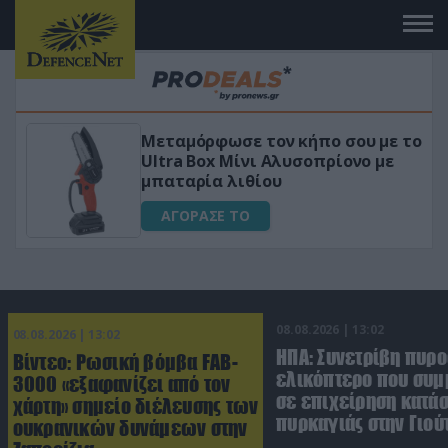
 το
«Μαγική» φόρμουλα τριβόλι + VIP
για αύξηση της λίμπιντο
ΑΓΟΡΑΣΕ ΤΟ
08.08.2026 | 13:02
08.08.2026 | 13:02
ΗΠΑ: Συνετρίβη πυρ
Βίντεο: Ρωσική βόμβα FAB-
ελικόπτερο που συμ
3000 «εξαφανίζει από τον
σε επιχείρηση κατά
χάρτη» σημείο διέλευσης των
πυρκαγιάς στην Γιού
ουκρανικών δυνάμεων στην