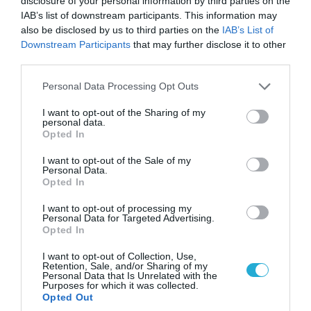
αντεπίθεση στο Κολομίγτσι: Δείτε το πριν & το
disclosure of your personal information by third parties on the
μετά της προσπάθειάς τους (βίντεο)
IAB’s list of downstream participants. This information may
also be disclosed by us to third parties on the
IAB’s List of
Downstream Participants
that may further disclose it to other
third parties.
ΠΟΛΙΤΙΚΗ
Please note that this website/app uses one or more Google
Personal Data Processing Opt Outs
services and may gather and store information including but
not limited to your visit or usage behaviour. You may click to
I want to opt-out of the Sharing of my
personal data.
grant or deny consent to Google and its third-party tags to
Opted In
use your data for below specified purposes in below Google
consent section.
I want to opt-out of the Sale of my
Personal Data.
Opted In
I want to opt-out of processing my
Personal Data for Targeted Advertising.
Opted In
I want to opt-out of Collection, Use,
08.08.2026 | 09:02
Retention, Sale, and/or Sharing of my
Personal Data that Is Unrelated with the
«Η απόλυτη τραγωδία»: Η «αιχμηρή» ανάρτηση
Purposes for which it was collected.
του Αρκά για τα τατουάζ (φωτο)
Opted Out