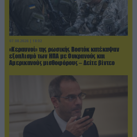
07.08.2026 | 18:02
«Κεραυνοί» της ρωσικής Βοστόκ κατέκαψαν
εξοπλισμό των ΗΠΑ με Ουκρανούς και
Αμερικανούς μισθοφόρους – Δείτε βίντεο