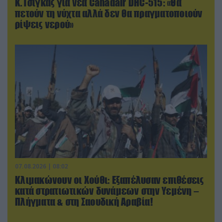
Κ.Τσίγκας για νέα Canadair DHC-515: «Θα
πετούν τη νύχτα αλλά δεν θα πραγματοποιούν
ρίψεις νερού»
07.08.2026 | 08:02
Κλιμακώνουν οι Χούθι: Eξαπέλυσαν επιθέσεις
κατά στρατιωτικών δυνάμεων στην Υεμένη –
Πλήγματα & στη Σαουδική Αραβία!