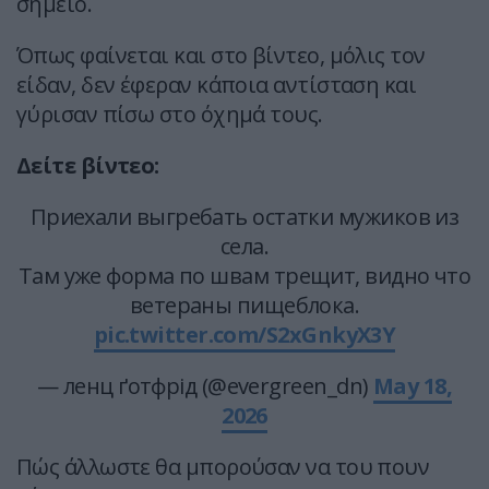
σημείο.
Όπως φαίνεται και στο βίντεο, μόλις τον
είδαν, δεν έφεραν κάποια αντίσταση και
γύρισαν πίσω στο όχημά τους.
Δείτε βίντεο:
Приехали выгребать остатки мужиков из
села.
Там уже форма по швам трещит, видно что
ветераны пищеблока.
pic.twitter.com/S2xGnkyX3Y
— ленц ґотфрід (@evergreen_dn)
May 18,
2026
Πώς άλλωστε θα μπορούσαν να του πουν