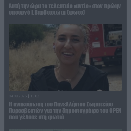
Αυτή την ώρα το τελευταίο «αντίο» στον πρώην
υπουργό Ι.Βαρβιτσιώτη (φωτο)
04.08.2026 | 13:02
Η ανακοίνωση του Πανελλήνιου Σωματείου
Πυροσβεστών για την δημοσιογράφο του OPEN
που γέλασε στη φωτιά