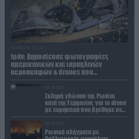
08.08.2026 | 12:02
Ιράν: Δημοσίευσε φωτογραφίες
αμερικανικών και ισραηλινών
αεροσκαφών & drones που
καταρρίφθηκαν
08.08.2026
Σκληρή γλώσσα της Ρωσίας
κατά της Γερμανίας για το drone
με εκρηκτικά που βρέθηκε σε
αεροδρόμιο της Λειψίας
08.08.2026
Ρωσικά πλήγματα με
βαλλιστικούς πυραύλους