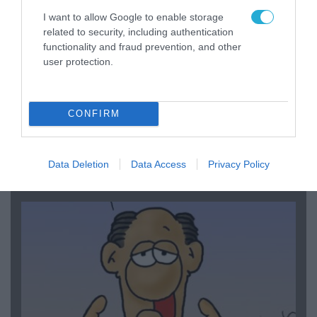
I want to allow Google to enable storage
related to security, including authentication
functionality and fraud prevention, and other
user protection.
CONFIRM
06.08.2026 | 14:02
«Επιχείρηση ελεύθερα πεζοδρόμια» στην
Αθήνα: Απομακρύνθηκαν παράνομα
Data Deletion
Data Access
Privacy Policy
αντικείμενα από κοινόχρηστους χώρους