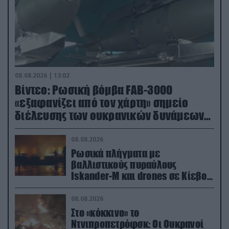
08.08.2026 | 13:02
Βίντεο: Ρωσική βόμβα FAB-3000
«εξαφανίζει από τον χάρτη» σημείο
διέλευσης των ουκρανικών δυνάμεων
στην Ζαπορίζια
08.08.2026
Ρωσικά πλήγματα με
βαλλιστικούς πυραύλους
Iskander-M και drones σε Κίεβο
και Ντνιπροπετρόφσκ: Ισχυρές
εκρήξεις
08.08.2026
Στο «κόκκινο» το
Ντνιπροπετρόφσκ: Οι Ουκρανοί