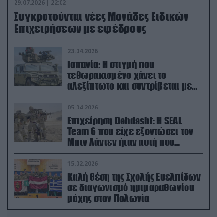
29.07.2026 | 22:02
Συγκροτούνται νέες Μονάδες Ειδικών
Επιχειρήσεων με εφέδρους
23.04.2026
Ισπανία: Η στιγμή που
τεθωρακισμένο χάνει το
αλεξίπτωτο και συντρίβεται με
ορμή στο έδαφος (βίντεο)
05.04.2026
Επιχείρηση Dehdasht: Η SEAL
Team 6 που είχε εξοντώσει τον
Μπιν Λάντεν ήταν αυτή που
διέσωσε τον πιλότο του F-15
15.02.2026
Καλή θέση της Σχολής Ευελπίδων
σε διαγωνισμό ημιμαραθωνίου
μάχης στον Πολωνία