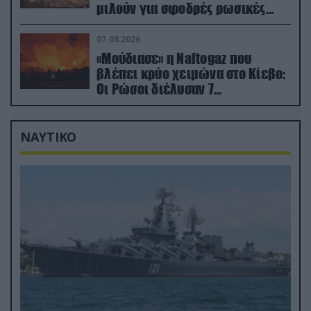
μιλούν για σφοδρές ρωσικές
επιθέσεις σε όλη την επικράτεια
07.08.2026
«Μούδιασε» η Naftogaz που
βλέπει κρύο χειμώνα στο Κίεβο:
Οι Ρώσοι διέλυσαν 7
εγκαταστάσεις του ουκρανικού
κολοσσού!
ΝΑΥΤΙΚΟ