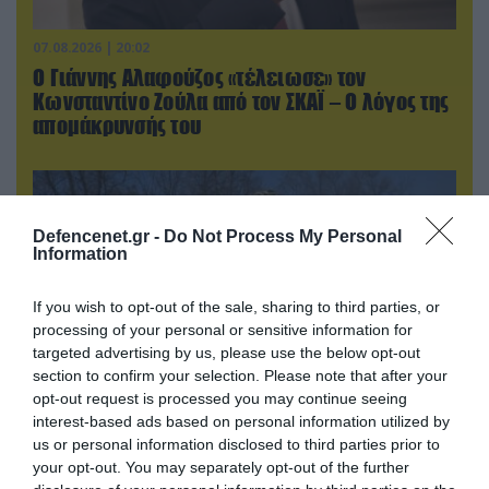
07.08.2026 | 20:02
Ο Γιάννης Αλαφούζος «τέλειωσε» τον
Κωνσταντίνο Ζούλα από τον ΣΚΑΪ – Ο λόγος της
απομάκρυνσής του
Defencenet.gr -
Do Not Process My Personal
Information
If you wish to opt-out of the sale, sharing to third parties, or
processing of your personal or sensitive information for
targeted advertising by us, please use the below opt-out
section to confirm your selection. Please note that after your
opt-out request is processed you may continue seeing
interest-based ads based on personal information utilized by
07.08.2026 | 19:02
us or personal information disclosed to third parties prior to
Απετράπη το εγχείρημα Ουκρανών για
your opt-out. You may separately opt-out of the further