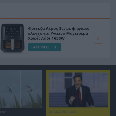
ο
«Μαγική» φόρμουλα τριβόλι + VIP
για αύξηση της λίμπιντο
ΑΓΟΡΑΣΕ ΤΟ
07.08.2026 | 02:02
1:02