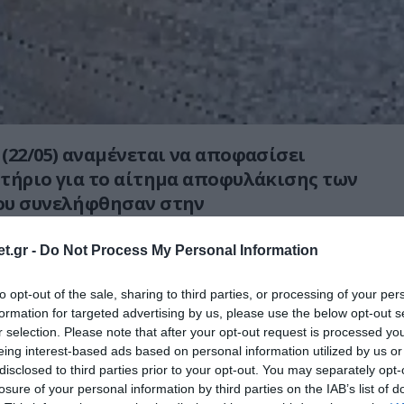
(22/05) αναμένεται να αποφασίσει
τήριο για το αίτημα αποφυλάκισης των
ου συνελήφθησαν στην
ολη, μετά από περιστατικό στην Αγία
ική σημαία.
t.gr -
Do Not Process My Personal Information
ναν Ελληνοαυστραλό άνδρα και μία γυναίκα
to opt-out of the sale, sharing to third parties, or processing of your per
formation for targeted advertising by us, please use the below opt-out s
νησο, οι οποίοι επισκέφθηκαν τον ιστορικό
r selection. Please note that after your opt-out request is processed y
ημαία με τον βυζαντινό δικέφαλο αετό και το
eing interest-based ads based on personal information utilized by us or
ξία ή θάνατος».
disclosed to third parties prior to your opt-out. You may separately opt-
losure of your personal information by third parties on the IAB’s list of