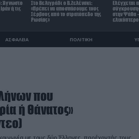
μ: Άγνωστο
Στο Βελιγράδι ο Β.Ζελένσκι:
Ελέγχεται α
Ιράν ή τις
«Πρέπει να αποσπάσουμε τους
σύγκρουσης
Σέρβους από το στρατόπεδο της
στην Ψάθα –
Ρωσίας»
ελικόπτερο
ΑΣΦΑΛΕΙΑ
ΠΟΛΙΤΙΚΗ
Υ
λλήνων που
ία ή Θάνατος»
ντεο)
κοινωνία με τους δύο Έλληνες, παρέχοντάς τους