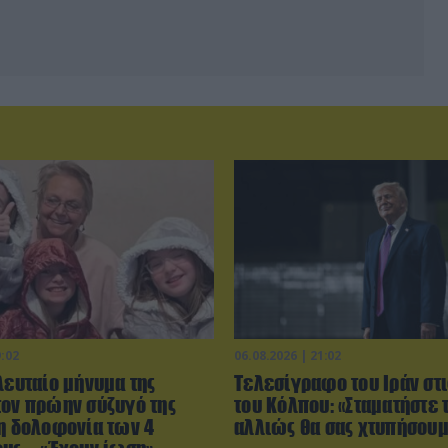
9:02
06.08.2026 | 21:02
λευταίο μήνυμα της
Τελεσίγραφο του Ιράν στ
τον πρώην σύζυγό της
του Κόλπου: «Σταματήστε 
τη δολοφονία των 4
αλλιώς θα σας χτυπήσου