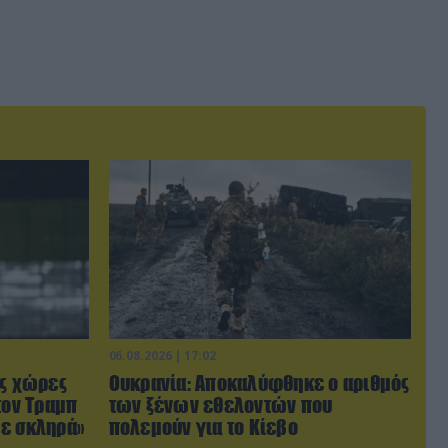
06.08.2026 | 17:02
ις χώρες
Ουκρανία: Αποκαλύφθηκε ο αριθμός
τον Τραμπ
των ξένων εθελοντών που
με σκληρά»
πολεμούν για το Κίεβο