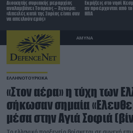
Διοικητής συριακής μεραρχίας
Εκρήξεις στο νησί Κεσ
αναλαμβάνει Τούρκος – Άγκυρα:
αν προέρχονται από το 
«Απειλές κατά της Συρίας είναι σαν
ΗΠΑ
να απειλούν εμάς»
ΑΜΥΝΑ
ΕΛΛΗΝΟΤΟΥΡΚΙΚΑ
«Στον αέρα» η τύχη των Ε
σήκωσαν σημαία «Ελευθερ
μέσα στην Αγιά Σοφιά (βί
Το ελληνικό προξενείο βρίσκεται σε συνεχή επι