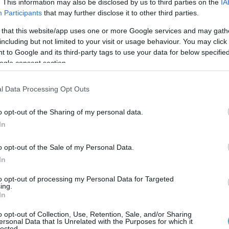
οφορίες, λίγο πριν αναχωρήσουν από την
. This information may also be disclosed by us to third parties on the
IA
Participants
that may further disclose it to other third parties.
ποιήθηκαν από αστυνομικούς και
 αρμόδιες δικαστικές Αρχές.
 that this website/app uses one or more Google services and may gath
including but not limited to your visit or usage behaviour. You may click 
 to Google and its third-party tags to use your data for below specifi
ντες κατηγορούνται για… υποκίνηση μίσους
ogle consent section.
υ κοινού αισθήματος,
ενώ παραμένουν
χρι να αποφασιστεί αν θα αφεθούν
l Data Processing Opt Outs
 η υπόθεση θα οδηγηθεί σε δίκη.
o opt-out of the Sharing of my personal data.
ξενείο βρίσκεται σε συνεχή επικοινωνία με
In
ς, παρέχοντάς τους προξενική συνδρομή.
o opt-out of the Sale of my Personal Data.
 με τις ίδιες πληροφορίες, οι τουρκικές
In
ίζονται διατεθειμένες να προχωρήσουν άμεσα
to opt-out of processing my Personal Data for Targeted
υς πριν ολοκληρωθούν οι δικαστικές
ing.
In
o opt-out of Collection, Use, Retention, Sale, and/or Sharing
ersonal Data that Is Unrelated with the Purposes for which it
lected.