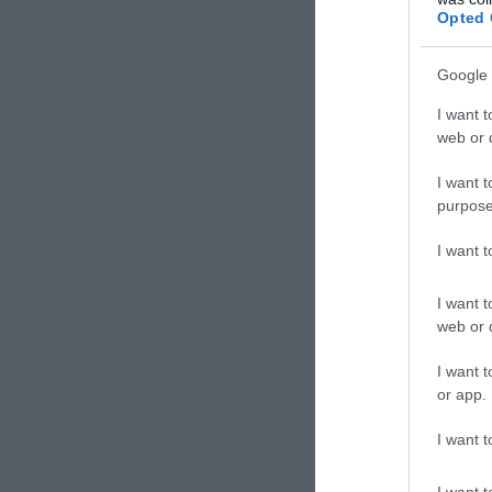
Opted 
Google 
I want t
web or d
I want t
purpose
I want 
I want t
web or d
I want t
ΣΧΟΛΙΑΣΤΕ Τ
or app.
I want t
I want t