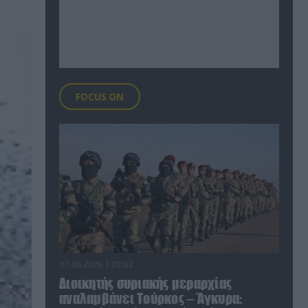
FOCUS ON
07.08.2026 | 02:02
Διοικητής συριακής μεραρχίας
αναλαμβάνει Τούρκος – Άγκυρα: