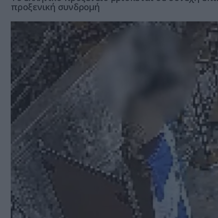
προξενική συνδρομή