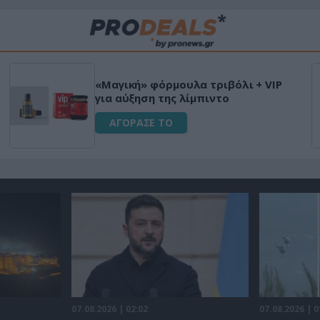
Μεταμόρφωσε τον κήπο σου με τ
τικό
Ultra Box Μίνι Αλυσοπρίονο με
μπαταρία λιθίου
ΑΓΟΡΑΣΕ ΤΟ
07.08.2026 | 02:02
07.08.2026 | 0