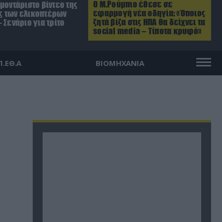
Ο Μ.Ρούμπιο έθεσε σε
μοντάριστο βίντεο της
εφαρμογή νέα οδηγία: «Όποιος
 των ελικοπτέρων
ζητά βίζα στις ΗΠΑ θα δείχνει τα
 Σενάριο για τρίτο
social media – Τίποτα κρυφό»
Π.ΕΘ.Α
ΒΙΟΜΗΧΑΝΙΑ