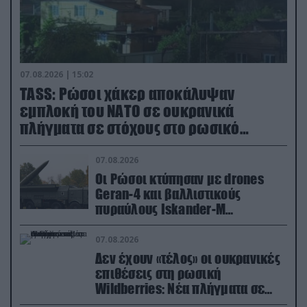
07.08.2026 | 15:02
TASS: Ρώσοι χάκερ αποκάλυψαν
εμπλοκή του ΝΑΤΟ σε ουκρανικά
πλήγματα σε στόχους στο ρωσικό
έδαφος!
07.08.2026
Οι Ρώσοι κτύπησαν με drones
Geran-4 και βαλλιστικούς
πυραύλους Iskander-M
ουκρανικό τρένο με στρατιωτικό
εξοπλισμό
07.08.2026
Δεν έχουν «τέλος» οι ουκρανικές
επιθέσεις στη ρωσική
Wildberries: Νέα πλήγματα σε
εγκαταστάσεις στα Ουράλια