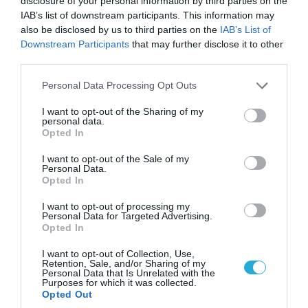
disclosure of your personal information by third parties on the
«Σταματήστε τον Τραμπ αλλιώς θα σας
IAB’s list of downstream participants. This information may
χτυπήσουμε σκληρά»
also be disclosed by us to third parties on the
IAB’s List of
Downstream Participants
that may further disclose it to other
third parties.
Please note that this website/app uses one or more Google
Personal Data Processing Opt Outs
services and may gather and store information including but
not limited to your visit or usage behaviour. You may click to
I want to opt-out of the Sharing of my
personal data.
grant or deny consent to Google and its third-party tags to
Opted In
use your data for below specified purposes in below Google
consent section.
I want to opt-out of the Sale of my
Personal Data.
Opted In
I want to opt-out of processing my
Personal Data for Targeted Advertising.
06.08.2026 | 17:02
Opted In
Ουκρανία: Αποκαλύφθηκε ο αριθμός των
ξένων εθελοντών που πολεμούν για το Κίεβο
I want to opt-out of Collection, Use,
Retention, Sale, and/or Sharing of my
Personal Data that Is Unrelated with the
Purposes for which it was collected.
Opted Out