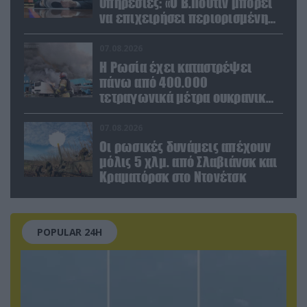
υπηρεσίες: «Ο Β.Πούτιν μπορεί
να επιχειρήσει περιορισμένη
στρατιωτική επιχείρηση στην
Ευρώπη»
07.08.2026
Η Ρωσία έχει καταστρέψει
πάνω από 400.000
τετραγωνικά μέτρα ουκρανικών
εγκαταστάσεων τον Ιούλιο
07.08.2026
Οι ρωσικές δυνάμεις απέχουν
μόλις 5 χλμ. από Σλαβιάνσκ και
Κραματόρσκ στο Ντονέτσκ
POPULAR 24H