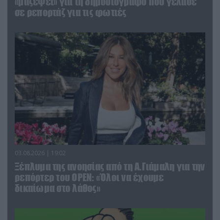
«μαζέψει» για τη δημοσιογράφο που γέλασε
σε ρεπορτάζ για τις φωτιές
03.08.2026 | 19:02
Ξέπλυμα της ανοησίας από τη Α.Γιάμαλη για την
ρεπόρτερ του ΟΡΕΝ: «Όλοι να έχουμε
δικαίωμα στο λάθος»