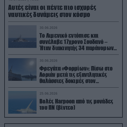
Aυτές είναι οι πέντε πιο ισχυρές
ναυτικές δυνάμεις στον κόσμο
30.06.2026
Το Λιμενικό εντόπισε και
συνέλαβε 17χρονο Σουδανό –
Ήταν διακινητής 34 παράνομων
μεταναστών
30.06.2026
Φρεγάτα «Φορμίων»: Πίσω στο
Λοριάν μετά τις εξαντλητικές
θαλάσσιες δοκιμές στον
απαιτητικό Βισκαϊκό
25.06.2026
Βολές Harpoon από τις μονάδες
του ΠΝ (βίντεο)