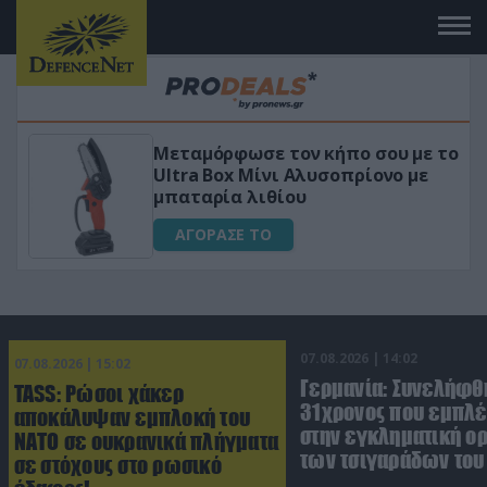
ε τον κήπο σου με το
«Μαγική» φόρμουλ
ίνι Αλυσοπρίονο με
για αύξηση της λί
ιθίου
ΑΓΟΡΑΣΕ ΤΟ
Ο
07.08.2026 | 14:02
07.08.2026 | 15:02
Γερμανία: Συνελήφθ
TASS: Ρώσοι χάκερ
31χρονος που εμπλέ
αποκάλυψαν εμπλοκή του
στην εγκληματική 
ΝΑΤΟ σε ουκρανικά πλήγματα
των τσιγαράδων του 
σε στόχους στο ρωσικό