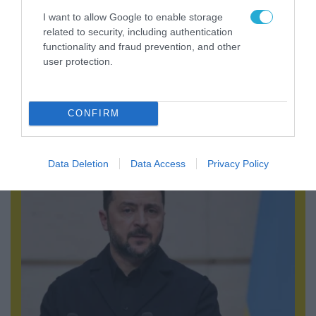
I want to allow Google to enable storage
related to security, including authentication
functionality and fraud prevention, and other
user protection.
06.08.2026 | 14:02
«Επιχείρηση ελεύθερα πεζοδρόμια» στην
CONFIRM
Αθήνα: Απομακρύνθηκαν παράνομα
αντικείμενα από κοινόχρηστους χώρους
Data Deletion
Data Access
Privacy Policy