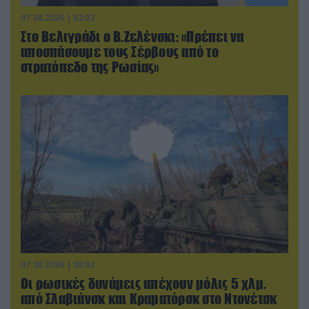
07.08.2026 | 02:02
Στο Βελιγράδι ο Β.Ζελένσκι: «Πρέπει να
αποσπάσουμε τους Σέρβους από το
στρατόπεδο της Ρωσίας»
07.08.2026 | 08:02
Οι ρωσικές δυνάμεις απέχουν μόλις 5 χλμ.
από Σλαβιάνσκ και Κραματόρσκ στο Ντονέτσκ