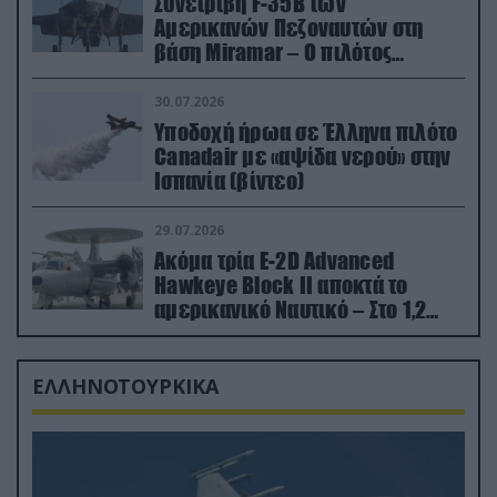
Συνετρίβη F-35B των
Αμερικανών Πεζοναυτών στη
βάση Miramar – Ο πιλότος
εκτινάχθηκε εγκαίρως
30.07.2026
Υποδοχή ήρωα σε Έλληνα πιλότο
Canadair με «αψίδα νερού» στην
Ισπανία (βίντεο)
29.07.2026
Ακόμα τρία E-2D Advanced
Hawkeye Block II αποκτά το
αμερικανικό Ναυτικό – Στο 1,2
δισ.δολάρια το κόστος
ΕΛΛΗΝΟΤΟΥΡΚΙΚΑ