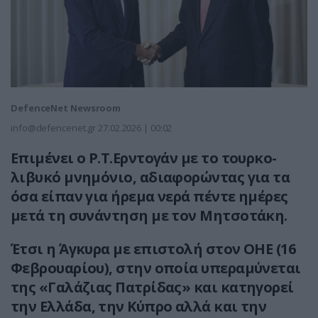
DefenceNet Newsroom
info@defencenet.gr
27.02.2026 | 00:02
Επιμένει ο Ρ.Τ.Ερντογάν με το τουρκο-
λιβυκό μνημόνιο, αδιαφορώντας για τα
όσα είπαν για ήρεμα νερά πέντε ημέρες
μετά τη συνάντηση με τον Μητσοτάκη.
Έτσι η Άγκυρα με επιστολή στον ΟΗΕ (16
Φεβρουαρίου), στην οποία υπεραμύνεται
της «Γαλάζιας Πατρίδας» και κατηγορεί
την Ελλάδα, την Κύπρο αλλά και την