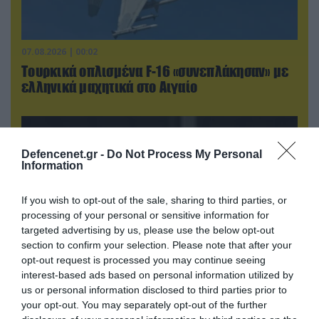
07.08.2026 | 00:02
Τουρκικά οπλισμένα F-16 «συνεπλάκησαν» με
ελληνικά μαχητικά στο Αιγαίο
Defencenet.gr -
Do Not Process My Personal
Information
If you wish to opt-out of the sale, sharing to third parties, or
processing of your personal or sensitive information for
targeted advertising by us, please use the below opt-out
section to confirm your selection. Please note that after your
opt-out request is processed you may continue seeing
interest-based ads based on personal information utilized by
us or personal information disclosed to third parties prior to
06.08.2026 | 21:02
your opt-out. You may separately opt-out of the further
Τελεσίγραφο του Ιράν στις χώρες του Κόλπου: