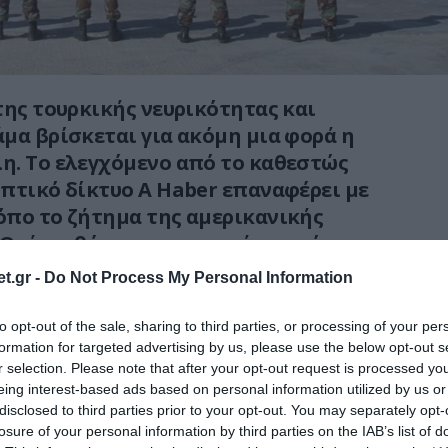
της τουρκικής νευρικότητας και
μα βρίσκεται για ακόμη μια φορά η
η. Το ελεγχόμενο από το καθεστώς
πτικό δίκτυο A Haber επαναφέρει με
όπο το ζήτημα της αμερικανικής
Θράκη, θέτοντας ανοιχτά το ερώτημα αν
λιτείες ετοιμάζονται να μετατρέψουν την
t.gr -
Do Not Process My Personal Information
 μόνιμο, γιγαντιαίο στρατιωτικό
βώς δίπλα στα σύνορά τους.
to opt-out of the sale, sharing to third parties, or processing of your per
formation for targeted advertising by us, please use the below opt-out s
οσίευμα, το οποίο φέρει τον χαρακτηριστικό
r selection. Please note that after your opt-out request is processed y
eing interest-based ads based on personal information utilized by us or
 αμερικανική βάση στην Αλεξανδρούπολη;
disclosed to third parties prior to your opt-out. You may separately opt-
χυρισμός από την Ελλάδα», επικαλείται
losure of your personal information by third parties on the IAB’s list of