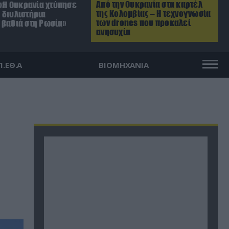
Από την Ουκρανία στα καρτέλ
 «Η Ουκρανία χτύπησε
της Κολομβίας – Η τεχνογνωσία
 διυλιστήρια
των drones που προκαλεί
 βαθιά στη Ρωσία»
ανησυχία
Π.ΕΘ.Α
ΒΙΟΜΗΧΑΝΙΑ