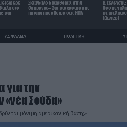
 μετέφερε
Σκάνδαλο διαφθοράς στην
Β.Ζελένσκι:
δίπλα στο
Ουκρανία – Στο στόχαστρο και
δύο μεγάλα
ne στη
πρώην πρέσβειρα στις ΗΠΑ
πετρελαίου
(βίντεο)
ΑΣΦΑΛΕΙΑ
ΠΟΛΙΤΙΚΗ
Υ
 για την
 «νέα Σούδα»
Ιδρύεται μόνιμη αμερικανική βάση;»