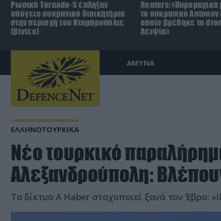
Ρωσικά Tornado-S έπληξαν
Reuters: «Πυρομαχικά
υπόγειο ουκρανικό διοικητήριο
το ουκρανικό Antonov 
στην περιοχή του Ντομπροπόλιε
οποίο βρέθηκε το dro
(βίντεο)
Λειψία»
ΑΜΥΝΑ
ΕΛΛΗΝΟΤΟΥΡΚΙΚΑ
Νέο τουρκικό παραλήρημα
Αλεξανδρούπολη: Βλέπουν
Το δίκτυο A Haber στοχοποιεί ξανά τον Έβρο: «