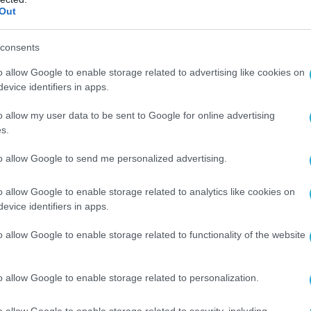
Out
λος μονιμότερης στρατιωτικής παρουσίας,
σιο της μετατόπισης του νατοϊκού βάρους
consents
ική Ευρώπη μετά τον πόλεμο στην Ουκρανία.
o allow Google to enable storage related to advertising like cookies on
«εφιάλτης» της Τουρκίας: Μόλις 40 χιλιόμετρα
evice identifiers in apps.
o allow my user data to be sent to Google for online advertising
s.
ση της Αλεξανδρούπολης είναι αυτή που
γία» στην Άγκυρα. Το δημοσίευμα
to allow Google to send me personalized advertising.
 έμφαση ότι η πόλη απέχει μόλις 40
τα τουρκικά σύνορα, γεγονός που σημαίνει ότι
o allow Google to enable storage related to analytics like cookies on
evice identifiers in apps.
ατιωτική δραστηριότητα εκεί βρίσκεται υπό
μεση παρακολούθηση των τουρκικών ενόπλων
o allow Google to enable storage related to functionality of the website
o allow Google to enable storage related to personalization.
ρου έχει πλέον εξελιχθεί σε έναν κομβικό
κής εφοδιαστικής (logistics) για τις ΗΠΑ. Το
o allow Google to enable storage related to security, including