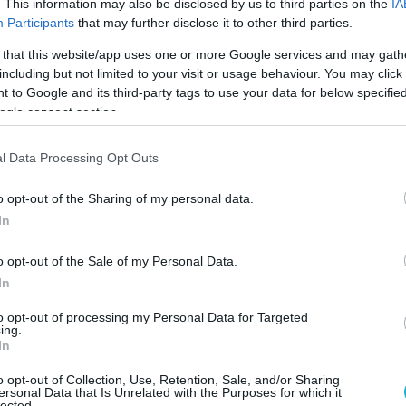
εύματα για να κρούσει τον κώδωνα του
. This information may also be disclosed by us to third parties on the
IA
Participants
that may further disclose it to other third parties.
γκυρα. Ως θρυαλλίδα για το νέο αυτό
τούργησε η πρόσφατη επίσκεψη της πρέσβη
 that this website/app uses one or more Google services and may gath
λάδα, Κίμπερλι Γκίλφοϊλ, στην ακριτική
including but not limited to your visit or usage behaviour. You may click 
 to Google and its third-party tags to use your data for below specifi
 Έβρου.
ogle consent section.
φοϊλ που «άναψε φωτιές» στην Άγκυρα
l Data Processing Opt Outs
υτές παρακολουθούν με έκδηλη ανησυχία
o opt-out of the Sharing of my personal data.
 αμερικανικής διπλωματίας στη Βόρεια
In
er σημειώνει ότι οι συζητήσεις για
 περιοχής αναζωπυρώθηκαν αμέσως μετά την
o opt-out of the Sale of my Personal Data.
ίλφοϊλ σε στρατιωτικές εγκαταστάσεις της
In
to opt-out of processing my Personal Data for Targeted
ing.
In
 Αμερικανίδας πρέσβη, η οποία χαρακτήρισε
ολη «ζωτικό και στρατηγικό κόμβο» για την
o opt-out of Collection, Use, Retention, Sale, and/or Sharing
ersonal Data that Is Unrelated with the Purposes for which it
 τη Συμμαχία, ερμηνεύεται από τα τουρκικά
lected.