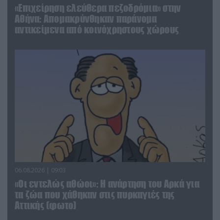
«Επιχείρηση ελεύθερα πεζοδρόμια» στην
Αθήνα: Απομακρύνθηκαν παράνομα
αντικείμενα από κοινόχρηστους χώρους
06.08.2026 | 09:03
«Οι εντελώς αθώοι»: Η ανάρτηση του Αρκά για
τα ζώα που χάθηκαν στις πυρκαγιές της
Αττικής (φωτο)