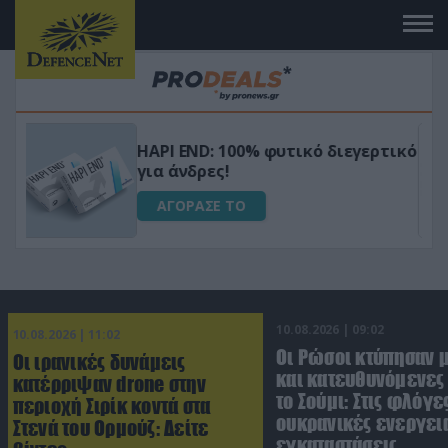
Μεταμόρφωσε τον κήπο σου με το
ικό
Ultra Box Μίνι Αλυσοπρίονο με
μπαταρία λιθίου
ΑΓΟΡΑΣΕ ΤΟ
10.08.2026 | 09:02
10.08.2026 | 11:02
Οι Ρώσοι κτύπησαν 
Οι ιρανικές δυνάμεις
και κατευθυνόμενες
κατέρριψαν drone στην
το Σούμι: Στις φλόγε
περιοχή Σιρίκ κοντά στα
ουκρανικές ενεργει
Στενά του Ορμούζ: Δείτε
εγκαταστάσεις