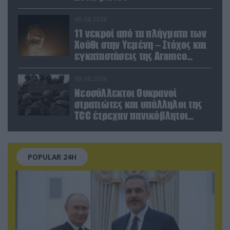
09.08.2026
11 νεκροί από τα πλήγματα των
Χούθι στην Υεμένη – Στόχος και
εγκαταστάσεις της Aramco
(βίντεο)
09.08.2026
Νεοσύλλεκτοι Ουκρανοί
στρατιώτες και υπάλληλοι της
TCC έτρεχαν πανικόβλητοι
αλλά… εξοντώθηκαν – Δείτε
βίντεο
POPULAR 24H