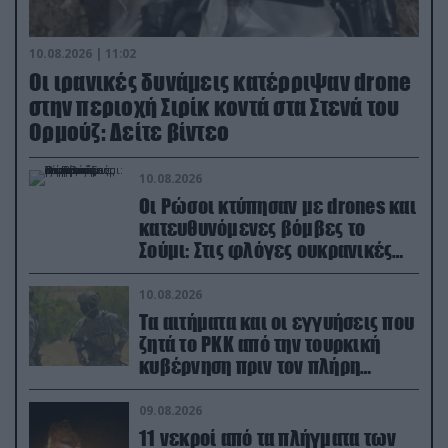
10.08.2026 | 11:02
Οι ιρανικές δυνάμεις κατέρριψαν drone
στην περιοχή Σιρίκ κοντά στα Στενά του
Ορμούζ: Δείτε βίντεο
10.08.2026
Οι Ρώσοι κτύπησαν με drones και
κατευθυνόμενες βόμβες το
Σούμι: Στις φλόγες ουκρανικές
ενεργειακές εγκαταστάσεις
10.08.2026
Τα αιτήματα και οι εγγυήσεις που
ζητά το PKK από την τουρκική
κυβέρνηση πριν τον πλήρη
αφοπλισμό του
09.08.2026
11 νεκροί από τα πλήγματα των