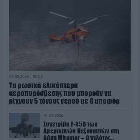
07.08.2026 | 00:02
Τα ρωσικά ελικόπτερα
αεροπυρόσβεσης που μπορούν να
ρίχνουν 5 τόνους νερού με 8 μποφόρ
01.08.2026
Συνετρίβη F-35B των
Αμερικανών Πεζοναυτών στη
βάση Miramar – Ο πιλότος