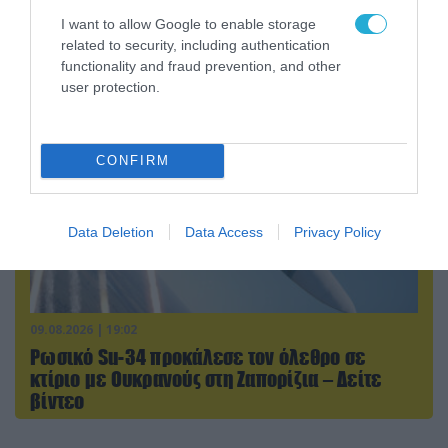
υπάλληλοι της TCC έτρεχαν πανικόβλητοι
I want to allow Google to enable storage
αλλά… εξοντώθηκαν – Δείτε βίντεο
related to security, including authentication
functionality and fraud prevention, and other
user protection.
CONFIRM
Data Deletion
Data Access
Privacy Policy
09.08.2026 | 19:02
Ρωσικό Su-34 προκάλεσε τον όλεθρο σε
κτίριο με Ουκρανούς στη Ζαπορίζια – Δείτε
βίντεο