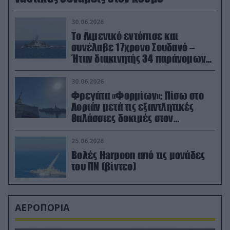
30.06.2026
Το Λιμενικό εντόπισε και
συνέλαβε 17χρονο Σουδανό –
Ήταν διακινητής 34 παράνομων
μεταναστών
30.06.2026
Φρεγάτα «Φορμίων»: Πίσω στο
Λοριάν μετά τις εξαντλητικές
θαλάσσιες δοκιμές στον
απαιτητικό Βισκαϊκό
25.06.2026
Βολές Harpoon από τις μονάδες
του ΠΝ (βίντεο)
ΑΕΡΟΠΟΡΙΑ