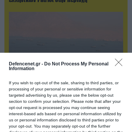
Defencenet.gr -
Do Not Process My Personal
Information
If you wish to opt-out of the sale, sharing to third parties, or
09.08.2026 | 13:02
processing of your personal or sensitive information for
Το Ιράν «παγώνει» τις ΗΠΑ για άνοιγμα των
targeted advertising by us, please use the below opt-out
Στενών του Ορμούζ: «Δίνετε άμεσα 300
section to confirm your selection. Please note that after your
δισ.δολάρια και διόδια» (upd)
opt-out request is processed you may continue seeing
interest-based ads based on personal information utilized by
us or personal information disclosed to third parties prior to
your opt-out. You may separately opt-out of the further