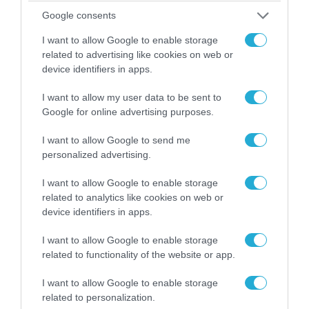
Google consents
I want to allow Google to enable storage
related to advertising like cookies on web or
09.08.2026 | 17:02
device identifiers in apps.
Η κυβέρνηση έτοιμη να στείλει AH-64D Apache
στα ΗΑΕ για να αντιμετωπίσουν ιρανικά drone
I want to allow my user data to be sent to
Google for online advertising purposes.
I want to allow Google to send me
personalized advertising.
I want to allow Google to enable storage
related to analytics like cookies on web or
device identifiers in apps.
I want to allow Google to enable storage
related to functionality of the website or app.
I want to allow Google to enable storage
09.08.2026 | 23:02
related to personalization.
Νεοσύλλεκτοι Ουκρανοί στρατιώτες και