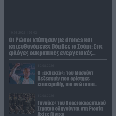
10.08.2026 | 09:02
Οι Ρώσοι κτύπησαν με drones και
κατευθυνόμενες βόμβες το Σούμι: Στις
φλόγες ουκρανικές ενεργειακές
εγκαταστάσεις
10.08.2026
Ο «εκλεκτός» του Μασούντ
Πεζεσκιάν που ορίστηκε
επικεφαλής του ανώτατου
οργάνου ασφαλείας του Ιράν
10.08.2026
Γυναίκες του βορειοκορεατικού
Στρατού οδηγούνται στη Ρωσία –
Δείτε βίντεο