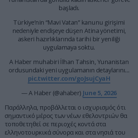
başladı.
Türkiye’nin “Mavi Vatan” kanunu girişimi
nedeniyle endişeye düşen Atina yönetimi,
askeri hazırlıklarında tarihi bir yeniliği
uygulamaya soktu.
A Haber muhabiri İlhan Tahsin, Yunanistan
ordusundaki yeni uygulamanın detaylarını…
pic.twitter.com/goJsujCyaH
— A Haber (@ahaber)
June 5, 2026
Παράλληλα, προβάλλεται ο ισχυρισμός ότι
σημαντικό μέρος των νέων εθελοντριών θα
τοποθετηθεί σε περιοχές κοντά στα
ελληνοτουρκικά σύνορα και στα νησιά του