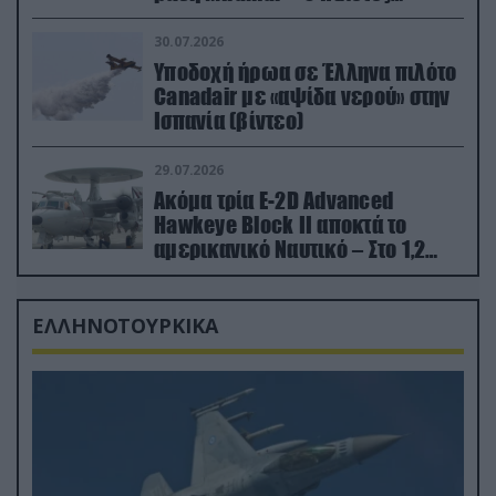
εκτινάχθηκε εγκαίρως
30.07.2026
Υποδοχή ήρωα σε Έλληνα πιλότο
Canadair με «αψίδα νερού» στην
Ισπανία (βίντεο)
29.07.2026
Ακόμα τρία E-2D Advanced
Hawkeye Block II αποκτά το
αμερικανικό Ναυτικό – Στο 1,2
δισ.δολάρια το κόστος
ΕΛΛΗΝΟΤΟΥΡΚΙΚΑ