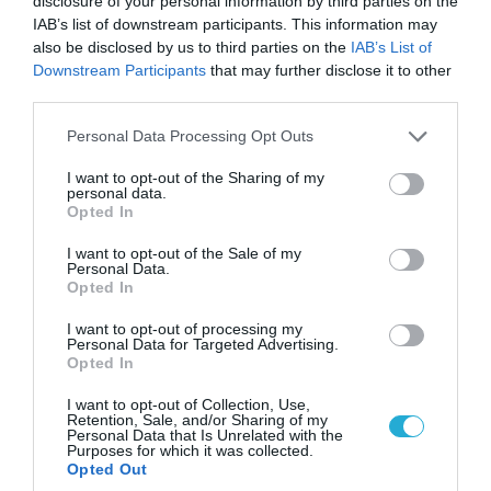
disclosure of your personal information by third parties on the
IAB’s list of downstream participants. This information may
also be disclosed by us to third parties on the
IAB’s List of
Downstream Participants
that may further disclose it to other
third parties.
Please note that this website/app uses one or more Google
Personal Data Processing Opt Outs
services and may gather and store information including but
not limited to your visit or usage behaviour. You may click to
I want to opt-out of the Sharing of my
personal data.
grant or deny consent to Google and its third-party tags to
Opted In
09.08.2026 | 18:02
use your data for below specified purposes in below Google
Το Ιράν δημοσίευσε βίντεο με τον Μοτζτάμπα
consent section.
I want to opt-out of the Sale of my
Χαμενεΐ
Personal Data.
Opted In
I want to opt-out of processing my
Personal Data for Targeted Advertising.
Opted In
I want to opt-out of Collection, Use,
Retention, Sale, and/or Sharing of my
Personal Data that Is Unrelated with the
Purposes for which it was collected.
Opted Out