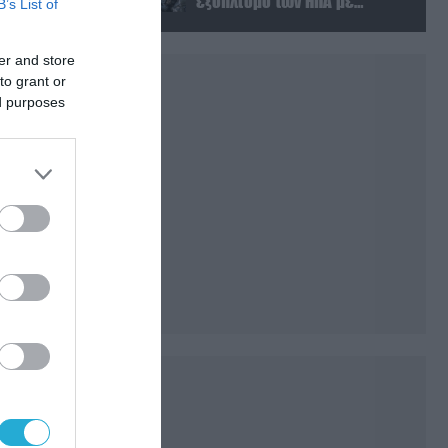
εξοπλισμό των ΗΠΑ με
B’s List of
Ουκρανούς και Αμερικανούς
μισθοφόρους – Δείτε βίντεο
er and store
to grant or
ed purposes