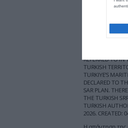
A0422/26 NAVIG
authenti
THIS NOTAM IS I
NOTAM ISSUED B
AS REGARDS THE 
NOT ACCEPT THE
(SAR) AREA WITH
REFERRED TO IN
TURKISH TERRIT
TURKIYE’S MARIT
DECLARED TO TH
SAR PLAN. THERE
THE TURKISH SR
TURKISH AUTHORIT
2026. CREATED: 0
Η απάντηση της 