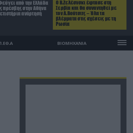
Ο Β.Ζελέσνσκι έφτασε στη
Φεύγει από την Ελλάδα
Σερβία και θα συναντηθεί με
ός πρέσβης στην Αθήνα
τον Α.Βούτσιτς – Όλα τα
ρετιστήρια ανάρτησή
βλέμματα στις σχέσεις με τη
Ρωσία
Π.ΕΘ.Α
ΒΙΟΜΗΧΑΝΙΑ