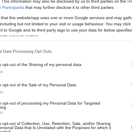
. This information may also be disclosed by us to third parties on the
IA
λασσα από την ανατροπή του σκάφους των
Participants
that may further disclose it to other third parties.
γω του εμβολισμού τους στο πλωτό μέσο
 that this website/app uses one or more Google services and may gath
 Ακτοφυλακής.
including but not limited to your visit or usage behaviour. You may click 
 to Google and its third-party tags to use your data for below specifi
λληνική NOTAM τονίζεται ότι οποιαδήποτε
ogle consent section.
 εισέλθει στον χώρο που δεσμεύουν οι
, πρέπει πρώτα να επικοινωνήσουν με το
l Data Processing Opt Outs
μού Έρευνας – Διάσωσης της Πολεμικής
ώς πρόκειται για περιοχή που εμπίπτει εντός
o opt-out of the Sharing of my personal data.
In
o opt-out of the Sale of my Personal Data.
AM:
In
CE RESERVATION DUE TO PERSON IN WATER.
to opt-out of processing my Personal Data for Targeted
ing.
UE ACTIVITIES WILL TAKE PLACE WI AREA:
In
NTERED ON 3826,5N 02609,5E LIMITED WI
o opt-out of Collection, Use, Retention, Sale, and/or Sharing
ersonal Data that Is Unrelated with the Purposes for which it
lected.