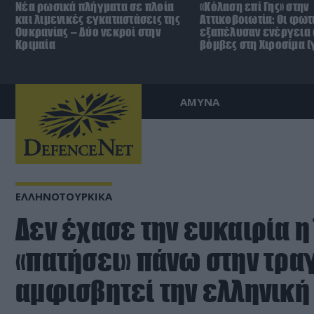
Νέα ρωσικά πλήγματα σε πλοία
«Κόλαση επί Γης» στην
και λιμενικές εγκαταστάσεις της
Αττικοβοιωτία: Οι φωτ
Ουκρανίας – Δύο νεκροί στην
εξαπέλυσαν ενέργεια 
Κριμαία
βόμβες στη Χιροσίμα 
ΑΜΥΝΑ
ΕΛΛΗΝΟΤΟΥΡΚΙΚΑ
Δεν έχασε την ευκαιρία η
«πατήσει» πάνω στην τρα
αμφισβητεί την ελληνική