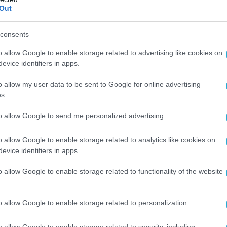
Out
TS ARE REQUESTED TO ESTABLISH
ITH PIRAEUS JRCC BEFORE ENTERING THE
consents
 AREA SITUATED WI ATHINAI FIR WHICH
o allow Google to enable storage related to advertising like cookies on
PETENCE. SFC – 3000FT AMSL, 03 FEB 19:44
evice identifiers in apps.
B 19:40 2026. CREATED: 03 FEB 19:46 2026
o allow my user data to be sent to Google for online advertising
s.
ία αντέδρασε και απάντησε, με τον γνωστό
τας αντι-NOTAM
με την οποία αμφισβητεί
to allow Google to send me personalized advertising.
α των ελληνικών αρχών στην περιοχή,
ιστα χαρακτήρισε ως τμήμα τουρκικών
o allow Google to enable storage related to analytics like cookies on
evice identifiers in apps.
 και άρα είναι ευθύνη και δικαιοδοσία
αρχών να εκτελέσουν την όποια
o allow Google to enable storage related to functionality of the website
υνας και διάσωσης.
o allow Google to enable storage related to personalization.
ΑΜ:
o allow Google to enable storage related to security, including