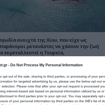
αγωδία ανοιχτά της Χίου, που είχε ως
παράνομοι μετανάστες να χάσουν την ζωή
να εκμεταλλευτεί η Τουρκία,
 κυριαρχικά δικαιώματα της Ελλάδας στο
ό Αιγαίο.
t.gr -
Do Not Process My Personal Information
ση των δύο σκαφών τις βραδινές ώρες της
to opt-out of the sale, sharing to third parties, or processing of your per
formation for targeted advertising by us, please use the below opt-out s
26), οι ελληνικές αρχές εξέδωσαν NOTAM
λίγο
r selection. Please note that after your opt-out request is processed y
στο πλαίσιο έναρξης επιχείρησης έρευνας
eing interest-based ads based on personal information utilized by us or
SAR), όπως προβλέπεται σε αυτές τις
disclosed to third parties prior to your opt-out. You may separately opt-
στε να περισυλλεχθούν οι άνθρωποι που
losure of your personal information by third parties on the IAB’s list of