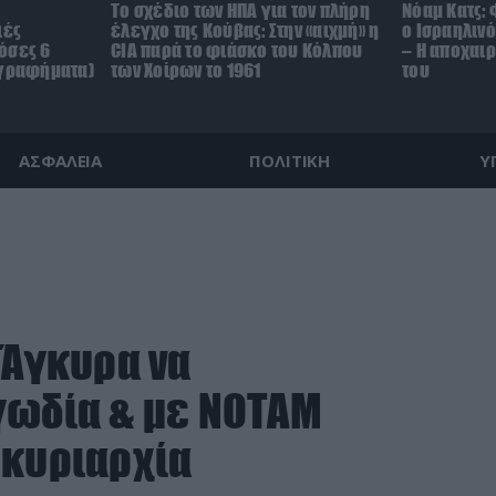
To σχέδιο των ΗΠΑ για τον πλήρη
Νόαμ Κατς: 
ιές
έλεγχο της Κούβας: Στην «αιχμή» η
ο Ισραηλιν
όσες 6
CIA παρά το φιάσκο του Κόλπου
– Η αποχαι
(γραφήματα)
των Χοίρων το 1961
του
ΑΣΦΑΛΕΙΑ
ΠΟΛΙΤΙΚΗ
Υ
 Άγκυρα να
γωδία & με ΝΟΤΑΜ
 κυριαρχία