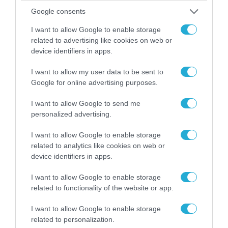
Google consents
09.08.2026 | 12:02
Λευκάδα-Βουλγαρία: Ουκρανικά drone
I want to allow Google to enable storage
χτυπούν την εθνική κυριαρχία και θέτουν σε
related to advertising like cookies on web or
device identifiers in apps.
κίνδυνο οικονομίες χωρών του ΝΑΤΟ
I want to allow my user data to be sent to
Google for online advertising purposes.
I want to allow Google to send me
personalized advertising.
I want to allow Google to enable storage
related to analytics like cookies on web or
device identifiers in apps.
I want to allow Google to enable storage
related to functionality of the website or app.
08.08.2026 | 13:02
I want to allow Google to enable storage
Βίντεο: Ρωσική βόμβα FAB-3000 «εξαφανίζει
related to personalization.
από τον χάρτη» σημείο διέλευσης των