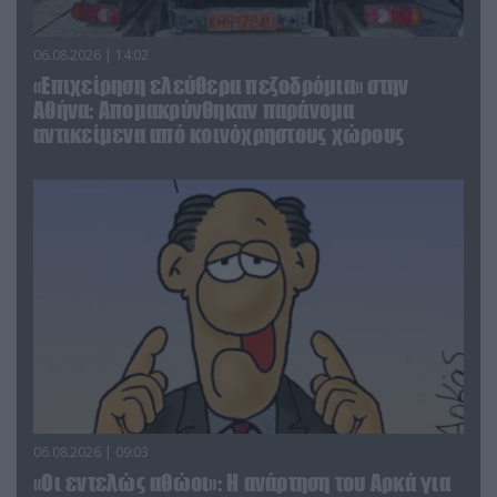
06.08.2026 | 14:02
«Επιχείρηση ελεύθερα πεζοδρόμια» στην
Αθήνα: Απομακρύνθηκαν παράνομα
αντικείμενα από κοινόχρηστους χώρους
06.08.2026 | 09:03
«Οι εντελώς αθώοι»: Η ανάρτηση του Αρκά για