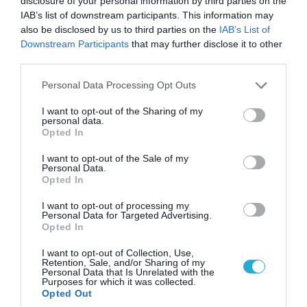
disclosure of your personal information by third parties on the
IAB’s list of downstream participants. This information may
also be disclosed by us to third parties on the
IAB’s List of
Downstream Participants
that may further disclose it to other
third parties.
Please note that this website/app uses one or more Google
09.08.2026 | 12:02
Personal Data Processing Opt Outs
services and may gather and store information including but
Οι Χούθι δοκιμάζουν της αμυντική συμμαχία
not limited to your visit or usage behaviour. You may click to
I want to opt-out of the Sharing of my
Τουρκίας-Σ.Αραβίας – Το παράδοξο των
personal data.
grant or deny consent to Google and its third-party tags to
ελληνικών Patriot στην περιοχή
Opted In
use your data for below specified purposes in below Google
consent section.
I want to opt-out of the Sale of my
Personal Data.
Opted In
I want to opt-out of processing my
Personal Data for Targeted Advertising.
Opted In
I want to opt-out of Collection, Use,
Retention, Sale, and/or Sharing of my
Personal Data that Is Unrelated with the
Purposes for which it was collected.
Opted Out