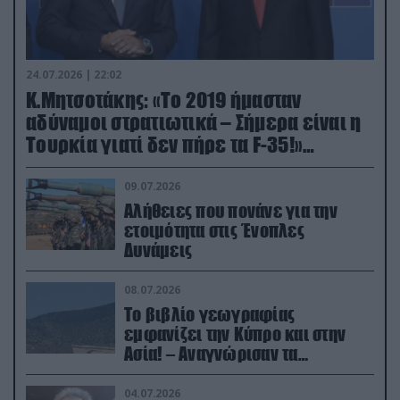
24.07.2026 | 22:02
Κ.Μητσοτάκης: «Το 2019 ήμασταν
αδύναμοι στρατιωτικά – Σήμερα είναι η
Τουρκία γιατί δεν πήρε τα F-35!»
(βίντεο)
09.07.2026
Αλήθειες που πονάνε για την
ετοιμότητα στις Ένοπλες
Δυνάμεις
08.07.2026
Το βιβλίο γεωγραφίας
εμφανίζει την Κύπρο και στην
Ασία! – Αναγνώρισαν τα
κατεχόμενα; (φωτο)
04.07.2026