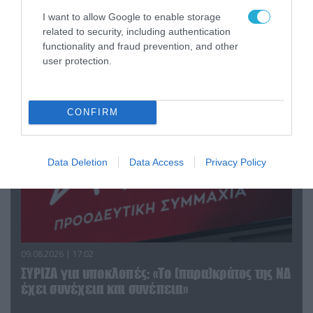
ουκρανικών δυνάμεων στην Ζαπορίζια
I want to allow Google to enable storage
related to security, including authentication
functionality and fraud prevention, and other
user protection.
ΠΟΛΙΤΙΚΗ
CONFIRM
Data Deletion
Data Access
Privacy Policy
09.08.2026 | 17:02
ΣΥΡΙΖΑ για υποκλοπές: «Το (παρα)κράτος της ΝΔ
έχει συνέχεια και συνέπεια»