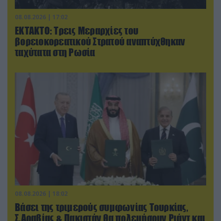
08.08.2026 | 17:02
ΕΚΤΑΚΤΟ: Τρεις Μεραρχίες του
βορειοκορεατικού Στρατού αναπτύχθηκαν
ταχύτατα στη Ρωσία
08.08.2026 | 18:02
Βάσει της τριμερούς συμφωνίας Τουρκίας,
Σ.Αραβίας & Πακιστάν θα πολεμήσουν Ριάντ και