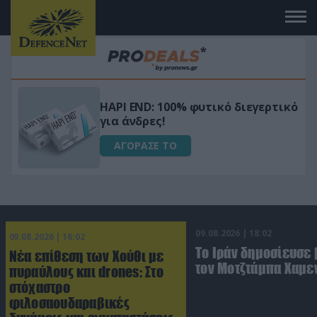
Μεταμόρφωσε τον κήπο σου με το
ικό
Ultra Box Μίνι Αλυσοπρίονο με
μπαταρία λιθίου
ΑΓΟΡΑΣΕ ΤΟ
09.08.2026 | 18:02
09.08.2026 | 16:02
Το Ιράν δημοσίευσε 
Νέα επίθεση των Χούθι με
τον Μοτζτάμπα Χαμε
πυραύλους και drones: Στο
στόχαστρο
φιλοσαουδαραβικές