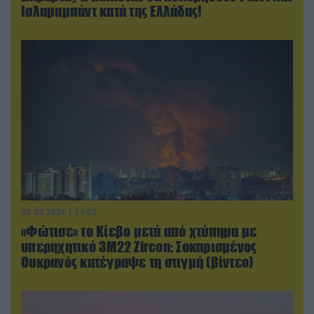
Ισλαμαμπάντ κατά της Ελλάδας!
08.08.2026 | 14:02
«Φώτισε» το Κίεβο μετά από χτύπημα με
υπερηχητικό 3M22 Zircon: Σοκαρισμένος
Ουκρανός κατέγραψε τη στιγμή (βίντεο)