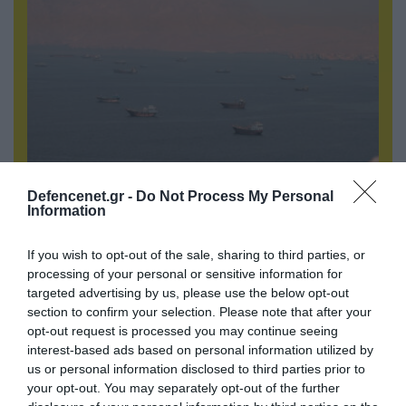
09.08.2026 | 13:02
Defencenet.gr -
Do Not Process My Personal
Information
Το Ιράν «παγώνει» τις ΗΠΑ για άνοιγμα των
Στενών του Ορμούζ: «Δίνετε άμεσα 300
δισ.δολάρια και διόδια» (upd)
If you wish to opt-out of the sale, sharing to third parties, or
processing of your personal or sensitive information for
targeted advertising by us, please use the below opt-out
section to confirm your selection. Please note that after your
opt-out request is processed you may continue seeing
interest-based ads based on personal information utilized by
us or personal information disclosed to third parties prior to
your opt-out. You may separately opt-out of the further