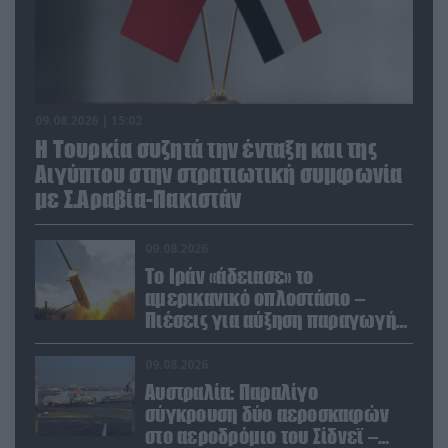
09.08.2026 | 15:02
Η Τουρκία συζητά την ένταξη και της
Αιγύπτου στην στρατιωτική συμφωνία
με Σ.Αραβία-Πακιστάν
09.08.2026
Το Ιράν «άδειασε» το
αμερικανικό οπλοστάσιο –
Πιέσεις για αύξηση παραγωγής
Patriot και THAAD
09.08.2026
Αυστραλία: Παραλίγο
σύγκρουση δύο αεροσκαφών
στο αεροδρόμιο του Σίδνεϊ –