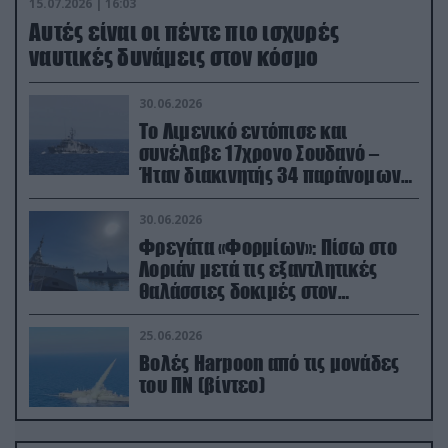
15.07.2026 | 16:03
Aυτές είναι οι πέντε πιο ισχυρές
ναυτικές δυνάμεις στον κόσμο
30.06.2026
Το Λιμενικό εντόπισε και
συνέλαβε 17χρονο Σουδανό –
Ήταν διακινητής 34 παράνομων
μεταναστών
30.06.2026
Φρεγάτα «Φορμίων»: Πίσω στο
Λοριάν μετά τις εξαντλητικές
θαλάσσιες δοκιμές στον
απαιτητικό Βισκαϊκό
25.06.2026
Βολές Harpoon από τις μονάδες
του ΠΝ (βίντεο)