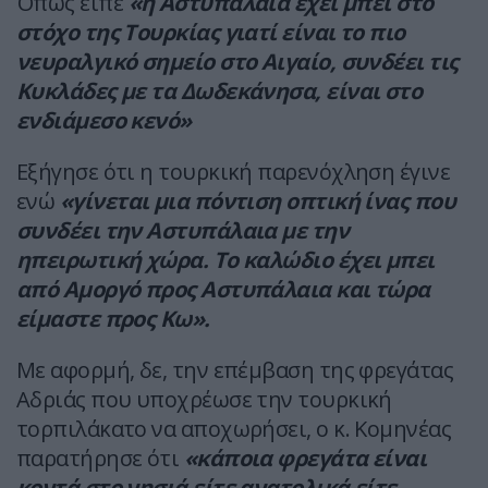
Όπως είπε
«η Αστυπάλαια έχει μπει στο
στόχο της Τουρκίας γιατί είναι το πιο
νευραλγικό σημείο στο Αιγαίο, συνδέει τις
Κυκλάδες με τα Δωδεκάνησα, είναι στο
ενδιάμεσο κενό»
Εξήγησε ότι η τουρκική παρενόχληση έγινε
ενώ
«γίνεται μια πόντιση οπτική ίνας που
συνδέει την Αστυπάλαια με την
ηπειρωτική χώρα. Το καλώδιο έχει μπει
από Αμοργό προς Αστυπάλαια και τώρα
είμαστε προς Κω».
Με αφορμή, δε, την επέμβαση της φρεγάτας
Αδριάς που υποχρέωσε την τουρκική
τορπιλάκατο να αποχωρήσει, ο κ. Κομηνέας
παρατήρησε ότι
«κάποια φρεγάτα είναι
κοντά στο νησιά είτε ανατολικά είτε