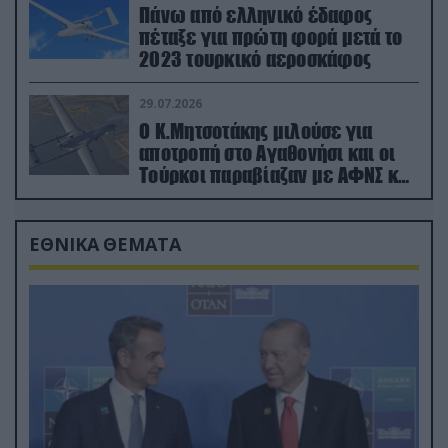
Πάνω από ελληνικό έδαφος
πέταξε για πρώτη φορά μετά το
2023 τουρκικό αεροσκάφος
29.07.2026
Ο Κ.Μητσοτάκης μιλούσε για
αποτροπή στο Αγαθονήσι και οι
Τούρκοι παραβίαζαν με ΑΦΝΣ και
drone
ΕΘΝΙΚΑ ΘΕΜΑΤΑ