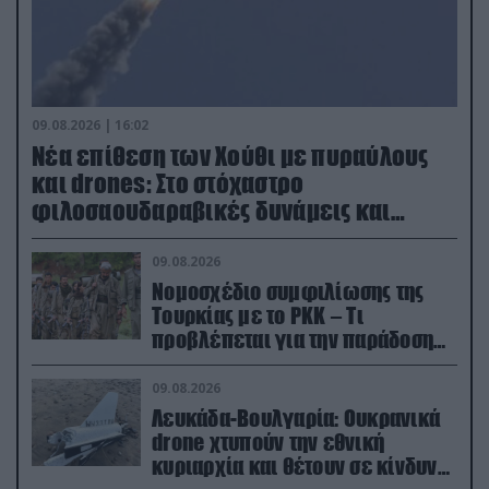
09.08.2026 | 16:02
Νέα επίθεση των Χούθι με πυραύλους
και drones: Στο στόχαστρο
φιλοσαουδαραβικές δυνάμεις και
εγκαταστάσεις
09.08.2026
Νομοσχέδιο συμφιλίωσης της
Τουρκίας με το ΡΚΚ – Τι
προβλέπεται για την παράδοση
των όπλων
09.08.2026
Λευκάδα-Βουλγαρία: Ουκρανικά
drone χτυπούν την εθνική
κυριαρχία και θέτουν σε κίνδυνο