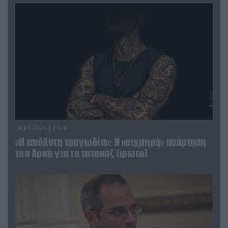
08.08.2026 | 09:02
«Η απόλυτη τραγωδία»: Η «αιχμηρή» ανάρτηση
του Αρκά για τα τατουάζ (φωτο)