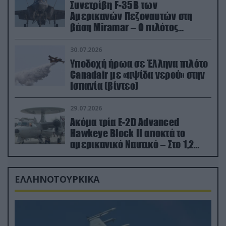
Συνετρίβη F-35B των
Αμερικανών Πεζοναυτών στη
βάση Miramar – Ο πιλότος
εκτινάχθηκε εγκαίρως
30.07.2026
Υποδοχή ήρωα σε Έλληνα πιλότο
Canadair με «αψίδα νερού» στην
Ισπανία (βίντεο)
29.07.2026
Ακόμα τρία E-2D Advanced
Hawkeye Block II αποκτά το
αμερικανικό Ναυτικό – Στο 1,2
δισ.δολάρια το κόστος
ΕΛΛΗΝΟΤΟΥΡΚΙΚΑ