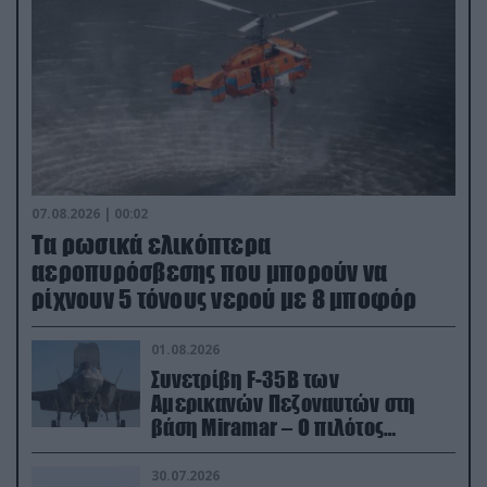
07.08.2026 | 00:02
Τα ρωσικά ελικόπτερα
αεροπυρόσβεσης που μπορούν να
ρίχνουν 5 τόνους νερού με 8 μποφόρ
01.08.2026
Συνετρίβη F-35B των
Αμερικανών Πεζοναυτών στη
βάση Miramar – Ο πιλότος
εκτινάχθηκε εγκαίρως
30.07.2026