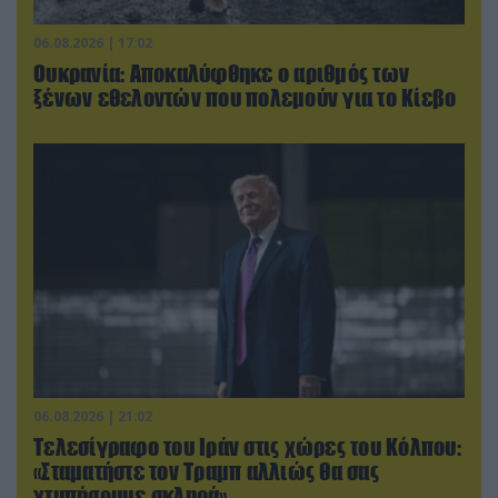
06.08.2026 | 17:02
Ουκρανία: Αποκαλύφθηκε ο αριθμός των
ξένων εθελοντών που πολεμούν για το Κίεβο
06.08.2026 | 21:02
Τελεσίγραφο του Ιράν στις χώρες του Κόλπου:
«Σταματήστε τον Τραμπ αλλιώς θα σας
χτυπήσουμε σκληρά»