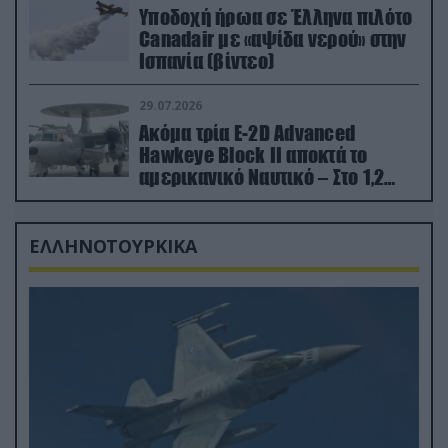
Υποδοχή ήρωα σε Έλληνα πιλότο
Canadair με «αψίδα νερού» στην
Ισπανία (βίντεο)
29.07.2026
Ακόμα τρία E-2D Advanced
Hawkeye Block II αποκτά το
αμερικανικό Ναυτικό – Στο 1,2
δισ.δολάρια το κόστος
ΕΛΛΗΝΟΤΟΥΡΚΙΚΑ