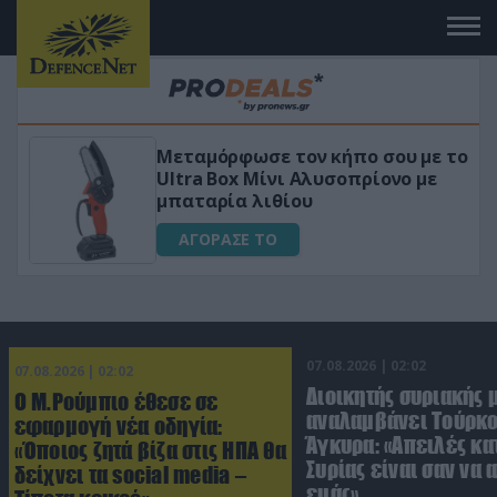
Μεταμόρφωσε τον κήπο σου με το
ικό
Ultra Box Μίνι Αλυσοπρίονο με
μπαταρία λιθίου
ΑΓΟΡΑΣΕ ΤΟ
07.08.2026 | 02:02
07.08.2026 | 02:02
Διοικητής συριακής 
Ο Μ.Ρούμπιο έθεσε σε
αναλαμβάνει Τούρκο
εφαρμογή νέα οδηγία:
Άγκυρα: «Απειλές κα
«Όποιος ζητά βίζα στις ΗΠΑ θα
Συρίας είναι σαν να 
δείχνει τα social media –
εμάς»