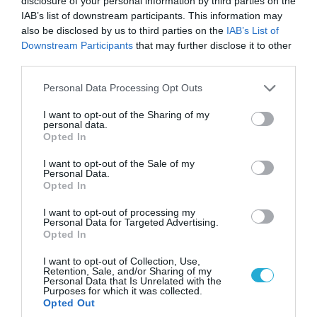
disclosure of your personal information by third parties on the
IAB’s list of downstream participants. This information may
also be disclosed by us to third parties on the
IAB’s List of
Downstream Participants
that may further disclose it to other
third parties.
Please note that this website/app uses one or more Google
Personal Data Processing Opt Outs
services and may gather and store information including but
not limited to your visit or usage behaviour. You may click to
I want to opt-out of the Sharing of my
personal data.
grant or deny consent to Google and its third-party tags to
Opted In
use your data for below specified purposes in below Google
consent section.
I want to opt-out of the Sale of my
Personal Data.
06.08.2026 | 14:02
Opted In
«Επιχείρηση ελεύθερα πεζοδρόμια» στην
I want to opt-out of processing my
Αθήνα: Απομακρύνθηκαν παράνομα
Personal Data for Targeted Advertising.
αντικείμενα από κοινόχρηστους χώρους
Opted In
I want to opt-out of Collection, Use,
Retention, Sale, and/or Sharing of my
Personal Data that Is Unrelated with the
Purposes for which it was collected.
Opted Out