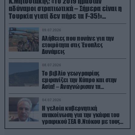
Κ.Μητσοτάκης: «Το 2019 ήμασταν
αδύναμοι στρατιωτικά – Σήμερα είναι η
Τουρκία γιατί δεν πήρε τα F-35!»
(βίντεο)
09.07.2026
Αλήθειες που πονάνε για την
ετοιμότητα στις Ένοπλες
Δυνάμεις
08.07.2026
Το βιβλίο γεωγραφίας
εμφανίζει την Κύπρο και στην
Ασία! – Αναγνώρισαν τα
κατεχόμενα; (φωτο)
04.07.2026
Η γελοία κυβερνητική
ανακοίνωση για την γκάφα του
γραφικού ΣΕΑ Θ.Ντόκου με τους
Ρώσους φαρσέρ