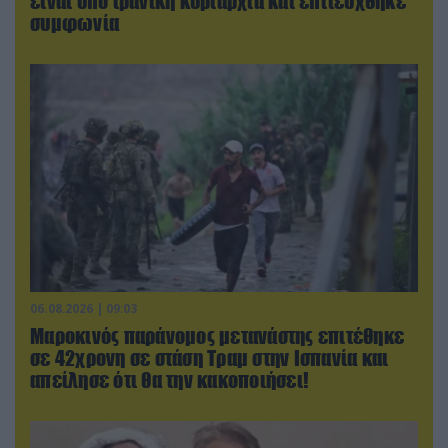
είναι υπό ιρανική κυριαρχία και επιτεύχθηκε
συμφωνία
06.08.2026 | 09:03
Μαροκινός παράνομος μετανάστης επιτέθηκε
σε 42χρονη σε στάση Τραμ στην Ισπανία και
απείλησε ότι θα την κακοποιήσει!