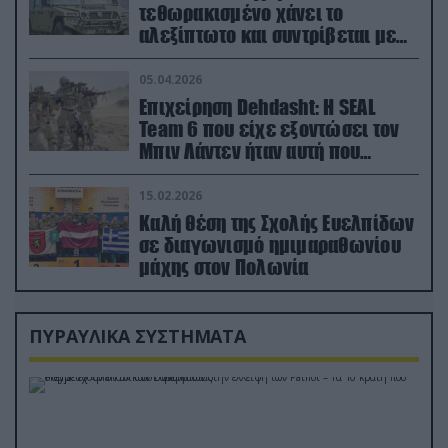
τεθωρακισμένο χάνει το
αλεξίπτωτο και συντρίβεται με
ορμή στο έδαφος (βίντεο)
05.04.2026
Επιχείρηση Dehdasht: Η SEAL
Team 6 που είχε εξοντώσει τον
Μπιν Λάντεν ήταν αυτή που
διέσωσε τον πιλότο του F-15
15.02.2026
Καλή θέση της Σχολής Ευελπίδων
σε διαγωνισμό ημιμαραθωνίου
μάχης στον Πολωνία
ΠΥΡΑΥΛΙΚΑ ΣΥΣΤΗΜΑΤΑ