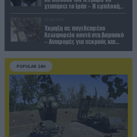
χτυπήσει το Ιράν – Η εμπλοκή
του Μ.Αχμαντινετζάντ
07.08.2026
Έκρηξη σε παγιδευμένο
λεωφορείο κοντά στη Δαμασκό
– Αναφορές για νεκρούς και
τραυματίες (βίντεο)
POPULAR 24H