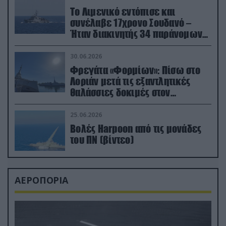
Το Λιμενικό εντόπισε και
συνέλαβε 17χρονο Σουδανό –
Ήταν διακινητής 34 παράνομων
μεταναστών
30.06.2026
Φρεγάτα «Φορμίων»: Πίσω στο
Λοριάν μετά τις εξαντλητικές
θαλάσσιες δοκιμές στον
απαιτητικό Βισκαϊκό
25.06.2026
Βολές Harpoon από τις μονάδες
του ΠΝ (βίντεο)
ΑΕΡΟΠΟΡΙΑ