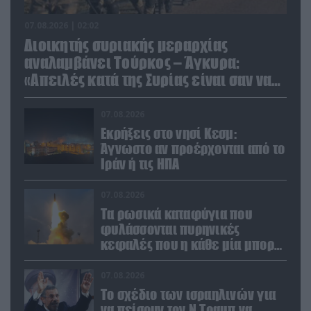
07.08.2026 | 02:02
Διοικητής συριακής μεραρχίας
αναλαμβάνει Τούρκος – Άγκυρα:
«Απειλές κατά της Συρίας είναι σαν να
απειλούν εμάς»
07.08.2026
Εκρήξεις στο νησί Κεσμ:
Άγνωστο αν προέρχονται από το
Ιράν ή τις ΗΠΑ
07.08.2026
Τα ρωσικά καταφύγια που
φυλάσσονται πυρηνικές
κεφαλές που η κάθε μία μπορεί
να καταστρέψει «μία
Θεσσαλονίκη»
07.08.2026
Το σχέδιο των ισραηλινών για
να πείσουν τον Ν.Τραμπ να