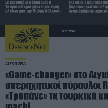
Σε «αναμμένα κάρβουνα» η
ΕΚΤΑΚΤΟ: Τρεις Μεραρχ
Τουρκία: Περιορίζει την κίνηση
βορειοκορεατικού Στ
πλοίων από την Μαύρη Θάλασσα
αναπτύχθηκαν ταχύτατ
ΑΜΥΝΑ
ΑΕΡΟΠΟΡΙΑ
«Game-changer» στο Αιγαί
υπερηχητικοί πύραυλοι 
«Τρυπάνε» τα τουρκικά κα
mach!