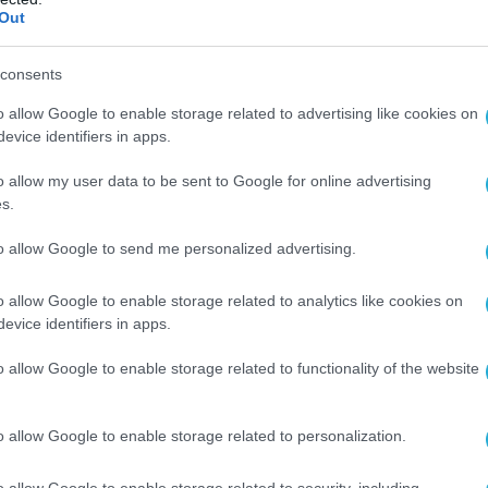
ι τα 250 χιλιόμετρα, επιτρέποντας στα
Out
κά να πλήττουν στόχους βαθιά μέσα στο
ωρίς να εκτίθενται.
consents
βεια: Διαθέτει ακρίβεια CEP μόλις 10 μέτρων.
o allow Google to enable storage related to advertising like cookies on
evice identifiers in apps.
υν οι αναλυτές, ο πύραυλος εκτοξεύεται από
o allow my user data to be sent to Google for online advertising
μά προς τον στόχο με σχεδόν κάθετη γωνία
s.
ποτέλεσμα να «καρφώνεται» και να διαπερνά
to allow Google to send me personalized advertising.
ινητική ενέργεια βαριά οχυρωμένα καταφύγια
ποδομές αεροδρομίων.
o allow Google to enable storage related to analytics like cookies on
evice identifiers in apps.
ικό, ωστόσο, είναι η ανθεκτικότητά του στα
ματα ηλεκτρονικού πολέμου. Ο Rampage
o allow Google to enable storage related to functionality of the website
νος σε συνθήκες πραγματικής μάχης στη Μέση
ι την ικανότητα να παρακάμπτει πλήρως
o allow Google to enable storage related to personalization.
ς στο σύστημα GPS (GPS jamming),
ημείο ενδιαφέροντος χωρίς καμία
o allow Google to enable storage related to security, including