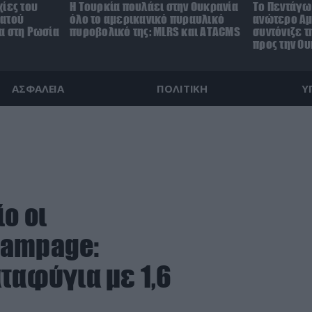
ίες του
Η Τουρκία πουλάει στην Ουκρανία
Το Πεντάγω
ρατού
όλο το αμερικανικό πυραυλικό
ανώτερο Αμ
α στη Ρωσία
πυροβολικό της: MLRS και ΑΤΑCMS
συντόνιζε τ
προς την Ο
ΑΣΦΑΛΕΙΑ
ΠΟΛΙΤΙΚΗ
Υ
ο οι
Rampage:
ταφύγια με 1,6