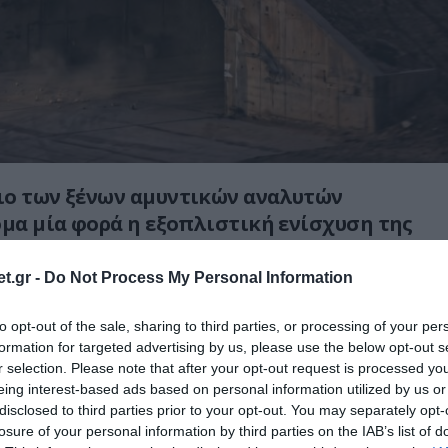
ιο των ξένων αμυντικών αναλυτών
όμα μία φορά η εξοπλιστική ενίσχυση της
πορίας, με επίκεντρο τους ισραηλινής
ερηχητικούς πυραύλους Rampage που
t.gr -
Do Not Process My Personal Information
ικά F-16.
to opt-out of the sale, sharing to third parties, or processing of your per
υση του εξειδικευμένου δικτύου Israel
formation for targeted advertising by us, please use the below opt-out s
r selection. Please note that after your opt-out request is processed y
, το συγκεκριμένο όπλο αποτελεί έναν
eing interest-based ads based on personal information utilized by us or
λαπλασιαστή ισχύος» (game-changer) για την
disclosed to third parties prior to your opt-out. You may separately opt-
γαίο, καθώς διαθέτει χαρακτηριστικά που
losure of your personal information by third parties on the IAB’s list of