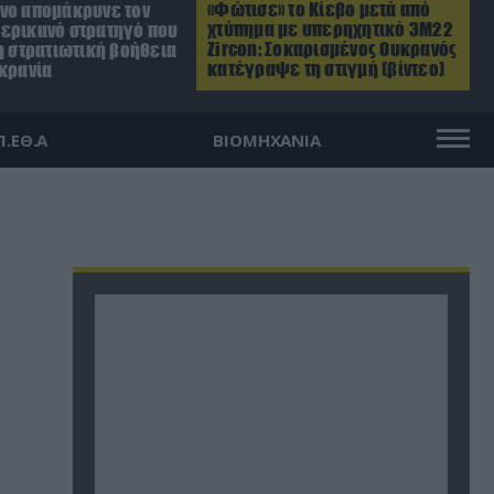
«Φώτισε» το Κίεβο μετά από
νο απομάκρυνε τον
χτύπημα με υπερηχητικό 3M22
ερικανό στρατηγό που
Zircon: Σοκαρισμένος Ουκρανός
η στρατιωτική βοήθεια
κατέγραψε τη στιγμή (βίντεο)
υκρανία
Π.ΕΘ.Α
ΒΙΟΜΗΧΑΝΙΑ