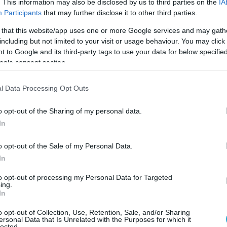
. This information may also be disclosed by us to third parties on the
IA
τη την αναχαίτισή του από την εχθρική
Participants
that may further disclose it to other third parties.
 that this website/app uses one or more Google services and may gath
 Rampage supersonic missile is a game-changer.
including but not limited to your visit or usage behaviour. You may click 
 to Google and its third-party tags to use your data for below specifi
on flies at Mach 1.6 with a 250 km range and 10
ogle consent section.
y. Fired from F-16s, it slams into bunkers &
r-vertical angles, beating GPS jamming. Combat-
l Data Processing Opt Outs
an deterrence.
pic.twitter.com/83NmugzK1Y
o opt-out of the Sharing of my personal data.
tary Channel (@IsraelMilitaryC)
June 19, 2026
In
κτηριστικά-«φωτιά» του Rampage:
o opt-out of the Sale of my Personal Data.
In
to opt-out of processing my Personal Data for Targeted
ing.
ύτητα: Πετάει με Mach 1.6, γεγονός που
In
ς χρόνους αντίδρασης του αντιπάλου.
o opt-out of Collection, Use, Retention, Sale, and/or Sharing
ersonal Data that Is Unrelated with the Purposes for which it
lected.