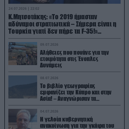
24.07.2026 | 22:02
Κ.Μητσοτάκης: «Το 2019 ήμασταν
αδύναμοι στρατιωτικά – Σήμερα είναι η
Τουρκία γιατί δεν πήρε τα F-35!»
(βίντεο)
09.07.2026
Αλήθειες που πονάνε για την
ετοιμότητα στις Ένοπλες
Δυνάμεις
08.07.2026
Το βιβλίο γεωγραφίας
εμφανίζει την Κύπρο και στην
Ασία! – Αναγνώρισαν τα
κατεχόμενα; (φωτο)
04.07.2026
Η γελοία κυβερνητική
ανακοίνωση για την γκάφα του