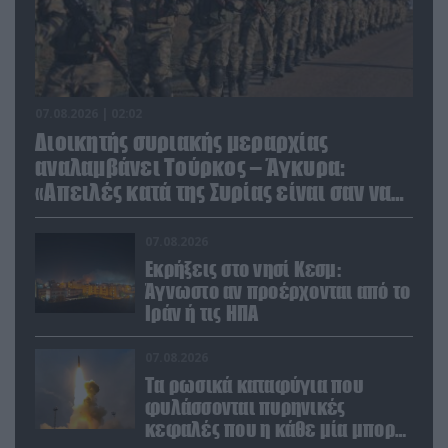
07.08.2026 | 02:02
Διοικητής συριακής μεραρχίας
αναλαμβάνει Τούρκος – Άγκυρα:
«Απειλές κατά της Συρίας είναι σαν να
απειλούν εμάς»
07.08.2026
Εκρήξεις στο νησί Κεσμ:
Άγνωστο αν προέρχονται από το
Ιράν ή τις ΗΠΑ
07.08.2026
Τα ρωσικά καταφύγια που
φυλάσσονται πυρηνικές
κεφαλές που η κάθε μία μπορεί