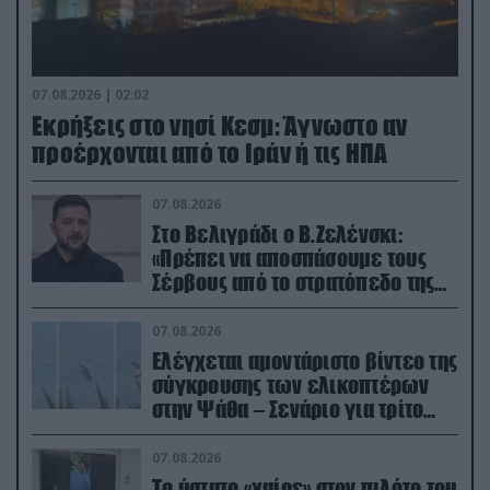
07.08.2026 | 02:02
Εκρήξεις στο νησί Κεσμ: Άγνωστο αν
προέρχονται από το Ιράν ή τις ΗΠΑ
07.08.2026
Στο Βελιγράδι ο Β.Ζελένσκι:
«Πρέπει να αποσπάσουμε τους
Σέρβους από το στρατόπεδο της
Ρωσίας»
07.08.2026
Ελέγχεται αμοντάριστο βίντεο της
σύγκρουσης των ελικοπτέρων
στην Ψάθα – Σενάριο για τρίτο
ελικόπτερο
07.08.2026
Το ύστατο «χαίρε» στον πιλότο του