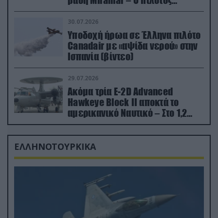
εκτινάχθηκε εγκαίρως
30.07.2026
Υποδοχή ήρωα σε Έλληνα πιλότο
Canadair με «αψίδα νερού» στην
Ισπανία (βίντεο)
29.07.2026
Ακόμα τρία E-2D Advanced
Hawkeye Block II αποκτά το
αμερικανικό Ναυτικό – Στο 1,2
δισ.δολάρια το κόστος
ΕΛΛΗΝΟΤΟΥΡΚΙΚΑ