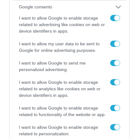
ΗΠΑ: Nέα στοιχεία για το περιστατικό με το
Google consents
προεδρικό ελικόπτερο Marine One – Βρέθηκε
δίπλα σε επιβατικό αεροσκάφος
I want to allow Google to enable storage
related to advertising like cookies on web or
device identifiers in apps.
I want to allow my user data to be sent to
Google for online advertising purposes.
I want to allow Google to send me
personalized advertising.
I want to allow Google to enable storage
related to analytics like cookies on web or
device identifiers in apps.
06.08.2026 | 10:02
I want to allow Google to enable storage
Ανησυχία στην Δύση: H Ρωσία εξοπλίζει τα Su-
related to functionality of the website or app.
57 με νέους πυραύλους που «κυνηγούν» τον
στόχο μέσα από παρεμβολές!
I want to allow Google to enable storage
related to personalization.