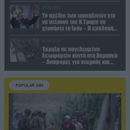
να καταστρέψει «μία
Θεσσαλονίκη»
07.08.2026
Το σχέδιο των ισραηλινών για
να πείσουν τον Ν.Τραμπ να
χτυπήσει το Ιράν – Η εμπλοκή
του Μ.Αχμαντινετζάντ
07.08.2026
Έκρηξη σε παγιδευμένο
λεωφορείο κοντά στη Δαμασκό
– Αναφορές για νεκρούς και
τραυματίες (βίντεο)
POPULAR 24H