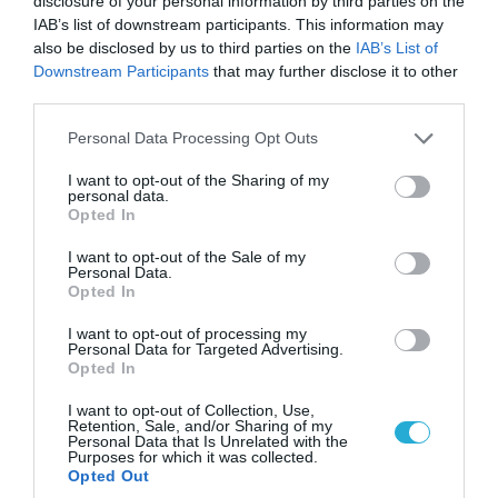
disclosure of your personal information by third parties on the
IAB’s list of downstream participants. This information may
also be disclosed by us to third parties on the
IAB’s List of
Downstream Participants
that may further disclose it to other
06.08.2026 | 14:02
third parties.
«Επιχείρηση ελεύθερα πεζοδρόμια» στην
Αθήνα: Απομακρύνθηκαν παράνομα
Please note that this website/app uses one or more Google
Personal Data Processing Opt Outs
αντικείμενα από κοινόχρηστους χώρους
services and may gather and store information including but
not limited to your visit or usage behaviour. You may click to
I want to opt-out of the Sharing of my
personal data.
grant or deny consent to Google and its third-party tags to
Opted In
use your data for below specified purposes in below Google
consent section.
I want to opt-out of the Sale of my
Personal Data.
Opted In
I want to opt-out of processing my
Personal Data for Targeted Advertising.
Opted In
I want to opt-out of Collection, Use,
Retention, Sale, and/or Sharing of my
Personal Data that Is Unrelated with the
Purposes for which it was collected.
Opted Out
06.08.2026 | 09:02