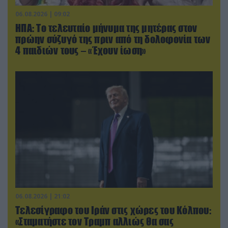
06.08.2026 | 09:02
ΗΠΑ: Το τελευταίο μήνυμα της μητέρας στον
πρώην σύζυγό της πριν από τη δολοφονία των
4 παιδιών τους – «Έχουν ίωση»
06.08.2026 | 21:02
Τελεσίγραφο του Ιράν στις χώρες του Κόλπου:
«Σταματήστε τον Τραμπ αλλιώς θα σας