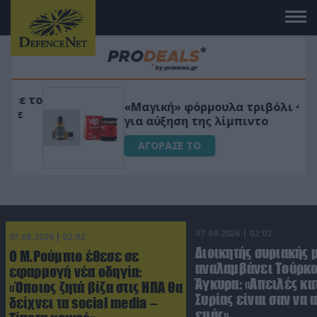
 το
«Μαγική» φόρμουλα τριβόλι + VIP
για αύξηση της λίμπιντο
ΑΓΟΡΑΣΕ ΤΟ
07.08.2026 | 02:02
07.08.2026 | 02:02
Διοικητής συριακής 
Ο Μ.Ρούμπιο έθεσε σε
αναλαμβάνει Τούρκο
εφαρμογή νέα οδηγία:
Άγκυρα: «Απειλές κα
«Όποιος ζητά βίζα στις ΗΠΑ θα
Συρίας είναι σαν να 
δείχνει τα social media –
εμάς»