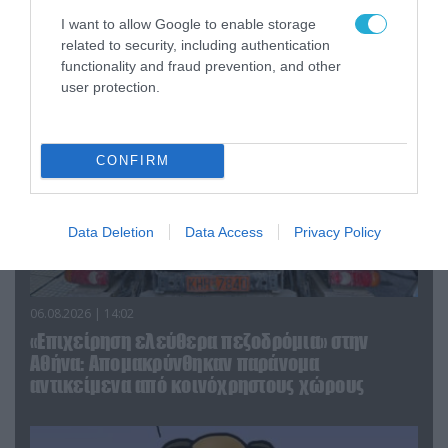
I want to allow Google to enable storage
ΠΟΛΙΤΙΚΗ
related to security, including authentication
functionality and fraud prevention, and other
user protection.
CONFIRM
Data Deletion
Data Access
Privacy Policy
06.08.2026 | 14:02
«Επιχείρηση ελεύθερα πεζοδρόμια» στην
Αθήνα: Απομακρύνθηκαν παράνομα
αντικείμενα από κοινόχρηστους χώρους