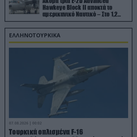
Ακόμα τρία E-2D Advanced
Hawkeye Block II αποκτά το
αμερικανικό Ναυτικό – Στο 1,2
δισ.δολάρια το κόστος
ΕΛΛΗΝΟΤΟΥΡΚΙΚΑ
07.08.2026 | 00:02
Τουρκικά οπλισμένα F-16