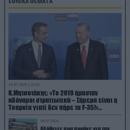
ΕΘΝΙΚΑ ΘΕΜΑΤΑ
24.07.2026 | 22:02
Κ.Μητσοτάκης: «Το 2019 ήμασταν
αδύναμοι στρατιωτικά – Σήμερα είναι η
Τουρκία γιατί δεν πήρε τα F-35!»
(βίντεο)
09.07.2026
Αλήθειες που πονάνε για την