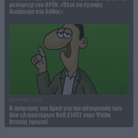
ρεπόρτερ του ΟΡΕΝ: «Όλοι να έχουμε
δικαίωμα στο λάθος»
03.08.2026 | 12:02
Η ανάρτηση του Αρκά για την σύγκρουση των
δύο ελικοπτέρων Bell 214ST στην Ψάθα
Αττικής (φωτο)