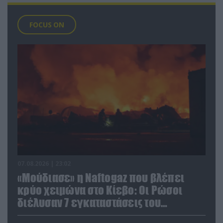
FOCUS ON
07.08.2026 | 23:02
«Μούδιασε» η Naftogaz που βλέπει
κρύο χειμώνα στο Κίεβο: Οι Ρώσοι
διέλυσαν 7 εγκαταστάσεις του
ουκρανικού κολοσσού!