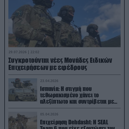
29.07.2026 | 22:02
Συγκροτούνται νέες Μονάδες Ειδικών
Επιχειρήσεων με εφέδρους
23.04.2026
Ισπανία: Η στιγμή που
τεθωρακισμένο χάνει το
αλεξίπτωτο και συντρίβεται με
ορμή στο έδαφος (βίντεο)
05.04.2026
Επιχείρηση Dehdasht: Η SEAL
Team 6 που είχε εξοντώσει τον