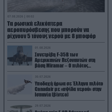
07.08.2026 | 00:02
Τα ρωσικά ελικόπτερα
αεροπυρόσβεσης που μπορούν να
ρίχνουν 5 τόνους νερού με 8 μποφόρ
01.08.2026
Συνετρίβη F-35B των
Αμερικανών Πεζοναυτών στη
βάση Miramar – Ο πιλότος
εκτινάχθηκε εγκαίρως
30.07.2026
Υποδοχή ήρωα σε Έλληνα πιλότο
Canadair με «αψίδα νερού» στην
Ισπανία (βίντεο)
29.07.2026