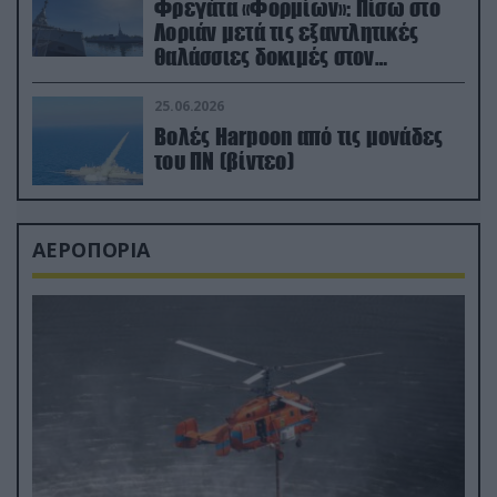
Φρεγάτα «Φορμίων»: Πίσω στο
Λοριάν μετά τις εξαντλητικές
θαλάσσιες δοκιμές στον
απαιτητικό Βισκαϊκό
25.06.2026
Βολές Harpoon από τις μονάδες
του ΠΝ (βίντεο)
ΑΕΡΟΠΟΡΙΑ