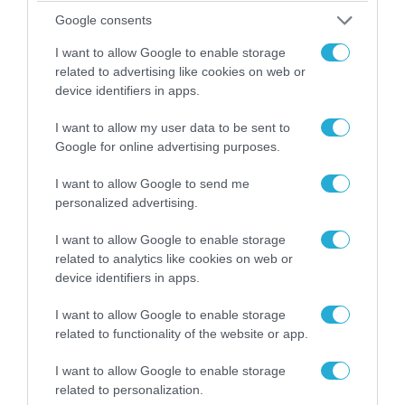
«Επιχείρηση ελεύθερα πεζοδρόμια» στην
Google consents
Αθήνα: Απομακρύνθηκαν παράνομα
αντικείμενα από κοινόχρηστους χώρους
I want to allow Google to enable storage
related to advertising like cookies on web or
device identifiers in apps.
I want to allow my user data to be sent to
Google for online advertising purposes.
I want to allow Google to send me
personalized advertising.
I want to allow Google to enable storage
related to analytics like cookies on web or
device identifiers in apps.
06.08.2026 | 09:03
I want to allow Google to enable storage
related to functionality of the website or app.
«Οι εντελώς αθώοι»: Η ανάρτηση του Αρκά για
τα ζώα που χάθηκαν στις πυρκαγιές της
I want to allow Google to enable storage
Αττικής (φωτο)
related to personalization.