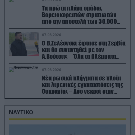
Τα πρώτα πλάνα ομάδας
Βορειοκορεατών στρατιωτών
από την αποστολή των 30.000
που έφτασαν στη Ρωσία (βίντεο)
07.08.2026
Ο Β.Ζελέσνσκι έφτασε στη Σερβία
και θα συναντηθεί με τον
Α.Βούτσιτς – Όλα τα βλέμματα
στις σχέσεις με τη Ρωσία
07.08.2026
Νέα ρωσικά πλήγματα σε πλοία
και λιμενικές εγκαταστάσεις της
Ουκρανίας – Δύο νεκροί στην
Κριμαία
ΝΑΥΤΙΚΟ