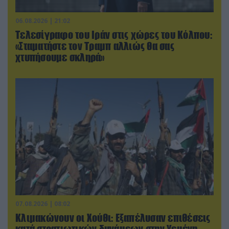
06.08.2026 | 21:02
Τελεσίγραφο του Ιράν στις χώρες του Κόλπου:
«Σταματήστε τον Τραμπ αλλιώς θα σας
χτυπήσουμε σκληρά»
07.08.2026 | 08:02
Κλιμακώνουν οι Χούθι: Eξαπέλυσαν επιθέσεις
κατά στρατιωτικών δυνάμεων στην Υεμένη –