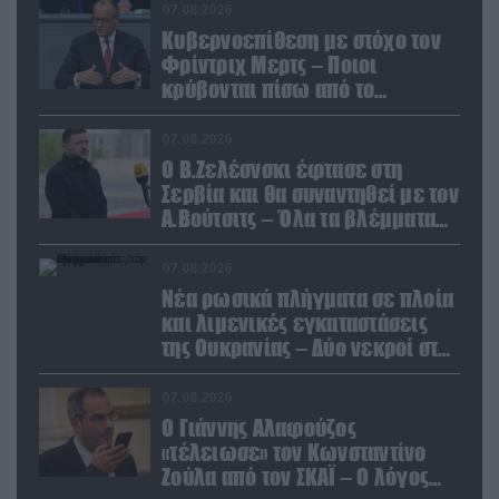
07.08.2026
Κυβερνοεπίθεση με στόχο τον
Φρίντριχ Μερτς – Ποιοι
κρύβονται πίσω από το
παραποιημένο βίντεο
07.08.2026
Ο Β.Ζελέσνσκι έφτασε στη
Σερβία και θα συναντηθεί με τον
Α.Βούτσιτς – Όλα τα βλέμματα
στις σχέσεις με τη Ρωσία
07.08.2026
Νέα ρωσικά πλήγματα σε πλοία
και λιμενικές εγκαταστάσεις
της Ουκρανίας – Δύο νεκροί στην
Κριμαία
07.08.2026
Ο Γιάννης Αλαφούζος
«τέλειωσε» τον Κωνσταντίνο
Ζούλα από τον ΣΚΑΪ – Ο λόγος