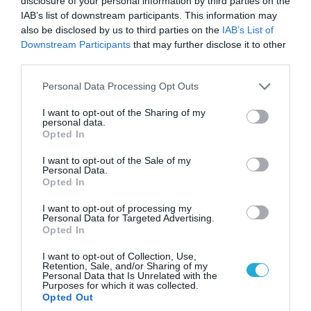
disclosure of your personal information by third parties on the
IAB’s list of downstream participants. This information may
also be disclosed by us to third parties on the
IAB’s List of
Downstream Participants
that may further disclose it to other
07.08.2026 | 20:02
third parties.
Ο Γιάννης Αλαφούζος «τέλειωσε» τον
Please note that this website/app uses one or more Google
Personal Data Processing Opt Outs
Κωνσταντίνο Ζούλα από τον ΣΚΑΪ – Ο λόγος της
services and may gather and store information including but
απομάκρυνσής του
not limited to your visit or usage behaviour. You may click to
I want to opt-out of the Sharing of my
personal data.
grant or deny consent to Google and its third-party tags to
Opted In
use your data for below specified purposes in below Google
consent section.
I want to opt-out of the Sale of my
Personal Data.
Opted In
I want to opt-out of processing my
Personal Data for Targeted Advertising.
Opted In
I want to opt-out of Collection, Use,
Retention, Sale, and/or Sharing of my
Personal Data that Is Unrelated with the
Purposes for which it was collected.
Opted Out
06.08.2026 | 14:02