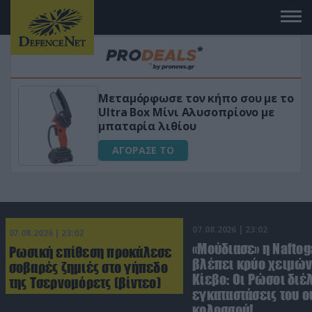
ε το
«Μαγική» φόρμουλα τριβόλι + VIP
ε
για αύξηση της λίμπιντο
ΑΓΟΡΑΣΕ ΤΟ
07.08.2026 | 23:02
07.08.2026 | 23:02
«Μούδιασε» η Naftog
Ρωσική επίθεση προκάλεσε
βλέπει κρύο χειμών
σοβαρές ζημιές στο γήπεδο
Κίεβο: Οι Ρώσοι διέ
της Τσερνομόρετς (βίντεο)
εγκαταστάσεις του 
κολοσσού!