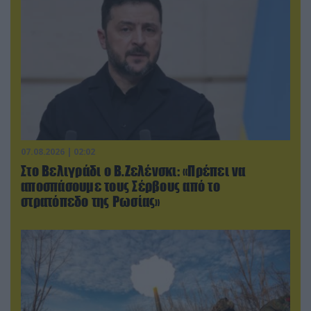
07.08.2026 | 02:02
Στο Βελιγράδι ο Β.Ζελένσκι: «Πρέπει να
αποσπάσουμε τους Σέρβους από το
στρατόπεδο της Ρωσίας»